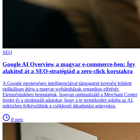
SEO
Google AI Overview a magyar e-commerce-ben: Így
alakítsd át a SEO-stratégiád a zero-click korszakra
A Google mesterséges intelligenciával támogatott keresési felülete
radikálisan átírja a magyar webáruházak organikus elérését.
Elemzésünkben bemutatjuk, hogyan optimalizáld a Merchant Center
feedet és a strukturált adatokat, hogy a te termékeidet ajánlja az AI,
miközben felkészülünk a csökkenő átkattintási arányokra.
8
perc