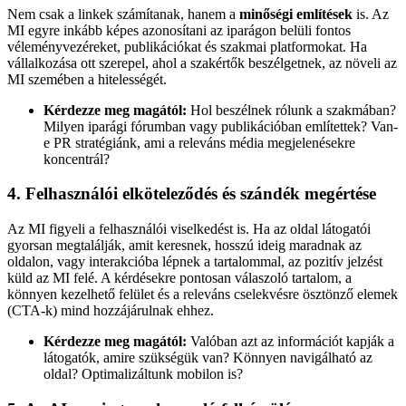
Nem csak a linkek számítanak, hanem a
minőségi említések
is. Az
MI egyre inkább képes azonosítani az iparágon belüli fontos
véleményvezéreket, publikációkat és szakmai platformokat. Ha
vállalkozása ott szerepel, ahol a szakértők beszélgetnek, az növeli az
MI szemében a hitelességét.
Kérdezze meg magától:
Hol beszélnek rólunk a szakmában?
Milyen iparági fórumban vagy publikációban említettek? Van-
e PR stratégiánk, ami a releváns média megjelenésekre
koncentrál?
4. Felhasználói elköteleződés és szándék megértése
Az MI figyeli a felhasználói viselkedést is. Ha az oldal látogatói
gyorsan megtalálják, amit keresnek, hosszú ideig maradnak az
oldalon, vagy interakcióba lépnek a tartalommal, az pozitív jelzést
küld az MI felé. A kérdésekre pontosan válaszoló tartalom, a
könnyen kezelhető felület és a releváns cselekvésre ösztönző elemek
(CTA-k) mind hozzájárulnak ehhez.
Kérdezze meg magától:
Valóban azt az információt kapják a
látogatók, amire szükségük van? Könnyen navigálható az
oldal? Optimalizáltunk mobilon is?