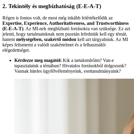
2. Tekintély és megbízhatóság (E-E-A-T)
Régen is fontos volt, de most még inkább felértékelődik az
Expertise, Experience, Authoritativeness, and Trustworthiness
(E-E-A-T)
. Az MI-nek megbízható forrásokra van szüksége. Ez azt
jelenti, hogy tartalmainknak nem pusztán lefedniük kell egy témát,
hanem
mélységében, szakértő módon
kell azt tárgyalniuk. Az MI
képes felismerni a valódi szakértelmet és a felhasználói
elégedettséget.
Kérdezze meg magától:
Kik a tartalomíróim? Van-e
tapasztalatuk a témában? Hivatalos forrásokból dolgozunk?
Vannak hiteles ügyfélvéleményeink, esettanulmányaink?