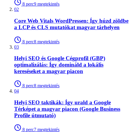
8
perc
9
megtekintés
02
Core Web Vitals WordPressen: Így húzd zöldbe
a LCP és CLS mutatókat magyar tárhelyen
8
perc
8
megtekintés
03
Helyi SEO és Google Cégprofil (GBP)
optimalizálás: Így domináld a lokális
kereséseket a magyar piacon
8
perc
8
megtekintés
04
Helyi SEO taktikák: Így urald a Google
Térképet a magyar piacon (Google Business
Profile útmutató)
8
perc
7
megtekintés