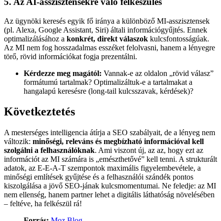
5. Az AI-asszisztensekre való felkészülés
Az ügynöki keresés egyik fő iránya a különböző MI-asszisztensek
(pl. Alexa, Google Assistant, Siri) általi információgyűjtés. Ennek
optimalizálásához a
konkrét, direkt válaszok
kulcsfontosságúak.
Az MI nem fog hosszadalmas esszéket felolvasni, hanem a lényegre
törő, rövid információkat fogja prezentálni.
Kérdezze meg magától:
Vannak-e az oldalon „rövid válasz”
formátumú tartalmak? Optimalizáltuk-e a tartalmakat a
hangalapú keresésre (long-tail kulcsszavak, kérdések)?
Következtetés
A mesterséges intelligencia átírja a SEO szabályait, de a lényeg nem
változik:
minőségi, releváns és megbízható információval kell
szolgálni a felhasználóknak
. Ami viszont új, az az, hogy ezt az
információt az MI számára is „emészthetővé” kell tenni. A strukturált
adatok, az E-E-A-T szempontok maximális figyelembevétele, a
minőségi említések gyűjtése és a felhasználói szándék pontos
kiszolgálása a jövő SEO-jának kulcsmomentumai. Ne feledje: az MI
nem ellenség, hanem partner lehet a digitális láthatóság növelésében
– feltéve, ha felkészül rá!
Forrás:
Moz Blog