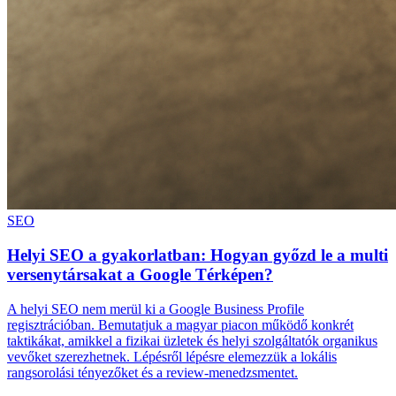
SEO
Helyi SEO a gyakorlatban: Hogyan győzd le a multi
versenytársakat a Google Térképen?
A helyi SEO nem merül ki a Google Business Profile
regisztrációban. Bemutatjuk a magyar piacon működő konkrét
taktikákat, amikkel a fizikai üzletek és helyi szolgáltatók organikus
vevőket szerezhetnek. Lépésről lépésre elemezzük a lokális
rangsorolási tényezőket és a review-menedzsmentet.