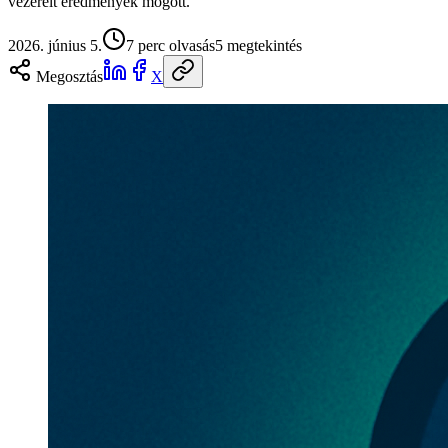
vezérelt eredmények mögött.
2026. június 5.
7
perc olvasás
5
megtekintés
Megosztás
X