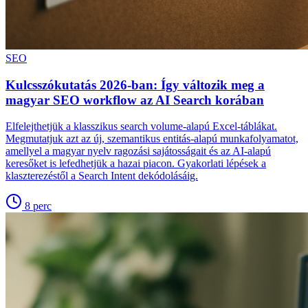
SEO
Kulcsszókutatás 2026-ban: Így változik meg a
magyar SEO workflow az AI Search korában
Elfelejthetjük a klasszikus search volume-alapú Excel-táblákat.
Megmutatjuk azt az új, szemantikus entitás-alapú munkafolyamatot,
amellyel a magyar nyelv ragozási sajátosságait és az AI-alapú
keresőket is lefedhetjük a hazai piacon. Gyakorlati lépések a
klaszterezéstől a Search Intent dekódolásáig.
8
perc