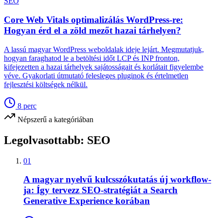
SEO
Core Web Vitals optimalizálás WordPress-re:
Hogyan érd el a zöld mezőt hazai tárhelyen?
A lassú magyar WordPress weboldalak ideje lejárt. Megmutatjuk,
hogyan faraghatod le a betöltési időt LCP és INP fronton,
kifejezetten a hazai tárhelyek sajátosságait és korlátait figyelembe
véve. Gyakorlati útmutató felesleges pluginok és értelmetlen
fejlesztési költségek nélkül.
8
perc
Népszerű a kategóriában
Legolvasottabb:
SEO
01
A magyar nyelvű kulcsszókutatás új workflow-
ja: Így tervezz SEO-stratégiát a Search
Generative Experience korában