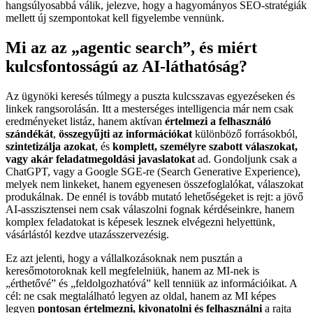
hangsúlyosabbá válik, jelezve, hogy a hagyományos SEO-stratégiák
mellett új szempontokat kell figyelembe vennünk.
Mi az az „agentic search”, és miért
kulcsfontosságú az AI-láthatóság?
Az ügynöki keresés túlmegy a puszta kulcsszavas egyezéseken és
linkek rangsorolásán. Itt a mesterséges intelligencia már nem csak
eredményeket listáz, hanem aktívan
értelmezi a felhasználó
szándékát
,
összegyűjti az információkat
különböző forrásokból,
szintetizálja azokat
, és
komplett, személyre szabott válaszokat,
vagy akár feladatmegoldási javaslatokat
ad. Gondoljunk csak a
ChatGPT, vagy a Google SGE-re (Search Generative Experience),
melyek nem linkeket, hanem egyenesen összefoglalókat, válaszokat
produkálnak. De ennél is tovább mutató lehetőségeket is rejt: a jövő
AI-asszisztensei nem csak válaszolni fognak kérdéseinkre, hanem
komplex feladatokat is képesek lesznek elvégezni helyettünk,
vásárlástól kezdve utazásszervezésig.
Ez azt jelenti, hogy a vállalkozásoknak nem pusztán a
keresőmotoroknak kell megfelelniük, hanem az MI-nek is
„érthetővé” és „feldolgozhatóvá” kell tenniük az információikat. A
cél: ne csak megtalálható legyen az oldal, hanem az MI képes
legyen
pontosan értelmezni, kivonatolni és felhasználni
a rajta