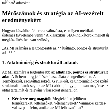
található adatokat.
Mérőszámok és stratégia az AI-vezérelt
eredményekért
Hogyan készülhet fel erre a változásra, és milyen metrikákat
érdemes figyelembe venni? A klasszikus SEO-indikátorok mellett új
megközelítésekre van szükség:
„
Az MI számára a legfontosabb az **átlátható, pontos és strukturált
adat**.
"
1. Adatminőség és strukturált adatok
Az MI számára a legfontosabb az
átlátható, pontos és strukturált
adat
. A Schema.org jelölések használata elengedhetetlen. A
Termékekről, szolgáltatásokról, GYIK-ről, céginformációkról szóló
strukturált adatok segítik az MI-t abban, hogy pontosan megértse az
oldal tartalmát és releváns válaszokat generáljon.
Kérdezze meg magától:
Megfelelően jelöltem a
termékárakat, jellemzőket, véleményeket? Vannak-e kérdés-
válasz paneleim, amiket az MI felhasználhat?