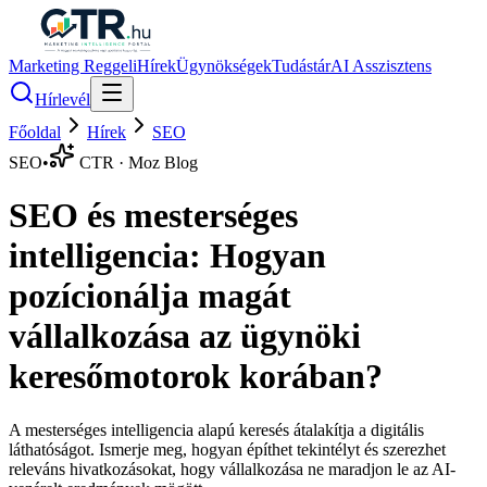
Marketing Reggeli
Hírek
Ügynökségek
Tudástár
AI Asszisztens
Hírlevél
Főoldal
Hírek
SEO
SEO
•
CTR · Moz Blog
SEO és mesterséges
intelligencia: Hogyan
pozícionálja magát
vállalkozása az ügynöki
keresőmotorok korában?
A mesterséges intelligencia alapú keresés átalakítja a digitális
láthatóságot. Ismerje meg, hogyan építhet tekintélyt és szerezhet
releváns hivatkozásokat, hogy vállalkozása ne maradjon le az AI-