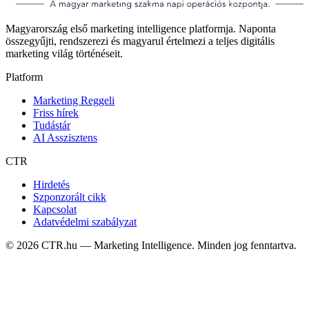
Magyarország első marketing intelligence platformja. Naponta
összegyűjti, rendszerezi és magyarul értelmezi a teljes digitális
marketing világ történéseit.
Platform
Marketing Reggeli
Friss hírek
Tudástár
AI Asszisztens
CTR
Hirdetés
Szponzorált cikk
Kapcsolat
Adatvédelmi szabályzat
©
2026
CTR.hu — Marketing Intelligence. Minden jog fenntartva.