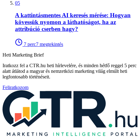
05
A kattintásmentes AI keresés mérése: Hogyan
kövessük nyomon a láthatóságot, ha az
attribúció cserben hagy?
7
perc
7
megtekintés
Heti Marketing Brief
Iratkozz fel a CTR.hu heti hírlevelére, és minden hétfő reggel 5 perc
alatt átlátod a magyar és nemzetközi marketing világ elmúlt heti
legfontosabb történéseit.
Feliratkozom