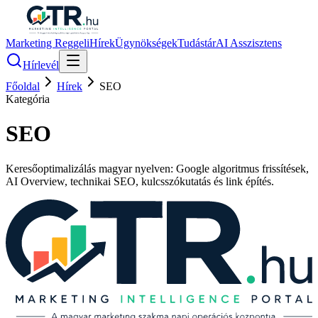
Marketing Reggeli
Hírek
Ügynökségek
Tudástár
AI Asszisztens
Hírlevél
Főoldal
Hírek
SEO
Kategória
SEO
Keresőoptimalizálás magyar nyelven: Google algoritmus frissítések,
AI Overview, technikai SEO, kulcsszókutatás és link építés.