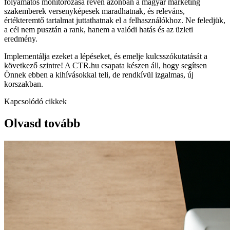
folyamatos monitorozása révén azonban a magyar marketing
szakemberek versenyképesek maradhatnak, és releváns,
értékteremtő tartalmat juttathatnak el a felhasználókhoz. Ne feledjük,
a cél nem pusztán a rank, hanem a valódi hatás és az üzleti
eredmény.
Implementálja ezeket a lépéseket, és emelje kulcsszókutatását a
következő szintre! A CTR.hu csapata készen áll, hogy segítsen
Önnek ebben a kihívásokkal teli, de rendkívül izgalmas, új
korszakban.
Kapcsolódó cikkek
Olvasd tovább