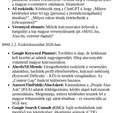
a magyar e-commerce oldalakon, fórumokon!
AI eszközök:
Kérdezzük meg a ChatGPT-t, hogy „Milyen
kérdéseket tehet fel egy [persona] a [termék/szolgáltatás]
témában?”, „Milyen rokon témák érdekelhetik a
[célcsoportot]?”
Versenyző elemzés:
Melyik kulcsszavakra helyezik a
hangsúlyt a top magyar versenytársaink (pl. eMAG.hu,
Alza.hu, extreme digital)?
#### 2.2. Eszközhasználat 2026-ban
Google Keyword Planner:
Továbbra is alap, de kritikusan
kell kezelni az adatok nagyságrendjét, főleg alacsonyabb
volumenű magyar kulcsszavakon.
Ahrefs/SEMrush:
Elengedhetetlen eszközök a versenytárs
adatokhoz, backlink profil ellenőrzéséhez, kulcsszó nehézség
(Keyword Difficulty – KD) és trendek vizsgálatához. Az
„Content Gap” funkció különösen hasznos.
AnswerThePublic/AlsoAsked:
Kimondottan a „People Also
Ask” (PAA) adatok feldolgozására, kérdés alapú kulcsszavak
azonosítására. Megmutatja, milyen kérdéseket tesznek fel a
magyar felhasználók egy adott témában – ez esszenciális az
SGE-hez.
Google Search Console (GSC):
Saját weboldalunk már
meglévő top lekérdezései, átkattintási arányok (CTR),