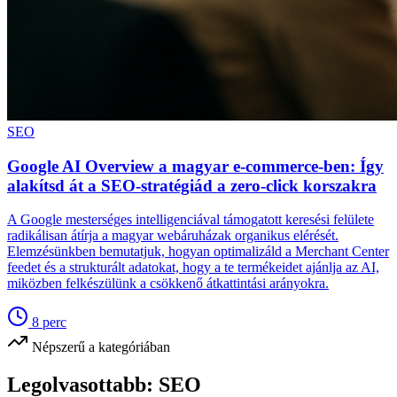
SEO
Google AI Overview a magyar e-commerce-ben: Így
alakítsd át a SEO-stratégiád a zero-click korszakra
A Google mesterséges intelligenciával támogatott keresési felülete
radikálisan átírja a magyar webáruházak organikus elérését.
Elemzésünkben bemutatjuk, hogyan optimalizáld a Merchant Center
feedet és a strukturált adatokat, hogy a te termékeidet ajánlja az AI,
miközben felkészülünk a csökkenő átkattintási arányokra.
8
perc
Népszerű a kategóriában
Legolvasottabb:
SEO