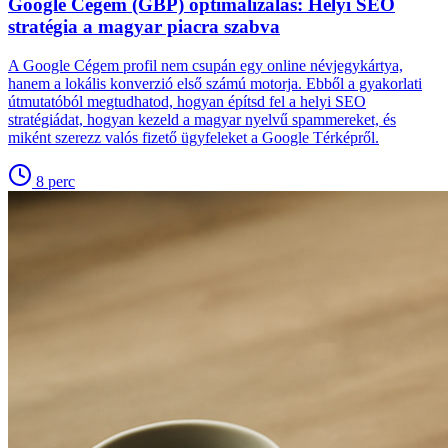
Google Cégem (GBP) optimalizálás: Helyi SEO
stratégia a magyar piacra szabva
A Google Cégem profil nem csupán egy online névjegykártya,
hanem a lokális konverzió első számú motorja. Ebből a gyakorlati
útmutatóból megtudhatod, hogyan építsd fel a helyi SEO
stratégiádat, hogyan kezeld a magyar nyelvű spammereket, és
miként szerezz valós fizető ügyfeleket a Google Térképről.
8
perc