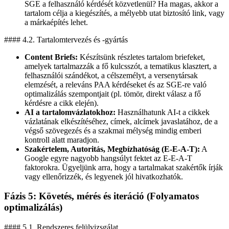
SGE a felhasználó kérdését közvetlenül? Ha magas, akkor a
tartalom célja a kiegészítés, a mélyebb utat biztosító link, vagy
a márkaépítés lehet.
#### 4.2. Tartalomtervezés és -gyártás
Content Briefs:
Készítsünk részletes tartalom briefeket,
amelyek tartalmazzák a fő kulcsszót, a tematikus klasztert, a
felhasználói szándékot, a célszemélyt, a versenytársak
elemzését, a releváns PAA kérdéseket és az SGE-re való
optimalizálás szempontjait (pl. tömör, direkt válasz a fő
kérdésre a cikk elején).
AI a tartalomvázlatokhoz:
Használhatunk AI-t a cikkek
vázlatának elkészítéséhez, címek, alcímek javaslatához, de a
végső szövegezés és a szakmai mélység mindig emberi
kontroll alatt maradjon.
Szakértelem, Autoritás, Megbízhatóság (E-E-A-T):
A
Google egyre nagyobb hangsúlyt fektet az E-E-A-T
faktorokra. Ügyeljünk arra, hogy a tartalmakat szakértők írják
vagy ellenőrizzék, és legyenek jól hivatkozhatók.
Fázis 5: Követés, mérés és iteráció (Folyamatos
optimalizálás)
#### 5.1. Rendszeres felülvizsgálat