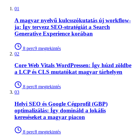
01
A magyar nyelvű kulcsszókutatás új workflow-
ja: Így tervezz SEO-stratégiát a Search
Generative Experience korában
8
perc
9
megtekintés
02
Core Web Vitals WordPressen: Így húzd zöldbe
a LCP és CLS mutatókat magyar tárhelyen
8
perc
8
megtekintés
03
Helyi SEO és Google Cégprofil (GBP)
optimalizálás: Így domináld a lokális
kereséseket a magyar piacon
8
perc
8
megtekintés