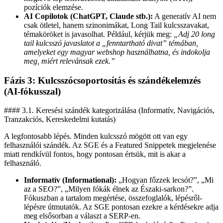
pozíciók elemzése.
AI Copilotok (ChatGPT, Claude stb.):
A generatív AI nem
csak ötletel, hanem szinonimákat, Long Tail kulcsszavakat,
témaköröket is javasolhat. Például, kérjük meg:
„Adj 20 long
tail kulcsszó javaslatot a „fenntartható divat” témában,
amelyeket egy magyar webshop használhatna, és indokolja
meg, miért relevánsak ezek.”
Fázis 3: Kulcsszócsoportosítás és szándékelemzés
(AI-fókusszal)
#### 3.1. Keresési szándék kategorizálása (Informatív, Navigációs,
Tranzakciós, Kereskedelmi kutatás)
A legfontosabb lépés. Minden kulcsszó mögött ott van egy
felhasználói szándék. Az SGE és a Featured Snippetek megjelenése
miatt rendkívül fontos, hogy pontosan értsük, mit is akar a
felhasználó.
Informatív (Informational):
„Hogyan főzzek lecsót?”, „Mi
az a SEO?”, „Milyen fókák élnek az Északi-sarkon?”.
Fókuszban a tartalom megértése, összefoglalók, lépésről-
lépésre útmutatók. Az SGE pontosan ezekre a kérdésekre adja
meg elsősorban a választ a SERP-en.