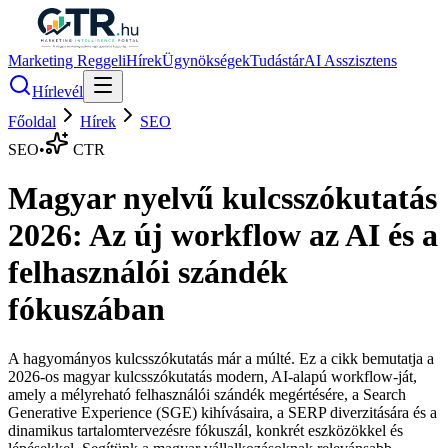
Marketing Reggeli
Hírek
Ügynökségek
Tudástár
AI Asszisztens
Hírlevél
Főoldal
Hírek
SEO
SEO
•
CTR
Magyar nyelvű kulcsszókutatás
2026: Az új workflow az AI és a
felhasználói szándék
fókuszában
A hagyományos kulcsszókutatás már a múlté. Ez a cikk bemutatja a
2026-os magyar kulcsszókutatás modern, AI-alapú workflow-ját,
amely a mélyreható felhasználói szándék megértésére, a Search
Generative Experience (SGE) kihívásaira, a SERP diverzitására és a
dinamikus tartalomtervezésre fókuszál, konkrét eszközökkel és