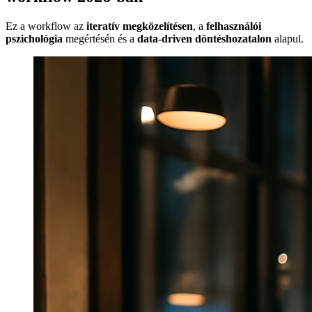
Ez a workflow az
iteratív megközelítésen
, a
felhasználói
pszichológia
megértésén és a
data-driven döntéshozatalon
alapul.