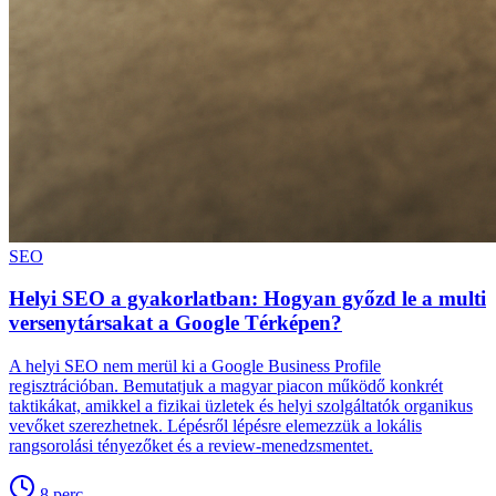
SEO
Helyi SEO a gyakorlatban: Hogyan győzd le a multi
versenytársakat a Google Térképen?
A helyi SEO nem merül ki a Google Business Profile
regisztrációban. Bemutatjuk a magyar piacon működő konkrét
taktikákat, amikkel a fizikai üzletek és helyi szolgáltatók organikus
vevőket szerezhetnek. Lépésről lépésre elemezzük a lokális
rangsorolási tényezőket és a review-menedzsmentet.
8
perc