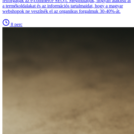
felforgatják az e-commerce SEO-t. Megmutatjuk, hogyan alakítsd át
a termékoldalakat és az információs tartalmaidat, hogy a magyar
webshopok ne veszítsék el az organikus forgalmuk 30-40%-át.
8
perc