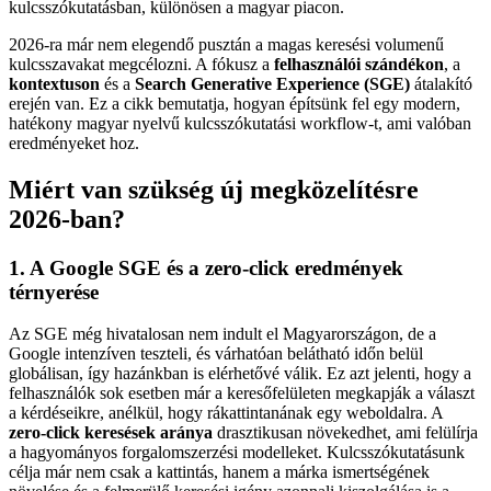
kulcsszókutatásban, különösen a magyar piacon.
2026-ra már nem elegendő pusztán a magas keresési volumenű
kulcsszavakat megcélozni. A fókusz a
felhasználói szándékon
, a
kontextuson
és a
Search Generative Experience (SGE)
átalakító
erején van. Ez a cikk bemutatja, hogyan építsünk fel egy modern,
hatékony magyar nyelvű kulcsszókutatási workflow-t, ami valóban
eredményeket hoz.
Miért van szükség új megközelítésre
2026-ban?
1. A Google SGE és a zero-click eredmények
térnyerése
Az SGE még hivatalosan nem indult el Magyarországon, de a
Google intenzíven teszteli, és várhatóan belátható időn belül
globálisan, így hazánkban is elérhetővé válik. Ez azt jelenti, hogy a
felhasználók sok esetben már a keresőfelületen megkapják a választ
a kérdéseikre, anélkül, hogy rákattintanának egy weboldalra. A
zero-click keresések aránya
drasztikusan növekedhet, ami felülírja
a hagyományos forgalomszerzési modelleket. Kulcsszókutatásunk
célja már nem csak a kattintás, hanem a márka ismertségének