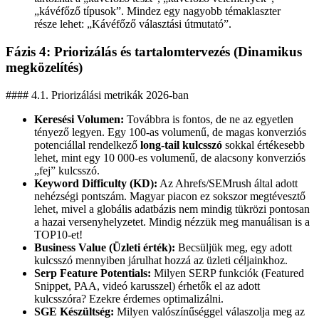
„kávéfőző típusok”. Mindez egy nagyobb témaklaszter
része lehet: „Kávéfőző választási útmutató”.
Fázis 4: Priorizálás és tartalomtervezés (Dinamikus
megközelítés)
#### 4.1. Priorizálási metrikák 2026-ban
Keresési Volumen:
Továbbra is fontos, de ne az egyetlen
tényező legyen. Egy 100-as volumenű, de magas konverziós
potenciállal rendelkező
long-tail kulcsszó
sokkal értékesebb
lehet, mint egy 10 000-es volumenű, de alacsony konverziós
„fej” kulcsszó.
Keyword Difficulty (KD):
Az Ahrefs/SEMrush által adott
nehézségi pontszám. Magyar piacon ez sokszor megtévesztő
lehet, mivel a globális adatbázis nem mindig tükrözi pontosan
a hazai versenyhelyzetet. Mindig nézzük meg manuálisan is a
TOP10-et!
Business Value (Üzleti érték):
Becsüljük meg, egy adott
kulcsszó mennyiben járulhat hozzá az üzleti céljainkhoz.
Serp Feature Potentials:
Milyen SERP funkciók (Featured
Snippet, PAA, videó karusszel) érhetők el az adott
kulcsszóra? Ezekre érdemes optimalizálni.
SGE Készültség:
Milyen valószínűséggel válaszolja meg az