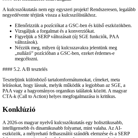
A kulcsszókutatás nem egy egyszeri projekt! Rendszeresen, legalább
negyedévente térjünk vissza a kulcsszólistákhoz.
Ellenőrizzük a pozíciókat a GSC-ben és külső eszközökben.
Vizsgáljuk a forgalmat és a konverziókat.
Figyeljük a SERP változásait (új SGE funkciók, PAA
változások).
Nézzük meg, milyen új kulcsszavakra jelentünk meg
„nullázó” pozícióban a GSC-ben, ezeket érdemes-e
megcélozni.
#### 5.2. A/B tesztelés
Teszteljünk különböző tartalomformátumokat, címeket, meta
leírásokat, hogy lássuk, melyik működik a legjobban az SGE, a
PAA vagy a hagyományos organikus találatok között. A magyar
CTA-k (Call to Action) helyes megfogalmazása is kritikus.
Konklúzió
A 2026-os magyar nyelvű kulcsszókutatás egy holisztikusabb,
intelligensebb és dinamikusabb folyamat, mint valaha. Az AI-
eszközök, a mélyreható felhasználói szándék elemzése és a SERP