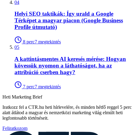
04
Helyi SEO taktikák: Így urald a Google
Térképet a magyar piacon (Google Business
Profile útmutató)
8
perc
7
megtekintés
05
A kattintásmentes AI keresés mérése: Hogyan
kövessük nyomon a láthatóságot, ha az
attribúció cserben hagy?
7
perc
7
megtekintés
Heti Marketing Brief
Iratkozz fel a CTR.hu heti hírlevelére, és minden hétfő reggel 5 perc
alatt átlátod a magyar és nemzetközi marketing világ elmúlt heti
legfontosabb történéseit.
Feliratkozom