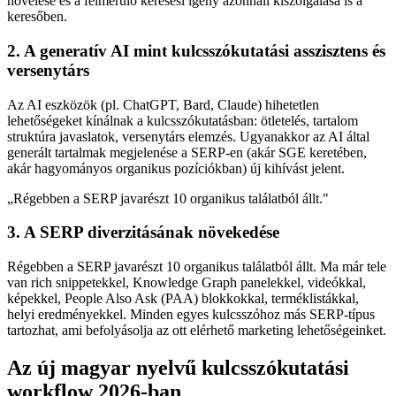
növelése és a felmerülő keresési igény azonnali kiszolgálása is a
keresőben.
2. A generatív AI mint kulcsszókutatási asszisztens és
versenytárs
Az AI eszközök (pl. ChatGPT, Bard, Claude) hihetetlen
lehetőségeket kínálnak a kulcsszókutatásban: ötletelés, tartalom
struktúra javaslatok, versenytárs elemzés. Ugyanakkor az AI által
generált tartalmak megjelenése a SERP-en (akár SGE keretében,
akár hagyományos organikus pozíciókban) új kihívást jelent.
„
Régebben a SERP javarészt 10 organikus találatból állt.
"
3. A SERP diverzitásának növekedése
Régebben a SERP javarészt 10 organikus találatból állt. Ma már tele
van rich snippetekkel, Knowledge Graph panelekkel, videókkal,
képekkel, People Also Ask (PAA) blokkokkal, terméklistákkal,
helyi eredményekkel. Minden egyes kulcsszóhoz más SERP-típus
tartozhat, ami befolyásolja az ott elérhető marketing lehetőségeinket.
Az új magyar nyelvű kulcsszókutatási
workflow 2026-ban