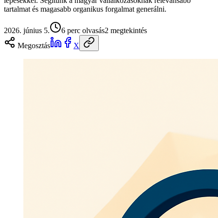
lépésekkel. Segítünk a magyar vállalkozásoknak relevánsabb
tartalmat és magasabb organikus forgalmat generálni.
2026. június 5.
6
perc olvasás
2
megtekintés
Megosztás
X