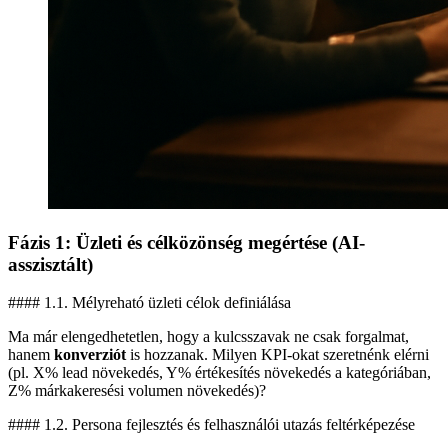
Fázis 1: Üzleti és célközönség megértése (AI-
asszisztált)
#### 1.1. Mélyreható üzleti célok definiálása
Ma már elengedhetetlen, hogy a kulcsszavak ne csak forgalmat,
hanem
konverziót
is hozzanak. Milyen KPI-okat szeretnénk elérni
(pl. X% lead növekedés, Y% értékesítés növekedés a kategóriában,
Z% márkakeresési volumen növekedés)?
#### 1.2. Persona fejlesztés és felhasználói utazás feltérképezése