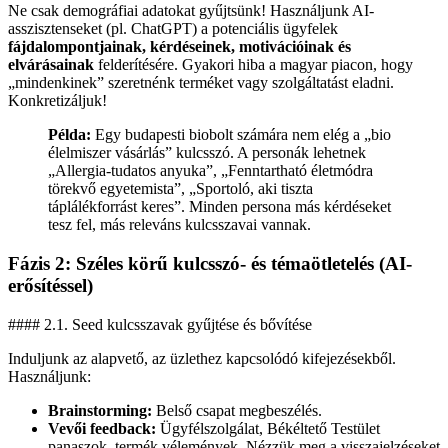
Ne csak demográfiai adatokat gyűjtsünk! Használjunk AI-
asszisztenseket (pl. ChatGPT) a potenciális ügyfelek
fájdalompontjainak, kérdéseinek, motivációinak és
elvárásainak
felderítésére. Gyakori hiba a magyar piacon, hogy
„mindenkinek” szeretnénk terméket vagy szolgáltatást eladni.
Konkretizáljuk!
Példa:
Egy budapesti biobolt számára nem elég a „bio
élelmiszer vásárlás” kulcsszó. A personák lehetnek
„Allergia-tudatos anyuka”, „Fenntartható életmódra
törekvő egyetemista”, „Sportoló, aki tiszta
táplálékforrást keres”. Minden persona más kérdéseket
tesz fel, más releváns kulcsszavai vannak.
Fázis 2: Széles körű kulcsszó- és témaötletelés (AI-
erősítéssel)
#### 2.1. Seed kulcsszavak gyűjtése és bővítése
Induljunk az alapvető, az üzlethez kapcsolódó kifejezésekből.
Használjunk:
Brainstorming:
Belső csapat megbeszélés.
Vevői feedback:
Ügyfélszolgálat, Békéltető Testület
panaszok, termék vélemények. Nézzük meg a visszajelzéseket