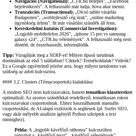
Navigációs (Navigational):
„CTR.hu belépés”, „Facebook
bejelentkezés”. A felhasználó már tudja, hova akar menni.
Tranzakciós (Transactional):
„Olcsó tablet vásárlás
Budapesten”, „webfejlesztő cég árak”, „online marketing
ügynökség árlista”. Itt már vásárlási szándék áll fenn.
Kereskedelmi kutatás (Commercial Investigation):
„Legjobb mobiltelefon 2026”, „iphone 15 pro vs samsung
galaxy s24”, „CTR.hu vélemények”. A felhasználó még nem
döntött, de összehasonlít, informálódik.
Tipp:
Vizsgáljuk meg a SERP-et! Milyen típusú tartalmak
dominálnak az első 5 találatban? Cikkek? Termékoldalak? Videók?
Ez a Google egyértelmű jelzése arra, hogy milyen tartalomra van
szükség az adott kulcsszóra.
#### 3.2. Clusters (Témacsoportok) kialakítása
A modern SEO nem kulcsszavakra, hanem
tematikus klaszterekre
optimalizál. Az azonos szándékkal rendelkező, tematikusan rokon
kulcsszavakat csoportosítsuk. Ehhez használhatunk manuális
csoportosítást, de AI-alapú eszközök is segítenek (pl. Surfer SEO,
vagy akár mélyebb analízist igénylő Python szkriptek a text
mininghez).
Példa:
A „legjobb kávéfőző otthonra” kulcsszóhoz
tartozhat a „kávéfőző teszt”, „kávéfőző vélemények”,