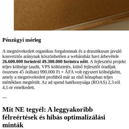
Pénzügyi mérleg
A megnövekedett organikus forgalomnak és a drasztikusan javuló
konverziós aránynak köszönhetően a webáruház havi árbevétele
26.600.000 forintról 49.300.000 forintra nőtt
. A fejlesztési projekt
teljes költsége (audit, VPS költöztetés, külső fejlesztői óradíjak
összesen 45 órában) 990.000 Ft + ÁFA volt egyszeri költségként,
amely a megnövekedett profitból már az első hónapban teljes
mértékben megtérült. Az ad spend hatékonysága (ROAS) 2,3-ról
4,1-re emelkedett.
---
Mit NE tegyél: A leggyakoribb
félreértések és hibás optimalizálási
minták