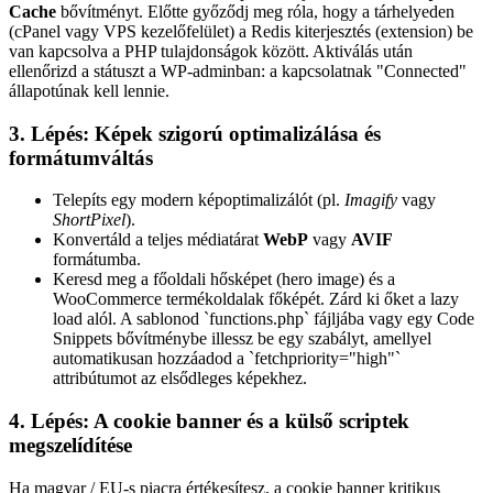
Cache
bővítményt. Előtte győződj meg róla, hogy a tárhelyeden
(cPanel vagy VPS kezelőfelület) a Redis kiterjesztés (extension) be
van kapcsolva a PHP tulajdonságok között. Aktiválás után
ellenőrizd a státuszt a WP-adminban: a kapcsolatnak "Connected"
állapotúnak kell lennie.
3. Lépés: Képek szigorú optimalizálása és
formátumváltás
Telepíts egy modern képoptimalizálót (pl.
Imagify
vagy
ShortPixel
).
Konvertáld a teljes médiatárat
WebP
vagy
AVIF
formátumba.
Keresd meg a főoldali hősképet (hero image) és a
WooCommerce termékoldalak főképét. Zárd ki őket a lazy
load alól. A sablonod `functions.php` fájljába vagy egy Code
Snippets bővítménybe illessz be egy szabályt, amellyel
automatikusan hozzáadod a `fetchpriority="high"`
attribútumot az elsődleges képekhez.
4. Lépés: A cookie banner és a külső scriptek
megszelídítése
Ha magyar / EU-s piacra értékesítesz, a cookie banner kritikus