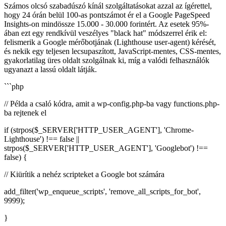
Számos olcsó szabadúszó kínál szolgáltatásokat azzal az ígérettel,
hogy 24 órán belül 100-as pontszámot ér el a Google PageSpeed
Insights-on mindössze 15.000 - 30.000 forintért. Az esetek 95%-
ában ezt egy rendkívül veszélyes "black hat" módszerrel érik el:
felismerik a Google mérőbotjának (Lighthouse user-agent) kérését,
és nekik egy teljesen lecsupaszított, JavaScript-mentes, CSS-mentes,
gyakorlatilag üres oldalt szolgálnak ki, míg a valódi felhasználók
ugyanazt a lassú oldalt látják.
```php
// Példa a csaló kódra, amit a wp-config.php-ba vagy functions.php-
ba rejtenek el
if (strpos($_SERVER['HTTP_USER_AGENT'], 'Chrome-
Lighthouse') !== false ||
strpos($_SERVER['HTTP_USER_AGENT'], 'Googlebot') !==
false) {
// Kiürítik a nehéz scripteket a Google bot számára
add_filter('wp_enqueue_scripts', 'remove_all_scripts_for_bot',
9999);
}