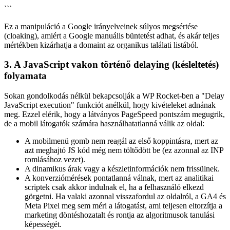
```
Ez a manipuláció a Google irányelveinek súlyos megsértése
(cloaking), amiért a Google manuális büntetést adhat, és akár teljes
mértékben kizárhatja a domaint az organikus találati listából.
3. A JavaScript vakon történő delaying (késleltetés)
folyamata
Sokan gondolkodás nélkül bekapcsolják a WP Rocket-ben a "Delay
JavaScript execution" funkciót anélkül, hogy kivételeket adnának
meg. Ezzel elérik, hogy a látványos PageSpeed pontszám megugrik,
de a mobil látogatók számára használhatatlanná válik az oldal:
A mobilmenü gomb nem reagál az első koppintásra, mert az
azt meghajtó JS kód még nem töltődött be (ez azonnal az INP
romlásához vezet).
A dinamikus árak vagy a készletinformációk nem frissülnek.
A konverziómérések pontatlanná válnak, mert az analitikai
scriptek csak akkor indulnak el, ha a felhasználó elkezd
görgetni. Ha valaki azonnal visszafordul az oldalról, a GA4 és
Meta Pixel meg sem méri a látogatást, ami teljesen eltorzítja a
marketing döntéshozatalt és rontja az algoritmusok tanulási
képességét.