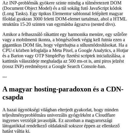
Az INP-problémák gyökere szinte mindig a túlméretezett DOM
(Document Object Model) és a túl sokáig futó JavaScript kódok
(Long Tasks). Egy tipikus Elementor sablonnal felépített magyar
főoldal gyakran 3000 feletti DOM-elemet tartalmaz, ahol a HTML
struktúra 15-20 szinten van egymásba ágyazva (nested divs).
Amikor a felhasználó rákattint egy harmonika menüre, egy szűrőre
vagy a mobilmenü ikonra, a böngészőnek végig kell futnia ezen a
gigantikus DOM fán, hogy végrehajtsa a stílusmódosításokat. Ha a
CPU-t közben lefoglalja a Meta Pixel, a Google Analytics, a Hotjar
és a Barion vagy OTP SimplePay fizetési scriptek inicializálása, a
kattintás válaszideje meghaladja az 500 ms-ot is, ami piros jelzést
(rossz INP) eredményez a Google Search Console-ban.
---
A magyar hosting-paradoxon és a CDN-
csapda
A hazai ügynökségi világban elterjedt gyakorlat, hogy minden
teljesítményproblémára univerzális gyógyírként a Cloudflare
ingyenes verzióját javasolják. Ez azonban a magyarországi
látogatókkal rendelkező oldalaknál sokszor éppen az ellenkező
hatást váltja ki.