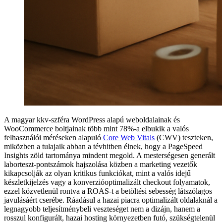
A magyar kkv-szféra WordPress alapú weboldalainak és
WooCommerce boltjainak több mint 78%-a elbukik a valós
felhasználói méréseken alapuló
Core Web Vitals
(CWV) teszteken,
miközben a tulajaik abban a tévhitben élnek, hogy a PageSpeed
Insights zöld tartománya mindent megold. A mesterségesen generált
laborteszt-pontszámok hajszolása közben a marketing vezetők
kikapcsolják az olyan kritikus funkciókat, mint a valós idejű
készletkijelzés vagy a konverzióoptimalizált checkout folyamatok,
ezzel közvetlenül rontva a ROAS-t a betöltési sebesség látszólagos
javulásáért cserébe. Ráadásul a hazai piacra optimalizált oldalaknál a
legnagyobb teljesítménybeli veszteséget nem a dizájn, hanem a
rosszul konfigurált, hazai hosting környezetben futó, szükségtelenül