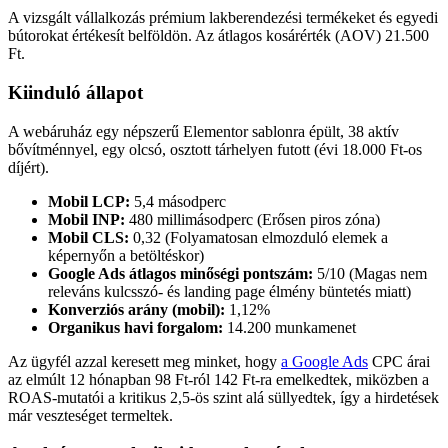
A vizsgált vállalkozás prémium lakberendezési termékeket és egyedi
bútorokat értékesít belföldön. Az átlagos kosárérték (AOV) 21.500
Ft.
Kiinduló állapot
A webáruház egy népszerű Elementor sablonra épült, 38 aktív
bővítménnyel, egy olcsó, osztott tárhelyen futott (évi 18.000 Ft-os
díjért).
Mobil LCP:
5,4 másodperc
Mobil INP:
480 millimásodperc (Erősen piros zóna)
Mobil CLS:
0,32 (Folyamatosan elmozduló elemek a
képernyőn a betöltéskor)
Google Ads átlagos minőségi pontszám:
5/10 (Magas nem
releváns kulcsszó- és landing page élmény büntetés miatt)
Konverziós arány (mobil):
1,12%
Organikus havi forgalom:
14.200 munkamenet
Az ügyfél azzal keresett meg minket, hogy
a Google Ads
CPC árai
az elmúlt 12 hónapban 98 Ft-ról 142 Ft-ra emelkedtek, miközben a
ROAS-mutatói a kritikus 2,5-ös szint alá süllyedtek, így a hirdetések
már veszteséget termeltek.