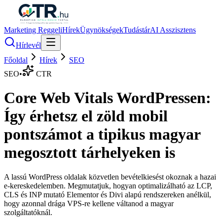
Marketing Reggeli
Hírek
Ügynökségek
Tudástár
AI Asszisztens
Hírlevél
Főoldal
Hírek
SEO
SEO
•
CTR
Core Web Vitals WordPressen:
Így érhetsz el zöld mobil
pontszámot a tipikus magyar
megosztott tárhelyeken is
A lassú WordPress oldalak közvetlen bevételkiesést okoznak a hazai
e-kereskedelemben. Megmutatjuk, hogyan optimalizálható az LCP,
CLS és INP mutató Elementor és Divi alapú rendszereken anélkül,
hogy azonnal drága VPS-re kellene váltanod a magyar
szolgáltatóknál.