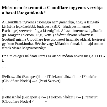
Miért nem ér semmit a Cloudflare ingyenes verziója
a hazai látogatóknak?
A Cloudflare ingyenes csomagja nem garantálja, hogy a látogató
kérését a legközelebbi, budapesti (BIX - Budapest Internet
Exchange) szerverén fogja kiszolgálni. A hazai internetszolgáltatók
(pl. Magyar Telekom, Digi, Yettel) hálózati útvonalválasztása
(routing) miatt a Cloudflare free csomagot használó oldalak lekérései
gyakran Frankfurtba, Bécsbe vagy Milánóba futnak ki, majd onnan
térnek vissza Magyarországra.
Ez a felesleges hálózati utazás az alábbi módon növeli meg a TTFB-
t:
```
[Felhasználó (Budapest)] ---> [Telekom hálózat] ---> [Frankfurt
(Cloudflare Node)] ---> [Pesti Szerver]
|
[Felhasználó (Budapest)] <--- [Telekom hálózat] <--- [Frankfurt
(Cloudflare Node)] <---------+