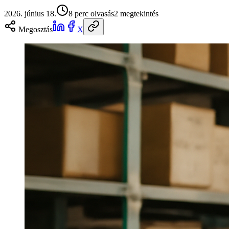
2026. június 18.
8
perc olvasás
2
megtekintés
Megosztás
X