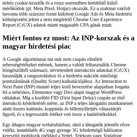
nehéz cookie-kezelők és a rossz sorrendben betöltődő külső
mérőkódok (pl. Meta Pixel, Hotjar) okozzák. Ez a szakmai vakfolt
havonta több százezer forint kidobott Google Ads és Meta hirdetési
költségvetést jelent a nem megfelelő Chrome User Experience
Report (CrUX) adatok miatti magasabb CPA gátak miatt.
Miért fontos ez most: Az INP-korszak és a
magyar hirdetési piac
A Google algoritmusai ma már nem csupán elméleti
sebességértékeket mérnek, hanem a valódi felhasználók Chrome
böngészőiből származó, névtelenített interakciós adatokat (CrUX)
használják a rangsoroláshoz és a hirdetési aukciók minőségi
pontszámának (Quality Score) kalkulációjához. Az Interaction to
Next Paint (INP) mutató teljes körű bevezetése alapjaiban forgatta
fel a nehézkes, Elementor vagy Divi alapú magyar WordPress
oldalakat. Míg a korábbi FID (First Input Delay) csupán az első
interakció késleltetését mérte, az INP a teljes látogatási munkamenet
alatti összes kattintás, koppintás és billentyűleütés válaszidejét
figyeli, és a legrosszabb értéket veti össze a határértékekkel.
Egy átlagos magyar webáruházban, ahol a látogatók jelentős része
vidéki, instabilabb 4G vagy gyenge 3G lefedettségű hálózaton
keresztül mobilozik (például a Yettel, Telekom vagy Vodafone