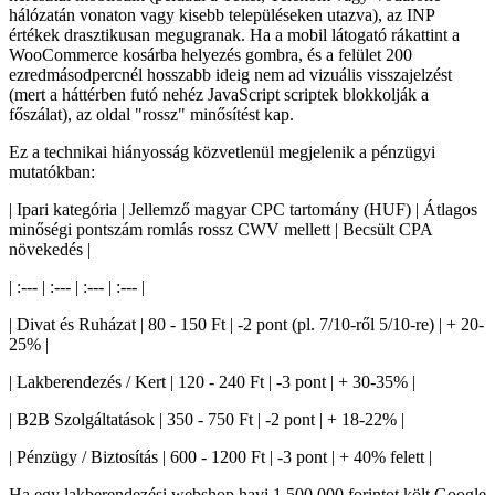
hálózatán vonaton vagy kisebb településeken utazva), az INP
értékek drasztikusan megugranak. Ha a mobil látogató rákattint a
WooCommerce kosárba helyezés gombra, és a felület 200
ezredmásodpercnél hosszabb ideig nem ad vizuális visszajelzést
(mert a háttérben futó nehéz JavaScript scriptek blokkolják a
főszálat), az oldal "rossz" minősítést kap.
Ez a technikai hiányosság közvetlenül megjelenik a pénzügyi
mutatókban:
| Ipari kategória | Jellemző magyar CPC tartomány (HUF) | Átlagos
minőségi pontszám romlás rossz CWV mellett | Becsült CPA
növekedés |
| :--- | :--- | :--- | :--- |
| Divat és Ruházat | 80 - 150 Ft | -2 pont (pl. 7/10-ről 5/10-re) | + 20-
25% |
| Lakberendezés / Kert | 120 - 240 Ft | -3 pont | + 30-35% |
| B2B Szolgáltatások | 350 - 750 Ft | -2 pont | + 18-22% |
| Pénzügy / Biztosítás | 600 - 1200 Ft | -3 pont | + 40% felett |
Ha egy lakberendezési webshop havi 1.500.000 forintot költ Google