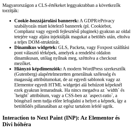
Magyarországon a CLS-értékeket leggyakrabban a következők
torzítják:
Cookie-hozzájárulási bannerek:
A GDPR/ePrivacy
szabályozás miatt kötelező bannerek (pl. Cookiebot,
Complianz vagy egyedi fejlesztésű pluginek) gyakran az oldal
tetejére vagy aljára injektálják magukat a betöltés után, eltolva
a teljes DOM-struktúrát.
Dinamikus widgetek:
GLS, Packeta, vagy Foxpost szállítási
pont választó térképek, amelyek a rendelési oldalon
dinamikusan, utólag nyílnak meg, széttolva a checkout
mezőket.
Hiányzó képdimenziók:
A modern WordPress szerkesztők
(Gutenberg) alapértelmezetten generálnak szélesség és
magasság attribútumokat, de az egyedi sablonok vagy az
Elementor egyedi HTML widgetjei alá behúzott képeknél
ezek gyakran lemaradnak. Ha nincs megadva az `width` és
`height` attribútum, vagy a CSS-ben az `aspect-ratio`, a
böngésző nem tudja előre lefoglalni a helyet a képnek, így a
betöltődés pillanatában az egész tartalom lefelé ugrik.
Interaction to Next Paint (INP): Az Elementor és
Divi hóhéra