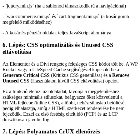
- `jquery.min.js` (ha a sablonod támaszkodik rá a navigációnál)
- `woocommerce.min.js` és `cart-fragment.min.js` (a kosár gomb
megfelelő működéséhez)
- A kosár és pénztár oldalak teljes JavaScript állománya.
6. Lépés: CSS optimalizálás és Unused CSS
eltávolítása
Az Elementor és a Divi rengeteg felesleges CSS kódot tölt be. A WP
Rocket vagy a LiteSpeed Cache segítségével kapcsold be a
Generate Critical CSS
(Kritikus CSS generálása) és a
Remove
Unused CSS
(Használaton kívüli CSS eltávolítása) opciót.
Ez a funkció elemzi az oldaladat, kivonja a megjelenítéshez
szükséges minimális stílusokat, beágyazza őket közvetlenül a
HTML fejlécbe (inline CSS), a többi, nehéz stíluslap betöltését
pedig elhalasztja, amíg a HTML szerkezet renderelése be nem
fejeződik. Ezzel az első festésig eltelt idő (FCP) és az LCP
drasztikusan javulni fog.
7. Lépés: Folyamatos CrUX ellenőrzés