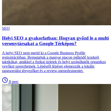
SEO
Helyi SEO a gyakorlatban: Hogyan győzd le a multi
versenytársakat a Google Térképen?
A helyi SEO nem merül ki a Google Business Profile
regisztrációban. Bemutatjuk a magyar piacon működő konkrét
taktikákat, amikkel a fizikai üzletek és helyi szolgáltatók organikus
vevőket szerezhetnek. Lépésről lépésre elemezzük a lokális
rangsorolási tényezőket és a review-menedzsmentet.
8
perc