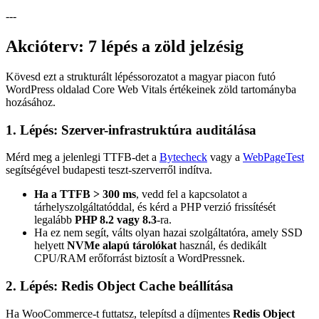
---
Akcióterv: 7 lépés a zöld jelzésig
Kövesd ezt a strukturált lépéssorozatot a magyar piacon futó
WordPress oldalad Core Web Vitals értékeinek zöld tartományba
hozásához.
1. Lépés: Szerver-infrastruktúra auditálása
Mérd meg a jelenlegi TTFB-det a
Bytecheck
vagy a
WebPageTest
segítségével budapesti teszt-szerverről indítva.
Ha a TTFB > 300 ms
, vedd fel a kapcsolatot a
tárhelyszolgáltatóddal, és kérd a PHP verzió frissítését
legalább
PHP 8.2 vagy 8.3
-ra.
Ha ez nem segít, válts olyan hazai szolgáltatóra, amely SSD
helyett
NVMe alapú tárolókat
használ, és dedikált
CPU/RAM erőforrást biztosít a WordPressnek.
2. Lépés: Redis Object Cache beállítása
Ha WooCommerce-t futtatsz, telepítsd a díjmentes
Redis Object