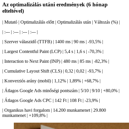
Az optimalizálás utáni eredmények (6 hónap
elteltével)
| Mutató | Optimalizálás előtt | Optimalizálás után | Változás (%) |
| :--- | :--- | :--- | :--- |
| Szerver válaszidő (TTFB) | 1400 ms | 90 ms | -93,5% |
| Largest Contentful Paint (LCP) | 5,4 s | 1,6 s | -70,3% |
| Interaction to Next Paint (INP) | 480 ms | 85 ms | -82,3% |
| Cumulative Layout Shift (CLS) | 0,32 | 0,02 | -93,7% |
| Konverziós arány (mobil) | 1,12% | 1,89% | +68,7% |
| Átlagos Google Ads minőségi pontszám | 5/10 | 9/10 | +80,0% |
| Átlagos Google Ads CPC | 142 Ft | 108 Ft | -23,9% |
| Organikus havi forgalom | 14.200 munkamenet | 29.800
munkamenet | +109,8% |