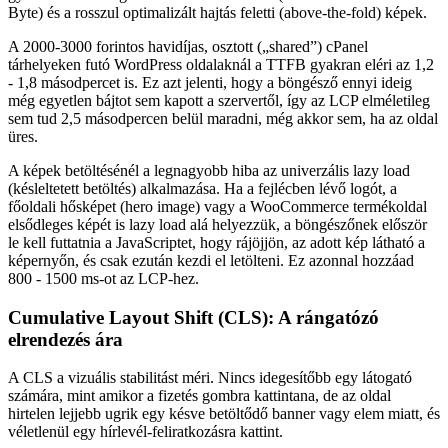
Byte) és a rosszul optimalizált hajtás feletti (above-the-fold) képek.
A 2000-3000 forintos havidíjas, osztott („shared”) cPanel
tárhelyeken futó WordPress oldalaknál a TTFB gyakran eléri az 1,2
- 1,8 másodpercet is. Ez azt jelenti, hogy a böngésző ennyi ideig
még egyetlen bájtot sem kapott a szervertől, így az LCP elméletileg
sem tud 2,5 másodpercen belül maradni, még akkor sem, ha az oldal
üres.
A képek betöltésénél a legnagyobb hiba az univerzális lazy load
(késleltetett betöltés) alkalmazása. Ha a fejlécben lévő logót, a
főoldali hősképet (hero image) vagy a WooCommerce termékoldal
elsődleges képét is lazy load alá helyezzük, a böngészőnek először
le kell futtatnia a JavaScriptet, hogy rájöjjön, az adott kép látható a
képernyőn, és csak ezután kezdi el letölteni. Ez azonnal hozzáad
800 - 1500 ms-ot az LCP-hez.
Cumulative Layout Shift (CLS): A rángatózó
elrendezés ára
A CLS a vizuális stabilitást méri. Nincs idegesítőbb egy látogató
számára, mint amikor a fizetés gombra kattintana, de az oldal
hirtelen lejjebb ugrik egy késve betöltődő banner vagy elem miatt, és
véletlenül egy hírlevél-feliratkozásra kattint.