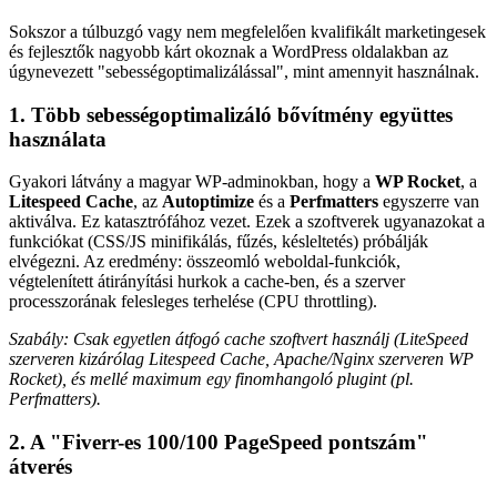
Sokszor a túlbuzgó vagy nem megfelelően kvalifikált marketingesek
és fejlesztők nagyobb kárt okoznak a WordPress oldalakban az
úgynevezett "sebességoptimalizálással", mint amennyit használnak.
1. Több sebességoptimalizáló bővítmény együttes
használata
Gyakori látvány a magyar WP-adminokban, hogy a
WP Rocket
, a
Litespeed Cache
, az
Autoptimize
és a
Perfmatters
egyszerre van
aktiválva. Ez katasztrófához vezet. Ezek a szoftverek ugyanazokat a
funkciókat (CSS/JS minifikálás, fűzés, késleltetés) próbálják
elvégezni. Az eredmény: összeomló weboldal-funkciók,
végtelenített átirányítási hurkok a cache-ben, és a szerver
processzorának felesleges terhelése (CPU throttling).
Szabály: Csak egyetlen átfogó cache szoftvert használj (LiteSpeed
szerveren kizárólag Litespeed Cache, Apache/Nginx szerveren WP
Rocket), és mellé maximum egy finomhangoló plugint (pl.
Perfmatters).
2. A "Fiverr-es 100/100 PageSpeed pontszám"
átverés