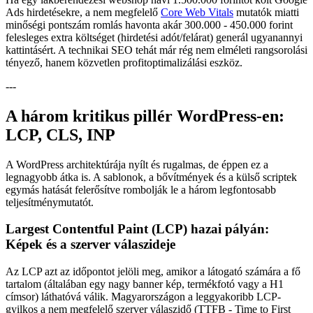
Ads hirdetésekre, a nem megfelelő
Core Web Vitals
mutatók miatti
minőségi pontszám romlás havonta akár 300.000 - 450.000 forint
felesleges extra költséget (hirdetési adót/felárat) generál ugyanannyi
kattintásért. A technikai SEO tehát már rég nem elméleti rangsorolási
tényező, hanem közvetlen profitoptimalizálási eszköz.
---
A három kritikus pillér WordPress-en:
LCP, CLS, INP
A WordPress architektúrája nyílt és rugalmas, de éppen ez a
legnagyobb átka is. A sablonok, a bővítmények és a külső scriptek
egymás hatását felerősítve rombolják le a három legfontosabb
teljesítménymutatót.
Largest Contentful Paint (LCP) hazai pályán:
Képek és a szerver válaszideje
Az LCP azt az időpontot jelöli meg, amikor a látogató számára a fő
tartalom (általában egy nagy banner kép, termékfotó vagy a H1
címsor) láthatóvá válik. Magyarországon a leggyakoribb LCP-
gyilkos a nem megfelelő szerver válaszidő (TTFB - Time to First