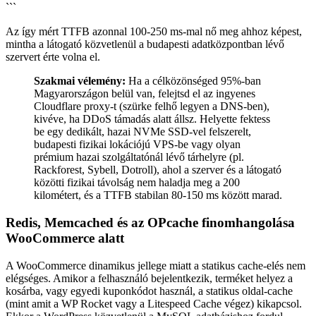
```
Az így mért TTFB azonnal 100-250 ms-mal nő meg ahhoz képest,
mintha a látogató közvetlenül a budapesti adatközpontban lévő
szervert érte volna el.
Szakmai vélemény:
Ha a célközönséged 95%-ban
Magyarországon belül van, felejtsd el az ingyenes
Cloudflare proxy-t (szürke felhő legyen a DNS-ben),
kivéve, ha DDoS támadás alatt állsz. Helyette fektess
be egy dedikált, hazai NVMe SSD-vel felszerelt,
budapesti fizikai lokációjú VPS-be vagy olyan
prémium hazai szolgáltatónál lévő tárhelyre (pl.
Rackforest, Sybell, Dotroll), ahol a szerver és a látogató
közötti fizikai távolság nem haladja meg a 200
kilométert, és a TTFB stabilan 80-150 ms között marad.
Redis, Memcached és az OPcache finomhangolása
WooCommerce alatt
A WooCommerce dinamikus jellege miatt a statikus cache-elés nem
elégséges. Amikor a felhasználó bejelentkezik, terméket helyez a
kosárba, vagy egyedi kuponkódot használ, a statikus oldal-cache
(mint amit a WP Rocket vagy a Litespeed Cache végez) kikapcsol.