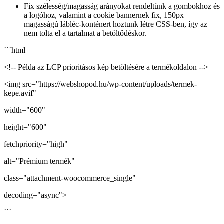
Fix szélesség/magasság arányokat rendeltünk a gombokhoz és
a logóhoz, valamint a cookie bannernek fix, 150px
magasságú lábléc-konténert hoztunk létre CSS-ben, így az
nem tolta el a tartalmat a betöltődéskor.
```html
<!-- Példa az LCP prioritásos kép betöltésére a termékoldalon -->
<img src="https://webshopod.hu/wp-content/uploads/termek-
kepe.avif"
width="600"
height="600"
fetchpriority="high"
alt="Prémium termék"
class="attachment-woocommerce_single"
decoding="async">
```