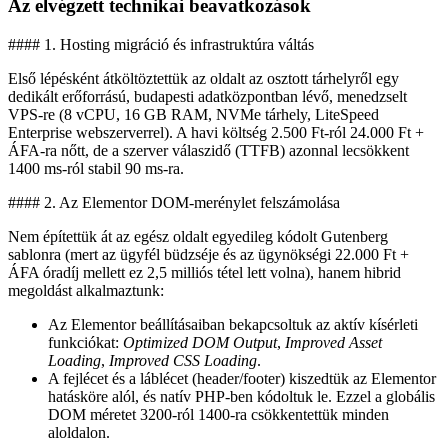
Az elvégzett technikai beavatkozások
#### 1. Hosting migráció és infrastruktúra váltás
Első lépésként átköltöztettük az oldalt az osztott tárhelyről egy
dedikált erőforrású, budapesti adatközpontban lévő, menedzselt
VPS-re (8 vCPU, 16 GB RAM, NVMe tárhely, LiteSpeed
Enterprise webszerverrel). A havi költség 2.500 Ft-ról 24.000 Ft +
ÁFA-ra nőtt, de a szerver válaszidő (TTFB) azonnal lecsökkent
1400 ms-ról stabil 90 ms-ra.
#### 2. Az Elementor DOM-merénylet felszámolása
Nem építettük át az egész oldalt egyedileg kódolt Gutenberg
sablonra (mert az ügyfél büdzséje és az ügynökségi 22.000 Ft +
ÁFA óradíj mellett ez 2,5 milliós tétel lett volna), hanem hibrid
megoldást alkalmaztunk:
Az Elementor beállításaiban bekapcsoltuk az aktív kísérleti
funkciókat:
Optimized DOM Output
,
Improved Asset
Loading
,
Improved CSS Loading
.
A fejlécet és a láblécet (header/footer) kiszedtük az Elementor
hatásköre alól, és natív PHP-ben kódoltuk le. Ezzel a globális
DOM méretet 3200-ról 1400-ra csökkentettük minden
aloldalon.