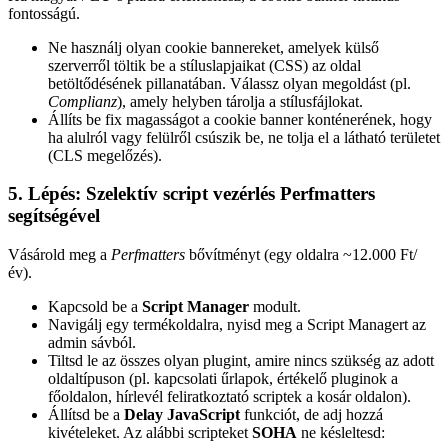
fontosságú.
Ne használj olyan cookie bannereket, amelyek külső
szerverről töltik be a stíluslapjaikat (CSS) az oldal
betöltődésének pillanatában. Válassz olyan megoldást (pl.
Complianz
), amely helyben tárolja a stílusfájlokat.
Állíts be fix magasságot a cookie banner konténerének, hogy
ha alulról vagy felülről csúszik be, ne tolja el a látható területet
(CLS megelőzés).
5. Lépés: Szelektív script vezérlés Perfmatters
segítségével
Vásárold meg a
Perfmatters
bővítményt (egy oldalra ~12.000 Ft/
év).
Kapcsold be a
Script Manager
modult.
Navigálj egy termékoldalra, nyisd meg a Script Managert az
admin sávból.
Tiltsd le az összes olyan plugint, amire nincs szükség az adott
oldaltípuson (pl. kapcsolati űrlapok, értékelő pluginok a
főoldalon, hírlevél feliratkoztató scriptek a kosár oldalon).
Állítsd be a
Delay JavaScript
funkciót, de adj hozzá
kivételeket. Az alábbi scripteket
SOHA
ne késleltesd: