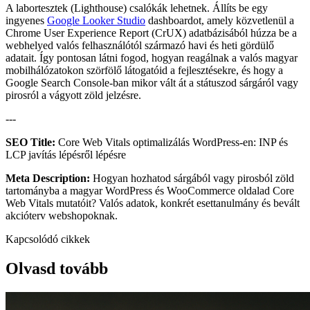
A labortesztek (Lighthouse) csalókák lehetnek. Állíts be egy
ingyenes
Google Looker Studio
dashboardot, amely közvetlenül a
Chrome User Experience Report (CrUX) adatbázisából húzza be a
webhelyed valós felhasználótól származó havi és heti gördülő
adatait. Így pontosan látni fogod, hogyan reagálnak a valós magyar
mobilhálózatokon szörfölő látogatóid a fejlesztésekre, és hogy a
Google Search Console-ban mikor vált át a státuszod sárgáról vagy
pirosról a vágyott zöld jelzésre.
---
SEO Title:
Core Web Vitals optimalizálás WordPress-en: INP és
LCP javítás lépésről lépésre
Meta Description:
Hogyan hozhatod sárgából vagy pirosból zöld
tartományba a magyar WordPress és WooCommerce oldalad Core
Web Vitals mutatóit? Valós adatok, konkrét esettanulmány és bevált
akcióterv webshopoknak.
Kapcsolódó cikkek
Olvasd tovább