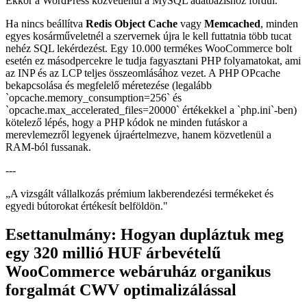
Ekkor a WordPress közvetlenül a MySQL adatbázishoz fordul.
Ha nincs beállítva
Redis Object Cache
vagy
Memcached
, minden
egyes kosárműveletnél a szervernek újra le kell futtatnia több tucat
nehéz SQL lekérdezést. Egy 10.000 termékes WooCommerce bolt
esetén ez másodpercekre le tudja fagyasztani PHP folyamatokat, ami
az INP és az LCP teljes összeomlásához vezet. A PHP OPcache
bekapcsolása és megfelelő méretezése (legalább
`opcache.memory_consumption=256` és
`opcache.max_accelerated_files=20000` értékekkel a `php.ini`-ben)
kötelező lépés, hogy a PHP kódok ne minden futáskor a
merevlemezről legyenek újraértelmezve, hanem közvetlenül a
RAM-ból fussanak.
---
„
A vizsgált vállalkozás prémium lakberendezési termékeket és
egyedi bútorokat értékesít belföldön.
"
Esettanulmány: Hogyan dupláztuk meg
egy 320 millió HUF árbevételű
WooCommerce webáruház organikus
forgalmát CWV optimalizálással