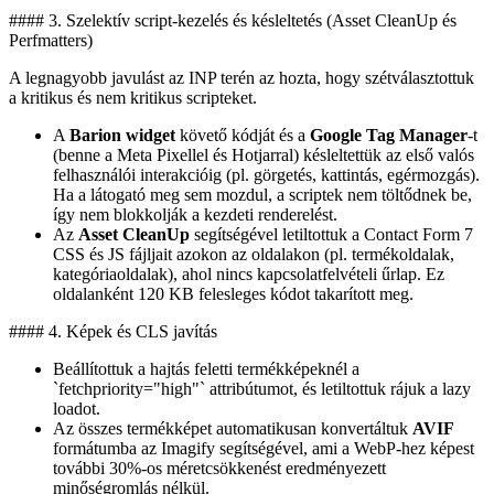
#### 3. Szelektív script-kezelés és késleltetés (Asset CleanUp és
Perfmatters)
A legnagyobb javulást az INP terén az hozta, hogy szétválasztottuk
a kritikus és nem kritikus scripteket.
A
Barion widget
követő kódját és a
Google Tag Manager
-t
(benne a Meta Pixellel és Hotjarral) késleltettük az első valós
felhasználói interakcióig (pl. görgetés, kattintás, egérmozgás).
Ha a látogató meg sem mozdul, a scriptek nem töltődnek be,
így nem blokkolják a kezdeti renderelést.
Az
Asset CleanUp
segítségével letiltottuk a Contact Form 7
CSS és JS fájljait azokon az oldalakon (pl. termékoldalak,
kategóriaoldalak), ahol nincs kapcsolatfelvételi űrlap. Ez
oldalanként 120 KB felesleges kódot takarított meg.
#### 4. Képek és CLS javítás
Beállítottuk a hajtás feletti termékképeknél a
`fetchpriority="high"` attribútumot, és letiltottuk rájuk a lazy
loadot.
Az összes termékképet automatikusan konvertáltuk
AVIF
formátumba az Imagify segítségével, ami a WebP-hez képest
további 30%-os méretcsökkenést eredményezett
minőségromlás nélkül.