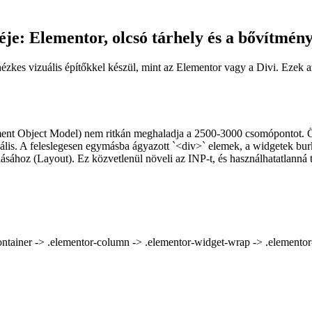
e: Elementor, olcsó tárhely és a bővítmén
kes vizuális építőkkel készül, mint az Elementor vagy a Divi. Ezek az
ment Object Model) nem ritkán meghaladja a 2500-3000 csomópontot. Ö
deális. A feleslegesen egymásba ágyazott `<div>` elemek, a widgetek bur
zolásához (Layout). Ez közvetlenül növeli az INP-t, és használhatatlan
ontainer -> .elementor-column -> .elementor-widget-wrap -> .elementor-