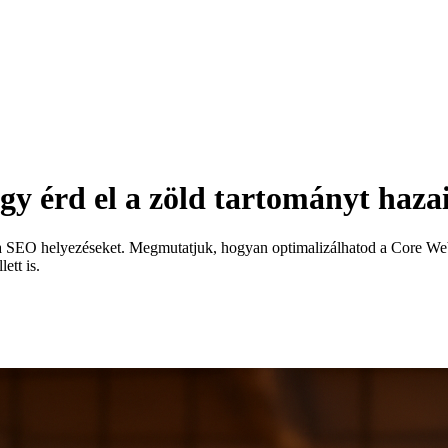
y érd el a zöld tartományt haza
s a SEO helyezéseket. Megmutatjuk, hogyan optimalizálhatod a Core W
ett is.