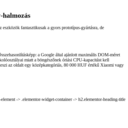
y-halmozás
 eszközök fantasztikusak a gyors prototípus-gyártásra, de
sszehasonlításképp: a Google által ajánlott maximális DOM-méret
kolóosztályai miatt a böngészőnek óriási CPU-kapacitást kell
ná teszi az oldalt egy középkategóriás, 80 000 HUF értékű Xiaomi vagy
element -> .elementor-widget-container -> h2.elementor-heading-title