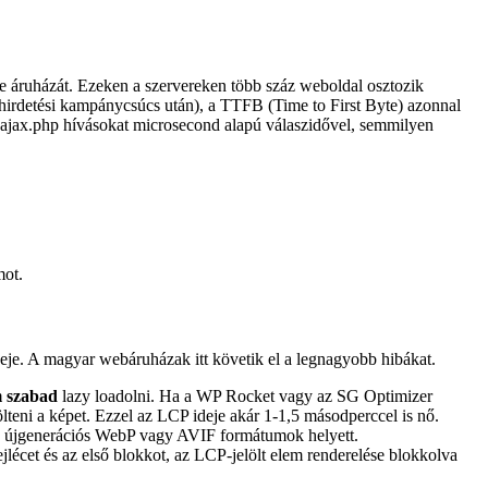
 áruházát. Ezeken a szervereken több száz weboldal osztozik
irdetési kampánycsúcs után), a TTFB (Time to First Byte) azonnal
-ajax.php hívásokat microsecond alapú válaszidővel, semmilyen
mot.
eje. A magyar webáruházak itt követik el a legnagyobb hibákat.
 szabad
lazy loadolni. Ha a WP Rocket vagy az SG Optimizer
lteni a képet. Ezzel az LCP ideje akár 1-1,5 másodperccel is nő.
 újgenerációs WebP vagy AVIF formátumok helyett.
jlécet és az első blokkot, az LCP-jelölt elem renderelése blokkolva