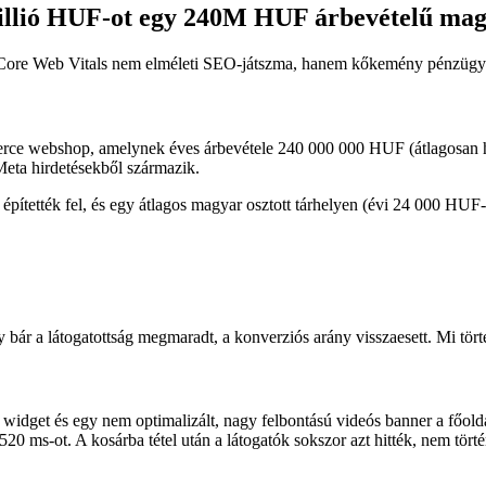
 millió HUF-ot egy 240M HUF árbevételű 
 a Core Web Vitals nem elméleti SEO-játszma, hanem kőkemény pénzügy
erce webshop, amelynek éves árbevétele 240 000 000 HUF (átlagosan
eta hirdetésekből származik.
tették fel, és egy átlagos magyar osztott tárhelyen (évi 24 000 HUF-ér
 bár a látogatottság megmaradt, a konverziós arány visszaesett. Mi tört
eed widget és egy nem optimalizált, nagy felbontású videós banner a főo
z 520 ms-ot. A kosárba tétel után a látogatók sokszor azt hitték, nem tö