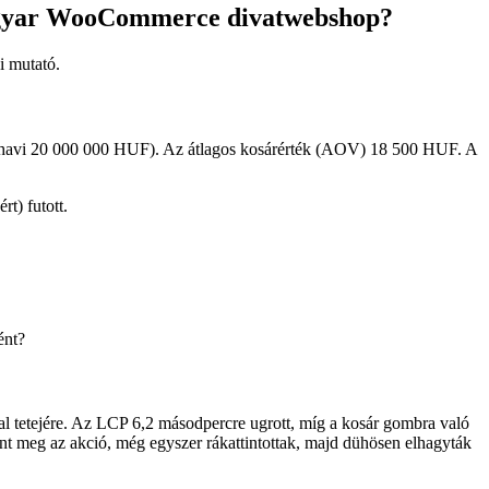
magyar WooCommerce divatwebshop?
i mutató.
 havi 20 000 000 HUF). Az átlagos kosárérték (AOV) 18 500 HUF. A
t) futott.
ént?
ldal tetejére. Az LCP 6,2 másodpercre ugrott, míg a kosár gombra való
rtént meg az akció, még egyszer rákattintottak, majd dühösen elhagyták