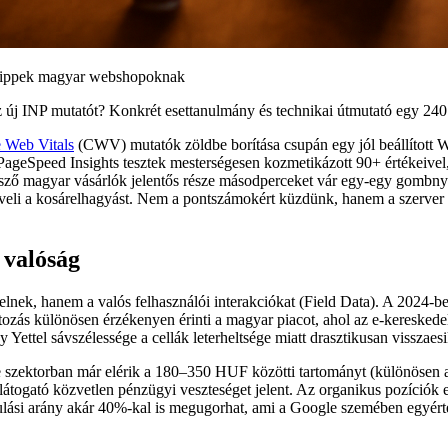
 tippek magyar webshopoknak
z új INP mutatót? Konkrét esettanulmány és technikai útmutató egy 24
 Web Vitals
(CWV) mutatók zöldbe borítása csupán egy jól beállított
s PageSpeed Insights tesztek mesterségesen kozmetikázott 90+ értékeiv
 magyar vásárlók jelentős része másodperceket vár egy-egy gombnyomás 
öveli a kosárelhagyást. Nem a pontszámokért küzdünk, hanem a szerver ol
 valóság
lnek, hanem a valós felhasználói interakciókat (Field Data). A 2024-be
áltozás különösen érzékenyen érinti a magyar piacot, ahol az e-kereske
ettel sávszélessége a cellák leterheltsége miatt drasztikusan visszaesi
zektorban már elérik a 180–350 HUF közötti tartományt (különösen a t
átogató közvetlen pénzügyi veszteséget jelent. Az organikus pozíciók elv
dulási arány akár 40%-kal is megugorhat, ami a Google szemében egyérte