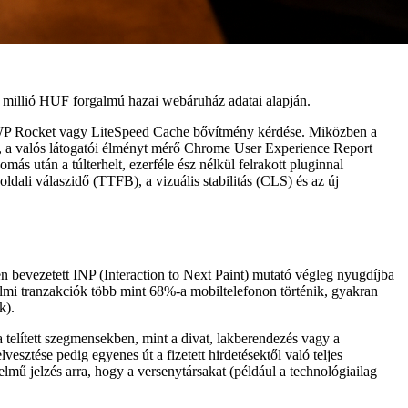
0 millió HUF forgalmú hazai webáruház adatai alapján.
 WP Rocket vagy LiteSpeed Cache bővítmény kérdése. Miközben a
el, a valós látogatói élményt mérő Chrome User Experience Report
után a túlterhelt, ezerféle ész nélkül felrakott pluginnal
dali válaszidő (TTFB), a vizuális stabilitás (CLS) és az új
n bevezetett INP (Interaction to Next Paint) mutató végleg nyugdíjba
delmi tranzakciók több mint 68%-a mobiltelefonon történik, gyakran
k).
elített szegmensekben, mint a divat, lakberendezés vagy a
esztése pedig egyenes út a fizetett hirdetésektől való teljes
lmű jelzés arra, hogy a versenytársakat (például a technológiailag