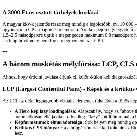
```
A 3000 Ft-os osztott tárhelyek korlátai
A magyar kkv-k jelentős része még mindig a legolcsóbb, évi 10 000 
ugyanazon a CPU magon és memórián. Amikor bejön egy egyidejű látog
1,5–2,5 másodpercre ugrik a megengedett maximum 0,8 másodperc hely
caching bővítmény nem fogja megmenteni az LCP-t.
---
A három muskétás mélyfúrása: LCP, CLS 
Ahhoz, hogy érdemi javulást érjünk el, külön-külön kell diagnoszti
LCP (Largest Contentful Paint) - Képek és a kritiku
Az LCP az oldal legnagyobb vizuális elemének (általában a főhős kép
A Hero kép lazy loadingolása:
Alapszabály, hogy az "above the
automatikusan ellátja őket a `loading="lazy"` attribútummal, a
Képformátumok elmaradottsága:
Sok helyen még mindig opt
Kritikus CSS hiánya:
Ha a böngészőnek le kell töltenie az Ele
lesz.