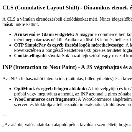
CLS (Cumulative Layout Shift) - Dinamikus elemek 
A CLS a váratlan elrendezésbeli eltolódásokat méri. Nincs idegesítőbb 
másik linkre kattint.
Árukereső és Glami widgetek:
A magyar e-commerce-ben kötel
méretmeghatározás nélkül. Amikor a külső JS lefut és beilleszti a
OTP SimplePay és egyéb fizetési logók mérethelyessége:
A l
következtében a böngésző kezdetben 0x0 pixeles területet foglal
Cookie-elfogadó sávok:
Sok hazai fejlesztésű vagy rosszul kon
INP (Interaction to Next Paint) - A JS végrehajtás és
Az INP a felhasználói interakciók (kattintás, billentyűleütés) és a kö
OptiMonk és egyéb felugró ablakok:
A hírlevélgyűjtő és kos
próbál vagy megnyitná a menüt, az INP azonnal a piros zónába
WooCommerce cart fragments:
A WooCommerce alapértelmezett
szervert és blokkolja a felhasználói interakciókat, különösen ha
---
„
Az alábbi, valós adatokon alapuló példa kiválóan szemlélteti, hog