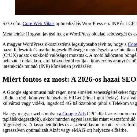
SEO cím:
Core Web Vitals
optimalizálás WordPress-en: INP és LCP
Meta leírás: Hogyan javítsd meg a WordPress oldalad sebességét és a
A magyar WordPress-ökoszisztéma legsúlyosabb tévhite, hogy a
Core
hazai fejlesztők és marketingesek többsége megelégszik a szintetiku
(CrUX) adatok sokkoló valóságot mutatnak. A mobilhálózaton böngésző
nehezített oldalakon, ami közvetlenül rontja a konverziós arányt és n
interakciós mutató (INP) kíméletlen javításáért.
Miért fontos ez most: A 2026-os hazai SEO
A Google algoritmusai már régen nem elméleti sebességértékeket figye
küldte a régi, könnyen kijátszható FID-et (First Input Delay). Ez a v
külvárosi vagy vidéki, ingadozó 4G hálózatokon (ahol a Telekom vagy Y
Ha egy magyar webshopban
a Google Ads
CPC díjak az e-commerce s
táplálékkiegészítők), akkor minden egyes lassulás miatt visszaforduló l
függőséghez. A lassú betöltődés és a széteső layout miatt a visszafor
agresszíven optimalizált Alzát vagy eMAG-ot) helyezze előtérbe.