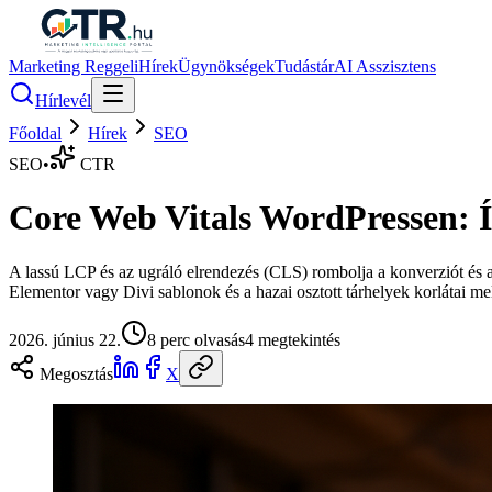
Marketing Reggeli
Hírek
Ügynökségek
Tudástár
AI Asszisztens
Hírlevél
Főoldal
Hírek
SEO
SEO
•
CTR
Core Web Vitals WordPressen: Íg
A lassú LCP és az ugráló elrendezés (CLS) rombolja a konverziót é
Elementor vagy Divi sablonok és a hazai osztott tárhelyek korlátai mell
2026. június 22.
8
perc olvasás
4
megtekintés
Megosztás
X