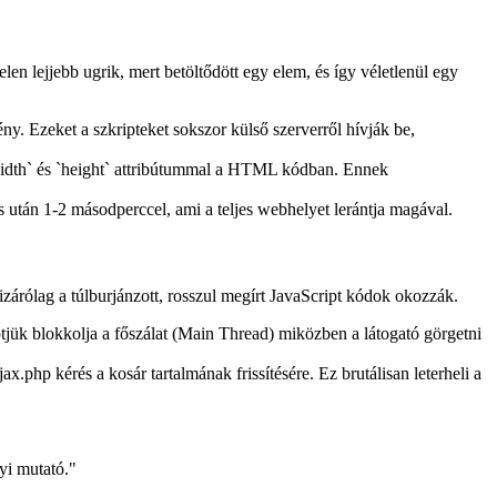
len lejjebb ugrik, mert betöltődött egy elem, és így véletlenül egy
 Ezeket a szkripteket sokszor külső szerverről hívják be,
width` és `height` attribútummal a HTML kódban. Ennek
s után 1-2 másodperccel, ami a teljes webhelyet lerántja magával.
kizárólag a túlburjánzott, rosszul megírt JavaScript kódok okozzák.
tjük blokkolja a főszálat (Main Thread) miközben a látogató görgetni
php kérés a kosár tartalmának frissítésére. Ez brutálisan leterheli a
yi mutató.
"