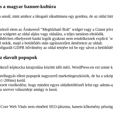
és a magyar banner-kultúra
annál, mint amikor a látogató rákattintana egy gombra, de az oldal hirte
ező elem az Árukereső "Megbízható Bolt" widget vagy a Glami jelvény.
 widgetet az oldal aljára vagy oldalára, a teljes tartalom eltolódik.
áblécben elhelyezett banki logók gyakran nem rendelkeznek explicit `
 nekik, majd a betöltődés után ugrásszerűen átméretezi az oldalt.
figurált GDPR bővítmény az oldal tetejére tol be egy sávot a betöltődé
 az elavult popupok
vetkező képkocka kirajzolása közötti időt méri. WordPress-en ezt szinte 
árelhagyás elleni popupok nagyszerű marketingeszközök, de ha a szkrip
 (>200ms) kerül.
 viselkedése, hogy minden egyes oldalletöltésnél lefut egy admin-ajax.
 a szerver válaszideje amúgy is lassú.
y a Core Web Vitals nem elméleti SEO-játszma, hanem kőkemény pénzüg