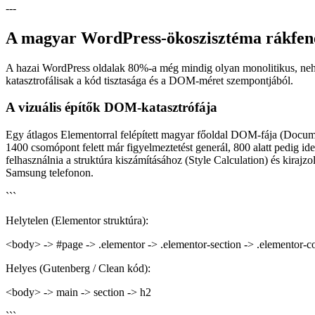
---
A magyar WordPress-ökoszisztéma rákfenéj
A hazai WordPress oldalak 80%-a még mindig olyan monolitikus, nehéz
katasztrofálisak a kód tisztasága és a DOM-méret szempontjából.
A vizuális építők DOM-katasztrófája
Egy átlagos Elementorral felépített magyar főoldal DOM-fája (Docu
1400 csomópont felett már figyelmeztetést generál, 800 alatt pedig i
felhasználnia a struktúra kiszámításához (Style Calculation) és kiraj
Samsung telefonon.
```
Helytelen (Elementor struktúra):
<body> -> #page -> .elementor -> .elementor-section -> .elementor-c
Helyes (Gutenberg / Clean kód):
<body> -> main -> section -> h2