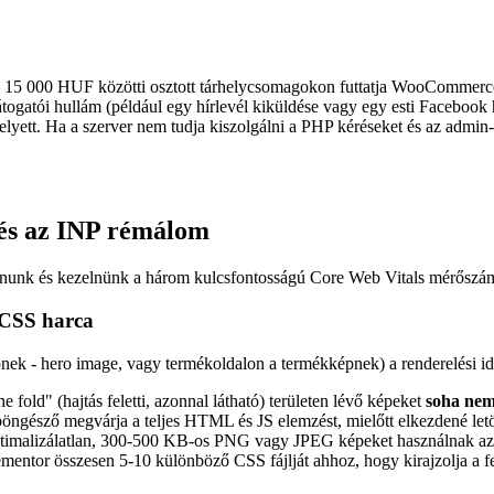
– 15 000 HUF közötti osztott tárhelycsomagokon futtatja WooCommerce
atói hullám (például egy hírlevél kiküldése vagy egy esti Facebook h
ett. Ha a szerver nem tudja kiszolgálni a PHP kéréseket és az admin
és az INP rémálom
zálnunk és kezelnünk a három kulcsfontosságú Core Web Vitals mérőszá
s CSS harca
nek - hero image, vagy termékoldalon a termékképnek) a renderelési id
 fold" (hajtás feletti, azonnal látható) területen lévő képeket
soha nem
 böngésző megvárja a teljes HTML és JS elemzést, mielőtt elkezdené letö
imalizálatlan, 300-500 KB-os PNG vagy JPEG képeket használnak az
mentor összesen 5-10 különböző CSS fájlját ahhoz, hogy kirajzolja a fe