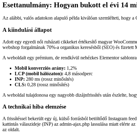
Esettanulmány: Hogyan bukott el évi 14
Az alábbi, valós adatokon alapuló példa kiválóan szemlélteti, hogy
A kiindulási állapot
Adott egy egyedi női ruházati cikkeket értékesítő magyar WooComm
webshop forgalmának 70%-a organikus keresésből (SEO) és fizetett M
A weboldalt egy prémium, de rendkívül nehézkes Elementor sablonra épí
Mobil konverziós arány:
1,2%
LCP (mobil hálózaton):
4,8 másodperc
INP:
280 ms (rossz minősítés)
CLS:
0,28 (rossz minősítés)
A weboldal tulajdonosa egy nagyobb dizájnfrissítés után észlelte, hogy
A technikai hiba elemzése
A frissítéssel bekerült egy új, külső forrásból betöltődő Instagram f
kattintás válaszideje (INP) az admin-ajax.php lassulása miatt elérte a
az oldalt.