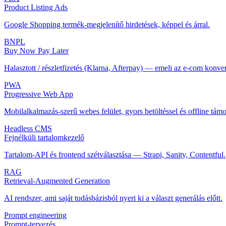
Product Listing Ads
Google Shopping termék-megjelenítő hirdetések, képpel és árral.
BNPL
Buy Now Pay Later
Halasztott / részletfizetés (Klarna, Afterpay) — emeli az e-com konver
PWA
Progressive Web App
Mobilalkalmazás-szerű webes felület, gyors betöltéssel és offline támo
Headless CMS
Fejnélküli tartalomkezelő
Tartalom-API és frontend szétválasztása — Strapi, Sanity, Contentful.
RAG
Retrieval-Augmented Generation
AI rendszer, ami saját tudásbázisból nyeri ki a választ generálás előtt.
Prompt engineering
Prompt-tervezés