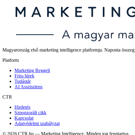
Magyarország első marketing intelligence platformja. Naponta összegyűjt
Platform
Marketing Reggeli
Friss hírek
Tudástár
AI Asszisztens
CTR
Hirdetés
Szponzorált cikk
Kapcsolat
Adatvédelmi szabályzat
©
2026
CTR.hu — Marketing Intelligence. Minden jog fenntartva.