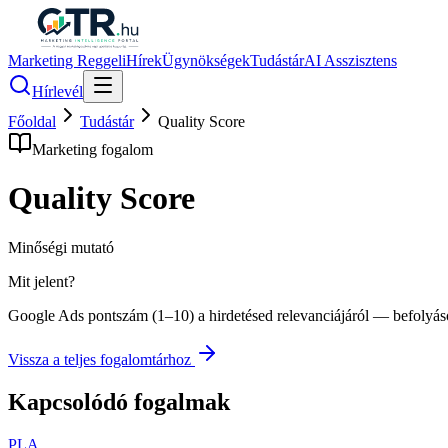
Marketing Reggeli
Hírek
Ügynökségek
Tudástár
AI Asszisztens
Hírlevél
Főoldal
Tudástár
Quality Score
Marketing fogalom
Quality Score
Minőségi mutató
Mit jelent?
Google Ads pontszám (1–10) a hirdetésed relevanciájáról — befolyás
Vissza a teljes fogalomtárhoz
Kapcsolódó fogalmak
PLA