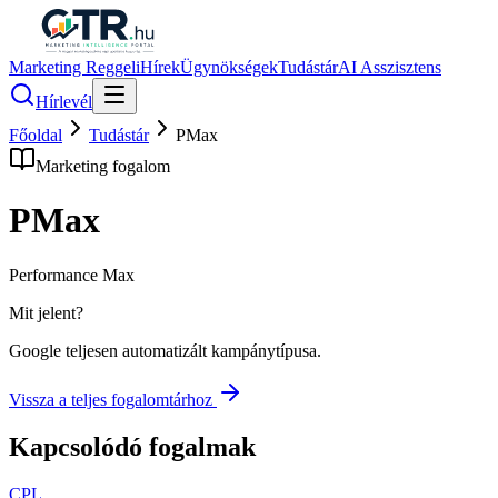
Marketing Reggeli
Hírek
Ügynökségek
Tudástár
AI Asszisztens
Hírlevél
Főoldal
Tudástár
PMax
Marketing fogalom
PMax
Performance Max
Mit jelent?
Google teljesen automatizált kampánytípusa.
Vissza a teljes fogalomtárhoz
Kapcsolódó fogalmak
CPL