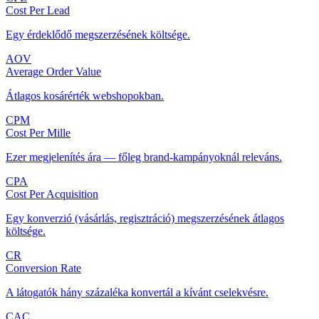
Cost Per Lead
Egy érdeklődő megszerzésének költsége.
AOV
Average Order Value
Átlagos kosárérték webshopokban.
CPM
Cost Per Mille
Ezer megjelenítés ára — főleg brand-kampányoknál releváns.
CPA
Cost Per Acquisition
Egy konverzió (vásárlás, regisztráció) megszerzésének átlagos
költsége.
CR
Conversion Rate
A látogatók hány százaléka konvertál a kívánt cselekvésre.
CAC