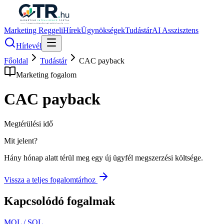
Marketing Reggeli
Hírek
Ügynökségek
Tudástár
AI Asszisztens
Hírlevél
Főoldal
Tudástár
CAC payback
Marketing fogalom
CAC payback
Megtérülési idő
Mit jelent?
Hány hónap alatt térül meg egy új ügyfél megszerzési költsége.
Vissza a teljes fogalomtárhoz
Kapcsolódó fogalmak
MQL / SQL