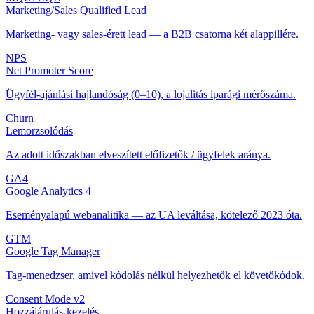
Marketing/Sales Qualified Lead
Marketing- vagy sales-érett lead — a B2B csatorna két alappillére.
NPS
Net Promoter Score
Ügyfél-ajánlási hajlandóság (0–10), a lojalitás iparági mérőszáma.
Churn
Lemorzsolódás
Az adott időszakban elveszített előfizetők / ügyfelek aránya.
GA4
Google Analytics 4
Eseményalapú webanalitika — az UA leváltása, kötelező 2023 óta.
GTM
Google Tag Manager
Tag-menedzser, amivel kódolás nélkül helyezhetők el követőkódok.
Consent Mode v2
Hozzájárulás-kezelés