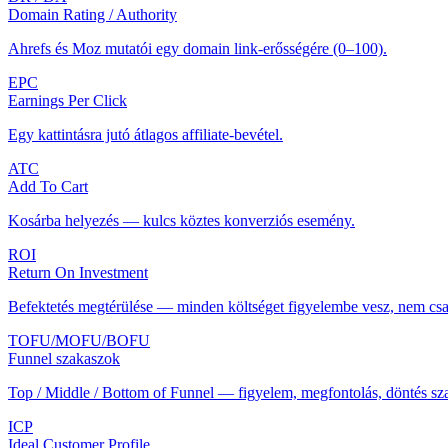
Domain Rating / Authority
Ahrefs és Moz mutatói egy domain link-erősségére (0–100).
EPC
Earnings Per Click
Egy kattintásra jutó átlagos affiliate-bevétel.
ATC
Add To Cart
Kosárba helyezés — kulcs köztes konverziós esemény.
ROI
Return On Investment
Befektetés megtérülése — minden költséget figyelembe vesz, nem csak
TOFU/MOFU/BOFU
Funnel szakaszok
Top / Middle / Bottom of Funnel — figyelem, megfontolás, döntés sz
ICP
Ideal Customer Profile