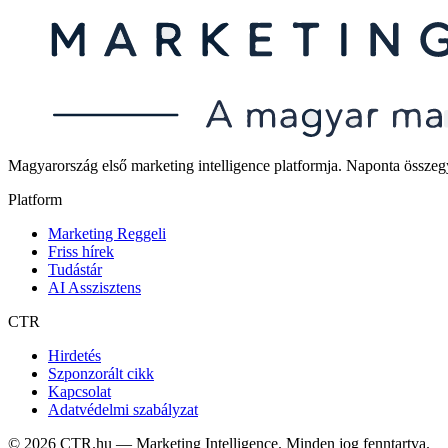
Magyarország első marketing intelligence platformja. Naponta összegyűjt
Platform
Marketing Reggeli
Friss hírek
Tudástár
AI Asszisztens
CTR
Hirdetés
Szponzorált cikk
Kapcsolat
Adatvédelmi szabályzat
©
2026
CTR.hu — Marketing Intelligence. Minden jog fenntartva.