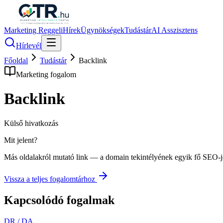
Marketing Reggeli
Hírek
Ügynökségek
Tudástár
AI Asszisztens
Hírlevél
Főoldal
Tudástár
Backlink
Marketing fogalom
Backlink
Külső hivatkozás
Mit jelent?
Más oldalakról mutató link — a domain tekintélyének egyik fő SEO-j
Vissza a teljes fogalomtárhoz
Kapcsolódó fogalmak
DR / DA