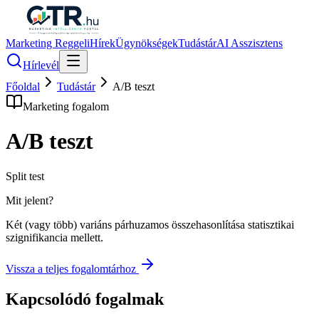
Marketing Reggeli
Hírek
Ügynökségek
Tudástár
AI Asszisztens
Hírlevél
Főoldal
Tudástár
A/B teszt
Marketing fogalom
A/B teszt
Split test
Mit jelent?
Két (vagy több) variáns párhuzamos összehasonlítása statisztikai
szignifikancia mellett.
Vissza a teljes fogalomtárhoz
Kapcsolódó fogalmak