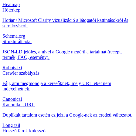
Heatmap
Hőtérkép
Hotjar / Microsoft Clarity vizualizáció a látogatói kattintásokról és
scrollozásról.
Schema.org
Strukturált adat
JSON-LD jelölés, amivel a Google megérti a tartalmat (recept,
termék, FAQ, esemény).
Robots.txt
Crawler szabályzás
Fájl, ami megmondja a keresőknek, mely URL-eket nem
indexelhetnek.
Canonical
Kanonikus URL
Duplikált tartalom esetén ez jelzi a Google-nek az eredeti változatot.
Long-tail
Hosszú farok kulcsszó