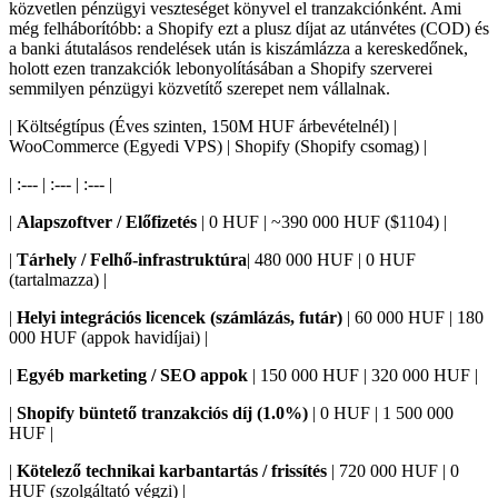
közvetlen pénzügyi veszteséget könyvel el tranzakciónként. Ami
még felháborítóbb: a Shopify ezt a plusz díjat az utánvétes (COD) és
a banki átutalásos rendelések után is kiszámlázza a kereskedőnek,
holott ezen tranzakciók lebonyolításában a Shopify szerverei
semmilyen pénzügyi közvetítő szerepet nem vállalnak.
| Költségtípus (Éves szinten, 150M HUF árbevételnél) |
WooCommerce (Egyedi VPS) | Shopify (Shopify csomag) |
| :--- | :--- | :--- |
|
Alapszoftver / Előfizetés
| 0 HUF | ~390 000 HUF ($1104) |
|
Tárhely / Felhő-infrastruktúra
| 480 000 HUF | 0 HUF
(tartalmazza) |
|
Helyi integrációs licencek (számlázás, futár)
| 60 000 HUF | 180
000 HUF (appok havidíjai) |
|
Egyéb marketing / SEO appok
| 150 000 HUF | 320 000 HUF |
|
Shopify büntető tranzakciós díj (1.0%)
| 0 HUF | 1 500 000
HUF |
|
Kötelező technikai karbantartás / frissítés
| 720 000 HUF | 0
HUF (szolgáltató végzi) |