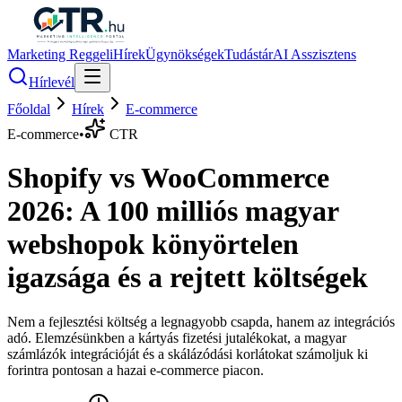
Marketing Reggeli
Hírek
Ügynökségek
Tudástár
AI Asszisztens
Hírlevél
Főoldal
Hírek
E-commerce
E-commerce
•
CTR
Shopify vs WooCommerce
2026: A 100 milliós magyar
webshopok könyörtelen
igazsága és a rejtett költségek
Nem a fejlesztési költség a legnagyobb csapda, hanem az integrációs
adó. Elemzésünkben a kártyás fizetési jutalékokat, a magyar
számlázók integrációját és a skálázódási korlátokat számoljuk ki
forintra pontosan a hazai e-commerce piacon.