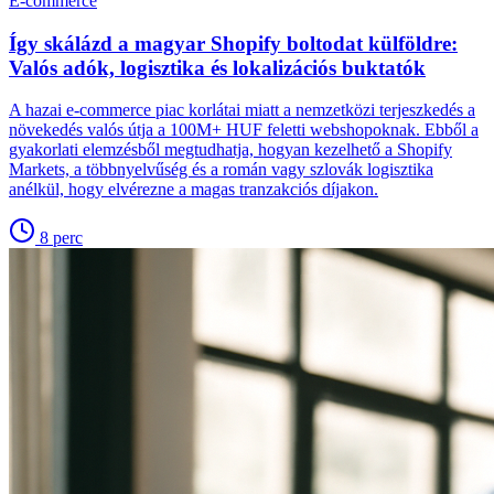
E-commerce
Így skálázd a magyar Shopify boltodat külföldre:
Valós adók, logisztika és lokalizációs buktatók
A hazai e-commerce piac korlátai miatt a nemzetközi terjeszkedés a
növekedés valós útja a 100M+ HUF feletti webshopoknak. Ebből a
gyakorlati elemzésből megtudhatja, hogyan kezelhető a Shopify
Markets, a többnyelvűség és a román vagy szlovák logisztika
anélkül, hogy elvérezne a magas tranzakciós díjakon.
8
perc