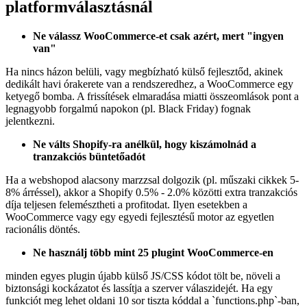
platformválasztásnál
Ne válassz WooCommerce-et csak azért, mert "ingyen
van"
Ha nincs házon belüli, vagy megbízható külső fejlesztőd, akinek
dedikált havi órakerete van a rendszeredhez, a WooCommerce egy
ketyegő bomba. A frissítések elmaradása miatti összeomlások pont a
legnagyobb forgalmú napokon (pl. Black Friday) fognak
jelentkezni.
Ne válts Shopify-ra anélkül, hogy kiszámolnád a
tranzakciós büntetőadót
Ha a webshopod alacsony marzzsal dolgozik (pl. műszaki cikkek 5-
8% árréssel), akkor a Shopify 0.5% - 2.0% közötti extra tranzakciós
díja teljesen felemésztheti a profitodat. Ilyen esetekben a
WooCommerce vagy egy egyedi fejlesztésű motor az egyetlen
racionális döntés.
Ne használj több mint 25 plugint WooCommerce-en
minden egyes plugin újabb külső JS/CSS kódot tölt be, növeli a
biztonsági kockázatot és lassítja a szerver válaszidejét. Ha egy
funkciót meg lehet oldani 10 sor tiszta kóddal a `functions.php`-ban,