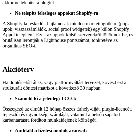
akkor ne telepíts rá plugint.
Ne telepíts felesleges appokat Shopify-ra
A Shopify kereskedők hajlamosak minden marketingötletre (pop-
upok, visszaszámlálók, social proof widgetek) egy külön Shopify
Appot telepíteni. Ezek az appok külső szerverekről töltődnek be, és
brutálisan lerontják a Lighthouse pontszámot, tönkretéve az
organikus SEO-t.
---
Akcióterv
Ha döntés előtt állsz, vagy platformváltást tervezel, kövesd ezt a
strukturált döntési mátrixot a következő 30 napban:
Számold ki a jelenlegi TCO-t:
Összegezd az elmúlt 12 hónap összes tárhely-díját, plugin-licencét,
fejlesztői és ügynökségi számláját, valamint a belső csapatod
karbantartásra fordított munkaidejének költségét.
Auditáld a fizetési módok arányát: