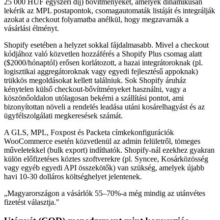
25 000 HUF egyszeri díj) bővítményeket, amelyek dinamikusan
lekérik az MPL postapontok, csomagautomaták listáját és integrálják
azokat a checkout folyamatba anélkül, hogy megzavarnák a
vásárlási élményt.
Shopify esetében a helyzet sokkal fájdalmasabb. Mivel a checkout
kódjához való közvetlen hozzáférés a Shopify Plus csomag alatt
($2000/hónaptól) erősen korlátozott, a hazai integrátoroknak (pl.
logisztikai aggregátoroknak vagy egyedi fejlesztésű appoknak)
trükkös megoldásokat kellett találniuk. Sok Shopify áruház
kénytelen külső checkout-bővítményeket használni, vagy a
köszönőoldalon utólagosan bekérni a szállítási pontot, ami
bizonyítottan növeli a rendelés leadása utáni kosárelhagyást és az
ügyfélszolgálati megkeresések számát.
A GLS, MPL, Foxpost és Packeta címkekonfigurációk
WooCommerce esetén közvetlenül az admin felületről, tömeges
műveletekkel (bulk export) indíthatók. Shopify-nál ezekhez gyakran
külön előfizetéses köztes szoftverekre (pl. Syncee, Kosárközösség
vagy egyéb egyedi API összekötők) van szükség, amelyek újabb
havi 10-30 dolláros költséghelyet jelentenek.
„
Magyarországon a vásárlók 55–70%-a még mindig az utánvétes
fizetést választja.
"