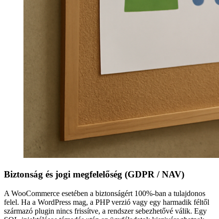
Biztonság és jogi megfelelőség (GDPR / NAV)
A WooCommerce esetében a biztonságért 100%-ban a tulajdonos
felel. Ha a WordPress mag, a PHP verzió vagy egy harmadik féltől
származó plugin nincs frissítve, a rendszer sebezhetővé válik. Egy