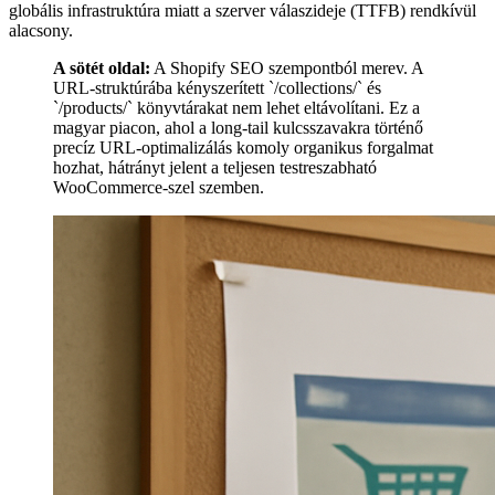
globális infrastruktúra miatt a szerver válaszideje (TTFB) rendkívül
alacsony.
A sötét oldal:
A Shopify SEO szempontból merev. A
URL-struktúrába kényszerített `/collections/` és
`/products/` könyvtárakat nem lehet eltávolítani. Ez a
magyar piacon, ahol a long-tail kulcsszavakra történő
precíz URL-optimalizálás komoly organikus forgalmat
hozhat, hátrányt jelent a teljesen testreszabható
WooCommerce-szel szemben.