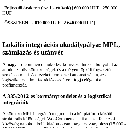
|
Fejlesztői órakeret (eseti javítások)
| 600 000 HUF | 250 000
HUF |
|
ÖSSZESEN
|
2 010 000 HUF
|
2 640 000 HUF
|
---
Lokális integrációs akadálypálya: MPL,
számlázás és utánvét
A magyar e-commerce működési környezet híresen bonyolult az
adminisztratív kötelezettségek és a mélyen rögzült fogyasztói
szokások miatt. Aki ezeket nem kezeli automatizáltan, az a
logisztikai és adminisztrációs osztályon fogja elégetni a
profitmarzsát.
A 335/2012-es kormányrendelet és a logisztikai
integrációk
A kötelező MPL integráció megmutatta a két platform közötti
strukturális különbséget. WooCommerce alatt a hazai fejlesztői
közösség napokon belül kiadott olyan ingyenes vagy olcsó (15 000 -