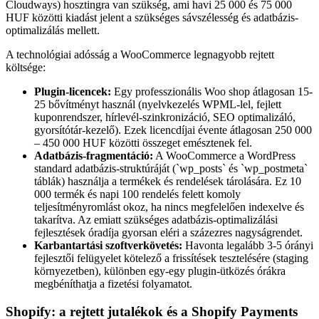
Cloudways) hosztingra van szükség, ami havi 25 000 és 75 000
HUF közötti kiadást jelent a szükséges sávszélesség és adatbázis-
optimalizálás mellett.
A technológiai adósság a WooCommerce legnagyobb rejtett
költsége:
Plugin-licencek:
Egy professzionális Woo shop átlagosan 15-
25 bővítményt használ (nyelvkezelés WPML-lel, fejlett
kuponrendszer, hírlevél-szinkronizáció, SEO optimalizáló,
gyorsítótár-kezelő). Ezek licencdíjai évente átlagosan 250 000
– 450 000 HUF közötti összeget emésztenek fel.
Adatbázis-fragmentáció:
A WooCommerce a WordPress
standard adatbázis-struktúráját (`wp_posts` és `wp_postmeta`
táblák) használja a termékek és rendelések tárolására. Ez 10
000 termék és napi 100 rendelés felett komoly
teljesítményromlást okoz, ha nincs megfelelően indexelve és
takarítva. Az emiatt szükséges adatbázis-optimalizálási
fejlesztések óradíja gyorsan eléri a százezres nagyságrendet.
Karbantartási szoftverkövetés:
Havonta legalább 3-5 órányi
fejlesztői felügyelet kötelező a frissítések tesztelésére (staging
környezetben), különben egy-egy plugin-ütközés órákra
megbéníthatja a fizetési folyamatot.
Shopify: a rejtett jutalékok és a Shopify Payments