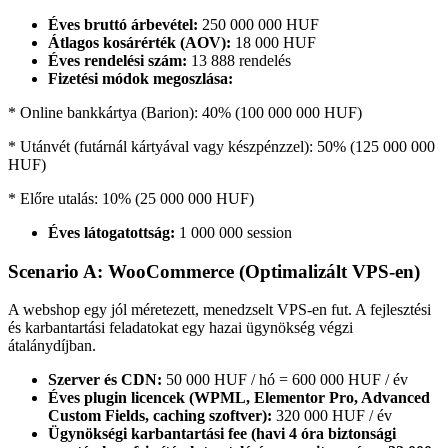
Éves bruttó árbevétel:
250 000 000 HUF
Átlagos kosárérték (AOV):
18 000 HUF
Éves rendelési szám:
13 888 rendelés
Fizetési módok megoszlása:
* Online bankkártya (Barion): 40% (100 000 000 HUF)
* Utánvét (futárnál kártyával vagy készpénzzel): 50% (125 000 000
HUF)
* Előre utalás: 10% (25 000 000 HUF)
Éves látogatottság:
1 000 000 session
Scenario A: WooCommerce (Optimalizált VPS-en)
A webshop egy jól méretezett, menedzselt VPS-en fut. A fejlesztési
és karbantartási feladatokat egy hazai ügynökség végzi
átalánydíjban.
Szerver és CDN:
50 000 HUF / hó = 600 000 HUF / év
Éves plugin licencek (WPML, Elementor Pro, Advanced
Custom Fields, caching szoftver):
320 000 HUF / év
Ügynökségi karbantartási fee (havi 4 óra biztonsági