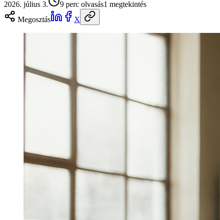
2026. július 3.
9
perc olvasás
1
megtekintés
Megosztás
X