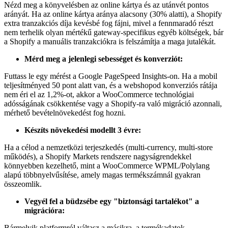
Nézd meg a könyvelésben az online kártya és az utánvét pontos
arányát. Ha az online kártya aránya alacsony (30% alatti), a Shopify
extra tranzakciós díja kevésbé fog fájni, mivel a fennmaradó részt
nem terhelik olyan mértékű gateway-specifikus egyéb költségek, bár
a Shopify a manuális tranzakciókra is felszámítja a maga jutalékát.
Mérd meg a jelenlegi sebességet és konverziót:
Futtass le egy mérést a Google PageSpeed Insights-on. Ha a mobil
teljesítményed 50 pont alatt van, és a webshopod konverziós rátája
nem éri el az 1,2%-ot, akkor a WooCommerce technológiai
adósságának csökkentése vagy a Shopify-ra való migráció azonnali,
mérhető bevételnövekedést fog hozni.
Készíts növekedési modellt 3 évre:
Ha a célod a nemzetközi terjeszkedés (multi-currency, multi-store
működés), a Shopify Markets rendszere nagyságrendekkel
könnyebben kezelhető, mint a WooCommerce WPML/Polylang
alapú többnyelvűsítése, amely magas termékszámnál gyakran
összeomlik.
Vegyél fel a büdzsébe egy "biztonsági tartalékot" a
migrációra:
Bármelyik platformról váltasz a másikra, a termékadatok,