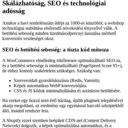
Skálázhatóság, SEO és technológiai
adósság
Amikor a havi rendelésszám átlépi az 1000-es küszöböt, a webshop
technológiai stabilitása elsőrendű növekedési tényezővé válik. A
betöltési sebesség minden tizedmásodpercnyi lassulása mérhető
konverziós veszteséget okoz.
SEO és betöltési sebesség: a tiszta kód mítosza
A WooCommerce elméletileg tökéletesen optimalizálható SEO-ra,
és a betöltési sebessége is minimalizálható (PageSpeed Score 95+),
de ehhez komoly szakértelem szükséges. Szükség van:
Szerveroldali gyorsítótárazásra (Redis, Varnish).
Képek automatikus WebP konverziójára.
CSS és JS kódok minimalizálására és aszinkron betöltésére.
Ha ezeket egy hozzá nem értő házilag, újabb pluginek telepítésével
akarja megoldani, az eredmény egy egymással harcoló szkriptekből
álló, instabil rendszer lesz.
A Shopify ezzel szemben beépített CDN-nel (Content Delivery
Network) dolgozik, a képek optimalizálása automatikus, és a