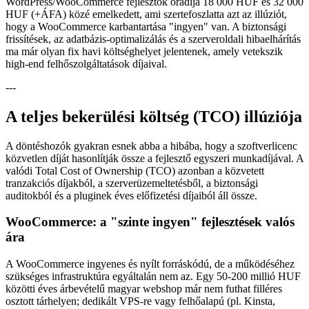
WordPress/WooCommerce fejlesztők óradíja 18 000 HUF és 32 000
HUF (+ÁFA) közé emelkedett, ami szertefoszlatta azt az illúziót,
hogy a WooCommerce karbantartása "ingyen" van. A biztonsági
frissítések, az adatbázis-optimalizálás és a szerveroldali hibaelhárítás
ma már olyan fix havi költséghelyet jelentenek, amely vetekszik
high-end felhőszolgáltatások díjaival.
---
A teljes bekerülési költség (TCO) illúziója
A döntéshozók gyakran esnek abba a hibába, hogy a szoftverlicenc
közvetlen díját hasonlítják össze a fejlesztő egyszeri munkadíjával. A
valódi Total Cost of Ownership (TCO) azonban a közvetett
tranzakciós díjakból, a szerverüzemeltetésből, a biztonsági
auditokból és a pluginek éves előfizetési díjaiból áll össze.
WooCommerce: a "szinte ingyen" fejlesztések valós
ára
A WooCommerce ingyenes és nyílt forráskódú, de a működéséhez
szükséges infrastruktúra egyáltalán nem az. Egy 50-200 millió HUF
közötti éves árbevételű magyar webshop már nem futhat filléres
osztott tárhelyen; dedikált VPS-re vagy felhőalapú (pl. Kinsta,