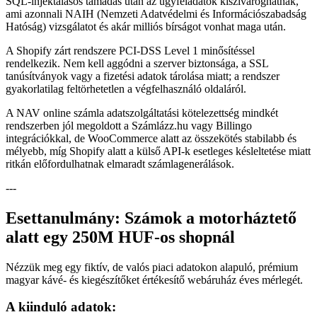
SQL-injektálásos támadás után az ügyféladatok kiszivároghatnak,
ami azonnali NAIH (Nemzeti Adatvédelmi és Információszabadság
Hatóság) vizsgálatot és akár milliós bírságot vonhat maga után.
A Shopify zárt rendszere PCI-DSS Level 1 minősítéssel
rendelkezik. Nem kell aggódni a szerver biztonsága, a SSL
tanúsítványok vagy a fizetési adatok tárolása miatt; a rendszer
gyakorlatilag feltörhetetlen a végfelhasználó oldaláról.
A NAV online számla adatszolgáltatási kötelezettség mindkét
rendszerben jól megoldott a Számlázz.hu vagy Billingo
integrációkkal, de WooCommerce alatt az összekötés stabilabb és
mélyebb, míg Shopify alatt a külső API-k esetleges késleltetése miatt
ritkán előfordulhatnak elmaradt számlagenerálások.
---
Esettanulmány: Számok a motorháztető
alatt egy 250M HUF-os shopnál
Nézzük meg egy fiktív, de valós piaci adatokon alapuló, prémium
magyar kávé- és kiegészítőket értékesítő webáruház éves mérlegét.
A kiinduló adatok: