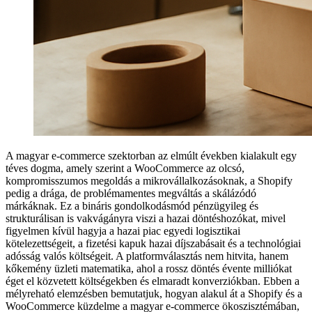
A magyar e-commerce szektorban az elmúlt években kialakult egy
téves dogma, amely szerint a WooCommerce az olcsó,
kompromisszumos megoldás a mikrovállalkozásoknak, a Shopify
pedig a drága, de problémamentes megváltás a skálázódó
márkáknak. Ez a bináris gondolkodásmód pénzügyileg és
strukturálisan is vakvágányra viszi a hazai döntéshozókat, mivel
figyelmen kívül hagyja a hazai piac egyedi logisztikai
kötelezettségeit, a fizetési kapuk hazai díjszabásait és a technológiai
adósság valós költségeit. A platformválasztás nem hitvita, hanem
kőkemény üzleti matematika, ahol a rossz döntés évente milliókat
éget el közvetett költségekben és elmaradt konverziókban. Ebben a
mélyreható elemzésben bemutatjuk, hogyan alakul át a Shopify és a
WooCommerce küzdelme a magyar e-commerce ökoszisztémában,