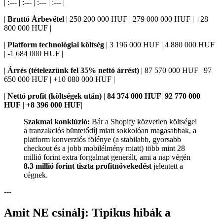
| :--- | :--- | :--- | :--- |
|
Bruttó Árbevétel
| 250 200 000 HUF | 279 000 000 HUF | +28
800 000 HUF |
|
Platform technológiai költség
| 3 196 000 HUF | 4 880 000 HUF
| -1 684 000 HUF |
|
Árrés (tételezzünk fel 35% nettó árrést)
| 87 570 000 HUF | 97
650 000 HUF | +10 080 000 HUF |
|
Nettó profit (költségek után)
|
84 374 000 HUF
|
92 770 000
HUF
|
+8 396 000 HUF
|
Szakmai konklúzió:
Bár a Shopify közvetlen költségei
a tranzakciós büntetődíj miatt sokkolóan magasabbak, a
platform konverziós fölénye (a stabilabb, gyorsabb
checkout és a jobb mobilélmény miatt) több mint 28
millió forint extra forgalmat generált, ami a nap végén
8.3 millió forint tiszta profitnövekedést
jelentett a
cégnek.
---
Amit NE csinálj: Tipikus hibák a