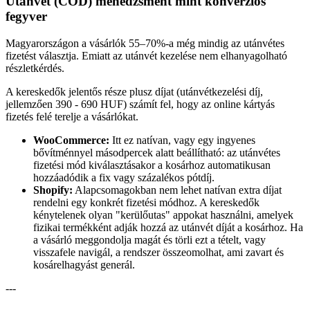
Utánvét (COD) menedzsment mint konverziós
fegyver
Magyarországon a vásárlók 55–70%-a még mindig az utánvétes
fizetést választja. Emiatt az utánvét kezelése nem elhanyagolható
részletkérdés.
A kereskedők jelentős része plusz díjat (utánvétkezelési díj,
jellemzően 390 - 690 HUF) számít fel, hogy az online kártyás
fizetés felé terelje a vásárlókat.
WooCommerce:
Itt ez natívan, vagy egy ingyenes
bővítménnyel másodpercek alatt beállítható: az utánvétes
fizetési mód kiválasztásakor a kosárhoz automatikusan
hozzáadódik a fix vagy százalékos pótdíj.
Shopify:
Alapcsomagokban nem lehet natívan extra díjat
rendelni egy konkrét fizetési módhoz. A kereskedők
kénytelenek olyan "kerülőutas" appokat használni, amelyek
fizikai termékként adják hozzá az utánvét díját a kosárhoz. Ha
a vásárló meggondolja magát és törli ezt a tételt, vagy
visszafele navigál, a rendszer összeomolhat, ami zavart és
kosárelhagyást generál.
---