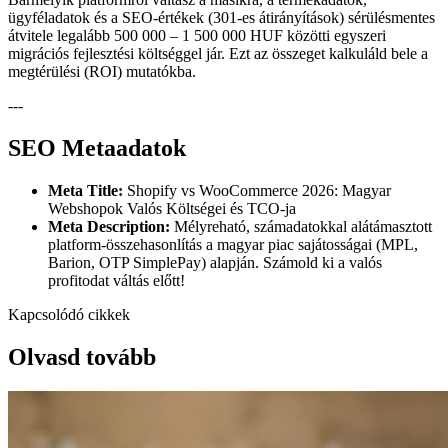
ügyféladatok és a SEO-értékek (301-es átirányítások) sérülésmentes
átvitele legalább 500 000 – 1 500 000 HUF közötti egyszeri
migrációs fejlesztési költséggel jár. Ezt az összeget kalkuláld bele a
megtérülési (ROI) mutatókba.
---
SEO Metaadatok
Meta Title:
Shopify vs WooCommerce 2026: Magyar
Webshopok Valós Költségei és TCO-ja
Meta Description:
Mélyreható, számadatokkal alátámasztott
platform-összehasonlítás a magyar piac sajátosságai (MPL,
Barion, OTP SimplePay) alapján. Számold ki a valós
profitodat váltás előtt!
Kapcsolódó cikkek
Olvasd tovább