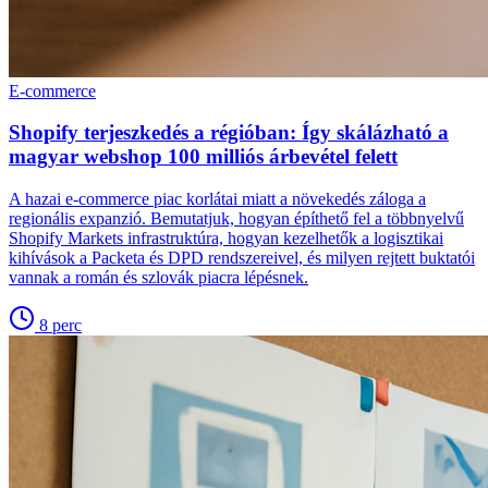
E-commerce
Shopify terjeszkedés a régióban: Így skálázható a
magyar webshop 100 milliós árbevétel felett
A hazai e-commerce piac korlátai miatt a növekedés záloga a
regionális expanzió. Bemutatjuk, hogyan építhető fel a többnyelvű
Shopify Markets infrastruktúra, hogyan kezelhetők a logisztikai
kihívások a Packeta és DPD rendszereivel, és milyen rejtett buktatói
vannak a román és szlovák piacra lépésnek.
8
perc