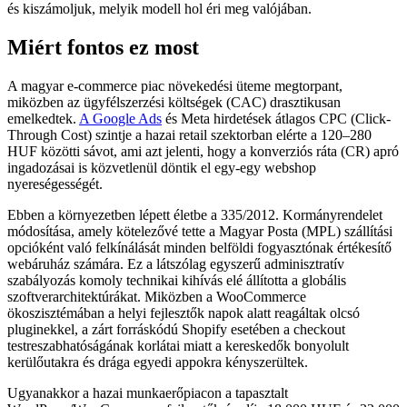
és kiszámoljuk, melyik modell hol éri meg valójában.
Miért fontos ez most
A magyar e-commerce piac növekedési üteme megtorpant,
miközben az ügyfélszerzési költségek (CAC) drasztikusan
emelkedtek.
A Google Ads
és Meta hirdetések átlagos CPC (Click-
Through Cost) szintje a hazai retail szektorban elérte a 120–280
HUF közötti sávot, ami azt jelenti, hogy a konverziós ráta (CR) apró
ingadozásai is közvetlenül döntik el egy-egy webshop
nyereségességét.
Ebben a környezetben lépett életbe a 335/2012. Kormányrendelet
módosítása, amely kötelezővé tette a Magyar Posta (MPL) szállítási
opcióként való felkínálását minden belföldi fogyasztónak értékesítő
webáruház számára. Ez a látszólag egyszerű adminisztratív
szabályozás komoly technikai kihívás elé állította a globális
szoftverarchitektúrákat. Miközben a WooCommerce
ökoszisztémában a helyi fejlesztők napok alatt reagáltak olcsó
pluginekkel, a zárt forráskódú Shopify esetében a checkout
testreszabhatóságának korlátai miatt a kereskedők bonyolult
kerülőutakra és drága egyedi appokra kényszerültek.
Ugyanakkor a hazai munkaerőpiacon a tapasztalt