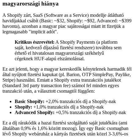
magyarországi hiánya
A Shopify zárt, SaaS (Software as a Service) modellje átlátható
havidíjakkal csábít (Basic: ~$32, Shopify: ~$92, Advanced: ~$399
havonta), azonban a magyar piac sajátosságai miatt itt fizetjük a
legmagasabb "implicit adót".
Kritikus észrevétel:
A Shopify Payments (a platform
saját, kedvező díjazású fizetési rendszere) továbbra sem
érhető el hivatalosan magyarországi székhelyű
cégeknek HUF-alapú elszámolással.
Ez azt jelenti, hogy a magyar kereskedők kénytelenek harmadik fél
által nyújtott fizetési kapukat (pl. Barion, OTP SimplePay, Paylike,
Stripe) használni. Emiatt a Shopify extra tranzakciós jutalékot
(Standard 3rd party transaction fee) számol fel minden egyes
tranzakció után, a választott csomagtól függően:
Basic Shopify:
+2,0% tranzakciós díj a Shopify-nak
Shopify:
+1,0% tranzakciós díj a Shopify-nak
Advanced Shopify:
+0,5% tranzakciós díj a Shopify-nak
Ez a díj rárakódik a hazai fizetési szolgáltató saját jutalékára (ami
általában 0,9% és 1,6% között mozog). Így egy Basic csomagban
lévő Shopify webáruház a kártyás fizetések után közel 3-3,6%-os