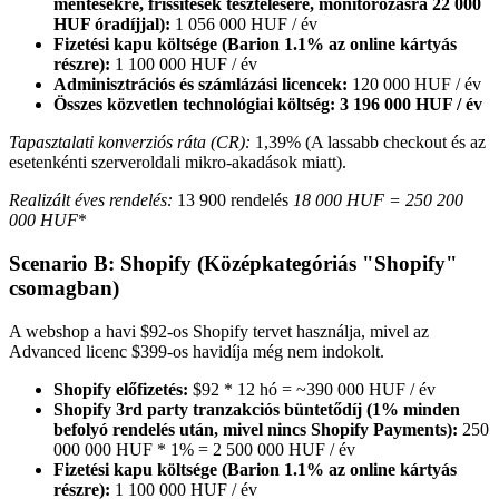
mentésekre, frissítések tesztelésére, monitorozásra 22 000
HUF óradíjjal):
1 056 000 HUF / év
Fizetési kapu költsége (Barion 1.1% az online kártyás
részre):
1 100 000 HUF / év
Adminisztrációs és számlázási licencek:
120 000 HUF / év
Összes közvetlen technológiai költség:
3 196 000 HUF / év
Tapasztalati konverziós ráta (CR):
1,39% (A lassabb checkout és az
esetenkénti szerveroldali mikro-akadások miatt).
Realizált éves rendelés:
13 900 rendelés
18 000 HUF =
250 200
000 HUF
*
Scenario B: Shopify (Középkategóriás "Shopify"
csomagban)
A webshop a havi $92-os Shopify tervet használja, mivel az
Advanced licenc $399-os havidíja még nem indokolt.
Shopify előfizetés:
$92 * 12 hó = ~390 000 HUF / év
Shopify 3rd party tranzakciós büntetődíj (1% minden
befolyó rendelés után, mivel nincs Shopify Payments):
250
000 000 HUF * 1% = 2 500 000 HUF / év
Fizetési kapu költsége (Barion 1.1% az online kártyás
részre):
1 100 000 HUF / év