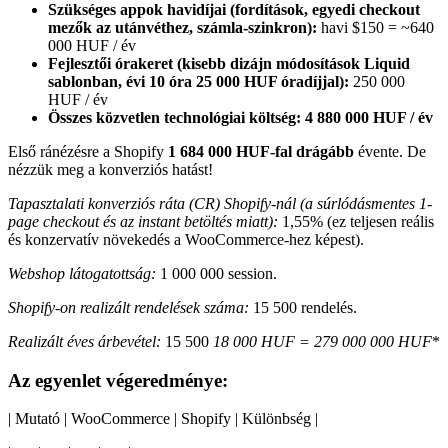
Szükséges appok havidíjai (fordítások, egyedi checkout
mezők az utánvéthez, számla-szinkron):
havi $150 = ~640
000 HUF / év
Fejlesztői órakeret (kisebb dizájn módosítások Liquid
sablonban, évi 10 óra 25 000 HUF óradíjjal):
250 000
HUF / év
Összes közvetlen technológiai költség:
4 880 000 HUF / év
Első ránézésre a Shopify
1 684 000 HUF-fal drágább
évente. De
nézzük meg a konverziós hatást!
Tapasztalati konverziós ráta (CR) Shopify-nál (a súrlódásmentes 1-
page checkout és az instant betöltés miatt):
1,55% (ez teljesen reális
és konzervatív növekedés a WooCommerce-hez képest).
Webshop látogatottság:
1 000 000 session.
Shopify-on realizált rendelések száma:
15 500 rendelés.
Realizált éves árbevétel:
15 500
18 000 HUF =
279 000 000 HUF
*
Az egyenlet végeredménye:
| Mutató | WooCommerce | Shopify | Különbség |