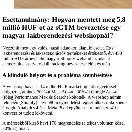
Esettanulmány: Hogyan mentett meg 5,8
millió HUF-ot az sGTM bevezetése egy
magyar lakberendezési webshopnál?
Nézzünk meg egy valós, hazai adatokon alapuló esetet. Egy
lakberendezési és lakásdekorációs termékeket értékesítő, évi 450
millió HUF árbevételű magyar Shopify webáruház adatait
elemeztük a szerveroldali tracking bevezetése előtt és után.
A kiinduló helyzet és a probléma szembesítése
A webshop havi 12-14 millió HUF marketing költségvetéssel
dolgozott, aminek 70%-át Meta Ads-re, 30%-át Google Ads-re
(főleg Performance Max és Search) költötték. A webshop admin
felületén (Shopify) havi 580 megrendelést regisztráltak, miközben a
Google Analytics 4 és a Meta Pixel együttesen mindössze 410
konverziót tudott lekövetni.
A mérésekből kieső havi 170 megrendelés (a teljes volumen közel
30%-a!) miatt: