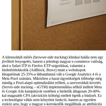
A kliensoldali mérés (browser-side tracking) klinikai halála nem egy
jövőbeli fenyegetés, hanem a jelenlegi magyar e-commerce valóság,
ahol a Safari ITP és Firefox ETP szigorításai, valamint a
hirdetésblokkolók (AdBlock, Brave) miatt a webshopok
látogatóinak 25-35%-a láthatatlanná vált a Google Analytics 4 és a
Meta Pixel számára. Miközben a hazai ügynökségek többsége még
mindig a Pixel-alapú optimalizálást erőlteti, a szerveroldali követés
(Server-side tracking – sGTM) implementálása nélkül indított Meta
és Google Ads kampányok esetében a hirdetők átlagosan 20-40%-
kal magasabb CPA (akvizíciós költség) mellett égetik a büdzsét. Ez
a technológiai váltás nem kényelmi funkció, hanem az egyetlen
eszköz arra, hogy a magyar e-kereskedők megállítsák az attribúciós