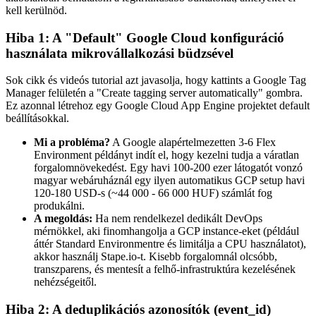
kell kerülnöd.
Hiba 1: A "Default" Google Cloud konfiguráció
használata mikrovállalkozási büdzsével
Sok cikk és videós tutorial azt javasolja, hogy kattints a Google Tag
Manager felületén a "Create tagging server automatically" gombra.
Ez azonnal létrehoz egy Google Cloud App Engine projektet default
beállításokkal.
Mi a probléma?
A Google alapértelmezetten 3-6 Flex
Environment példányt indít el, hogy kezelni tudja a váratlan
forgalomnövekedést. Egy havi 100-200 ezer látogatót vonzó
magyar webáruháznál egy ilyen automatikus GCP setup havi
120-180 USD-s (~44 000 - 66 000 HUF) számlát fog
produkálni.
A megoldás:
Ha nem rendelkezel dedikált DevOps
mérnökkel, aki finomhangolja a GCP instance-eket (például
áttér Standard Environmentre és limitálja a CPU használatot),
akkor használj Stape.io-t. Kisebb forgalomnál olcsóbb,
transzparens, és mentesít a felhő-infrastruktúra kezelésének
nehézségeitől.
Hiba 2: A deduplikációs azonosítók (event_id)