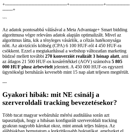
+------------------------------------------+-----------------------+----------------
-------+
```
Az adatok pontosabbá válásával a Meta Advantage+ Smart bidding
algoritmusa végre releváns adatok alapján optimalizált. Mivel az
algoritmus látta, kik a tényleges vásárlók, a célzás hatékonysága
nőtt. Az akvizíciós költség (CPA) 6 100 HUF-ról 4 450 HUF-ra
csökkent. Ezzel a megtakarítással a webshop változatlan marketing
büdzsé mellett további
270 konverziót realizált 3 hónap alatt
, ami
az átlagos 21 500 HUF-os kosárértékkel (AOV) számolva
5 805
000 HUF plusz árbevételt
jelentett. A 450 000 HUF-os egyszeri
ügynökségi beruházás kevesebb mint 15 nap alatt teljesen megtérült.
---
Gyakori hibák: mit NE csinálj a
szerveroldali tracking bevezetésekor?
Több tucat magyar webáruház mérési auditálása során azt
tapasztaljuk, hogy a hibásan konfigurált szerveroldali tracking
gyakran nagyobb károkat okoz, mint annak teljes hiánya. Az
alábbiakban bemutatom a legkritikusabb buktatókat, amelyeket el