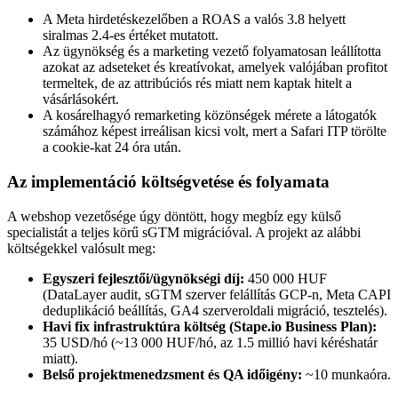
A Meta hirdetéskezelőben a ROAS a valós 3.8 helyett
siralmas 2.4-es értéket mutatott.
Az ügynökség és a marketing vezető folyamatosan leállította
azokat az adseteket és kreatívokat, amelyek valójában profitot
termeltek, de az attribúciós rés miatt nem kaptak hitelt a
vásárlásokért.
A kosárelhagyó remarketing közönségek mérete a látogatók
számához képest irreálisan kicsi volt, mert a Safari ITP törölte
a cookie-kat 24 óra után.
Az implementáció költségvetése és folyamata
A webshop vezetősége úgy döntött, hogy megbíz egy külső
specialistát a teljes körű sGTM migrációval. A projekt az alábbi
költségekkel valósult meg:
Egyszeri fejlesztői/ügynökségi díj:
450 000 HUF
(DataLayer audit, sGTM szerver felállítás GCP-n, Meta CAPI
deduplikáció beállítás, GA4 szerveroldali migráció, tesztelés).
Havi fix infrastruktúra költség (Stape.io Business Plan):
35 USD/hó (~13 000 HUF/hó, az 1.5 millió havi kéréshatár
miatt).
Belső projektmenedzsment és QA időigény:
~10 munkaóra.