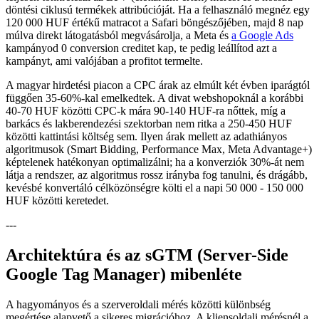
döntési ciklusú termékek attribúcióját. Ha a felhasználó megnéz egy
120 000 HUF értékű matracot a Safari böngészőjében, majd 8 nap
múlva direkt látogatásból megvásárolja, a Meta és
a Google Ads
kampányod 0 conversion creditet kap, te pedig leállítod azt a
kampányt, ami valójában a profitot termelte.
A magyar hirdetési piacon a CPC árak az elmúlt két évben iparágtól
függően 35-60%-kal emelkedtek. A divat webshopoknál a korábbi
40-70 HUF közötti CPC-k mára 90-140 HUF-ra nőttek, míg a
barkács és lakberendezési szektorban nem ritka a 250-450 HUF
közötti kattintási költség sem. Ilyen árak mellett az adathiányos
algoritmusok (Smart Bidding, Performance Max, Meta Advantage+)
képtelenek hatékonyan optimalizálni; ha a konverziók 30%-át nem
látja a rendszer, az algoritmus rossz irányba fog tanulni, és drágább,
kevésbé konvertáló célközönségre költi el a napi 50 000 - 150 000
HUF közötti keretedet.
---
Architektúra és az sGTM (Server-Side
Google Tag Manager) mibenléte
A hagyományos és a szerveroldali mérés közötti különbség
megértése alapvető a sikeres migrációhoz. A kliensoldali mérésnél a