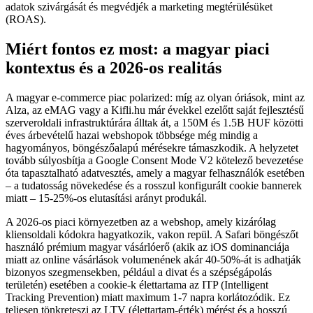
adatok szivárgását és megvédjék a marketing megtérülésüket
(ROAS).
Miért fontos ez most: a magyar piaci
kontextus és a 2026-os realitás
A magyar e-commerce piac polarized: míg az olyan óriások, mint az
Alza, az eMAG vagy a Kifli.hu már évekkel ezelőtt saját fejlesztésű
szerveroldali infrastruktúrára álltak át, a 150M és 1.5B HUF közötti
éves árbevételű hazai webshopok többsége még mindig a
hagyományos, böngészőalapú mérésekre támaszkodik. A helyzetet
tovább súlyosbítja a Google Consent Mode V2 kötelező bevezetése
óta tapasztalható adatvesztés, amely a magyar felhasználók esetében
– a tudatosság növekedése és a rosszul konfigurált cookie bannerek
miatt – 15-25%-os elutasítási arányt produkál.
A 2026-os piaci környezetben az a webshop, amely kizárólag
kliensoldali kódokra hagyatkozik, vakon repül. A Safari böngészőt
használó prémium magyar vásárlóerő (akik az iOS dominanciája
miatt az online vásárlások volumenének akár 40-50%-át is adhatják
bizonyos szegmensekben, például a divat és a szépségápolás
területén) esetében a cookie-k élettartama az ITP (Intelligent
Tracking Prevention) miatt maximum 1-7 napra korlátozódik. Ez
teljesen tönkreteszi az LTV (élettartam-érték) mérést és a hosszú