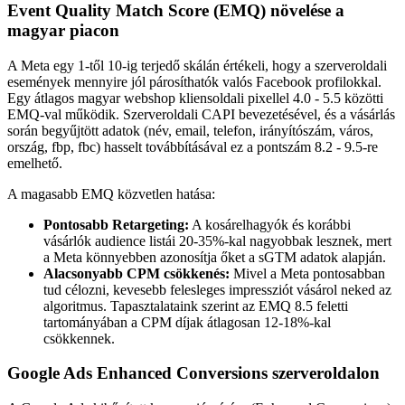
Event Quality Match Score (EMQ) növelése a
magyar piacon
A Meta egy 1-től 10-ig terjedő skálán értékeli, hogy a szerveroldali
események mennyire jól párosíthatók valós Facebook profilokkal.
Egy átlagos magyar webshop kliensoldali pixellel 4.0 - 5.5 közötti
EMQ-val működik. Szerveroldali CAPI bevezetésével, és a vásárlás
során begyűjtött adatok (név, email, telefon, irányítószám, város,
ország, fbp, fbc) hasselt továbbításával ez a pontszám 8.2 - 9.5-re
emelhető.
A magasabb EMQ közvetlen hatása:
Pontosabb Retargeting:
A kosárelhagyók és korábbi
vásárlók audience listái 20-35%-kal nagyobbak lesznek, mert
a Meta könnyebben azonosítja őket a sGTM adatok alapján.
Alacsonyabb CPM csökkenés:
Mivel a Meta pontosabban
tud célozni, kevesebb felesleges impressziót vásárol neked az
algoritmus. Tapasztalataink szerint az EMQ 8.5 feletti
tartományában a CPM díjak átlagosan 12-18%-kal
csökkennek.
Google Ads Enhanced Conversions szerveroldalon