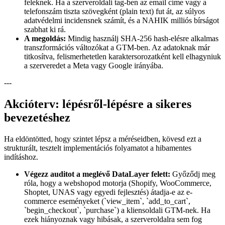
feleknek. Ha a szerveroldali tag-ben az email címe vagy a
telefonszám tiszta szövegként (plain text) fut át, az súlyos
adatvédelmi incidensnek számít, és a NAHIK milliós bírságot
szabhat ki rá.
A megoldás:
Mindig használj SHA-256 hash-elésre alkalmas
transzformációs változókat a GTM-ben. Az adatoknak már
titkosítva, felismerhetetlen karaktersorozatként kell elhagyniuk
a szerveredet a Meta vagy Google irányába.
---
Akcióterv: lépésről-lépésre a sikeres
bevezetéshez
Ha eldöntötted, hogy szintet lépsz a méréseidben, kövesd ezt a
strukturált, tesztelt implementációs folyamatot a hibamentes
indításhoz.
Végezz auditot a meglévő DataLayer felett:
Győződj meg
róla, hogy a webshopod motorja (Shopify, WooCommerce,
Shoptet, UNAS vagy egyedi fejlesztés) átadja-e az e-
commerce eseményeket (`view_item`, `add_to_cart`,
`begin_checkout`, `purchase`) a kliensoldali GTM-nek. Ha
ezek hiányoznak vagy hibásak, a szerveroldalra sem fog