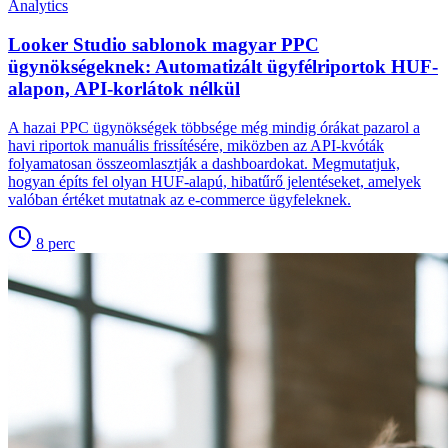
Analytics
Looker Studio sablonok magyar PPC
ügynökségeknek: Automatizált ügyfélriportok HUF-
alapon, API-korlátok nélkül
A hazai PPC ügynökségek többsége még mindig órákat pazarol a
havi riportok manuális frissítésére, miközben az API-kvóták
folyamatosan összeomlasztják a dashboardokat. Megmutatjuk,
hogyan építs fel olyan HUF-alapú, hibatűrő jelentéseket, amelyek
valóban értéket mutatnak az e-commerce ügyfeleknek.
8
perc