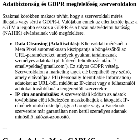
Adatbiztonság és GDPR megfelelőség szerveroldalon
Szakmai körökben makacs tévhit, hogy a szerveroldali mérés
illegális vagy sérti a GDPR-t. Valójában ennek az ellenkezője igaz: a
sGTM a legjobb eszköz a GDPR és a hazai adatvédelmi hatóság
(NAHIK) elvárásainak való megfelelésre.
Data Cleansing (Adattisztítás):
Kliensoldali mérésnél a
Meta Pixel automatikusan kiszippantja a böngészőből az
URL-paramétereket, amelyek gyakran tartalmaznak
személyes adatokat (pl. hírlevél feliratkozás után: `?
email=pelda@gmail.com`). Ez súlyos GDPR vétség.
Szerveroldalon a marketing tagek elé beépíthető egy szűrő,
amely eltávolítja a PII (Personally Identifiable Information)
adatokat az URL-ből, mielőtt az IP-címet vagy a felhasználói
adatokat továbbítaná a tengerentúli szerverekre.
IP-cím anonimizálás:
A szerveroldali kódban az adatok
továbbítása előtt kötelezően maszkolhatjuk a látogatók IP-
címének utolsó oktettjét, így a Google vagy a Facebook
szervereire már garantáltan nem kerül személyes adatnak
minősülő hálózat-azonosító.
---