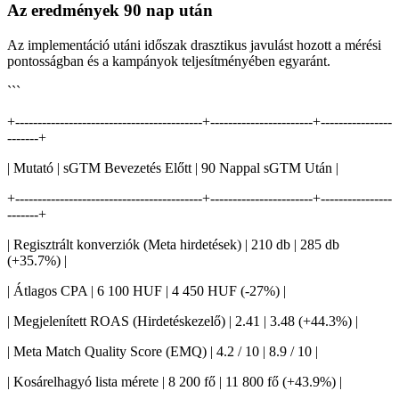
Az eredmények 90 nap után
Az implementáció utáni időszak drasztikus javulást hozott a mérési
pontosságban és a kampányok teljesítményében egyaránt.
```
+------------------------------------------+-----------------------+----------------
-------+
| Mutató | sGTM Bevezetés Előtt | 90 Nappal sGTM Után |
+------------------------------------------+-----------------------+----------------
-------+
| Regisztrált konverziók (Meta hirdetések) | 210 db | 285 db
(+35.7%) |
| Átlagos CPA | 6 100 HUF | 4 450 HUF (-27%) |
| Megjelenített ROAS (Hirdetéskezelő) | 2.41 | 3.48 (+44.3%) |
| Meta Match Quality Score (EMQ) | 4.2 / 10 | 8.9 / 10 |
| Kosárelhagyó lista mérete | 8 200 fő | 11 800 fő (+43.9%) |