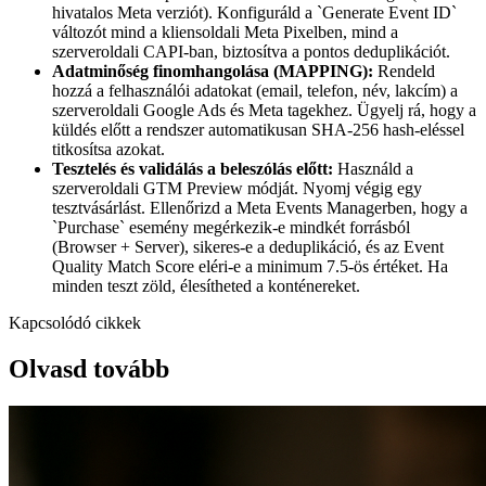
hivatalos Meta verziót). Konfiguráld a `Generate Event ID`
változót mind a kliensoldali Meta Pixelben, mind a
szerveroldali CAPI-ban, biztosítva a pontos deduplikációt.
Adatminőség finomhangolása (MAPPING):
Rendeld
hozzá a felhasználói adatokat (email, telefon, név, lakcím) a
szerveroldali Google Ads és Meta tagekhez. Ügyelj rá, hogy a
küldés előtt a rendszer automatikusan SHA-256 hash-eléssel
titkosítsa azokat.
Tesztelés és validálás a beleszólás előtt:
Használd a
szerveroldali GTM Preview módját. Nyomj végig egy
tesztvásárlást. Ellenőrizd a Meta Events Managerben, hogy a
`Purchase` esemény megérkezik-e mindkét forrásból
(Browser + Server), sikeres-e a deduplikáció, és az Event
Quality Match Score eléri-e a minimum 7.5-ös értéket. Ha
minden teszt zöld, élesítheted a konténereket.
Kapcsolódó cikkek
Olvasd tovább