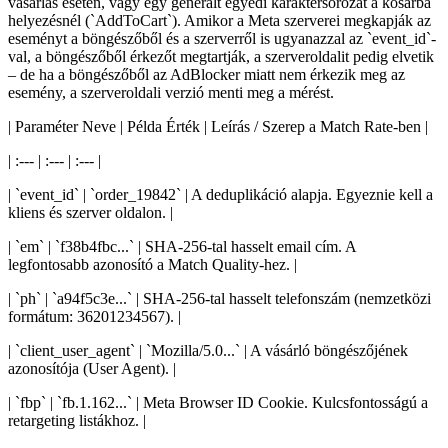
vásárlás esetén, vagy egy generált egyedi karaktersorozat a kosárba
helyezésnél (`AddToCart`). Amikor a Meta szerverei megkapják az
eseményt a böngészőből és a szerverről is ugyanazzal az `event_id`-
val, a böngészőből érkezőt megtartják, a szerveroldalit pedig elvetik
– de ha a böngészőből az AdBlocker miatt nem érkezik meg az
esemény, a szerveroldali verzió menti meg a mérést.
| Paraméter Neve | Példa Érték | Leírás / Szerep a Match Rate-ben |
| :--- | :--- | :--- |
| `event_id` | `order_19842` | A deduplikáció alapja. Egyeznie kell a
kliens és szerver oldalon. |
| `em` | `f38b4fbc...` | SHA-256-tal hasselt email cím. A
legfontosabb azonosító a Match Quality-hez. |
| `ph` | `a94f5c3e...` | SHA-256-tal hasselt telefonszám (nemzetközi
formátum: 36201234567). |
| `client_user_agent` | `Mozilla/5.0...` | A vásárló böngészőjének
azonosítója (User Agent). |
| `fbp` | `fb.1.162...` | Meta Browser ID Cookie. Kulcsfontosságú a
retargeting listákhoz. |