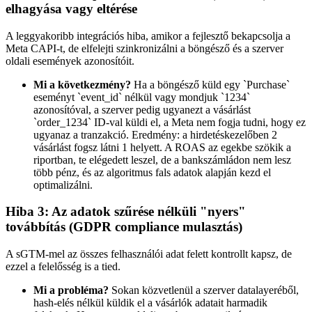
elhagyása vagy eltérése
A leggyakoribb integrációs hiba, amikor a fejlesztő bekapcsolja a
Meta CAPI-t, de elfelejti szinkronizálni a böngésző és a szerver
oldali események azonosítóit.
Mi a következmény?
Ha a böngésző küld egy `Purchase`
eseményt `event_id` nélkül vagy mondjuk `1234`
azonosítóval, a szerver pedig ugyanezt a vásárlást
`order_1234` ID-val küldi el, a Meta nem fogja tudni, hogy ez
ugyanaz a tranzakció. Eredmény: a hirdetéskezelőben 2
vásárlást fogsz látni 1 helyett. A ROAS az egekbe szökik a
riportban, te elégedett leszel, de a bankszámládon nem lesz
több pénz, és az algoritmus fals adatok alapján kezd el
optimalizálni.
Hiba 3: Az adatok szűrése nélküli "nyers"
továbbítás (GDPR compliance mulasztás)
A sGTM-mel az összes felhasználói adat felett kontrollt kapsz, de
ezzel a felelősség is a tied.
Mi a probléma?
Sokan közvetlenül a szerver datalayeréből,
hash-elés nélkül küldik el a vásárlók adatait harmadik