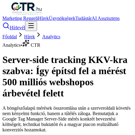
Marketing Reggeli
Hírek
Ügynökségek
Tudástár
AI Asszisztens
Hírlevél
Főoldal
Hírek
Analytics
Analytics
•
CTR
Server-side tracking KKV-kra
szabva: Így építsd fel a mérést
500 milliós webshopos
árbevétel felett
A böngészőalapú mérések összeomlása után a szerveroldali követés
nem kényelmi funkció, hanem a túlélés záloga. Bemutatjuk a
Google Tag Manager Server-Side mérés konkrét bevezetési
költségeit, technikai buktatóit és a magyar piacon realizálható
konverziós hozamokat.