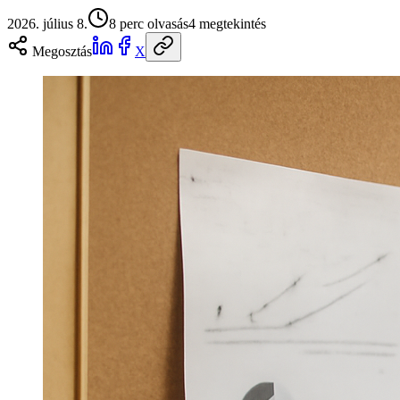
2026. július 8.
8
perc olvasás
4
megtekintés
Megosztás
X