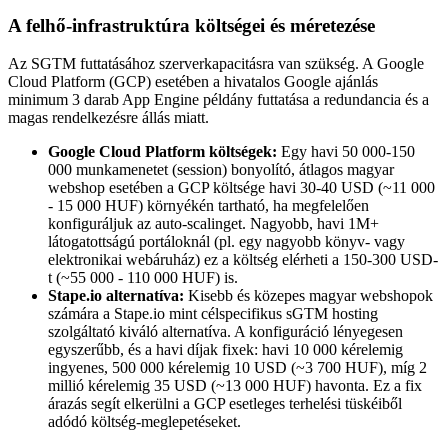
A felhő-infrastruktúra költségei és méretezése
Az SGTM futtatásához szerverkapacitásra van szükség. A Google
Cloud Platform (GCP) esetében a hivatalos Google ajánlás
minimum 3 darab App Engine példány futtatása a redundancia és a
magas rendelkezésre állás miatt.
Google Cloud Platform költségek:
Egy havi 50 000-150
000 munkamenetet (session) bonyolító, átlagos magyar
webshop esetében a GCP költsége havi 30-40 USD (~11 000
- 15 000 HUF) környékén tartható, ha megfelelően
konfiguráljuk az auto-scalinget. Nagyobb, havi 1M+
látogatottságú portáloknál (pl. egy nagyobb könyv- vagy
elektronikai webáruház) ez a költség elérheti a 150-300 USD-
t (~55 000 - 110 000 HUF) is.
Stape.io alternatíva:
Kisebb és közepes magyar webshopok
számára a Stape.io mint célspecifikus sGTM hosting
szolgáltató kiváló alternatíva. A konfiguráció lényegesen
egyszerűbb, és a havi díjak fixek: havi 10 000 kérelemig
ingyenes, 500 000 kérelemig 10 USD (~3 700 HUF), míg 2
millió kérelemig 35 USD (~13 000 HUF) havonta. Ez a fix
árazás segít elkerülni a GCP esetleges terhelési tüskéiből
adódó költség-meglepetéseket.