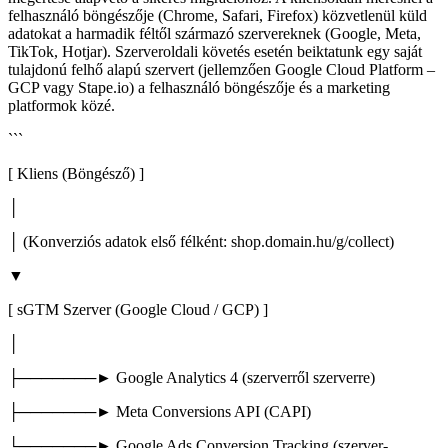
felhasználó böngészője (Chrome, Safari, Firefox) közvetlenül küld
adatokat a harmadik féltől származó szervereknek (Google, Meta,
TikTok, Hotjar). Szerveroldali követés esetén beiktatunk egy saját
tulajdonú felhő alapú szervert (jellemzően Google Cloud Platform –
GCP vagy Stape.io) a felhasználó böngészője és a marketing
platformok közé.
```
[ Kliens (Böngésző) ]
│
│ (Konverziós adatok első félként: shop.domain.hu/g/collect)
▼
[ sGTM Szerver (Google Cloud / GCP) ]
│
├───────► Google Analytics 4 (szerverről szerverre)
├───────► Meta Conversions API (CAPI)
└───────► Google Ads Conversion Tracking (szerver-