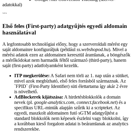
adatokkal)
```
Első feles (First-party) adatgyűjtés egyedi aldomain
használatával
A legfontosabb technológiai előny, hogy a szerveroldali mérést egy
saját aldomainre konfiguráljuk (például
ss.webshopod.hu
). Mivel a
mérési adatok ezen az aldomainen keresztül áramlanak, a böngészők
a mérőkódokat nem harmadik féltől származó (third-party), hanem
saját (first-party) adatfolyamként kezelik.
ITP megkerülése:
A Safari nem törli az 1. nap után a sütiket,
mivel azok megbízható, első feles forrásból származnak. Az
`FPID` (First-Party Identifier) süti élettartama így akár 2 évre
is növelhető.
AdBlockerek kijátszása:
A hirdetésblokkolók a domain
nevek (pl.
google-analytics.com
,
connect.facebook.net
) és a
specifikus URL-minták alapján szűrik ki a scripteket. Az
egyedi, maszkolt aldomainen futó sGTM adatgyűjtést a
standard blokkolók nem képesek észlelni vagy blokkolni, így
a korábban kieső forgalom adatai is beáramlanak az analytics
rendszerekbe.