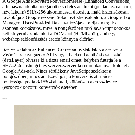
A Google Ads kibővített konverziómérése (Enhanced Conversions)
a felhasználók által megadott első feles adatokat (például e-mail cím,
név, lakcím) SHA-256 algoritmussal titkosítja, majd biztonságosan
továbbítja a Google részére. Sokan ezt kliensoldalon, a Google Tag
Manager "User-Provided Data" változójával oldják meg. Ez
azonban kockázatos, mivel a böngészőben futó JavaScript kódokkal
kell kinyerni az adatokat a DOM-ból (HTML-ből), ami egy
webshop sablonfrissítés esetén könnyen eltörhet.
Szerveroldalon az Enhanced Conversions stabilabb: a szerver a
vásárlást visszaigazoló API vagy a backend adatbázis válaszból
(dataLayer) olvassa ki a tiszta email címet, helyben futtatja le a
SHA-256 hashinget, és szerver-szerver kommunikációval küldi el a
Google Ads-nek. Nincs sérülékeny JavaScript szelektor a
böngészőben, nincs adatszivárgás, a konverziós attribúció
pontossága pedig 8-15%-kal javul, különösen a cross-device
(eszközök közötti) konverziók esetében.
---