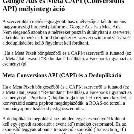
Google Ads és Meta CAPI (Conversions
API) mélyintegráció
A szerveroldali mérés legnagyobb haszonélvezője a két domináns
magyarországi hirdetési platform: a Google Ads és a Meta Ads.
Nem elegendő azonban a méréseket pusztán átirányítani a szerverre;
a kétoldalú mérések hibrid (böngésző + szerver) szinkronizálására és
a deduplikációra kellő figyelmet kell fordítani.
„
Ha a Meta Pixelt böngészőből és a CAPI-t szerverről is futtatod (ez
a Meta által javasolt "Redundant" beállítás), a Facebook ugyanazt az
eseményt (pl.
"
Meta Conversions API (CAPI) és a Deduplikáció
Ha a Meta Pixelt böngészőből és a CAPI-t szerverről is futtatod (ez
a Meta által javasolt "Redundant" beállítás), a Facebook ugyanazt az
eseményt (pl. `Purchase`) duplán fogja kapni. Ha ezt nem kezeled, a
konverzióid száma papíron megduplázódik, a ROAS-od torzul, a
kampányoptimalizálásod pedig összeomlik.
A deduplikáció megoldásához minden egyes eseménynél küldeni
kell egy egyedi azonosítót (`event_id`) mindkét csatornáról. Ez az
azonosító leggyakrabban a tranzakció azonosító (`transaction_id`)