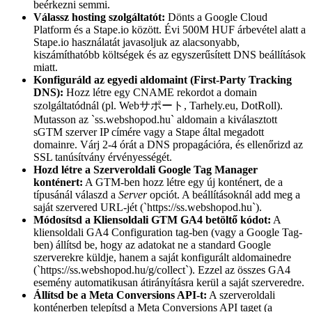
beérkezni semmi.
Válassz hosting szolgáltatót:
Dönts a Google Cloud
Platform és a Stape.io között. Évi 500M HUF árbevétel alatt a
Stape.io használatát javasoljuk az alacsonyabb,
kiszámíthatóbb költségek és az egyszerűsített DNS beállítások
miatt.
Konfiguráld az egyedi aldomaint (First-Party Tracking
DNS):
Hozz létre egy CNAME rekordot a domain
szolgáltatódnál (pl. Webサポート, Tarhely.eu, DotRoll).
Mutasson az `ss.webshopod.hu` aldomain a kiválasztott
sGTM szerver IP címére vagy a Stape által megadott
domainre. Várj 2-4 órát a DNS propagációra, és ellenőrizd az
SSL tanúsítvány érvényességét.
Hozd létre a Szerveroldali Google Tag Manager
konténert:
A GTM-ben hozz létre egy új konténert, de a
típusánál válaszd a
Server
opciót. A beállításoknál add meg a
saját szervered URL-jét (`https://ss.webshopod.hu`).
Módosítsd a Kliensoldali GTM GA4 betöltő kódot:
A
kliensoldali GA4 Configuration tag-ben (vagy a Google Tag-
ben) állítsd be, hogy az adatokat ne a standard Google
szerverekre küldje, hanem a saját konfigurált aldomainedre
(`https://ss.webshopod.hu/g/collect`). Ezzel az összes GA4
esemény automatikusan átirányításra kerül a saját szerveredre.
Állítsd be a Meta Conversions API-t:
A szerveroldali
konténerben telepítsd a Meta Conversions API taget (a