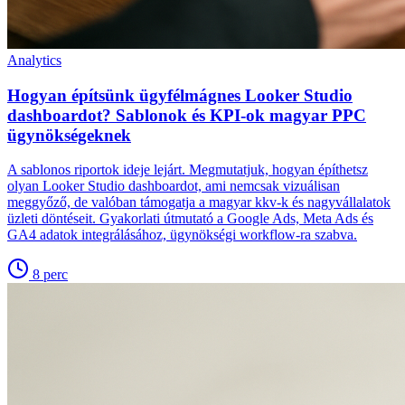
Analytics
Hogyan építsünk ügyfélmágnes Looker Studio
dashboardot? Sablonok és KPI-ok magyar PPC
ügynökségeknek
A sablonos riportok ideje lejárt. Megmutatjuk, hogyan építhetsz
olyan Looker Studio dashboardot, ami nemcsak vizuálisan
meggyőző, de valóban támogatja a magyar kkv-k és nagyvállalatok
üzleti döntéseit. Gyakorlati útmutató a Google Ads, Meta Ads és
GA4 adatok integrálásához, ügynökségi workflow-ra szabva.
8
perc