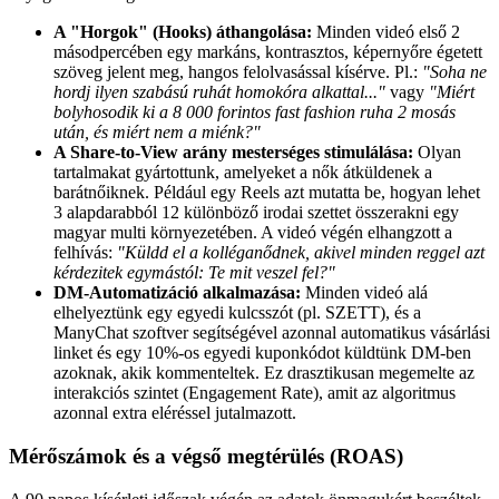
A "Horgok" (Hooks) áthangolása:
Minden videó első 2
másodpercében egy markáns, kontrasztos, képernyőre égetett
szöveg jelent meg, hangos felolvasással kísérve. Pl.:
"Soha ne
hordj ilyen szabású ruhát homokóra alkattal..."
vagy
"Miért
bolyhosodik ki a 8 000 forintos fast fashion ruha 2 mosás
után, és miért nem a miénk?"
A Share-to-View arány mesterséges stimulálása:
Olyan
tartalmakat gyártottunk, amelyeket a nők átküldenek a
barátnőiknek. Például egy Reels azt mutatta be, hogyan lehet
3 alapdarabból 12 különböző irodai szettet összerakni egy
magyar multi környezetében. A videó végén elhangzott a
felhívás:
"Küldd el a kolléganődnek, akivel minden reggel azt
kérdezitek egymástól: Te mit veszel fel?"
DM-Automatizáció alkalmazása:
Minden videó alá
elhelyeztünk egy egyedi kulcsszót (pl. SZETT), és a
ManyChat szoftver segítségével azonnal automatikus vásárlási
linket és egy 10%-os egyedi kuponkódot küldtünk DM-ben
azoknak, akik kommenteltek. Ez drasztikusan megemelte az
interakciós szintet (Engagement Rate), amit az algoritmus
azonnal extra eléréssel jutalmazott.
Mérőszámok és a végső megtérülés (ROAS)