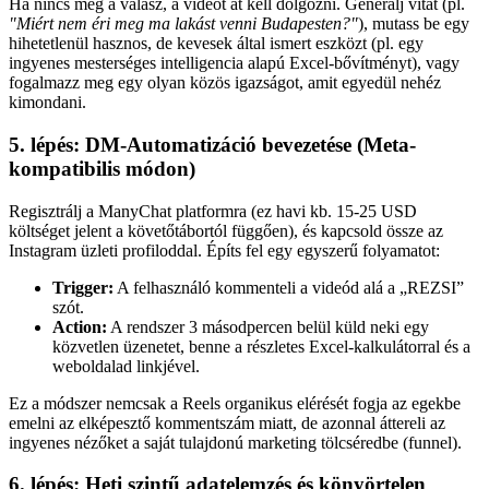
Ha nincs meg a válasz, a videót át kell dolgozni. Generálj vitát (pl.
"Miért nem éri meg ma lakást venni Budapesten?"
), mutass be egy
hihetetlenül hasznos, de kevesek által ismert eszközt (pl. egy
ingyenes mesterséges intelligencia alapú Excel-bővítményt), vagy
fogalmazz meg egy olyan közös igazságot, amit egyedül nehéz
kimondani.
5. lépés: DM-Automatizáció bevezetése (Meta-
kompatibilis módon)
Regisztrálj a ManyChat platformra (ez havi kb. 15-25 USD
költséget jelent a követőtábortól függően), és kapcsold össze az
Instagram üzleti profiloddal. Építs fel egy egyszerű folyamatot:
Trigger:
A felhasználó kommenteli a videód alá a „REZSI”
szót.
Action:
A rendszer 3 másodpercen belül küld neki egy
közvetlen üzenetet, benne a részletes Excel-kalkulátorral és a
weboldalad linkjével.
Ez a módszer nemcsak a Reels organikus elérését fogja az egekbe
emelni az elképesztő kommentszám miatt, de azonnal áttereli az
ingyenes nézőket a saját tulajdonú marketing tölcséredbe (funnel).
6. lépés: Heti szintű adatelemzés és könyörtelen