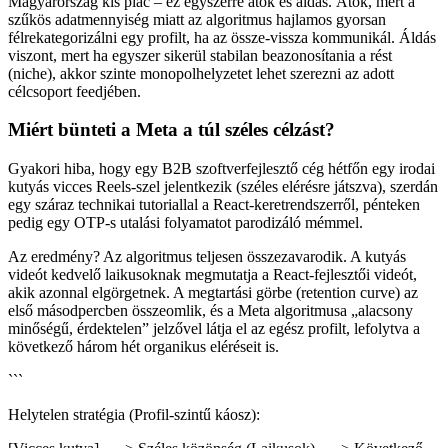
Magyarország kis piac – ez egyszerre átok és áldás. Átok, mert a
szűkös adatmennyiség miatt az algoritmus hajlamos gyorsan
félrekategorizálni egy profilt, ha az össze-vissza kommunikál. Áldás
viszont, mert ha egyszer sikerül stabilan beazonosítania a rést
(niche), akkor szinte monopolhelyzetet lehet szerezni az adott
célcsoport feedjében.
Miért bünteti a Meta a túl széles célzást?
Gyakori hiba, hogy egy B2B szoftverfejlesztő cég hétfőn egy irodai
kutyás vicces Reels-szel jelentkezik (széles elérésre játszva), szerdán
egy száraz technikai tutoriallal a React-keretrendszerről, pénteken
pedig egy OTP-s utalási folyamatot parodizáló mémmel.
Az eredmény? Az algoritmus teljesen összezavarodik. A kutyás
videót kedvelő laikusoknak megmutatja a React-fejlesztői videót,
akik azonnal elgörgetnek. A megtartási görbe (retention curve) az
első másodpercben összeomlik, és a Meta algoritmusa „alacsony
minőségű, érdektelen” jelzővel látja el az egész profilt, lefolytva a
következő három hét organikus eléréseit is.
```
Helytelen stratégia (Profil-szintű káosz):