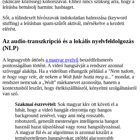
(skincare közösség) kohorszával. Ehhez nincs szükség arra, hogy a
leírásba bemásolj harminc hashtaget.
Sőt, a túlindexelt hívószavak indokolatlan halmozása (keyword
stuffing) a leírásban spam-szűrőt aktivál, mérsékelve a kezdeti
elérést.
Az audio-transzkripció és a lokális nyelvfeldolgozás
(NLP)
A legnagyobb áttörés
a magyar nyelvű
beszédfelismerés
pontosságában történt. A videó hangsávját a rendszer azonnal
szöveggé alakítja. Ha a videóban elhangzik például a
"Nem tudom,
te hogy vagy vele, de nekem a Wolt futár hozta meg a..."
mondat, a
rendszer nemcsak a „Wolt” márkanevet azonosítja, hanem a
kontextusból leszűri, hogy ételkiszállításról, kényelmi szolgáltatásról
van szó.
Szakmai észrevétel:
Sok magyar kkv ott követi el a
hibát, hogy a videó hangját elnyomja egy hangos
background zenével, vagy ami még rosszabb,
robotszerű, generált mesterséges intelligencia hangot
használ hazai tájszólással vagy rossz hangsúlyozással.
A magyar fül és az algoritmus is azonnal kiszűri a
természetellenes hangsávokat; utóbbi alacsonyabb