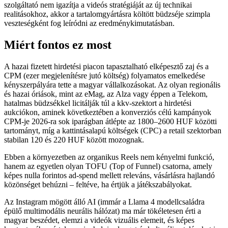
szolgáltató nem igazítja a videós stratégiáját az új technikai
realitásokhoz, akkor a tartalomgyártásra költött büdzséje szimpla
veszteségként fog leíródni az eredménykimutatásban.
Miért fontos ez most
A hazai fizetett hirdetési piacon tapasztalható elképesztő zaj és a
CPM (ezer megjelenítésre jutó költség) folyamatos emelkedése
kényszerpályára tette a magyar vállalkozásokat. Az olyan regionális
és hazai óriások, mint az eMag, az Alza vagy éppen a Telekom,
hatalmas büdzsékkel licitálják túl a kkv-szektort a hirdetési
aukciókon, aminek következtében a konverziós célú kampányok
CPM-je 2026-ra sok iparágban átlépte az 1800–2600 HUF közötti
tartományt, míg a kattintásalapú költségek (CPC) a retail szektorban
stabilan 120 és 220 HUF között mozognak.
Ebben a környezetben az organikus Reels nem kényelmi funkció,
hanem az egyetlen olyan TOFU (Top of Funnel) csatorna, amely
képes nulla forintos ad-spend mellett releváns, vásárlásra hajlandó
közönséget behúzni – feltéve, ha értjük a játékszabályokat.
Az Instagram mögött álló AI (immár a Llama 4 modellcsaládra
épülő multimodális neurális hálózat) ma már tökéletesen érti a
magyar beszédet, elemzi a videók vizuális elemeit, és képes