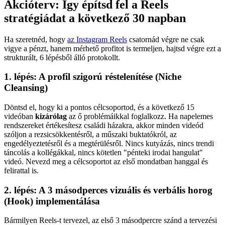
Akcióterv: Így építsd fel a Reels
stratégiádat a következő 30 napban
Ha szeretnéd, hogy
az Instagram Reels
csatornád végre ne csak
vigye a pénzt, hanem mérhető profitot is termeljen, hajtsd végre ezt a
strukturált, 6 lépésből álló protokollt.
1. lépés: A profil szigorú réstelenítése (Niche
Cleansing)
Döntsd el, hogy ki a pontos célcsoportod, és a következő 15
videóban
kizárólag
az ő problémáikkal foglalkozz. Ha napelemes
rendszereket értékesítesz családi házakra, akkor minden videód
szóljon a rezsicsökkentésről, a műszaki buktatókról, az
engedélyeztetésről és a megtérülésről. Nincs kutyázás, nincs trendi
táncolás a kollégákkal, nincs kötetlen "pénteki irodai hangulat"
videó. Nevezd meg a célcsoportot az első mondatban hanggal és
felirattal is.
2. lépés: A 3 másodperces vizuális és verbális horog
(Hook) implementálása
Bármilyen Reels-t tervezel, az első 3 másodpercre szánd a tervezési