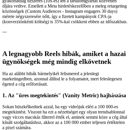
gyakorlatilag tízszeres (10x-es) lett a tartalomgyártás közvetlen
díjára vetítve. Emellett a Meta hirdetéskezelőben a meleg retargeting
közönségek (Custom Audiences - Instagram engagers 30 days)
mérete négyszeresére nőtt, így a fizetett kampányok CPA-ja
(konverziónkénti költség) is 35%-kal csökkent ebben az időszakban.
---
A legnagyobb Reels hibák, amiket a hazai
ügynökségek még mindig elkövetnek
Ha az alábbi hibák bármelyikét felismered a jelenlegi
marketingedben, azonnal állítsd le a folyamatot, mert feleslegesen
égeted a cég erőforrásait.
1. Az "üres megtekintés" (Vanity Metric) hajhászása
Sokan büszkélkednek azzal, ha egy videójuk eléri a 100 000-es
megtekintést. Viszont ha ezt a nézettséget egy olyan trendsablonnal
vagy vicces macskás filterrel érték el, aminek semmi köze a cég által
kínált szolgáltatáshoz, akkor az a 100 000 ember teljesen értéktelen
a pixel számára.