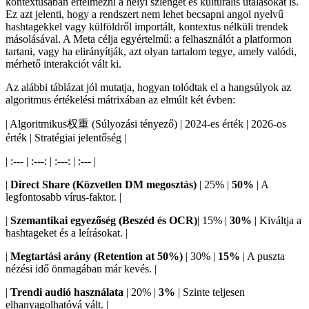
kontextusában értelmezni a helyi szlenget és kulturális utalásokat is.
Ez azt jelenti, hogy a rendszert nem lehet becsapni angol nyelvű
hashtagekkel vagy külföldről importált, kontextus nélküli trendek
másolásával. A Meta célja egyértelmű: a felhasználót a platformon
tartani, vagy ha elirányítják, azt olyan tartalom tegye, amely valódi,
mérhető interakciót vált ki.
Az alábbi táblázat jól mutatja, hogyan tolódtak el a hangsúlyok az
algoritmus értékelési mátrixában az elmúlt két évben:
| Algoritmikus权重 (Súlyozási tényező) | 2024-es érték | 2026-os
érték | Stratégiai jelentőség |
| :--- | :---: | :---: | :--- |
|
Direct Share (Közvetlen DM megosztás)
| 25% |
50%
| A
legfontosabb vírus-faktor. |
|
Szemantikai egyezőség (Beszéd és OCR)
| 15% |
30%
| Kiváltja a
hashtageket és a leírásokat. |
|
Megtartási arány (Retention at 50%)
| 30% |
15%
| A puszta
nézési idő önmagában már kevés. |
|
Trendi audió használata
| 20% |
3%
| Szinte teljesen
elhanyagolhatóvá vált. |