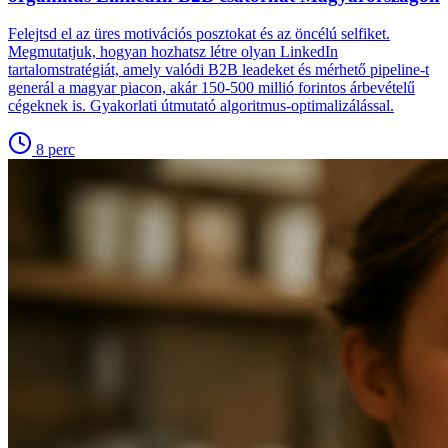
Felejtsd el az üres motivációs posztokat és az öncélú selfiket.
Megmutatjuk, hogyan hozhatsz létre olyan LinkedIn
tartalomstratégiát, amely valódi B2B leadeket és mérhető pipeline-t
generál a magyar piacon, akár 150-500 millió forintos árbevételű
cégeknek is. Gyakorlati útmutató algoritmus-optimalizálással.
8
perc