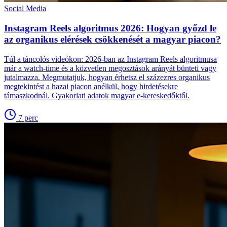
Social Media
Instagram Reels algoritmus 2026: Hogyan győzd le
az organikus elérések csökkenését a magyar piacon?
Túl a táncolós videókon: 2026-ban az Instagram Reels algoritmusa
már a watch-time és a közvetlen megosztások arányát bünteti vagy
jutalmazza. Megmutatjuk, hogyan érhetsz el százezres organikus
megtekintést a hazai piacon anélkül, hogy hirdetésekre
támaszkodnál. Gyakorlati adatok magyar e-kereskedőktől.
7
perc