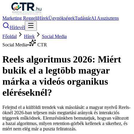
Marketing Reggeli
Hírek
Ügynökségek
Tudástár
AI Asszisztens
Hírlevél
Főoldal
Hírek
Social Media
Social Media
•
CTR
Reels algoritmus 2026: Miért
bukik el a legtöbb magyar
márka a videós organikus
eléréseknél?
Felejtsd el a külföldi trendek vak másolását: a magyar nyelvű Reels-
öknél 2026-ban teljesen más megtartási arányok és interakciós
triggerek működnek. Elemzésünkben bemutatjuk, hogyan változott
a hazai algoritmus, milyen retention-görbék kellenek a sikerhez, és
miért nem elég már a puszta feliratozás.