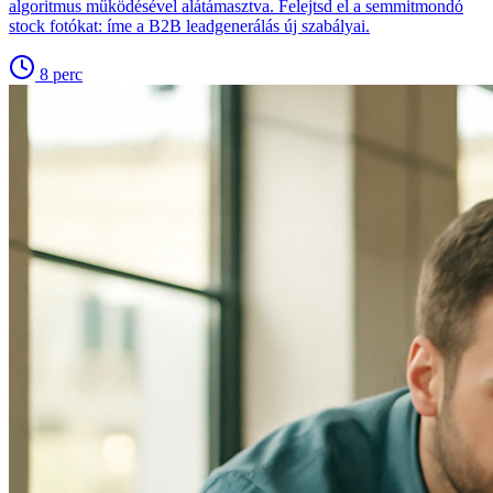
algoritmus működésével alátámasztva. Felejtsd el a semmitmondó
stock fotókat: íme a B2B leadgenerálás új szabályai.
8
perc