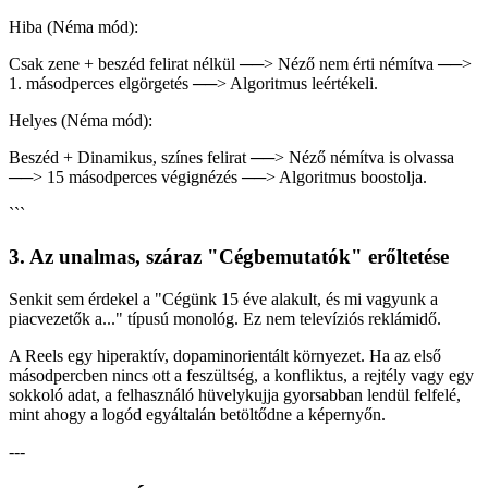
Hiba (Néma mód):
Csak zene + beszéd felirat nélkül ──> Néző nem érti némítva ──>
1. másodperces elgörgetés ──> Algoritmus leértékeli.
Helyes (Néma mód):
Beszéd + Dinamikus, színes felirat ──> Néző némítva is olvassa
──> 15 másodperces végignézés ──> Algoritmus boostolja.
```
3. Az unalmas, száraz "Cégbemutatók" erőltetése
Senkit sem érdekel a "Cégünk 15 éve alakult, és mi vagyunk a
piacvezetők a..." típusú monológ. Ez nem televíziós reklámidő.
A Reels egy hiperaktív, dopaminorientált környezet. Ha az első
másodpercben nincs ott a feszültség, a konfliktus, a rejtély vagy egy
sokkoló adat, a felhasználó hüvelykujja gyorsabban lendül felfelé,
mint ahogy a logód egyáltalán betöltődne a képernyőn.
---