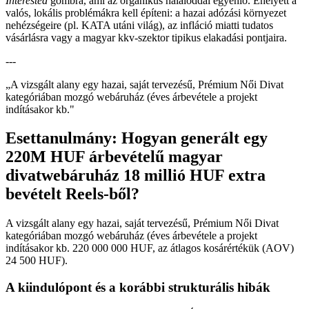
Interested
gombra, ami az organikus haláloddal egyenlő. Ehelyett a
valós, lokális problémákra kell építeni: a hazai adózási környezet
nehézségeire (pl. KATA utáni világ), az infláció miatti tudatos
vásárlásra vagy a magyar kkv-szektor tipikus elakadási pontjaira.
---
„
A vizsgált alany egy hazai, saját tervezésű, Prémium Női Divat
kategóriában mozgó webáruház (éves árbevétele a projekt
indításakor kb.
"
Esettanulmány: Hogyan generált egy
220M HUF árbevételű magyar
divatwebáruház 18 millió HUF extra
bevételt Reels-ből?
A vizsgált alany egy hazai, saját tervezésű, Prémium Női Divat
kategóriában mozgó webáruház (éves árbevétele a projekt
indításakor kb. 220 000 000 HUF, az átlagos kosárértékük (AOV)
24 500 HUF).
A kiindulópont és a korábbi strukturális hibák