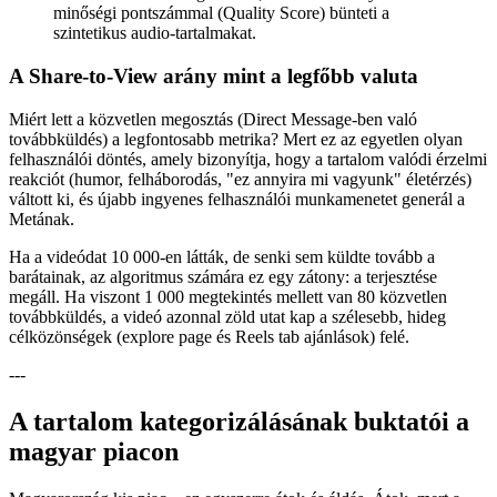
minőségi pontszámmal (Quality Score) bünteti a
szintetikus audio-tartalmakat.
A Share-to-View arány mint a legfőbb valuta
Miért lett a közvetlen megosztás (Direct Message-ben való
továbbküldés) a legfontosabb metrika? Mert ez az egyetlen olyan
felhasználói döntés, amely bizonyítja, hogy a tartalom valódi érzelmi
reakciót (humor, felháborodás, "ez annyira mi vagyunk" életérzés)
váltott ki, és újabb ingyenes felhasználói munkamenetet generál a
Metának.
Ha a videódat 10 000-en látták, de senki sem küldte tovább a
barátainak, az algoritmus számára ez egy zátony: a terjesztése
megáll. Ha viszont 1 000 megtekintés mellett van 80 közvetlen
továbbküldés, a videó azonnal zöld utat kap a szélesebb, hideg
célközönségek (explore page és Reels tab ajánlások) felé.
---
A tartalom kategorizálásának buktatói a
magyar piacon