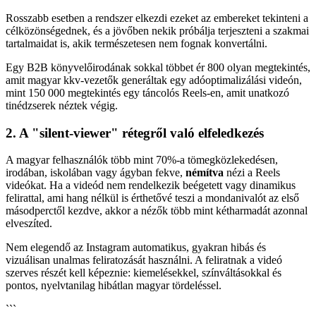
Rosszabb esetben a rendszer elkezdi ezeket az embereket tekinteni a
célközönségednek, és a jövőben nekik próbálja terjeszteni a szakmai
tartalmaidat is, akik természetesen nem fognak konvertálni.
Egy B2B könyvelőirodának sokkal többet ér 800 olyan megtekintés,
amit magyar kkv-vezetők generáltak egy adóoptimalizálási videón,
mint 150 000 megtekintés egy táncolós Reels-en, amit unatkozó
tinédzserek néztek végig.
2. A "silent-viewer" rétegről való elfeledkezés
A magyar felhasználók több mint 70%-a tömegközlekedésen,
irodában, iskolában vagy ágyban fekve,
némítva
nézi a Reels
videókat. Ha a videód nem rendelkezik beégetett vagy dinamikus
felirattal, ami hang nélkül is érthetővé teszi a mondanivalót az első
másodperctől kezdve, akkor a nézők több mint kétharmadát azonnal
elveszíted.
Nem elegendő az Instagram automatikus, gyakran hibás és
vizuálisan unalmas feliratozását használni. A feliratnak a videó
szerves részét kell képeznie: kiemelésekkel, színváltásokkal és
pontos, nyelvtanilag hibátlan magyar tördeléssel.
```