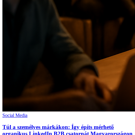
Social Media
Túl a személyes márkákon: Így építs mérhető
organikus LinkedIn B2B csatornát Magyarországon