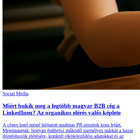
Social Media
Miért bukik meg a legtöbb magyar B2B cég a
LinkedInen? Az organikus elérés valós képlete
A céges logó mögé bújtatott unalmas PR-posztok kora lejárt.
Megmutatjuk, hogyan építhetsz működő személyes márkát a hazai
döntéshozók elérésére, konkrét elköteleződési adatokkal és az