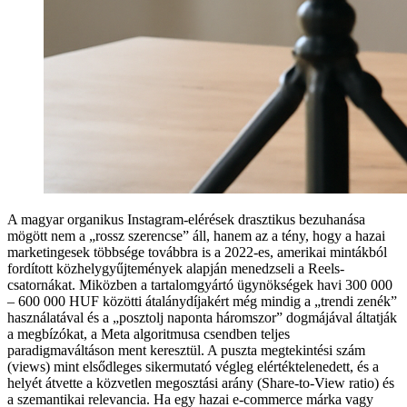
A magyar organikus Instagram-elérések drasztikus bezuhanása
mögött nem a „rossz szerencse” áll, hanem az a tény, hogy a hazai
marketingesek többsége továbbra is a 2022-es, amerikai mintákból
fordított közhelygyűjtemények alapján menedzseli a Reels-
csatornákat. Miközben a tartalomgyártó ügynökségek havi 300 000
– 600 000 HUF közötti átalánydíjakért még mindig a „trendi zenék”
használatával és a „posztolj naponta háromszor” dogmájával áltatják
a megbízókat, a Meta algoritmusa csendben teljes
paradigmaváltáson ment keresztül. A puszta megtekintési szám
(views) mint elsődleges sikermutató végleg elértéktelenedett, és a
helyét átvette a közvetlen megosztási arány (Share-to-View ratio) és
a szemantikai relevancia. Ha egy hazai e-commerce márka vagy