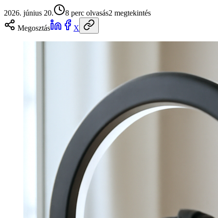
2026. június 20.
8
perc olvasás
2
megtekintés
Megosztás
X