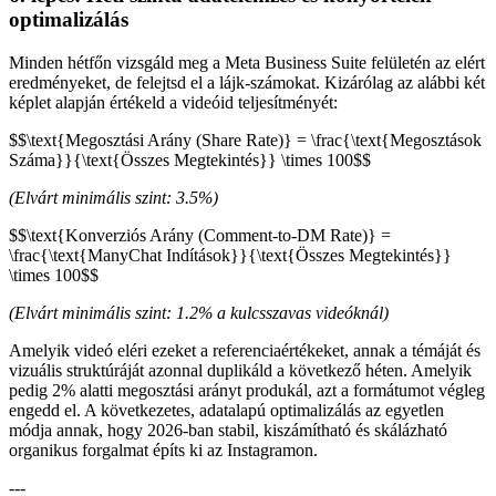
optimalizálás
Minden hétfőn vizsgáld meg a Meta Business Suite felületén az elért
eredményeket, de felejtsd el a lájk-számokat. Kizárólag az alábbi két
képlet alapján értékeld a videóid teljesítményét:
$$\text{Megosztási Arány (Share Rate)} = \frac{\text{Megosztások
Száma}}{\text{Összes Megtekintés}} \times 100$$
(Elvárt minimális szint: 3.5%)
$$\text{Konverziós Arány (Comment-to-DM Rate)} =
\frac{\text{ManyChat Indítások}}{\text{Összes Megtekintés}}
\times 100$$
(Elvárt minimális szint: 1.2% a kulcsszavas videóknál)
Amelyik videó eléri ezeket a referenciaértékeket, annak a témáját és
vizuális struktúráját azonnal duplikáld a következő héten. Amelyik
pedig 2% alatti megosztási arányt produkál, azt a formátumot végleg
engedd el. A következetes, adatalapú optimalizálás az egyetlen
módja annak, hogy 2026-ban stabil, kiszámítható és skálázható
organikus forgalmat építs ki az Instagramon.
---