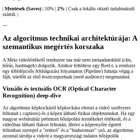
|
Mentések (Saves)
| 10% |
2%
| Csak a lokális oktató tartalmaknál
számít. |
---
Az algoritmus technikai architektúrája: A
szemantikus megértés korszaka
A Meta videóértékelő rendszere ma már nem metaadatokból (cím,
leírás, hashtagek) dolgozik. Amikor feltöltesz egy Reel-t, a rendszer
egy többlépcsős feldolgozási folyamaton (Pipeline) futtatja végig a
fájlt, mielőtt az első tesztcsoportnak (seed audience) megmutatná.
Vizuális és textuális OCR (Optical Character
Recognition) deep-dive
Az algoritmus képkockáról képkockára elemzi a videó szoftveres
feliratait ( captions) és a képen látható fizikai objektumokat. Ha egy
magyar webáruház prémium bőrápolási termékeket értékesít, és a
videóban látható flakon feliratán, illetve a képernyőre égetett
feliratban szerepel a "retinol" és a "hialuronsav" szó, az algoritmus
azonnal társítja a videót a magyarországi tudatos bőrápolók