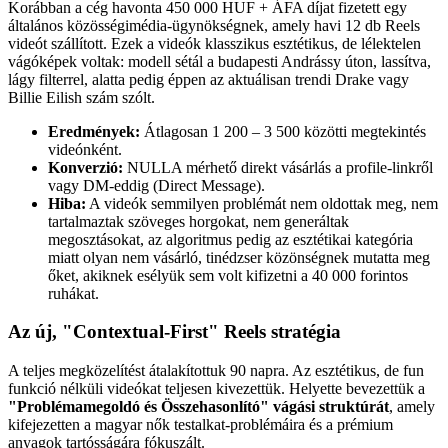
Korábban a cég havonta 450 000 HUF + ÁFA díjat fizetett egy
általános közösségimédia-ügynökségnek, amely havi 12 db Reels
videót szállított. Ezek a videók klasszikus esztétikus, de lélektelen
vágóképek voltak: modell sétál a budapesti Andrássy úton, lassítva,
lágy filterrel, alatta pedig éppen az aktuálisan trendi Drake vagy
Billie Eilish szám szólt.
Eredmények:
Átlagosan 1 200 – 3 500 közötti megtekintés
videónként.
Konverzió:
NULLA mérhető direkt vásárlás a profile-linkről
vagy DM-eddig (Direct Message).
Hiba:
A videók semmilyen problémát nem oldottak meg, nem
tartalmaztak szöveges horgokat, nem generáltak
megosztásokat, az algoritmus pedig az esztétikai kategória
miatt olyan nem vásárló, tinédzser közönségnek mutatta meg
őket, akiknek esélyük sem volt kifizetni a 40 000 forintos
ruhákat.
Az új, "Contextual-First" Reels stratégia
A teljes megközelítést átalakítottuk 90 napra. Az esztétikus, de fun
funkció nélküli videókat teljesen kivezettük. Helyette bevezettük a
"Problémamegoldó és Összehasonlító" vágási struktúrát
, amely
kifejezetten a magyar nők testalkat-problémáira és a prémium
anyagok tartósságára fókuszált.