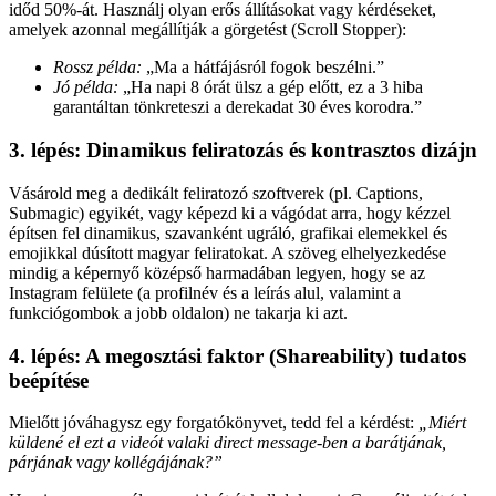
időd 50%-át. Használj olyan erős állításokat vagy kérdéseket,
amelyek azonnal megállítják a görgetést (Scroll Stopper):
Rossz példa:
„Ma a hátfájásról fogok beszélni.”
Jó példa:
„Ha napi 8 órát ülsz a gép előtt, ez a 3 hiba
garantáltan tönkreteszi a derekadat 30 éves korodra.”
3. lépés: Dinamikus feliratozás és kontrasztos dizájn
Vásárold meg a dedikált feliratozó szoftverek (pl. Captions,
Submagic) egyikét, vagy képezd ki a vágódat arra, hogy kézzel
építsen fel dinamikus, szavanként ugráló, grafikai elemekkel és
emojikkal dúsított magyar feliratokat. A szöveg elhelyezkedése
mindig a képernyő középső harmadában legyen, hogy se az
Instagram felülete (a profilnév és a leírás alul, valamint a
funkciógombok a jobb oldalon) ne takarja ki azt.
4. lépés: A megosztási faktor (Shareability) tudatos
beépítése
Mielőtt jóváhagysz egy forgatókönyvet, tedd fel a kérdést:
„Miért
küldené el ezt a videót valaki direct message-ben a barátjának,
párjának vagy kollégájának?”