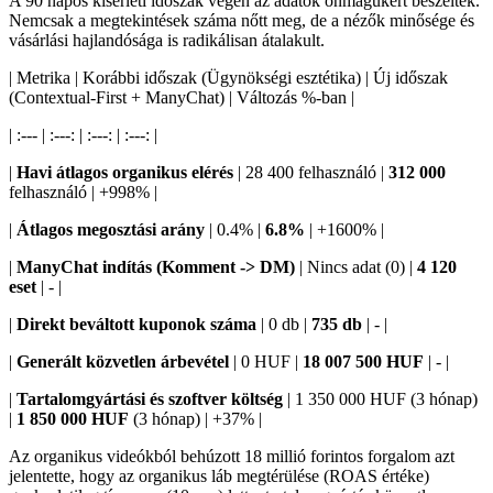
A 90 napos kísérleti időszak végén az adatok önmagukért beszéltek.
Nemcsak a megtekintések száma nőtt meg, de a nézők minősége és
vásárlási hajlandósága is radikálisan átalakult.
| Metrika | Korábbi időszak (Ügynökségi esztétika) | Új időszak
(Contextual-First + ManyChat) | Változás %-ban |
| :--- | :---: | :---: | :---: |
|
Havi átlagos organikus elérés
| 28 400 felhasználó |
312 000
felhasználó | +998% |
|
Átlagos megosztási arány
| 0.4% |
6.8%
| +1600% |
|
ManyChat indítás (Komment -> DM)
| Nincs adat (0) |
4 120
eset
| - |
|
Direkt beváltott kuponok száma
| 0 db |
735 db
| - |
|
Generált közvetlen árbevétel
| 0 HUF |
18 007 500 HUF
| - |
|
Tartalomgyártási és szoftver költség
| 1 350 000 HUF (3 hónap)
|
1 850 000 HUF
(3 hónap) | +37% |
Az organikus videókból behúzott 18 millió forintos forgalom azt
jelentette, hogy az organikus láb megtérülése (ROAS értéke)