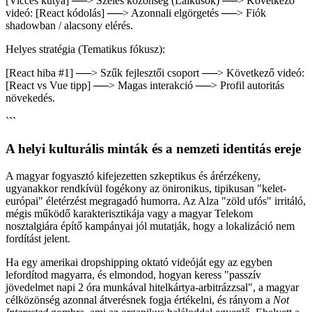
[Vicces kutya] ──> Széles közönség (Laikusok) ──> Következő
videó: [React kódolás] ──> Azonnali elgörgetés ──> Fiók
shadowban / alacsony elérés.
Helyes stratégia (Tematikus fókusz):
[React hiba #1] ──> Szűk fejlesztői csoport ──> Következő videó:
[React vs Vue tipp] ──> Magas interakció ──> Profil autoritás
növekedés.
```
A helyi kulturális minták és a nemzeti identitás ereje
A magyar fogyasztó kifejezetten szkeptikus és árérzékeny,
ugyanakkor rendkívül fogékony az önironikus, tipikusan "kelet-
európai" életérzést megragadó humorra. Az Alza "zöld ufós" irritáló,
mégis működő karakterisztikája vagy a magyar Telekom
nosztalgiára építő kampányai jól mutatják, hogy a lokalizáció nem
fordítást jelent.
Ha egy amerikai dropshipping oktató videóját egy az egyben
lefordítod magyarra, és elmondod, hogyan keress "passzív
jövedelmet napi 2 óra munkával hitelkártya-arbitrázzsal", a magyar
célközönség azonnal átverésnek fogja értékelni, és rányom a
Not