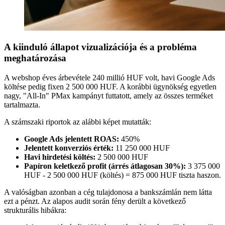
A kiinduló állapot vizualizációja és a probléma
meghatározása
A webshop éves árbevétele 240 millió HUF volt, havi Google Ads
költése pedig fixen 2 500 000 HUF. A korábbi ügynökség egyetlen
nagy, "All-In" PMax kampányt futtatott, amely az összes terméket
tartalmazta.
A számszaki riportok az alábbi képet mutatták:
Google Ads jelentett ROAS:
450%
Jelentett konverziós érték:
11 250 000 HUF
Havi hirdetési költés:
2 500 000 HUF
Papíron keletkező profit (árrés átlagosan 30%):
3 375 000
HUF - 2 500 000 HUF (költés) = 875 000 HUF tiszta haszon.
A valóságban azonban a cég tulajdonosa a bankszámlán nem látta
ezt a pénzt. Az alapos audit során fény derült a következő
strukturális hibákra: