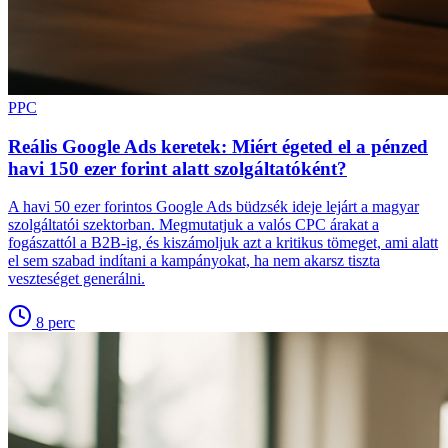
PPC
Reális Google Ads keretek: Miért égeted el a pénzed
havi 150 ezer forint alatt szolgáltatóként?
A havi 50 ezer forintos Google Ads büdzsék ideje lejárt a magyar
szolgáltatói szektorban. Megmutatjuk a valós CPC árakat a
fogászattól a B2B-ig, és kiszámoljuk azt a kritikus tömeget, ami alatt
el sem szabad indítani a kampányokat, ha nem akarsz tiszta
veszteséget generálni.
8
perc