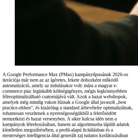
A Google Performance Max (PMax) kampánytípusának 2026-os
iterációja már nem az az ígéretes, fekete dobozként működő
automatizáció, amely az indulásakor volt: mára a magyar e-
commerce piac leginkább költségigényes, mégis legkönnyebben
félreoptimalizálható csatornájává vált. Azok a hazai webshopok,
amelyek még mindig vakon bíznak a Google által javasolt „best
practice-ekben”, és kizárólag a standard árbevételre optimalizálnak,
rohamosan veszítenek a nyereségességükből a felerősödött
nemzetközi és hazai versenyben. A siker kulcsa idén nem a
kampányok létrehozásában, hanem az algoritmusba táplált adatok
kíméletlen megszűrésében, a profit-alapú licitálásban és a
mesterséges intelligencia által generált zaj tudatos korlátozásában