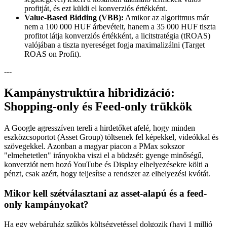
profitját, és ezt küldi el konverziós értékként.
Value-Based Bidding (VBB):
Amikor az algoritmus már
nem a 100 000 HUF árbevételt, hanem a 35 000 HUF tiszta
profitot látja konverziós értékként, a licitstratégia (tROAS)
valójában a tiszta nyereséget fogja maximalizálni (Target
ROAS on Profit).
---
Kampánystruktúra hibridizáció:
Shopping-only és Feed-only trükkök
A Google agresszíven tereli a hirdetőket afelé, hogy minden
eszközcsoportot (Asset Group) töltsenek fel képekkel, videókkal és
szövegekkel. Azonban a magyar piacon a PMax sokszor
"elmehetetlen" irányokba viszi el a büdzsét: gyenge minőségű,
konverziót nem hozó YouTube és Display elhelyezésekre költi a
pénzt, csak azért, hogy teljesítse a rendszer az elhelyezési kvótát.
Mikor kell szétválasztani az asset-alapú és a feed-
only kampányokat?
Ha egy webáruház szűkös költségvetéssel dolgozik (havi 1 millió