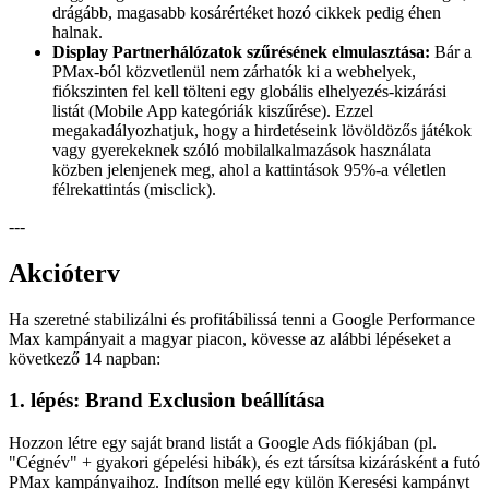
drágább, magasabb kosárértéket hozó cikkek pedig éhen
halnak.
Display Partnerhálózatok szűrésének elmulasztása:
Bár a
PMax-ból közvetlenül nem zárhatók ki a webhelyek,
fiókszinten fel kell tölteni egy globális elhelyezés-kizárási
listát (Mobile App kategóriák kiszűrése). Ezzel
megakadályozhatjuk, hogy a hirdetéseink lövöldözős játékok
vagy gyerekeknek szóló mobilalkalmazások használata
közben jelenjenek meg, ahol a kattintások 95%-a véletlen
félrekattintás (misclick).
---
Akcióterv
Ha szeretné stabilizálni és profitábilissá tenni a Google Performance
Max kampányait a magyar piacon, kövesse az alábbi lépéseket a
következő 14 napban:
1. lépés: Brand Exclusion beállítása
Hozzon létre egy saját brand listát a Google Ads fiókjában (pl.
"Cégnév" + gyakori gépelési hibák), és ezt társítsa kizárásként a futó
PMax kampányaihoz. Indítson mellé egy külön Keresési kampányt