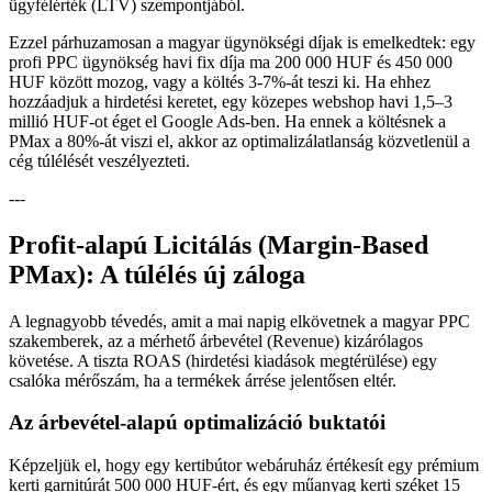
ügyfélérték (LTV) szempontjából.
Ezzel párhuzamosan a magyar ügynökségi díjak is emelkedtek: egy
profi PPC ügynökség havi fix díja ma 200 000 HUF és 450 000
HUF között mozog, vagy a költés 3-7%-át teszi ki. Ha ehhez
hozzáadjuk a hirdetési keretet, egy közepes webshop havi 1,5–3
millió HUF-ot éget el Google Ads-ben. Ha ennek a költésnek a
PMax a 80%-át viszi el, akkor az optimalizálatlanság közvetlenül a
cég túlélését veszélyezteti.
---
Profit-alapú Licitálás (Margin-Based
PMax): A túlélés új záloga
A legnagyobb tévedés, amit a mai napig elkövetnek a magyar PPC
szakemberek, az a mérhető árbevétel (Revenue) kizárólagos
követése. A tiszta ROAS (hirdetési kiadások megtérülése) egy
csalóka mérőszám, ha a termékek árrése jelentősen eltér.
Az árbevétel-alapú optimalizáció buktatói
Képzeljük el, hogy egy kertibútor webáruház értékesít egy prémium
kerti garnitúrát 500 000 HUF-ért, és egy műanyag kerti széket 15