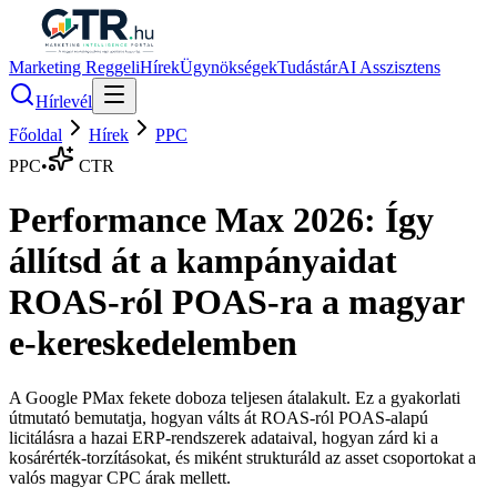
Marketing Reggeli
Hírek
Ügynökségek
Tudástár
AI Asszisztens
Hírlevél
Főoldal
Hírek
PPC
PPC
•
CTR
Performance Max 2026: Így
állítsd át a kampányaidat
ROAS-ról POAS-ra a magyar
e-kereskedelemben
A Google PMax fekete doboza teljesen átalakult. Ez a gyakorlati
útmutató bemutatja, hogyan válts át ROAS-ról POAS-alapú
licitálásra a hazai ERP-rendszerek adataival, hogyan zárd ki a
kosárérték-torzításokat, és miként strukturáld az asset csoportokat a
valós magyar CPC árak mellett.