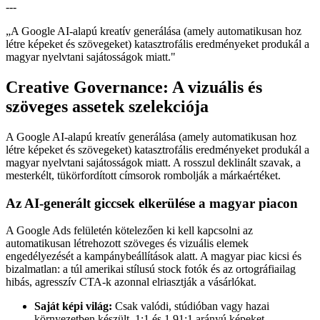
---
„
A Google AI-alapú kreatív generálása (amely automatikusan hoz
létre képeket és szövegeket) katasztrofális eredményeket produkál a
magyar nyelvtani sajátosságok miatt.
"
Creative Governance: A vizuális és
szöveges assetek szelekciója
A Google AI-alapú kreatív generálása (amely automatikusan hoz
létre képeket és szövegeket) katasztrofális eredményeket produkál a
magyar nyelvtani sajátosságok miatt. A rosszul deklinált szavak, a
mesterkélt, tükörfordított címsorok rombolják a márkaértéket.
Az AI-generált giccsek elkerülése a magyar piacon
A Google Ads felületén kötelezően ki kell kapcsolni az
automatikusan létrehozott szöveges és vizuális elemek
engedélyezését a kampánybeállítások alatt. A magyar piac kicsi és
bizalmatlan: a túl amerikai stílusú stock fotók és az ortográfiailag
hibás, agresszív CTA-k azonnal elriasztják a vásárlókat.
Saját képi világ:
Csak valódi, stúdióban vagy hazai
környezetben készült, 1:1 és 1.91:1 arányú képeket