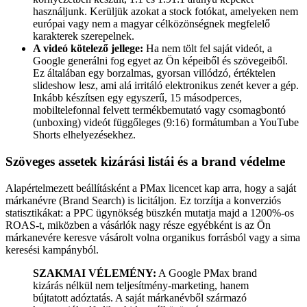
használjunk. Kerüljük azokat a stock fotókat, amelyeken nem
európai vagy nem a magyar célközönségnek megfelelő
karakterek szerepelnek.
A videó kötelező jellege:
Ha nem tölt fel saját videót, a
Google generálni fog egyet az Ön képeiből és szövegeiből.
Ez általában egy borzalmas, gyorsan villódzó, értéktelen
slideshow lesz, ami alá irritáló elektronikus zenét kever a gép.
Inkább készítsen egy egyszerű, 15 másodperces,
mobiltelefonnal felvett termékbemutató vagy csomagbontó
(unboxing) videót függőleges (9:16) formátumban a YouTube
Shorts elhelyezésekhez.
Szöveges assetek kizárási listái és a brand védelme
Alapértelmezett beállításként a PMax licencet kap arra, hogy a saját
márkanévre (Brand Search) is licitáljon. Ez torzítja a konverziós
statisztikákat: a PPC ügynökség büszkén mutatja majd a 1200%-os
ROAS-t, miközben a vásárlók nagy része egyébként is az Ön
márkanevére keresve vásárolt volna organikus forrásból vagy a sima
keresési kampányból.
SZAKMAI VÉLEMÉNY:
A Google PMax brand
kizárás nélkül nem teljesítmény-marketing, hanem
bújtatott adóztatás. A saját márkanévből származó