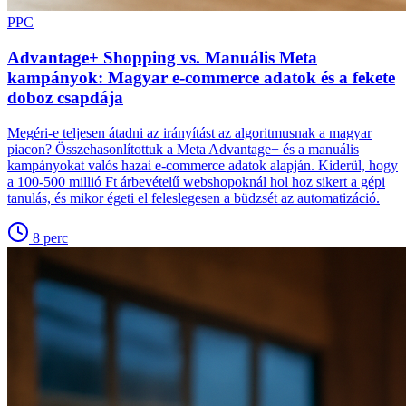
PPC
Advantage+ Shopping vs. Manuális Meta
kampányok: Magyar e-commerce adatok és a fekete
doboz csapdája
Megéri-e teljesen átadni az irányítást az algoritmusnak a magyar
piacon? Összehasonlítottuk a Meta Advantage+ és a manuális
kampányokat valós hazai e-commerce adatok alapján. Kiderül, hogy
a 100-500 millió Ft árbevételű webshopoknál hol hoz sikert a gépi
tanulás, és mikor égeti el feleslegesen a büdzsét az automatizáció.
8
perc