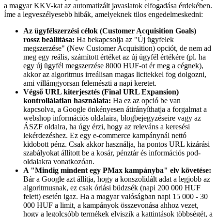
a magyar KKV-kat az automatizált javaslatok elfogadása érdekében.
Íme a legveszélyesebb hibák, amelyeknek tilos engedelmeskedni:
Az ügyfélszerzési célok (Customer Acquisition Goals)
rossz beállítása:
Ha bekapcsolja az "Új ügyfelek
megszerzése" (New Customer Acquisition) opciót, de nem ad
meg egy reális, számított értéket az új ügyfél értékére (pl. ha
egy új ügyfél megszerzése 8000 HUF-ot ér meg a cégnek),
akkor az algoritmus irreálisan magas licitekkel fog dolgozni,
ami villámgyorsan felemészti a napi keretet.
Végső URL kiterjesztés (Final URL Expansion)
kontrollálatlan használata:
Ha ez az opció be van
kapcsolva, a Google önkényesen átirányíthatja a forgalmat a
webshop információs oldalaira, blogbejegyzéseire vagy az
ÁSZF oldalra, ha úgy érzi, hogy az releváns a keresési
lekérdezéshez. Ez egy e-commerce kampánynál nettó
kidobott pénz. Csak akkor használja, ha pontos URL kizárási
szabályokat állított be a kosár, pénztár és információs pod-
oldalakra vonatkozóan.
A "Mindig mindent egy PMax kampányba" elv követése:
Bár a Google azt állítja, hogy a konszolidált adat a legjobb az
algoritmusnak, ez csak óriási büdzsék (napi 200 000 HUF
felett) esetén igaz. Ha a magyar valóságban napi 15 000 - 30
000 HUF a limit, a kampányok összevonása ahhoz vezet,
hogy a legolcsóbb termékek elviszik a kattintások többségét, a