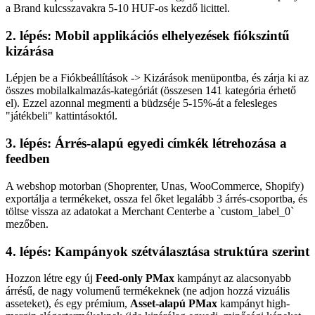
a Brand kulcsszavakra 5-10 HUF-os kezdő licittel.
2. lépés: Mobil applikációs elhelyezések fiókszintű
kizárása
Lépjen be a Fiókbeállítások -> Kizárások menüpontba, és zárja ki az
összes mobilalkalmazás-kategóriát (összesen 141 kategória érhető
el). Ezzel azonnal megmenti a büdzséje 5-15%-át a felesleges
"játékbeli" kattintásoktól.
3. lépés: Árrés-alapú egyedi címkék létrehozása a
feedben
A webshop motorban (Shoprenter, Unas, WooCommerce, Shopify)
exportálja a termékeket, ossza fel őket legalább 3 árrés-csoportba, és
töltse vissza az adatokat a Merchant Centerbe a `custom_label_0`
mezőben.
4. lépés: Kampányok szétválasztása struktúra szerint
Hozzon létre egy új
Feed-only PMax
kampányt az alacsonyabb
árrésű, de nagy volumenű termékeknek (ne adjon hozzá vizuális
asseteket), és egy prémium,
Asset-alapú PMax
kampányt high-