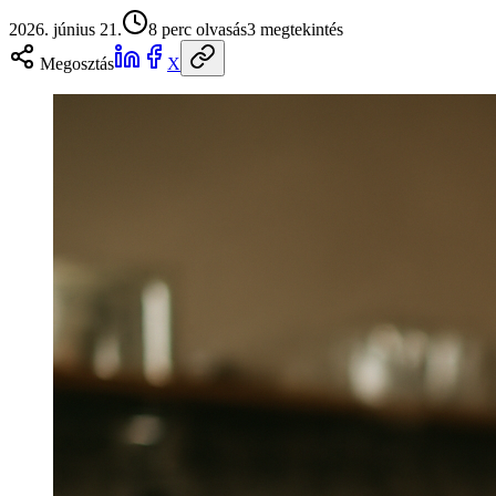
2026. június 21.
8
perc olvasás
3
megtekintés
Megosztás
X