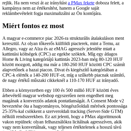
rejlik. Ha nem veszi át az irányítást
a PMax fekete
doboza felett, a
kampánya nem az értékesítést, hanem a Google saját
reklámbevételeit fogja maximalizálni az Ön kontójára.
Miért fontos ez most
A magyar e-commerce piac 2026-ra strukturális átalakuláson ment
keresztül. Az olyan tőkeerős külföldi piacterek, mint a Temu, az
Allegro, vagy az Alza és az eMAG agresszív jelenléte miatt a
kattintási költségek (CPC) az egekbe szöktek. Míg egy átlagos
Home & Living kategóriájú kattintás 2023-ban még 80-120 HUF
között mozgott, addig ma már a 180-260 HUF közötti CPC számít
alapvetőnek a hazai piacon. Divat és kiegészítő kategóriában a
CPC-k elérték a 140-200 HUF-ot, míg a szűkebb piacnak számító,
de nagy értékű műszaki cikkeknél a 110-170 HUF az irányadó.
Ebben a környezetben egy 100 és 500 millió HUF közötti éves
árbevételű magyar webshop egyszerűen nem engedheti meg
magának a konverziós adatok pontatlanságát. A Consent Mode v2
bevezetése óta a hagyományos, böngészőoldali mérések pontossága
25-35%-kal csökkent a szerveroldali tracking (Server-Side GTM)
nélküli rendszerekben. Ez azt jelenti, hogy a PMax algoritmusok
vakon repülnek: olyan felhasználókra licitálnak agresszíven, akik
vagy nem konvertálnak, vagy teljesen értéktelenek a hosszú távú