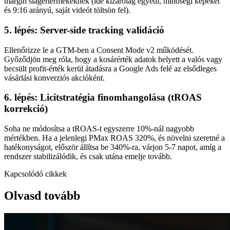
margin slágertermékeknek (ide kizárólag egyedi, minőségi képeket
és 9:16 arányú, saját videót töltsön fel).
5. lépés: Server-side tracking validáció
Ellenőrizze le a GTM-ben a Consent Mode v2 működését.
Győződjön meg róla, hogy a kosárérték adatok helyett a valós vagy
becsült profit-érték kerül átadásra a Google Ads felé az elsődleges
vásárlási konverziós akcióként.
6. lépés: Licitstratégia finomhangolása (tROAS
korrekció)
Soha ne módosítsa a tROAS-t egyszerre 10%-nál nagyobb
mértékben. Ha a jelenlegi PMax ROAS 320%, és növelni szeretné a
hatékonyságot, először állítsa be 340%-ra, várjon 5-7 napot, amíg a
rendszer stabilizálódik, és csak utána emelje tovább.
Kapcsolódó cikkek
Olvasd tovább