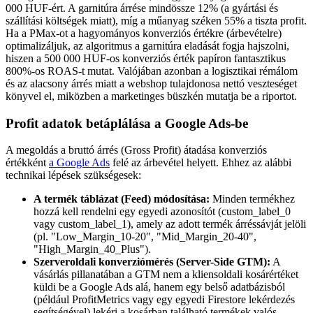
000 HUF-ért. A garnitúra árrése mindössze 12% (a gyártási és
szállítási költségek miatt), míg a műanyag széken 55% a tiszta profit.
Ha a PMax-ot a hagyományos konverziós értékre (árbevételre)
optimalizáljuk, az algoritmus a garnitúra eladását fogja hajszolni,
hiszen a 500 000 HUF-os konverziós érték papíron fantasztikus
800%-os ROAS-t mutat. Valójában azonban a logisztikai rémálom
és az alacsony árrés miatt a webshop tulajdonosa nettó veszteséget
könyvel el, miközben a marketinges büszkén mutatja be a riportot.
Profit adatok betáplálása a Google Ads-be
A megoldás a bruttó árrés (Gross Profit) átadása konverziós
értékként
a Google Ads
felé az árbevétel helyett. Ehhez az alábbi
technikai lépések szükségesek:
A termék táblázat (Feed) módosítása:
Minden termékhez
hozzá kell rendelni egy egyedi azonosítót (custom_label_0
vagy custom_label_1), amely az adott termék árréssávját jelöli
(pl. "Low_Margin_10-20", "Mid_Margin_20-40",
"High_Margin_40_Plus").
Szerveroldali konverziómérés (Server-Side GTM):
A
vásárlás pillanatában a GTM nem a kliensoldali kosárértéket
küldi be a Google Ads alá, hanem egy belső adatbázisból
(például ProfitMetrics vagy egy egyedi Firestore lekérdezés
segítségével) lekéri a kosárban található termékek valós