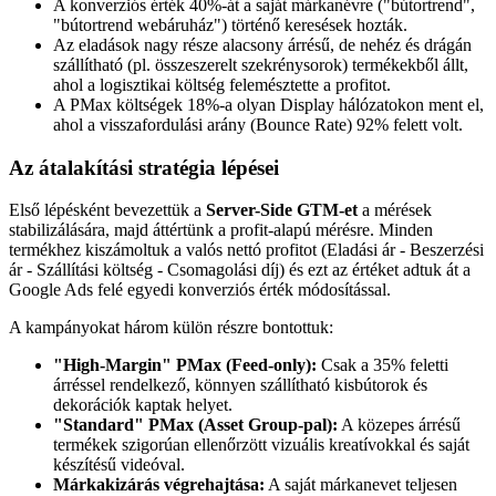
A konverziós érték 40%-át a saját márkanévre ("bútortrend",
"bútortrend webáruház") történő keresések hozták.
Az eladások nagy része alacsony árrésű, de nehéz és drágán
szállítható (pl. összeszerelt szekrénysorok) termékekből állt,
ahol a logisztikai költség felemésztette a profitot.
A PMax költségek 18%-a olyan Display hálózatokon ment el,
ahol a visszafordulási arány (Bounce Rate) 92% felett volt.
Az átalakítási stratégia lépései
Első lépésként bevezettük a
Server-Side GTM-et
a mérések
stabilizálására, majd áttértünk a profit-alapú mérésre. Minden
termékhez kiszámoltuk a valós nettó profitot (Eladási ár - Beszerzési
ár - Szállítási költség - Csomagolási díj) és ezt az értéket adtuk át a
Google Ads felé egyedi konverziós érték módosítással.
A kampányokat három külön részre bontottuk:
"High-Margin" PMax (Feed-only):
Csak a 35% feletti
árréssel rendelkező, könnyen szállítható kisbútorok és
dekorációk kaptak helyet.
"Standard" PMax (Asset Group-pal):
A közepes árrésű
termékek szigorúan ellenőrzött vizuális kreatívokkal és saját
készítésű videóval.
Márkakizárás végrehajtása:
A saját márkanevet teljesen