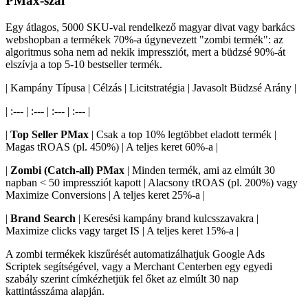
PMax-szal
Egy átlagos, 5000 SKU-val rendelkező magyar divat vagy barkács
webshopban a termékek 70%-a úgynevezett "zombi termék": az
algoritmus soha nem ad nekik impressziót, mert a büdzsé 90%-át
elszívja a top 5-10 bestseller termék.
| Kampány Típusa | Célzás | Licitstratégia | Javasolt Büdzsé Arány |
| :--- | :--- | :--- | :--- |
|
Top Seller PMax
| Csak a top 10% legtöbbet eladott termék |
Magas tROAS (pl. 450%) | A teljes keret 60%-a |
|
Zombi (Catch-all) PMax
| Minden termék, ami az elmúlt 30
napban < 50 impressziót kapott | Alacsony tROAS (pl. 200%) vagy
Maximize Conversions | A teljes keret 25%-a |
|
Brand Search
| Keresési kampány brand kulcsszavakra |
Maximize clicks vagy target IS | A teljes keret 15%-a |
A zombi termékek kiszűrését automatizálhatjuk Google Ads
Scriptek segítségével, vagy a Merchant Centerben egy egyedi
szabály szerint címkézhetjük fel őket az elmúlt 30 nap
kattintásszáma alapján.