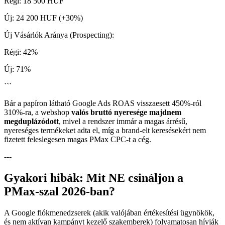
Régi: 18 500 HUF
Új: 24 200 HUF (+30%)
Új Vásárlók Aránya (Prospecting):
Régi: 42%
Új: 71%
```
Bár a papíron látható Google Ads ROAS visszaesett 450%-ról
310%-ra, a webshop
valós bruttó nyeresége majdnem
megduplázódott
, mivel a rendszer immár a magas árrésű,
nyereséges termékeket adta el, míg a brand-elt keresésekért nem
fizetett feleslegesen magas PMax CPC-t a cég.
---
Gyakori hibák: Mit NE csináljon a
PMax-szal 2026-ban?
A Google fiókmenedzserek (akik valójában értékesítési ügynökök,
és nem aktívan kampányt kezelő szakemberek) folyamatosan hívják