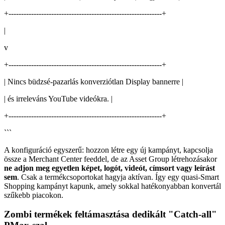
+-------------------------------------------------------------+
|
v
+-------------------------------------------------------------+
| Nincs büdzsé-pazarlás konverziótlan Display bannerre |
| és irreleváns YouTube videókra. |
+-------------------------------------------------------------+
```
A konfiguráció egyszerű: hozzon létre egy új kampányt, kapcsolja
össze a Merchant Center feeddel, de az Asset Group létrehozásakor
ne adjon meg egyetlen képet, logót, videót, címsort vagy leírást
sem
. Csak a termékcsoportokat hagyja aktívan. Így egy quasi-Smart
Shopping kampányt kapunk, amely sokkal hatékonyabban konvertál
szűkebb piacokon.
Zombi termékek feltámasztása dedikált "Catch-all"