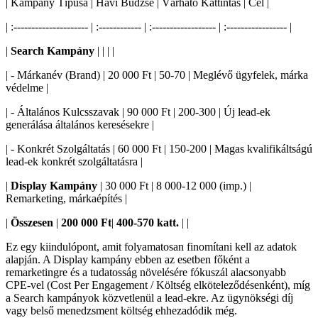
| Kampány Típusa | Havi Büdzsé | Várható Kattintás | Cél |
| :--------------------- | :------------ | :------------------ | :----------------- |
|
Search Kampány
| | | |
| - Márkanév (Brand) | 20 000 Ft | 50-70 | Meglévő ügyfelek, márka
védelme |
| - Általános Kulcsszavak | 90 000 Ft | 200-300 | Új lead-ek
generálása általános keresésekre |
| - Konkrét Szolgáltatás | 60 000 Ft | 150-200 | Magas kvalifikáltságú
lead-ek konkrét szolgáltatásra |
|
Display Kampány
| 30 000 Ft | 8 000-12 000 (imp.) |
Remarketing, márkaépítés |
|
Összesen
|
200 000 Ft
|
400-570 katt.
| |
Ez egy kiindulópont, amit folyamatosan finomítani kell az adatok
alapján. A Display kampány ebben az esetben főként a
remarketingre és a tudatosság növelésére fókuszál alacsonyabb
CPE-vel (Cost Per Engagement / Költség elköteleződésenként), míg
a Search kampányok közvetlenül a lead-ekre. Az ügynökségi díj
vagy belső menedzsment költség ehhezadódik még.