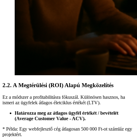
2.2. A Megtérülési (ROI) Alapú Megközelítés
Ez a módszer a profitabilitásra fókuszál. Különösen hasznos, ha
ismeri az ügyfelek átlagos életciklus értékét (LTV).
Határozza meg az átlagos ügyfél értékét / bevételét
(Average Customer Value - ACV).
* Példa: Egy webfejlesztő cég átlagosan 500 000 Ft-ot számláz egy
projektért.