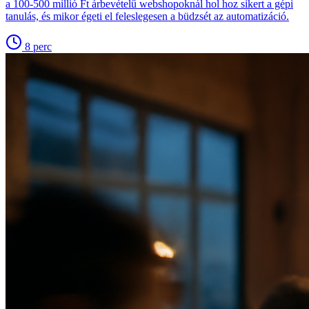
a 100-500 millió Ft árbevételű webshopoknál hol hoz sikert a gépi
tanulás, és mikor égeti el feleslegesen a büdzsét az automatizáció.
8
perc