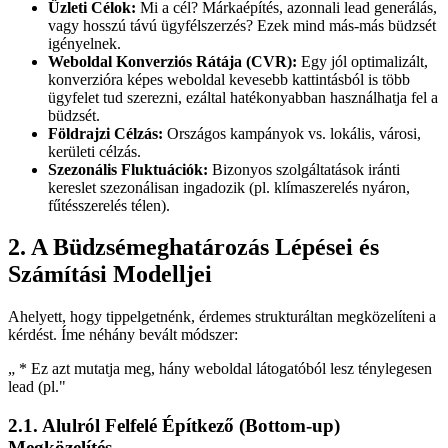
Üzleti Célok:
Mi a cél? Márkaépítés, azonnali lead generálás,
vagy hosszú távú ügyfélszerzés? Ezek mind más-más büdzsét
igényelnek.
Weboldal Konverziós Rátája (CVR):
Egy jól optimalizált,
konverzióra képes weboldal kevesebb kattintásból is több
ügyfelet tud szerezni, ezáltal hatékonyabban használhatja fel a
büdzsét.
Földrajzi Célzás:
Országos kampányok vs. lokális, városi,
kerületi célzás.
Szezonális Fluktuációk:
Bizonyos szolgáltatások iránti
kereslet szezonálisan ingadozik (pl. klímaszerelés nyáron,
fűtésszerelés télen).
2. A Büdzsémeghatározás Lépései és
Számítási Modelljei
Ahelyett, hogy tippelgetnénk, érdemes strukturáltan megközelíteni a
kérdést. Íme néhány bevált módszer:
„
* Ez azt mutatja meg, hány weboldal látogatóból lesz ténylegesen
lead (pl.
"
2.1. Alulról Felfelé Építkező (Bottom-up)
Megközelítés