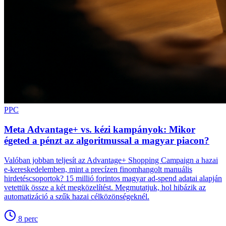
PPC
Meta Advantage+ vs. kézi kampányok: Mikor
égeted a pénzt az algoritmussal a magyar piacon?
Valóban jobban teljesít az Advantage+ Shopping Campaign a hazai
e-kereskedelemben, mint a precízen finomhangolt manuális
hirdetéscsoportok? 15 millió forintos magyar ad-spend adatai alapján
vetettük össze a két megközelítést. Megmutatjuk, hol hibázik az
automatizáció a szűk hazai célközönségeknél.
8
perc