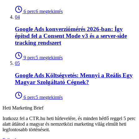
6
perc
6
megtekintés
04
Google Ads konverziómérés 2026-ban: Így
építsd fel a Consent Mode v3 és a server-side
tracking rendszert
9
perc
5
megtekintés
05
Google Ads Költségvetés: Mennyi a Reális Egy
Magyar Szolgáltató Cégnek?
6
perc
5
megtekintés
Heti Marketing Brief
Iratkozz fel a CTR.hu heti hírlevelére, és minden hétfő reggel 5 perc
alatt átlátod a magyar és nemzetközi marketing világ elmúlt heti
legfontosabb történéseit.