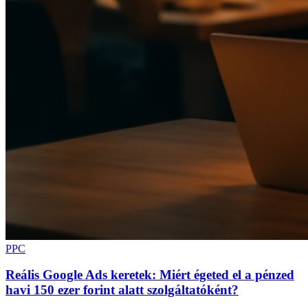
PPC
Reális Google Ads keretek: Miért égeted el a pénzed
havi 150 ezer forint alatt szolgáltatóként?