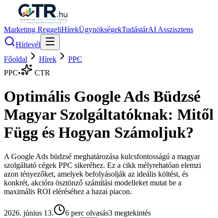
Marketing Reggeli
Hírek
Ügynökségek
Tudástár
AI Asszisztens
Hírlevél
Főoldal
Hírek
PPC
PPC
•
CTR
Optimális Google Ads Büdzsé
Magyar Szolgáltatóknak: Mitől
Függ és Hogyan Számoljuk?
A Google Ads büdzsé meghatározása kulcsfontosságú a magyar
szolgáltató cégek PPC sikeréhez. Ez a cikk mélyrehatóan elemzi
azon tényezőket, amelyek befolyásolják az ideális költést, és
konkrét, akcióra ösztönző számítási modelleket mutat be a
maximális ROI eléréséhez a hazai piacon.
2026. június 13.
6
perc olvasás
3
megtekintés