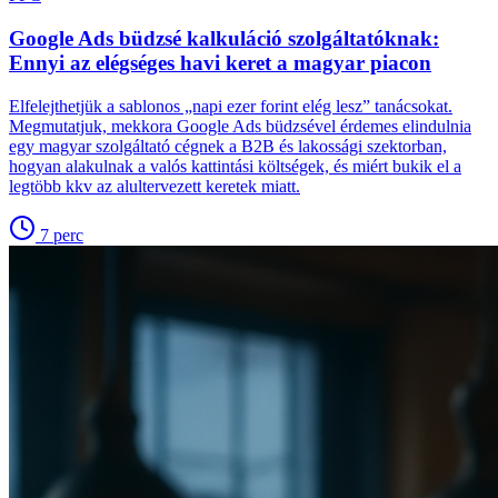
Google Ads büdzsé kalkuláció szolgáltatóknak:
Ennyi az elégséges havi keret a magyar piacon
Elfelejthetjük a sablonos „napi ezer forint elég lesz” tanácsokat.
Megmutatjuk, mekkora Google Ads büdzsével érdemes elindulnia
egy magyar szolgáltató cégnek a B2B és lakossági szektorban,
hogyan alakulnak a valós kattintási költségek, és miért bukik el a
legtöbb kkv az alultervezett keretek miatt.
7
perc