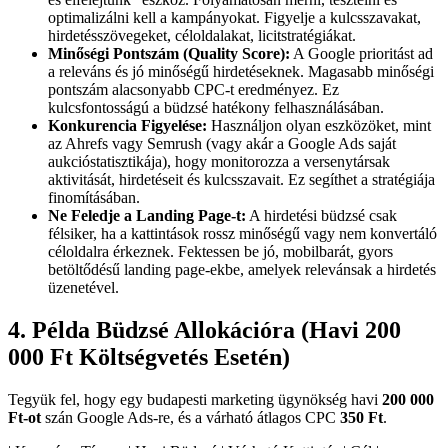
optimalizálni kell a kampányokat. Figyelje a kulcsszavakat,
hirdetésszövegeket, céloldalakat, licitstratégiákat.
Minőségi Pontszám (Quality Score):
A Google prioritást ad
a releváns és jó minőségű hirdetéseknek. Magasabb minőségi
pontszám alacsonyabb CPC-t eredményez. Ez
kulcsfontosságú a büdzsé hatékony felhasználásában.
Konkurencia Figyelése:
Használjon olyan eszközöket, mint
az Ahrefs vagy Semrush (vagy akár a Google Ads saját
aukcióstatisztikája), hogy monitorozza a versenytársak
aktivitását, hirdetéseit és kulcsszavait. Ez segíthet a stratégiája
finomításában.
Ne Feledje a Landing Page-t:
A hirdetési büdzsé csak
félsiker, ha a kattintások rossz minőségű vagy nem konvertáló
céloldalra érkeznek. Fektessen be jó, mobilbarát, gyors
betöltődésű landing page-ekbe, amelyek relevánsak a hirdetés
üzenetével.
4. Példa Büdzsé Allokációra (Havi 200
000 Ft Költségvetés Esetén)
Tegyük fel, hogy egy budapesti marketing ügynökség havi
200 000
Ft-ot
szán Google Ads-re, és a várható átlagos CPC
350 Ft
.