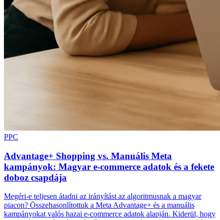
PPC
Advantage+ Shopping vs. Manuális Meta
kampányok: Magyar e-commerce adatok és a fekete
doboz csapdája
Megéri-e teljesen átadni az irányítást az algoritmusnak a magyar
piacon? Összehasonlítottuk a Meta Advantage+ és a manuális
kampányokat valós hazai e-commerce adatok alapján. Kiderül, hogy