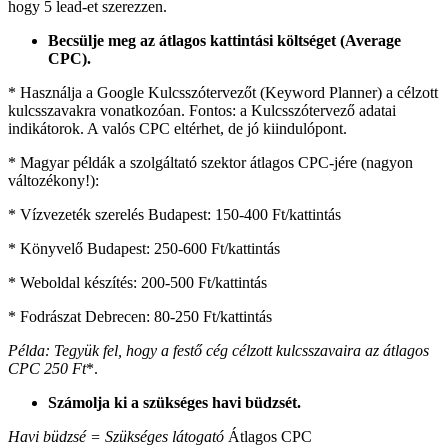
hogy 5 lead-et szerezzen.
Becsülje meg az átlagos kattintási költséget (Average
CPC).
* Használja a Google Kulcsszótervezőt (Keyword Planner) a célzott
kulcsszavakra vonatkozóan. Fontos: a Kulcsszótervező adatai
indikátorok. A valós CPC eltérhet, de jó kiindulópont.
* Magyar példák a szolgáltató szektor átlagos CPC-jére (nagyon
változékony!):
* Vízvezeték szerelés Budapest: 150-400 Ft/kattintás
* Könyvelő Budapest: 250-600 Ft/kattintás
* Weboldal készítés: 200-500 Ft/kattintás
* Fodrászat Debrecen: 80-250 Ft/kattintás
Példa: Tegyük fel, hogy a festő cég célzott kulcsszavaira az átlagos
CPC
250 Ft
*.
Számolja ki a szükséges havi büdzsét.
Havi büdzsé = Szükséges látogató
Átlagos CPC