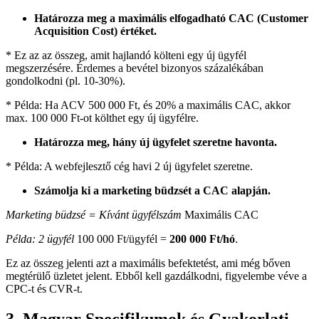
Határozza meg a maximális elfogadható CAC (Customer
Acquisition Cost) értéket.
* Ez az az összeg, amit hajlandó költeni egy új ügyfél
megszerzésére. Érdemes a bevétel bizonyos százalékában
gondolkodni (pl. 10-30%).
* Példa: Ha ACV 500 000 Ft, és 20% a maximális CAC, akkor
max. 100 000 Ft-ot költhet egy új ügyfélre.
Határozza meg, hány új ügyfelet szeretne havonta.
* Példa: A webfejlesztő cég havi 2 új ügyfelet szeretne.
Számolja ki a marketing büdzsét a CAC alapján.
Marketing büdzsé = Kívánt ügyfélszám
Maximális CAC
Példa: 2 ügyfél
100 000 Ft/ügyfél =
200 000 Ft/hó
.
Ez az összeg jelenti azt a maximális befektetést, ami még bőven
megtérülő üzletet jelent. Ebből kell gazdálkodni, figyelembe véve a
CPC-t és CVR-t.