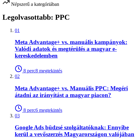
Népszerű a kategóriában
Legolvasottabb:
PPC
01
Meta Advantage+ vs. manuális kampányok:
Valódi adatok és megtérülés a magyar e-
kereskedelemben
8
perc
8
megtekintés
02
Meta Advantage+ vs. Manuális PPC: Megéri
átadni az irányítást a magyar piacon?
8
perc
6
megtekintés
03
Google Ads büdzsé szolgáltatóknak: Ennyibe
kerül a vevőszerzés Magyarországon valójában