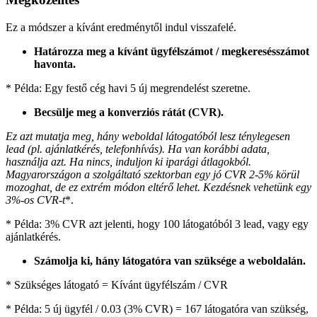
Ez a módszer a kívánt eredménytől indul visszafelé.
Határozza meg a kívánt ügyfélszámot / megkeresésszámot
havonta.
* Példa: Egy festő cég havi 5 új megrendelést szeretne.
Becsülje meg a konverziós rátát (CVR).
Ez azt mutatja meg, hány weboldal látogatóból lesz ténylegesen
lead (pl. ajánlatkérés, telefonhívás). Ha van korábbi adata,
használja azt. Ha nincs, induljon ki iparági átlagokból.
Magyarországon a szolgáltató szektorban egy jó CVR 2-5% körül
mozoghat, de ez extrém módon eltérő lehet. Kezdésnek vehetünk egy
3%-os CVR-t
*.
* Példa: 3% CVR azt jelenti, hogy 100 látogatóból 3 lead, vagy egy
ajánlatkérés.
Számolja ki, hány látogatóra van szüksége a weboldalán.
* Szükséges látogató = Kívánt ügyfélszám / CVR
* Példa: 5 új ügyfél / 0.03 (3% CVR) = 167 látogatóra van szükség,