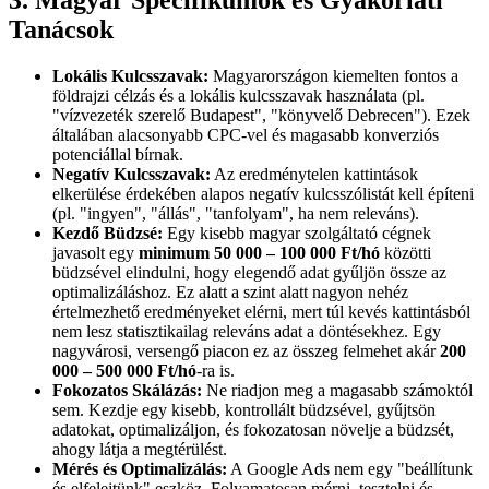
3. Magyar Specifikumok és Gyakorlati
Tanácsok
Lokális Kulcsszavak:
Magyarországon kiemelten fontos a
földrajzi célzás és a lokális kulcsszavak használata (pl.
"vízvezeték szerelő Budapest", "könyvelő Debrecen"). Ezek
általában alacsonyabb CPC-vel és magasabb konverziós
potenciállal bírnak.
Negatív Kulcsszavak:
Az eredménytelen kattintások
elkerülése érdekében alapos negatív kulcsszólistát kell építeni
(pl. "ingyen", "állás", "tanfolyam", ha nem releváns).
Kezdő Büdzsé:
Egy kisebb magyar szolgáltató cégnek
javasolt egy
minimum 50 000 – 100 000 Ft/hó
közötti
büdzsével elindulni, hogy elegendő adat gyűljön össze az
optimalizáláshoz. Ez alatt a szint alatt nagyon nehéz
értelmezhető eredményeket elérni, mert túl kevés kattintásból
nem lesz statisztikailag releváns adat a döntésekhez. Egy
nagyvárosi, versengő piacon ez az összeg felmehet akár
200
000 – 500 000 Ft/hó
-ra is.
Fokozatos Skálázás:
Ne riadjon meg a magasabb számoktól
sem. Kezdje egy kisebb, kontrollált büdzsével, gyűjtsön
adatokat, optimalizáljon, és fokozatosan növelje a büdzsét,
ahogy látja a megtérülést.
Mérés és Optimalizálás:
A Google Ads nem egy "beállítunk
és elfelejtünk" eszköz. Folyamatosan mérni, tesztelni és