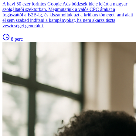
A havi 50 ezer forintos Google Ads büdzsék ideje lejárt a magyar
szolgáltatói szektorban. Megmutatjuk a valós CPC árakat a
fogászattól a B2B-ig, és kiszámoljuk azt a kritikus tömeget, ami alatt
el sem szabad indítani a kampányokat, ha nem akarsz tiszta
veszteséget generálni.
8
perc