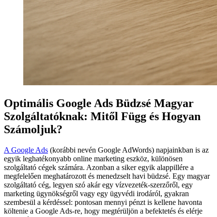
Optimális Google Ads Büdzsé Magyar
Szolgáltatóknak: Mitől Függ és Hogyan
Számoljuk?
A Google Ads
(korábbi nevén Google AdWords) napjainkban is az
egyik leghatékonyabb online marketing eszköz, különösen
szolgáltató cégek számára. Azonban a siker egyik alappillére a
megfelelően meghatározott és menedzselt havi büdzsé. Egy magyar
szolgáltató cég, legyen szó akár egy vízvezeték-szerzőről, egy
marketing ügynökségről vagy egy ügyvédi irodáról, gyakran
szembesül a kérdéssel: pontosan mennyi pénzt is kellene havonta
költenie a Google Ads-re, hogy megtérüljön a befektetés és elérje