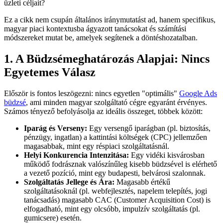
üzleti céljait?
Ez a cikk nem csupán általános iránymutatást ad, hanem specifikus,
magyar piaci kontextusba ágyazott tanácsokat és számítási
módszereket mutat be, amelyek segítenek a döntéshozatalban.
1. A Büdzsémeghatározás Alapjai: Nincs
Egyetemes Válasz
Először is fontos leszögezni: nincs egyetlen "optimális"
Google Ads
büdzsé
, ami minden magyar szolgáltató cégre egyaránt érvényes.
Számos tényező befolyásolja az ideális összeget, többek között:
Iparág és Verseny:
Egy versengő iparágban (pl. biztosítás,
pénzügy, ingatlan) a kattintási költségek (CPC) jellemzően
magasabbak, mint egy réspiaci szolgáltatásnál.
Helyi Konkurencia Intenzitása:
Egy vidéki kisvárosban
működő fodrásznak valószínűleg kisebb büdzsével is elérhető
a vezető pozíció, mint egy budapesti, belvárosi szalonnak.
Szolgáltatás Jellege és Ára:
Magasabb értékű
szolgáltatásoknál (pl. webfejlesztés, napelem telepítés, jogi
tanácsadás) magasabb CAC (Customer Acquisition Cost) is
elfogadható, mint egy olcsóbb, impulzív szolgáltatás (pl.
gumicsere) esetén.