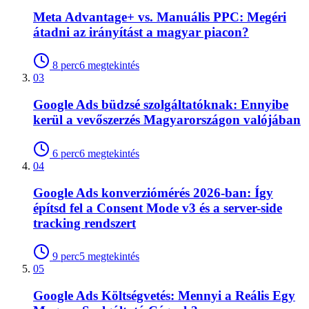
Meta Advantage+ vs. Manuális PPC: Megéri
átadni az irányítást a magyar piacon?
8
perc
6
megtekintés
03
Google Ads büdzsé szolgáltatóknak: Ennyibe
kerül a vevőszerzés Magyarországon valójában
6
perc
6
megtekintés
04
Google Ads konverziómérés 2026-ban: Így
építsd fel a Consent Mode v3 és a server-side
tracking rendszert
9
perc
5
megtekintés
05
Google Ads Költségvetés: Mennyi a Reális Egy