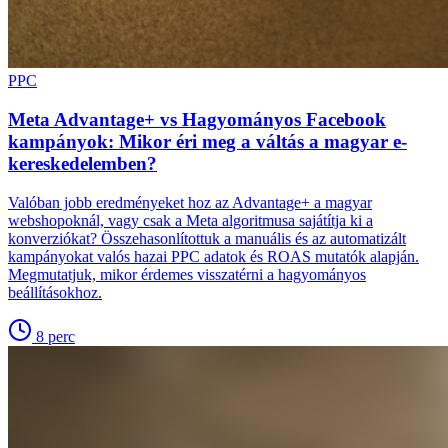
PPC
Meta Advantage+ vs Hagyományos Facebook
kampányok: Mikor éri meg a váltás a magyar e-
kereskedelemben?
Valóban jobb eredményeket hoz az Advantage+ a magyar
webshopoknál, vagy csak a Meta algoritmusa sajátítja ki a
konverziókat? Összehasonlítottuk a manuális és az automatizált
kampányokat valós hazai PPC adatok és ROAS mutatók alapján.
Megmutatjuk, mikor érdemes visszatérni a hagyományos
beállításokhoz.
8
perc