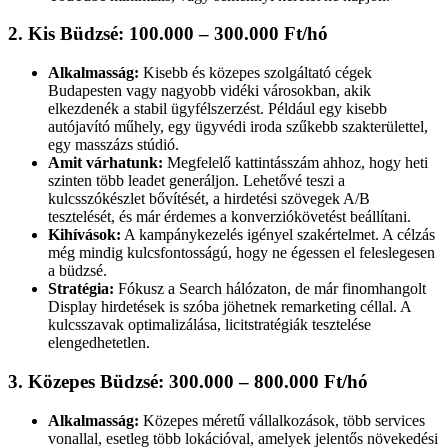
2. Kis Büdzsé: 100.000 – 300.000 Ft/hó
Alkalmasság:
Kisebb és közepes szolgáltató cégek
Budapesten vagy nagyobb vidéki városokban, akik
elkezdenék a stabil ügyfélszerzést. Például egy kisebb
autójavító műhely, egy ügyvédi iroda szűkebb szakterülettel,
egy masszázs stúdió.
Amit várhatunk:
Megfelelő kattintásszám ahhoz, hogy heti
szinten több leadet generáljon. Lehetővé teszi a
kulcsszókészlet bővítését, a hirdetési szövegek A/B
tesztelését, és már érdemes a konverziókövetést beállítani.
Kihívások:
A kampánykezelés igényel szakértelmet. A célzás
még mindig kulcsfontosságú, hogy ne égessen el feleslegesen
a büdzsé.
Stratégia:
Fókusz a Search hálózaton, de már finomhangolt
Display hirdetések is szóba jöhetnek remarketing céllal. A
kulcsszavak optimalizálása, licitstratégiák tesztelése
elengedhetetlen.
3. Közepes Büdzsé: 300.000 – 800.000 Ft/hó
Alkalmasság:
Közepes méretű vállalkozások, több services
vonallal, esetleg több lokációval, amelyek jelentős növekedési