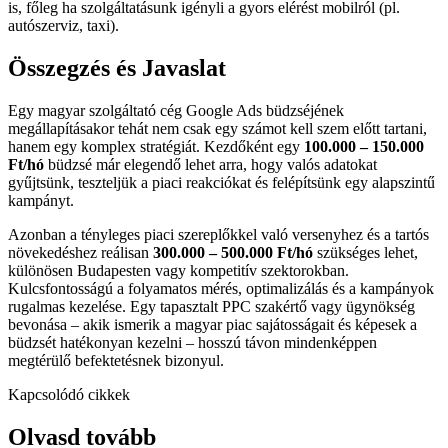
is, főleg ha szolgáltatásunk igényli a gyors elérést mobilról (pl.
autószerviz, taxi).
Összegzés és Javaslat
Egy magyar szolgáltató cég Google Ads büdzséjének
megállapításakor tehát nem csak egy számot kell szem előtt tartani,
hanem egy komplex stratégiát. Kezdőként egy
100.000 – 150.000
Ft/hó
büdzsé már elegendő lehet arra, hogy valós adatokat
gyűjtsünk, teszteljük a piaci reakciókat és felépítsünk egy alapszintű
kampányt.
Azonban a tényleges piaci szereplőkkel való versenyhez és a tartós
növekedéshez reálisan
300.000 – 500.000 Ft/hó
szükséges lehet,
különösen Budapesten vagy kompetitív szektorokban.
Kulcsfontosságú a folyamatos mérés, optimalizálás és a kampányok
rugalmas kezelése. Egy tapasztalt PPC szakértő vagy ügynökség
bevonása – akik ismerik a magyar piac sajátosságait és képesek a
büdzsét hatékonyan kezelni – hosszú távon mindenképpen
megtérülő befektetésnek bizonyul.
Kapcsolódó cikkek
Olvasd tovább