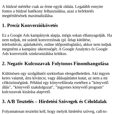
A büdzsé mértéke csak az érme egyik oldala. Legalább ennyire
fontos a büdzsé hatékony felhasználása, azaz a befektetés
megtérülésének maximalizálása.
1. Precíz Konverziókövetés
Ez a Google Ads kampányok alapja, mégis sokan elhanyagolják. Ha
nem tudjuk, mi számít konverziónak (pl. űrlap kitöltése,
telefonhívás, ajánlatkérés, online időpontfoglalás), akkor nem tudjuk
megmérni a kampány sikerességét. A Google Analytics és Google
Ads konverziók szinkronizálása kritikus.
2. Negatív Kulcsszavak Folytonos Finomhangolása
Különösen egy szolgáltatói szektorban elengedhetetlen. Aki ingyen
keres valamit, árra kíváncsi, vagy állásajánlatot kutat, az nem a mi
célközönségünk. Például egy könyvelőiroda esetében a "könyvelő
állás", "könyvelő szakdolgozat", "ingyenes könyvelő program"
kulcsszavak kizárása alapvető.
3. A/B Tesztelés – Hirdetési Szövegek és Céloldalak
Folyamatosan tesztelni kell, hogy melyik hirdetési szöveg, call-to-