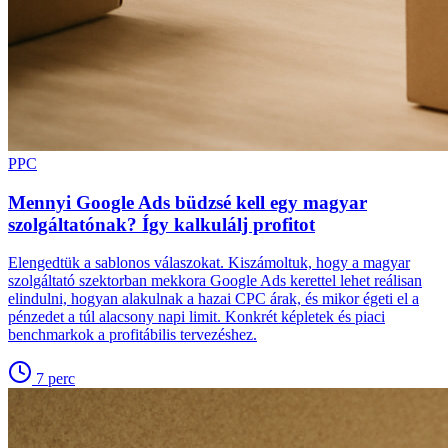
PPC
Mennyi Google Ads büdzsé kell egy magyar
szolgáltatónak? Így kalkulálj profitot
Elengedtük a sablonos válaszokat. Kiszámoltuk, hogy a magyar
szolgáltató szektorban mekkora Google Ads kerettel lehet reálisan
elindulni, hogyan alakulnak a hazai CPC árak, és mikor égeti el a
pénzedet a túl alacsony napi limit. Konkrét képletek és piaci
benchmarkok a profitábilis tervezéshez.
7
perc