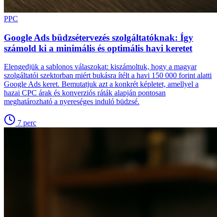
PPC
Google Ads büdzsétervezés szolgáltatóknak: Így
számold ki a minimális és optimális havi keretet
Elengedjük a sablonos válaszokat: kiszámoltuk, hogy a magyar
szolgáltatói szektorban miért bukásra ítélt a havi 150 000 forint alatti
Google Ads keret. Bemutatjuk azt a konkrét képletet, amellyel a
hazai CPC árak és konverziós ráták alapján pontosan
meghatározható a nyereséges induló büdzsé.
7
perc