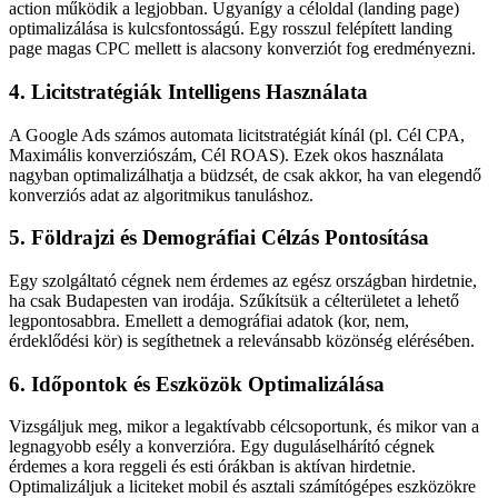
action működik a legjobban. Ugyanígy a céloldal (landing page)
optimalizálása is kulcsfontosságú. Egy rosszul felépített landing
page magas CPC mellett is alacsony konverziót fog eredményezni.
4. Licitstratégiák Intelligens Használata
A Google Ads számos automata licitstratégiát kínál (pl. Cél CPA,
Maximális konverziószám, Cél ROAS). Ezek okos használata
nagyban optimalizálhatja a büdzsét, de csak akkor, ha van elegendő
konverziós adat az algoritmikus tanuláshoz.
5. Földrajzi és Demográfiai Célzás Pontosítása
Egy szolgáltató cégnek nem érdemes az egész országban hirdetnie,
ha csak Budapesten van irodája. Szűkítsük a célterületet a lehető
legpontosabbra. Emellett a demográfiai adatok (kor, nem,
érdeklődési kör) is segíthetnek a relevánsabb közönség elérésében.
6. Időpontok és Eszközök Optimalizálása
Vizsgáljuk meg, mikor a legaktívabb célcsoportunk, és mikor van a
legnagyobb esély a konverzióra. Egy duguláselhárító cégnek
érdemes a kora reggeli és esti órákban is aktívan hirdetnie.
Optimalizáljuk a liciteket mobil és asztali számítógépes eszközökre