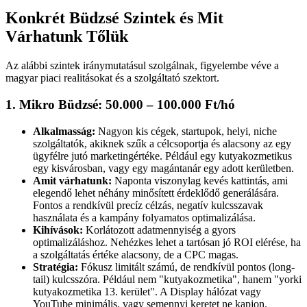
Konkrét Büdzsé Szintek és Mit
Várhatunk Tőlük
Az alábbi szintek iránymutatásul szolgálnak, figyelembe véve a
magyar piaci realitásokat és a szolgáltató szektort.
1. Mikro Büdzsé: 50.000 – 100.000 Ft/hó
Alkalmasság:
Nagyon kis cégek, startupok, helyi, niche
szolgáltatók, akiknek szűk a célcsoportja és alacsony az egy
ügyfélre jutó marketingértéke. Például egy kutyakozmetikus
egy kisvárosban, vagy egy magántanár egy adott kerületben.
Amit várhatunk:
Naponta viszonylag kevés kattintás, ami
elegendő lehet néhány minősített érdeklődő generálására.
Fontos a rendkívül precíz célzás, negatív kulcsszavak
használata és a kampány folyamatos optimalizálása.
Kihívások:
Korlátozott adatmennyiség a gyors
optimalizáláshoz. Nehézkes lehet a tartósan jó ROI elérése, ha
a szolgáltatás értéke alacsony, de a CPC magas.
Stratégia:
Fókusz limitált számú, de rendkívül pontos (long-
tail) kulcsszóra. Például nem "kutyakozmetika", hanem "yorki
kutyakozmetika 13. kerület". A Display hálózat vagy
YouTube minimális, vagy semennyi keretet ne kapjon.