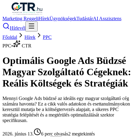
Marketing Reggeli
Hírek
Ügynökségek
Tudástár
AI Asszisztens
Hírlevél
Főoldal
Hírek
PPC
PPC
•
CTR
Optimális Google Ads Büdzsé
Magyar Szolgáltató Cégeknek:
Reális Költségek és Stratégiák
Mennyi Google Ads büdzsé az ideális egy magyar szolgáltató cég
számára havonta? Ez a cikk valós adatokon és esettanulmányokon
keresztül mutatja be a költségtervezés alapjait, a sikeres PPC
stratégia felépítését és a megtérülés optimalizálását szektor
specifikusan.
2026. június 13.
6
perc olvasás
2
megtekintés