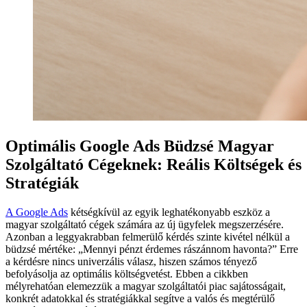
Optimális Google Ads Büdzsé Magyar
Szolgáltató Cégeknek: Reális Költségek és
Stratégiák
A Google Ads
kétségkívül az egyik leghatékonyabb eszköz a
magyar szolgáltató cégek számára az új ügyfelek megszerzésére.
Azonban a leggyakrabban felmerülő kérdés szinte kivétel nélkül a
büdzsé mértéke: „Mennyi pénzt érdemes rászánnom havonta?” Erre
a kérdésre nincs univerzális válasz, hiszen számos tényező
befolyásolja az optimális költségvetést. Ebben a cikkben
mélyrehatóan elemezzük a magyar szolgáltatói piac sajátosságait,
konkrét adatokkal és stratégiákkal segítve a valós és megtérülő