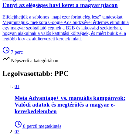
Ennyi az elégséges havi keret a magyar piacon
Elfelejthetjük a sablonos „napi ezer forint elég lesz” tanácsokat.
Megmutatjuk, mekkora Google Ads büdzsével érdemes elindulnia
egy magyar szolgáltató cégnek a B2B és lakossági szektorban,
hogyan alakulnak a valós kattintási költségek, és miért bukik el a
legtöbb kkv az alultervezett keretek miatt.
7
perc
Népszerű a kategóriában
Legolvasottabb:
PPC
01
Meta Advantage+ vs. manuális kampányok:
Valódi adatok és megtérülés a magyar e-
kereskedelemben
8
perc
8
megtekintés
02