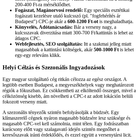
200-400 Ft-ra mérséklődhet.
Fogászat, Magánorvosi rendelő:
Egy speciális esztétikai
fogászati kezelésre utaló kulcsszó (pl. "fogfehérítés ár
Budapest") CPC-je akár a
600-1200 Ft-ot
is meghaladhatja.
Könyvelés, Adótanácsadás:
Bár a verseny nagy, a
kulcsszavak diverzitása miatt 300-700 Ft/kattintás is lehet az
átlagos CPC.
Webfejlesztés, SEO szolgáltatás:
Itt a szakmai jelleg miatt
magasabbak a kattintási költségek, akár
500-1000 Ft
is lehet
egy-egy releváns klikk.
Helyi Célzás és Szezonális Ingyadozások
Egy magyar szolgáltató cég ritkán célozza az egész országot. A
legtöbb esetben Budapest, a megyeszékhelyek vagy meghatározott
régiók a fókuszban. Ez csökkentheti az elköltendő összeget, mivel a
célközönség kisebb, ám növelheti a CPC-t az adott lokáción belüli
fokozott verseny miatt.
A szezonális tényezők szintén befolyásolják a büdzsét. Egy
klímaszerelő cégnek nyáron magasabb büdzsére lesz szüksége és
magasabb CPC-vel kell számolnia, mint télen. Egy fodrászatban
karácsony előtt vagy szalagavató idején szintén megnőhet a
keresőszavak iránti érdeklődés, és ezzel együtt a versenytársi licit.