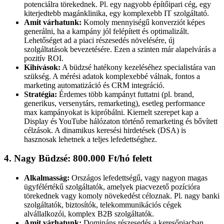
potenciálra törekednek. Pl. egy nagyobb építőipari cég, egy
kiterjedtebb magánklinika, egy komplexebb IT szolgáltató.
Amit várhatunk:
Komoly mennyiségű konverziót képes
generálni, ha a kampány jól felépített és optimalizált.
Lehetőséget ad a piaci részesedés növelésére, új
szolgáltatások bevezetésére. Ezen a szinten már alapelvárás a
pozitív ROI.
Kihívások:
A büdzsé hatékony kezeléséhez specialistára van
szükség. A mérési adatok komplexebbé válnak, fontos a
marketing automatizáció és CRM integráció.
Stratégia:
Érdemes több kampányt futtatni (pl. brand,
generikus, versenytárs, remarketing), esetleg performance
max kampányokat is kipróbálni. Kiemelt szerepet kap a
Display és YouTube hálózaton történő remarketing és bővített
célzások. A dinamikus keresési hirdetések (DSA) is
hasznosak lehetnek a teljes lefedettséghez.
4. Nagy Büdzsé: 800.000 Ft/hó felett
Alkalmasság:
Országos lefedettségű, vagy nagyon magas
ügyfélértékű szolgáltatók, amelyek piacvezető pozícióra
törekednek vagy komoly növekedést céloznak. Pl. nagy banki
szolgáltatók, biztosítók, telekommunikációs cégek
alvállalkozói, komplex B2B szolgáltatók.
Amit várhatunk:
Domináns részesedés a keresőpiacban,