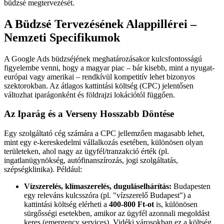
büdzsé megtervezését.
A Büdzsé Tervezésének Alappillérei –
Nemzeti Specifikumok
A Google Ads büdzséjének meghatározásakor kulcsfontosságú
figyelembe venni, hogy a magyar piac – bár kisebb, mint a nyugat-
európai vagy amerikai – rendkívül kompetitív lehet bizonyos
szektorokban. Az átlagos kattintási költség (CPC) jelentősen
változhat iparágonként és földrajzi lokációtól függően.
Az Iparág és a Verseny Hosszabb Döntése
Egy szolgáltató cég számára a CPC jellemzően magasabb lehet,
mint egy e-kereskedelmi vállalkozás esetében, különösen olyan
területeken, ahol nagy az ügyfél/tranzakció érték (pl.
ingatlanügynökség, autófinanszírozás, jogi szolgáltatás,
szépségklinika). Például:
Vízszerelés, klímaszerelés, duguláselhárítás:
Budapesten
egy releváns kulcsszóra (pl. "vízszerelő Budapest") a
kattintási költség elérheti a
400-800 Ft-ot
is, különösen
sürgősségi esetekben, amikor az ügyfél azonnali megoldást
keres (emergency services). Vidéki városokban ez a költség