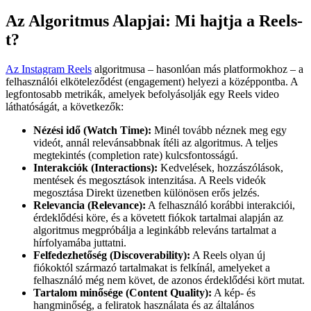
Az Algoritmus Alapjai: Mi hajtja a Reels-
t?
Az Instagram Reels
algoritmusa – hasonlóan más platformokhoz – a
felhasználói elköteleződést (engagement) helyezi a középpontba. A
legfontosabb metrikák, amelyek befolyásolják egy Reels video
láthatóságát, a következők:
Nézési idő (Watch Time):
Minél tovább néznek meg egy
videót, annál relevánsabbnak ítéli az algoritmus. A teljes
megtekintés (completion rate) kulcsfontosságú.
Interakciók (Interactions):
Kedvelések, hozzászólások,
mentések és megosztások intenzitása. A Reels videók
megosztása Direkt üzenetben különösen erős jelzés.
Relevancia (Relevance):
A felhasználó korábbi interakciói,
érdeklődési köre, és a követett fiókok tartalmai alapján az
algoritmus megpróbálja a leginkább releváns tartalmat a
hírfolyamába juttatni.
Felfedezhetőség (Discoverability):
A Reels olyan új
fiókoktól származó tartalmakat is felkínál, amelyeket a
felhasználó még nem követ, de azonos érdeklődési kört mutat.
Tartalom minősége (Content Quality):
A kép- és
hangminőség, a feliratok használata és az általános