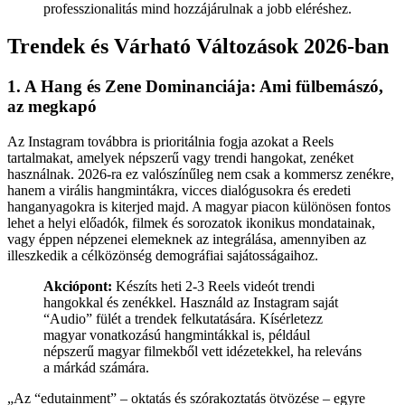
professzionalitás mind hozzájárulnak a jobb eléréshez.
Trendek és Várható Változások 2026-ban
1. A Hang és Zene Dominanciája: Ami fülbemászó,
az megkapó
Az Instagram továbbra is prioritálnia fogja azokat a Reels
tartalmakat, amelyek népszerű vagy trendi hangokat, zenéket
használnak. 2026-ra ez valószínűleg nem csak a kommersz zenékre,
hanem a virális hangmintákra, vicces dialógusokra és eredeti
hanganyagokra is kiterjed majd. A magyar piacon különösen fontos
lehet a helyi előadók, filmek és sorozatok ikonikus mondatainak,
vagy éppen népzenei elemeknek az integrálása, amennyiben az
illeszkedik a célközönség demográfiai sajátosságaihoz.
Akciópont:
Készíts heti 2-3 Reels videót trendi
hangokkal és zenékkel. Használd az Instagram saját
“Audio” fülét a trendek felkutatására. Kísérletezz
magyar vonatkozású hangmintákkal is, például
népszerű magyar filmekből vett idézetekkel, ha releváns
a márkád számára.
„
Az “edutainment” – oktatás és szórakoztatás ötvözése – egyre