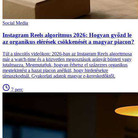
Social Media
Instagram Reels algoritmus 2026: Hogyan győzd le
az organikus elérések csökkenését a magyar piacon?
Túl a táncolós videókon: 2026-ban az Instagram Reels algoritmusa
már a watch-time és a közvetlen megosztások arányát bünteti vagy
jutalmazza. Megmutatjuk, hogyan érhetsz el százezres organikus
megtekintést a hazai piacon anélkül, hogy hirdetésekre
támaszkodnál. Gyakorlati adatok magyar e-kereskedőktől.
7
perc