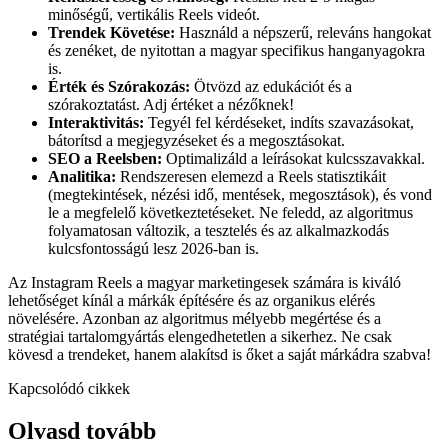
minőségű, vertikális Reels videót.
Trendek Követése:
Használd a népszerű, releváns hangokat
és zenéket, de nyitottan a magyar specifikus hanganyagokra
is.
Érték és Szórakozás:
Ötvözd az edukációt és a
szórakoztatást. Adj értéket a nézőknek!
Interaktivitás:
Tegyél fel kérdéseket, indíts szavazásokat,
bátorítsd a megjegyzéseket és a megosztásokat.
SEO a Reelsben:
Optimalizáld a leírásokat kulcsszavakkal.
Analitika:
Rendszeresen elemezd a Reels statisztikáit
(megtekintések, nézési idő, mentések, megosztások), és vond
le a megfelelő következtetéseket. Ne feledd, az algoritmus
folyamatosan változik, a tesztelés és az alkalmazkodás
kulcsfontosságú lesz 2026-ban is.
Az Instagram Reels a magyar marketingesek számára is kiváló
lehetőséget kínál a márkák építésére és az organikus elérés
növelésére. Azonban az algoritmus mélyebb megértése és a
stratégiai tartalomgyártás elengedhetetlen a sikerhez. Ne csak
kövesd a trendeket, hanem alakítsd is őket a saját márkádra szabva!
Kapcsolódó cikkek
Olvasd tovább