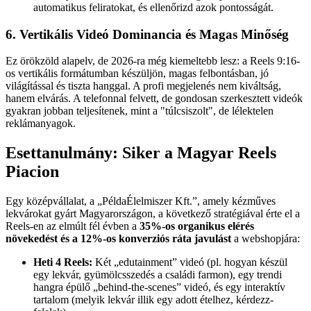
automatikus feliratokat, és ellenőrizd azok pontosságát.
6. Vertikális Videó Dominancia és Magas Minőség
Ez örökzöld alapelv, de 2026-ra még kiemeltebb lesz: a Reels 9:16-
os vertikális formátumban készüljön, magas felbontásban, jó
világítással és tiszta hanggal. A profi megjelenés nem kiváltság,
hanem elvárás. A telefonnal felvett, de gondosan szerkesztett videók
gyakran jobban teljesítenek, mint a "túlcsiszolt", de lélektelen
reklámanyagok.
Esettanulmány: Siker a Magyar Reels
Piacion
Egy középvállalat, a „PéldaÉlelmiszer Kft.”, amely kézműves
lekvárokat gyárt Magyarországon, a következő stratégiával érte el a
Reels-en az elmúlt fél évben a
35%-os organikus elérés
növekedést és a 12%-os konverziós ráta javulást
a webshopjára:
Heti 4 Reels:
Két „edutainment” videó (pl. hogyan készül
egy lekvár, gyümölcsszedés a családi farmon), egy trendi
hangra épülő „behind-the-scenes” videó, és egy interaktív
tartalom (melyik lekvár illik egy adott ételhez, kérdezz-