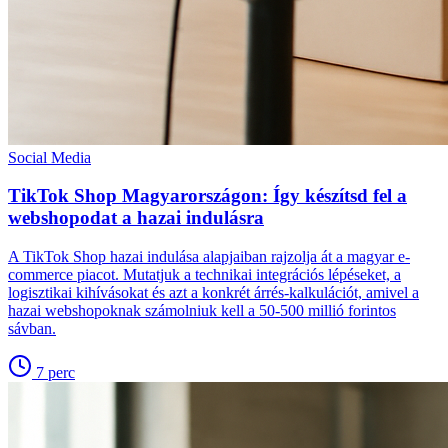
Social Media
TikTok Shop Magyarországon: Így készítsd fel a
webshopodat a hazai indulásra
A TikTok Shop hazai indulása alapjaiban rajzolja át a magyar e-
commerce piacot. Mutatjuk a technikai integrációs lépéseket, a
logisztikai kihívásokat és azt a konkrét árrés-kalkulációt, amivel a
hazai webshopoknak számolniuk kell a 50-500 millió forintos
sávban.
7
perc