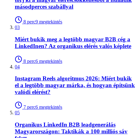
másodperces szabállyal
8
perc
9
megtekintés
03
Miért bukik meg a legtöbb magyar B2B cég a
LinkedInen? Az organikus elérés valós képlete
8
perc
6
megtekintés
04
Instagram Reels algoritmus 2026: Miért bukik
el a legtöbb magyar márka, és hogyan építsünk
valódi elérést?
7
perc
6
megtekintés
05
Organikus LinkedIn B2B leadgenerálás
Magyarországon: Taktikák a 100 milliós sáv