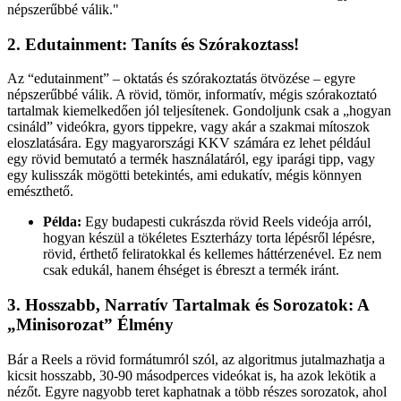
népszerűbbé válik.
"
2. Edutainment: Taníts és Szórakoztass!
Az “edutainment” – oktatás és szórakoztatás ötvözése – egyre
népszerűbbé válik. A rövid, tömör, informatív, mégis szórakoztató
tartalmak kiemelkedően jól teljesítenek. Gondoljunk csak a „hogyan
csináld” videókra, gyors tippekre, vagy akár a szakmai mítoszok
eloszlatására. Egy magyarországi KKV számára ez lehet például
egy rövid bemutató a termék használatáról, egy iparági tipp, vagy
egy kulisszák mögötti betekintés, ami edukatív, mégis könnyen
emészthető.
Példa:
Egy budapesti cukrászda rövid Reels videója arról,
hogyan készül a tökéletes Eszterházy torta lépésről lépésre,
rövid, érthető feliratokkal és kellemes háttérzenével. Ez nem
csak edukál, hanem éhséget is ébreszt a termék iránt.
3. Hosszabb, Narratív Tartalmak és Sorozatok: A
„Minisorozat” Élmény
Bár a Reels a rövid formátumról szól, az algoritmus jutalmazhatja a
kicsit hosszabb, 30-90 másodperces videókat is, ha azok lekötik a
nézőt. Egyre nagyobb teret kaphatnak a több részes sorozatok, ahol