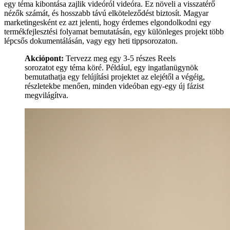
egy téma kibontása zajlik videóról videóra. Ez növeli a visszatérő
nézők számát, és hosszabb távú elköteleződést biztosít. Magyar
marketingesként ez azt jelenti, hogy érdemes elgondolkodni egy
termékfejlesztési folyamat bemutatásán, egy különleges projekt több
lépcsős dokumentálásán, vagy egy heti tippsorozaton.
Akciópont:
Tervezz meg egy 3-5 részes Reels
sorozatot egy téma köré. Például, egy ingatlanügynök
bemutathatja egy felújítási projektet az elejétől a végéig,
részletekbe menően, minden videóban egy-egy új fázist
megvilágítva.