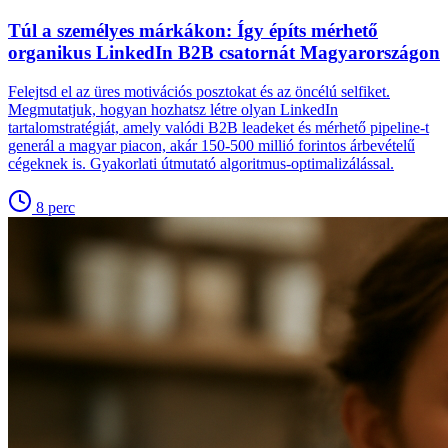
Túl a személyes márkákon: Így építs mérhető
organikus LinkedIn B2B csatornát Magyarországon
Felejtsd el az üres motivációs posztokat és az öncélú selfiket.
Megmutatjuk, hogyan hozhatsz létre olyan LinkedIn
tartalomstratégiát, amely valódi B2B leadeket és mérhető pipeline-t
generál a magyar piacon, akár 150-500 millió forintos árbevételű
cégeknek is. Gyakorlati útmutató algoritmus-optimalizálással.
8
perc