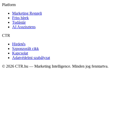
Platform
Marketing Reggeli
Friss hírek
Tudástár
AI Asszisztens
CTR
Hirdetés
Szponzorált cikk
Kapcsolat
Adatvédelmi szabályzat
©
2026
CTR.hu — Marketing Intelligence. Minden jog fenntartva.