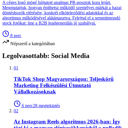
A céges logó mögé bújtatott unalmas PR-posztok kora lejárt.
Megmutatjuk, hogyan építhetsz működő személyes márkát a hazai
döntéshozók elérésére, konkrét elköteleződési adatokkal és az
algoritmus működésével alátámasztva. Felejtsd el a semmitmondó
stock fotókat: íme a B2B leadgenerálás új szabályai.
8
perc
Népszerű a kategóriában
Legolvasottabb:
Social Media
01
TikTok Shop Magyarországon: Teljeskörű
Marketing Felkészülési Útmutató
Vállalkozásoknak
6
perc
28
megtekintés
02
Az Instagram Reels algoritmus 2026-ban: Így
törj ki a magyar eléréscsökkenésből a nulladik