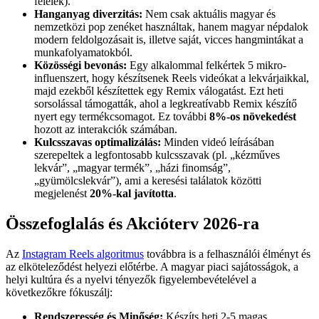
felelek).
Hanganyag diverzitás:
Nem csak aktuális magyar és
nemzetközi pop zenéket használtak, hanem magyar népdalok
modern feldolgozásait is, illetve saját, vicces hangmintákat a
munkafolyamatokból.
Közösségi bevonás:
Egy alkalommal felkértek 5 mikro-
influenszert, hogy készítsenek Reels videókat a lekvárjaikkal,
majd ezekből készítettek egy Remix válogatást. Ezt heti
sorsolással támogatták, ahol a legkreatívabb Remix készítő
nyert egy termékcsomagot. Ez további
8%-os növekedést
hozott az interakciók számában.
Kulcsszavas optimalizálás:
Minden videó leírásában
szerepeltek a legfontosabb kulcsszavak (pl. „kézműves
lekvár”, „magyar termék”, „házi finomság”,
„gyümölcslekvár”), ami a keresési találatok közötti
megjelenést
20%-kal javította
.
Összefoglalás és Akcióterv 2026-ra
Az
Instagram Reels algoritmus
továbbra is a felhasználói élményt és
az elköteleződést helyezi előtérbe. A magyar piaci sajátosságok, a
helyi kultúra és a nyelvi tényezők figyelembevételével a
következőkre fókuszálj:
Rendszeresség és Minőség:
Készíts heti 2-5 magas