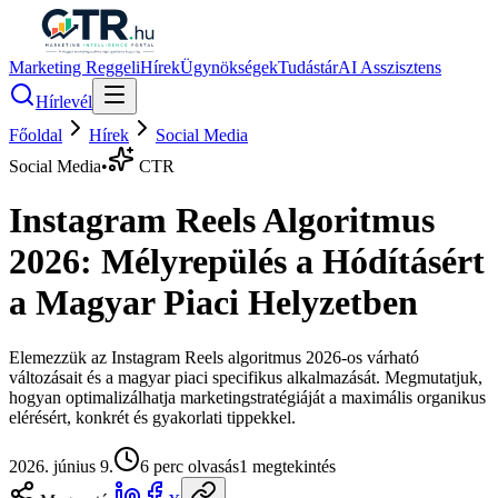
Marketing Reggeli
Hírek
Ügynökségek
Tudástár
AI Asszisztens
Hírlevél
Főoldal
Hírek
Social Media
Social Media
•
CTR
Instagram Reels Algoritmus
2026: Mélyrepülés a Hódításért
a Magyar Piaci Helyzetben
Elemezzük az Instagram Reels algoritmus 2026-os várható
változásait és a magyar piaci specifikus alkalmazását. Megmutatjuk,
hogyan optimalizálhatja marketingstratégiáját a maximális organikus
elérésért, konkrét és gyakorlati tippekkel.
2026. június 9.
6
perc olvasás
1
megtekintés