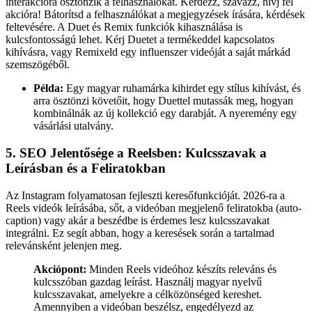
interakcióra ösztönzik a felhasználókat. Kérdezz, szavazz, hívj fel
akcióra! Bátorítsd a felhasználókat a megjegyzések írására, kérdések
feltevésére. A Duet és Remix funkciók kihasználása is
kulcsfontosságú lehet. Kérj Duetet a termékeddel kapcsolatos
kihívásra, vagy Remixeld egy influenszer videóját a saját márkád
szemszögéből.
Példa:
Egy magyar ruhamárka kihirdet egy stílus kihívást, és
arra ösztönzi követőit, hogy Duettel mutassák meg, hogyan
kombinálnák az új kollekció egy darabját. A nyeremény egy
vásárlási utalvány.
5. SEO Jelentősége a Reelsben: Kulcsszavak a
Leírásban és a Feliratokban
Az Instagram folyamatosan fejleszti keresőfunkcióját. 2026-ra a
Reels videók leírásába, sőt, a videóban megjelenő feliratokba (auto-
caption) vagy akár a beszédbe is érdemes lesz kulcsszavakat
integrálni. Ez segít abban, hogy a keresések során a tartalmad
relevánsként jelenjen meg.
Akciópont:
Minden Reels videóhoz készíts releváns és
kulcsszóban gazdag leírást. Használj magyar nyelvű
kulcsszavakat, amelyekre a célközönséged kereshet.
Amennyiben a videóban beszélsz, engedélyezd az