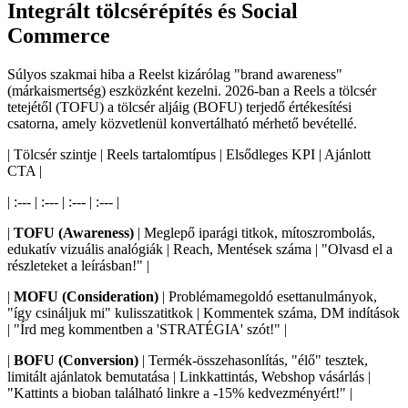
Integrált tölcsérépítés és Social
Commerce
Súlyos szakmai hiba a Reelst kizárólag "brand awareness"
(márkaismertség) eszközként kezelni. 2026-ban a Reels a tölcsér
tetejétől (TOFU) a tölcsér aljáig (BOFU) terjedő értékesítési
csatorna, amely közvetlenül konvertálható mérhető bevétellé.
| Tölcsér szintje | Reels tartalomtípus | Elsődleges KPI | Ajánlott
CTA |
| :--- | :--- | :--- | :--- |
|
TOFU (Awareness)
| Meglepő iparági titkok, mítoszrombolás,
edukatív vizuális analógiák | Reach, Mentések száma | "Olvasd el a
részleteket a leírásban!" |
|
MOFU (Consideration)
| Problémamegoldó esettanulmányok,
"így csináljuk mi" kulisszatitkok | Kommentek száma, DM indítások
| "Írd meg kommentben a 'STRATÉGIA' szót!" |
|
BOFU (Conversion)
| Termék-összehasonlítás, "élő" tesztek,
limitált ajánlatok bemutatása | Linkkattintás, Webshop vásárlás |
"Kattints a bioban található linkre a -15% kedvezményért!" |