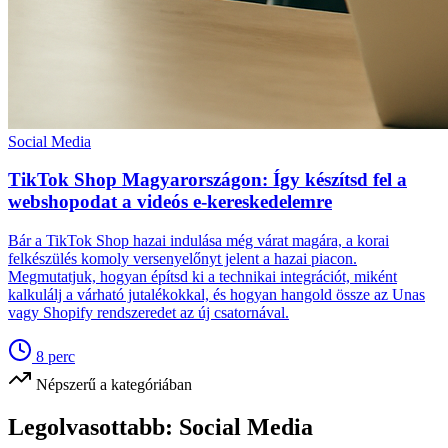
Social Media
TikTok Shop Magyarországon: Így készítsd fel a
webshopodat a videós e-kereskedelemre
Bár a TikTok Shop hazai indulása még várat magára, a korai
felkészülés komoly versenyelőnyt jelent a hazai piacon.
Megmutatjuk, hogyan építsd ki a technikai integrációt, miként
kalkulálj a várható jutalékokkal, és hogyan hangold össze az Unas
vagy Shopify rendszeredet az új csatornával.
8
perc
Népszerű a kategóriában
Legolvasottabb:
Social Media