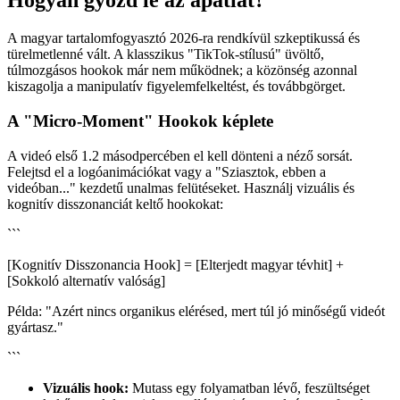
Hogyan győzd le az apátiát?
A magyar tartalomfogyasztó 2026-ra rendkívül szkeptikussá és
türelmetlenné vált. A klasszikus "TikTok-stílusú" üvöltő,
túlmozgásos hookok már nem működnek; a közönség azonnal
kiszagolja a manipulatív figyelemfelkeltést, és továbbgörget.
A "Micro-Moment" Hookok képlete
A videó első 1.2 másodpercében el kell dönteni a néző sorsát.
Felejtsd el a logóanimációkat vagy a "Sziasztok, ebben a
videóban..." kezdetű unalmas felütéseket. Használj vizuális és
kognitív disszonanciát keltő hookokat:
```
[Kognitív Disszonancia Hook] = [Elterjedt magyar tévhit] +
[Sokkoló alternatív valóság]
Példa: "Azért nincs organikus elérésed, mert túl jó minőségű videót
gyártasz."
```
Vizuális hook:
Mutass egy folyamatban lévő, feszültséget