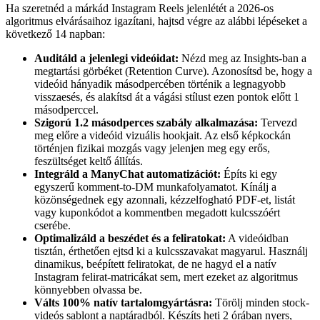
Ha szeretnéd a márkád Instagram Reels jelenlétét a 2026-os
algoritmus elvárásaihoz igazítani, hajtsd végre az alábbi lépéseket a
következő 14 napban:
Auditáld a jelenlegi videóidat:
Nézd meg az Insights-ban a
megtartási görbéket (Retention Curve). Azonosítsd be, hogy a
videóid hányadik másodpercében történik a legnagyobb
visszaesés, és alakítsd át a vágási stílust ezen pontok előtt 1
másodperccel.
Szigorú 1.2 másodperces szabály alkalmazása:
Tervezd
meg előre a videóid vizuális hookjait. Az első képkockán
történjen fizikai mozgás vagy jelenjen meg egy erős,
feszültséget keltő állítás.
Integráld a ManyChat automatizációt:
Építs ki egy
egyszerű komment-to-DM munkafolyamatot. Kínálj a
közönségednek egy azonnali, kézzelfogható PDF-et, listát
vagy kuponkódot a kommentben megadott kulcsszóért
cserébe.
Optimalizáld a beszédet és a feliratokat:
A videóidban
tisztán, érthetően ejtsd ki a kulcsszavakat magyarul. Használj
dinamikus, beépített feliratokat, de ne hagyd el a natív
Instagram felirat-matricákat sem, mert ezeket az algoritmus
könnyebben olvassa be.
Válts 100% natív tartalomgyártásra:
Törölj minden stock-
videós sablont a naptáradból. Készíts heti 2 órában nyers,