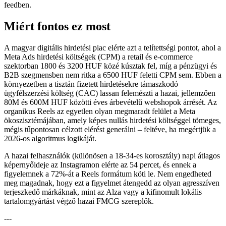
feedben.
Miért fontos ez most
A magyar digitális hirdetési piac elérte azt a telítettségi pontot, ahol a
Meta Ads hirdetési költségek (CPM) a retail és e-commerce
szektorban 1800 és 3200 HUF közé kúsztak fel, míg a pénzügyi és
B2B szegmensben nem ritka a 6500 HUF feletti CPM sem. Ebben a
környezetben a tisztán fizetett hirdetésekre támaszkodó
ügyfélszerzési költség (CAC) lassan felemészti a hazai, jellemzően
80M és 600M HUF közötti éves árbevételű webshopok árrését. Az
organikus Reels az egyetlen olyan megmaradt felület a Meta
ökoszisztémájában, amely képes nullás hirdetési költséggel tömeges,
mégis tűpontosan célzott elérést generálni – feltéve, ha megértjük a
2026-os algoritmus logikáját.
A hazai felhasználók (különösen a 18-34-es korosztály) napi átlagos
képernyőideje az Instagramon elérte az 54 percet, és ennek a
figyelemnek a 72%-át a Reels formátum köti le. Nem engedheted
meg magadnak, hogy ezt a figyelmet átengedd az olyan agresszíven
terjeszkedő márkáknak, mint az Alza vagy a kifinomult lokális
tartalomgyártást végző hazai FMCG szereplők.
---