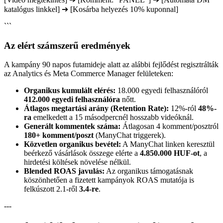
katalógus linkkel] ➔ [Kosárba helyezés 10% kuponnal]
```
Az elért számszerű eredmények
A kampány 90 napos futamideje alatt az alábbi fejlődést regisztrálták
az Analytics és Meta Commerce Manager felületeken:
Organikus kumulált elérés:
18.000 egyedi felhasználóról
412.000 egyedi felhasználóra
nőtt.
Átlagos megtartási arány (Retention Rate):
12%-ról
48%-
ra
emelkedett a 15 másodpercnél hosszabb videóknál.
Generált kommentek száma:
Átlagosan 4 komment/posztról
180+ komment/poszt
(ManyChat triggerek).
Közvetlen organikus bevétel:
A ManyChat linken keresztül
beérkező vásárlások összege elérte a
4.850.000 HUF-ot
, a
hirdetési költések növelése nélkül.
Blended ROAS javulás:
Az organikus támogatásnak
köszönhetően a fizetett kampányok ROAS mutatója is
felkúszott 2.1-ről
3.4-re
.
---