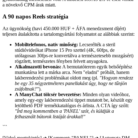
a növekvő CPM árak miatt.
A 90 napos Reels stratégia
Az ügynökség (havi 450.000 HUF + ÁFA menedzsment díjért)
teljesen átalakította a tartalomgyártási folyamatot az alábbiak szerint:
Mobiltelefonos, natív minőség:
Lecserélték a steril
stúdióvideókat iPhone 15 Pro szettel (4K, 60fps, de
utólagosan 30fps-re konvertálva a természetesebb mozgásért)
rögzített, természetes fényben felvett anyagokra.
Alkalmazotti bevonás:
A bemutatóterem egyik belsőépítész
munkatársa lett a márka arca. Nem "eladni" próbált, hanem
lakberendezési problémákat oldott meg (pl.
"Hogyan rendezz
be egy 35 négyzetméteres panellakást úgy, hogy ne tűnjön
zsúfoltnak?"
).
A ManyChat tölcsér bevezetése:
Minden olyan videóhoz,
amely egy-egy lakberendezési tippet mutatott be, készült egy
letölthető PDF termékkatalógus és árlista. A CTA így szólt:
"Írd meg kommentben a 'PANEL' szót, és küldjük a
felhasznált bútorok listáját árakkal!"
```
[Videó megtekintés] ➔ [Komment: "PANEL"] ➔ [Automata DM