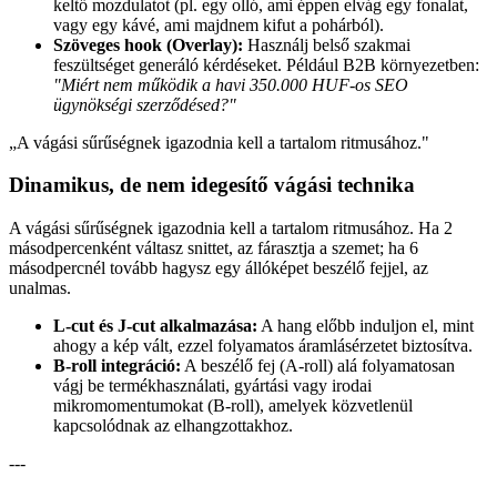
keltő mozdulatot (pl. egy olló, ami éppen elvág egy fonalat,
vagy egy kávé, ami majdnem kifut a pohárból).
Szöveges hook (Overlay):
Használj belső szakmai
feszültséget generáló kérdéseket. Például B2B környezetben:
"Miért nem működik a havi 350.000 HUF-os SEO
ügynökségi szerződésed?"
„
A vágási sűrűségnek igazodnia kell a tartalom ritmusához.
"
Dinamikus, de nem idegesítő vágási technika
A vágási sűrűségnek igazodnia kell a tartalom ritmusához. Ha 2
másodpercenként váltasz snittet, az fárasztja a szemet; ha 6
másodpercnél tovább hagysz egy állóképet beszélő fejjel, az
unalmas.
L-cut és J-cut alkalmazása:
A hang előbb induljon el, mint
ahogy a kép vált, ezzel folyamatos áramlásérzetet biztosítva.
B-roll integráció:
A beszélő fej (A-roll) alá folyamatosan
vágj be termékhasználati, gyártási vagy irodai
mikromomentumokat (B-roll), amelyek közvetlenül
kapcsolódnak az elhangzottakhoz.
---