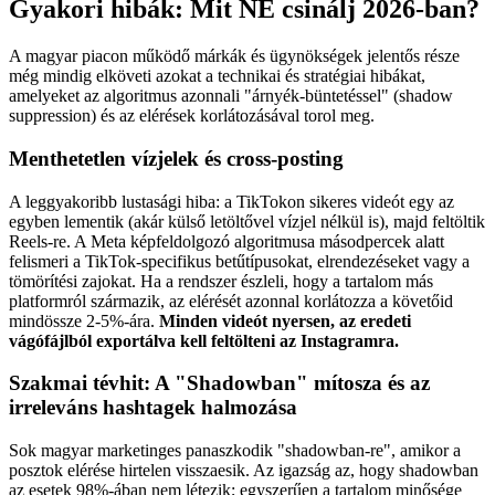
Gyakori hibák: Mit NE csinálj 2026-ban?
A magyar piacon működő márkák és ügynökségek jelentős része
még mindig elköveti azokat a technikai és stratégiai hibákat,
amelyeket az algoritmus azonnali "árnyék-büntetéssel" (shadow
suppression) és az elérések korlátozásával torol meg.
Menthetetlen vízjelek és cross-posting
A leggyakoribb lustasági hiba: a TikTokon sikeres videót egy az
egyben lementik (akár külső letöltővel vízjel nélkül is), majd feltöltik
Reels-re. A Meta képfeldolgozó algoritmusa másodpercek alatt
felismeri a TikTok-specifikus betűtípusokat, elrendezéseket vagy a
tömörítési zajokat. Ha a rendszer észleli, hogy a tartalom más
platformról származik, az elérését azonnal korlátozza a követőid
mindössze 2-5%-ára.
Minden videót nyersen, az eredeti
vágófájlból exportálva kell feltölteni az Instagramra.
Szakmai tévhit: A "Shadowban" mítosza és az
irreleváns hashtagek halmozása
Sok magyar marketinges panaszkodik "shadowban-re", amikor a
posztok elérése hirtelen visszaesik. Az igazság az, hogy shadowban
az esetek 98%-ában nem létezik; egyszerűen a tartalom minősége