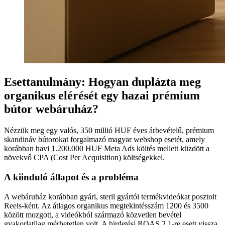
Esettanulmány: Hogyan duplázta meg
organikus elérését egy hazai prémium
bútor webáruház?
Nézzük meg egy valós, 350 millió HUF éves árbevételű, prémium
skandináv bútorokat forgalmazó magyar webshop esetét, amely
korábban havi 1.200.000 HUF Meta Ads költés mellett küzdött a
növekvő CPA (Cost Per Acquisition) költségekkel.
A kiinduló állapot és a probléma
A webáruház korábban gyári, steril gyártói termékvideókat posztolt
Reels-ként. Az átlagos organikus megtekintésszám 1200 és 3500
között mozgott, a videókból származó közvetlen bevétel
gyakorlatilag mérhetetlen volt. A hirdetési ROAS 2.1-re esett vissza