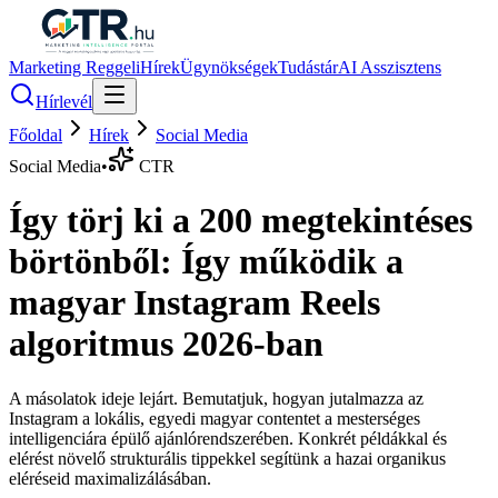
Marketing Reggeli
Hírek
Ügynökségek
Tudástár
AI Asszisztens
Hírlevél
Főoldal
Hírek
Social Media
Social Media
•
CTR
Így törj ki a 200 megtekintéses
börtönből: Így működik a
magyar Instagram Reels
algoritmus 2026-ban
A másolatok ideje lejárt. Bemutatjuk, hogyan jutalmazza az
Instagram a lokális, egyedi magyar contentet a mesterséges
intelligenciára épülő ajánlórendszerében. Konkrét példákkal és
elérést növelő strukturális tippekkel segítünk a hazai organikus
eléréseid maximalizálásában.