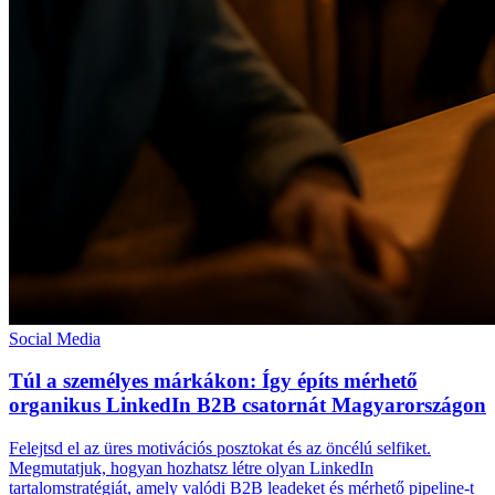
Social Media
Túl a személyes márkákon: Így építs mérhető
organikus LinkedIn B2B csatornát Magyarországon
Felejtsd el az üres motivációs posztokat és az öncélú selfiket.
Megmutatjuk, hogyan hozhatsz létre olyan LinkedIn
tartalomstratégiát, amely valódi B2B leadeket és mérhető pipeline-t