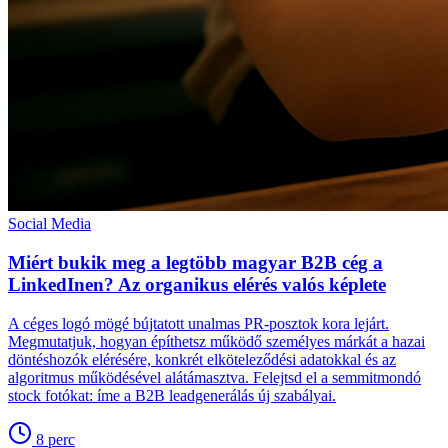
Social Media
Miért bukik meg a legtöbb magyar B2B cég a
LinkedInen? Az organikus elérés valós képlete
A céges logó mögé bújtatott unalmas PR-posztok kora lejárt.
Megmutatjuk, hogyan építhetsz működő személyes márkát a hazai
döntéshozók elérésére, konkrét elköteleződési adatokkal és az
algoritmus működésével alátámasztva. Felejtsd el a semmitmondó
stock fotókat: íme a B2B leadgenerálás új szabályai.
8
perc