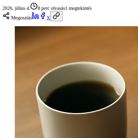
2026. július 4.
8
perc olvasás
1
megtekintés
Megosztás
X