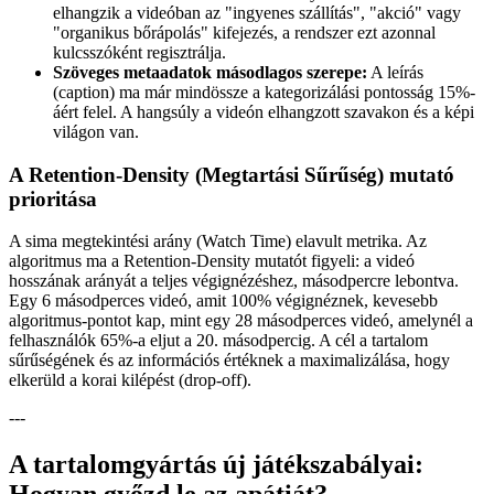
elhangzik a videóban az "ingyenes szállítás", "akció" vagy
"organikus bőrápolás" kifejezés, a rendszer ezt azonnal
kulcsszóként regisztrálja.
Szöveges metaadatok másodlagos szerepe:
A leírás
(caption) ma már mindössze a kategorizálási pontosság 15%-
áért felel. A hangsúly a videón elhangzott szavakon és a képi
világon van.
A Retention-Density (Megtartási Sűrűség) mutató
prioritása
A sima megtekintési arány (Watch Time) elavult metrika. Az
algoritmus ma a Retention-Density mutatót figyeli: a videó
hosszának arányát a teljes végignézéshez, másodpercre lebontva.
Egy 6 másodperces videó, amit 100% végignéznek, kevesebb
algoritmus-pontot kap, mint egy 28 másodperces videó, amelynél a
felhasználók 65%-a eljut a 20. másodpercig. A cél a tartalom
sűrűségének és az információs értéknek a maximalizálása, hogy
elkerüld a korai kilépést (drop-off).
---
A tartalomgyártás új játékszabályai: