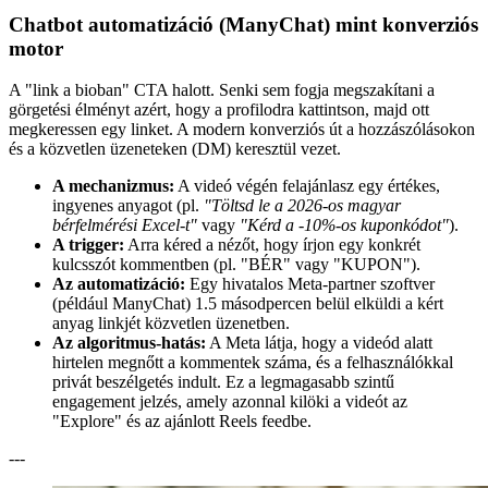
Chatbot automatizáció (ManyChat) mint konverziós
motor
A "link a bioban" CTA halott. Senki sem fogja megszakítani a
görgetési élményt azért, hogy a profilodra kattintson, majd ott
megkeressen egy linket. A modern konverziós út a hozzászólásokon
és a közvetlen üzeneteken (DM) keresztül vezet.
A mechanizmus:
A videó végén felajánlasz egy értékes,
ingyenes anyagot (pl.
"Töltsd le a 2026-os magyar
bérfelmérési Excel-t"
vagy
"Kérd a -10%-os kuponkódot"
).
A trigger:
Arra kéred a nézőt, hogy írjon egy konkrét
kulcsszót kommentben (pl. "BÉR" vagy "KUPON").
Az automatizáció:
Egy hivatalos Meta-partner szoftver
(például ManyChat) 1.5 másodpercen belül elküldi a kért
anyag linkjét közvetlen üzenetben.
Az algoritmus-hatás:
A Meta látja, hogy a videód alatt
hirtelen megnőtt a kommentek száma, és a felhasználókkal
privát beszélgetés indult. Ez a legmagasabb szintű
engagement jelzés, amely azonnal kilöki a videót az
"Explore" és az ajánlott Reels feedbe.
---