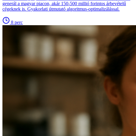
generál a magyar piacon, akár 150-500 millió forintos árbevételű
cégeknek is. Gyakorlati útmutató algoritmus-optimalizálással.
8
perc