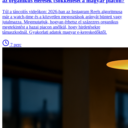
az organikus elérések csökkenését a magyar piacon?
Túl a táncolós videókon: 2026-ban az Instagram Reels algoritmusa
már a watch-time és a közvetlen megosztások arányát bünteti vagy
jutalmazza. Megmutatjuk, hogyan érhetsz el százezres organikus
megtekintést a hazai piacon anélkül, hogy hirdetésekre
támaszkodnál. Gyakorlati adatok magyar e-kereskedőktől.
7
perc