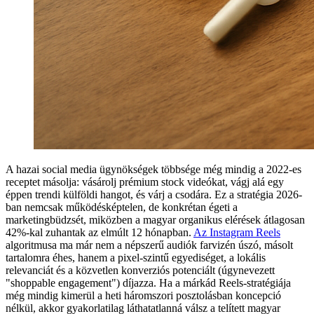
A hazai social media ügynökségek többsége még mindig a 2022-es
receptet másolja: vásárolj prémium stock videókat, vágj alá egy
éppen trendi külföldi hangot, és várj a csodára. Ez a stratégia 2026-
ban nemcsak működésképtelen, de konkrétan égeti a
marketingbüdzsét, miközben a magyar organikus elérések átlagosan
42%-kal zuhantak az elmúlt 12 hónapban.
Az Instagram Reels
algoritmusa ma már nem a népszerű audiók farvizén úszó, másolt
tartalomra éhes, hanem a pixel-szintű egyediséget, a lokális
relevanciát és a közvetlen konverziós potenciált (úgynevezett
"shoppable engagement") díjazza. Ha a márkád Reels-stratégiája
még mindig kimerül a heti háromszori posztolásban koncepció
nélkül, akkor gyakorlatilag láthatatlanná válsz a telített magyar