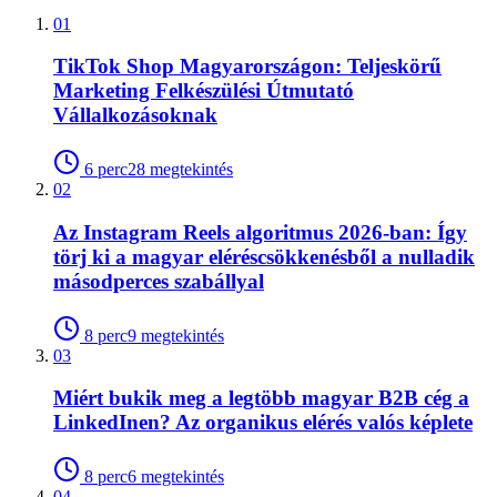
01
TikTok Shop Magyarországon: Teljeskörű
Marketing Felkészülési Útmutató
Vállalkozásoknak
6
perc
28
megtekintés
02
Az Instagram Reels algoritmus 2026-ban: Így
törj ki a magyar eléréscsökkenésből a nulladik
másodperces szabállyal
8
perc
9
megtekintés
03
Miért bukik meg a legtöbb magyar B2B cég a
LinkedInen? Az organikus elérés valós képlete
8
perc
6
megtekintés
04