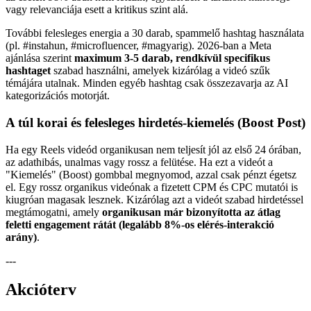
vagy relevanciája esett a kritikus szint alá.
További felesleges energia a 30 darab, spammelő hashtag használata
(pl. #instahun, #microfluencer, #magyarig). 2026-ban a Meta
ajánlása szerint
maximum 3-5 darab, rendkívül specifikus
hashtaget
szabad használni, amelyek kizárólag a videó szűk
témájára utalnak. Minden egyéb hashtag csak összezavarja az AI
kategorizációs motorját.
A túl korai és felesleges hirdetés-kiemelés (Boost Post)
Ha egy Reels videód organikusan nem teljesít jól az első 24 órában,
az adathibás, unalmas vagy rossz a felütése. Ha ezt a videót a
"Kiemelés" (Boost) gombbal megnyomod, azzal csak pénzt égetsz
el. Egy rossz organikus videónak a fizetett CPM és CPC mutatói is
kiugróan magasak lesznek. Kizárólag azt a videót szabad hirdetéssel
megtámogatni, amely
organikusan már bizonyította az átlag
feletti engagement rátát (legalább 8%-os elérés-interakció
arány)
.
---
Akcióterv