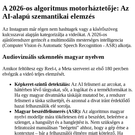
A 2026-os algoritmus motorháztetője: Az
AI-alapú szemantikai elemzés
Az Instagram már régen nem hashtagek vagy a kísérőszöveg
kulcsszavai alapján kategorizálja a videókat. A 2026-os
ajánlórendszer gerincét a multimodális mesterséges intelligencia
(Computer Vision és Automatic Speech Recognition - ASR) alkotja.
Audiovizuális szkennelés magyar nyelven
Amikor feltöltesz egy Reel-t, a Meta szerverei az első 180 percben
elvégzik a videó teljes elemzését.
Képkeret-szintű detektálás:
Az AI felismeri az arcokat, a
háttérben lévő tárgyakat, sőt, a logókat és a termékformákat is.
Ha egy magyar divatmárka táskáját mutatod be, a rendszer
felismeri a táska sziluettjét, és azonnal a divat iránt érdeklődő
hazai felhasználók elé sorolja.
Magyar beszédfelismerés (ASR):
Az algoritmus magyar
nyelvi modellje mára tökéletesen érti a beszédet, beleértve a
szlenget, a hangsúlyt és a hanglejtést is. Nem szükséges a
feliratozást manuálisan "beégetni" ahhoz, hogy a gép értse a
kontextust – bár a felhasználói élmény miatt kötelező. Ha