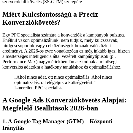
szerveroldali követés (SS-GTM) szerepére.
Miért Kulcsfontosságú a Precíz
Konverziókövetés?
Egy PPC specialista számára a konverziók a kampányok pulzusa.
Enélkül vakon optimalizálunk, nem tudjuk, mely kulcsszavak,
hirdgéscsoportok vagy célközönségek hoznak valós üzleti
eredményt. A 2026-os évre vonatkozóan ez még inkább igaz, hiszen
a mesterséges intelligencia által vezérelt kampánytípusok (pl.
Performance Max) nagymértékben támaszkodnak a minőségi
konverziós adatokra a hatékony tanuláshoz és optimalizáláshoz.
„Ahol nincs adat, ott nincs optimalizálás. Ahol nincs
optimalizálás, ott elégetjük a költségvetést.” –
Ismeretlen PPC specialista
A Google Ads Konverziókövetés Alapjai:
Megfelelő Beállítások 2026-ban
1. A Google Tag Manager (GTM) – Központi
Irányítás