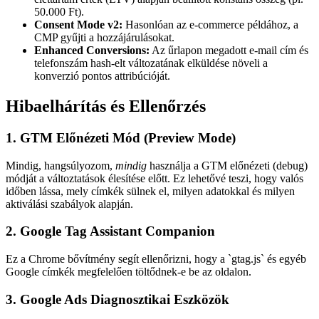
50.000 Ft).
Consent Mode v2:
Hasonlóan az e-commerce példához, a
CMP gyűjti a hozzájárulásokat.
Enhanced Conversions:
Az űrlapon megadott e-mail cím és
telefonszám hash-elt változatának elküldése növeli a
konverzió pontos attribúcióját.
Hibaelhárítás és Ellenőrzés
1. GTM Előnézeti Mód (Preview Mode)
Mindig, hangsúlyozom,
mindig
használja a GTM előnézeti (debug)
módját a változtatások élesítése előtt. Ez lehetővé teszi, hogy valós
időben lássa, mely címkék sülnek el, milyen adatokkal és milyen
aktiválási szabályok alapján.
2. Google Tag Assistant Companion
Ez a Chrome bővítmény segít ellenőrizni, hogy a `gtag.js` és egyéb
Google címkék megfelelően töltődnek-e be az oldalon.
3. Google Ads Diagnosztikai Eszközök