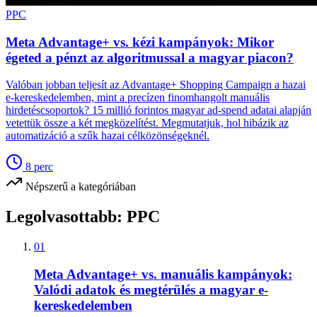
PPC
Meta Advantage+ vs. kézi kampányok: Mikor
égeted a pénzt az algoritmussal a magyar piacon?
Valóban jobban teljesít az Advantage+ Shopping Campaign a hazai
e-kereskedelemben, mint a precízen finomhangolt manuális
hirdetéscsoportok? 15 millió forintos magyar ad-spend adatai alapján
vetettük össze a két megközelítést. Megmutatjuk, hol hibázik az
automatizáció a szűk hazai célközönségeknél.
8
perc
Népszerű a kategóriában
Legolvasottabb:
PPC
01
Meta Advantage+ vs. manuális kampányok:
Valódi adatok és megtérülés a magyar e-
kereskedelemben