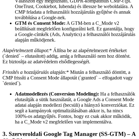
Válasszon egy megbízható, GDPR-kompatibilis CMP-t (pl.
OneTrust, Cookiebot, Iubenda) és illessze be weboldalára. A
CMP feladata a felhasználói hozzájárulás gyűjtése és annak
továbbítása a Google-nek.
GTM és Consent Mode:
A GTM-ben a C_Mode v2
beállításait megfelelően konfigurálni kell. Ez garantálja, hogy
a Google-címkék (Ads, Analytics) a felhasználói hozzájárulás
alapján működjenek.
Alapértelmezett állapot:
* Állítsa be az alapértelmezett értékeket
(`denied` – elutasított) addig, amíg a felhasználó nem hoz döntést.
Ez biztosítja az adatvédelem elsődlegességét.
Frissítés a hozzájárulás alapján:
* Miután a felhasználó döntött, a
CMP frissíti a Consent Mode állapotát (`granted` – elfogadott vagy
`denied`).
Adatmodellezés (Conversion Modeling):
Ha a felhasználók
elutasítják a sütik használatát, a Google Ads a Consent Mode
adatai alapján modellezi (becsüli) a hiányzó konverziókat. Ez
segít a kampányok optimalizálásában akkor is, ha nincs
100%-os adatgyűjtés. Fontos, hogy ez csak akkor működik,
ha a C_Mode v2 megfelelően van implementálva.
3. Szerveroldali Google Tag Manager (SS-GTM) – A