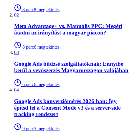
8
perc
8
megtekintés
02
Meta Advantage+ vs. Manuális PPC: Megéri
átadni az irányítást a magyar piacon?
8
perc
6
megtekintés
03
Google Ads büdzsé szolgáltatóknak: Ennyibe
kerül a vevőszerzés Magyarországon valójában
6
perc
6
megtekintés
04
Google Ads konverziómérés 2026-ban: Így
építsd fel a Consent Mode v3 és a server-side
tracking rendszert
9
perc
5
megtekintés