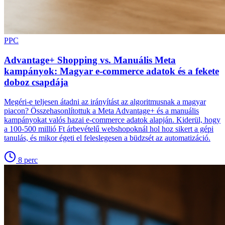
PPC
Advantage+ Shopping vs. Manuális Meta
kampányok: Magyar e-commerce adatok és a fekete
doboz csapdája
Megéri-e teljesen átadni az irányítást az algoritmusnak a magyar
piacon? Összehasonlítottuk a Meta Advantage+ és a manuális
kampányokat valós hazai e-commerce adatok alapján. Kiderül, hogy
a 100-500 millió Ft árbevételű webshopoknál hol hoz sikert a gépi
tanulás, és mikor égeti el feleslegesen a büdzsét az automatizáció.
8
perc