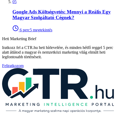
05
Google Ads Költségvetés: Mennyi a Reális Egy
Magyar Szolgáltató Cégnek?
6
perc
5
megtekintés
Heti Marketing Brief
Iratkozz fel a CTR.hu heti hírlevelére, és minden hétfő reggel 5 perc
alatt átlátod a magyar és nemzetközi marketing világ elmúlt heti
legfontosabb történéseit.
Feliratkozom