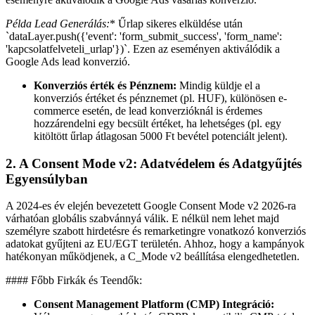
Példa Lead Generálás:
* Űrlap sikeres elküldése után
`dataLayer.push({'event': 'form_submit_success', 'form_name':
'kapcsolatfelveteli_urlap'})`. Ezen az eseményen aktiválódik a
Google Ads lead konverzió.
Konverziós érték és Pénznem:
Mindig küldje el a
konverziós értéket és pénznemet (pl. HUF), különösen e-
commerce esetén, de lead konverzióknál is érdemes
hozzárendelni egy becsült értéket, ha lehetséges (pl. egy
kitöltött űrlap átlagosan 5000 Ft bevétel potenciált jelent).
2. A Consent Mode v2: Adatvédelem és Adatgyűjtés
Egyensúlyban
A 2024-es év elején bevezetett Google Consent Mode v2 2026-ra
várhatóan globális szabvánnyá válik. E nélkül nem lehet majd
személyre szabott hirdetésre és remarketingre vonatkozó konverziós
adatokat gyűjteni az EU/EGT területén. Ahhoz, hogy a kampányok
hatékonyan működjenek, a C_Mode v2 beállítása elengedhetetlen.
#### Főbb Firkák és Teendők:
Consent Management Platform (CMP) Integráció: