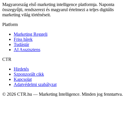
Magyarország első marketing intelligence platformja. Naponta
összegyűjti, rendszerezi és magyarul értelmezi a teljes digitális
marketing világ történéseit.
Platform
Marketing Reggeli
Friss hírek
Tudástár
AI Asszisztens
CTR
Hirdetés
Szponzorált cikk
Kapcsolat
Adatvédelmi szabályzat
©
2026
CTR.hu — Marketing Intelligence. Minden jog fenntartva.