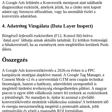
A Google Ads felületén a Konverziók menüpont alatt találhatók
diagnosztikai eszközök, amelyek jelzik, ha a címke nem kapott
adatot egy bizonyos időszakban, vagy ha anomáliát észlel a
konverziós adatokban.
4. Adatréteg Vizsgálata (Data Layer Inspect)
Böngésző fejlesztői eszközeiben (F12, Konzol fül) beírva
`dataLayer` láthatja annak aktuális tartalmát. Ez kritikus fontosságú
a hibakeresésnél, ha az események nem megfelelően kerülnek Push-
álásra.
Összegzés
A Google Ads konverziókövetés a 2026-os évben is a PPC
kampányok stratégiai alapköve marad. A Google Tag Manager, a
Consent Mode v2 és a szerveroldali GTM nem csupán technikai
finomságok, hanem a hatékony, adatvédelmi szempontból is
megfelelő hirdetési tevékenység elengedhetetlen pillérei. A magyar
piacon is egyre több vállalkozás ismeri fel ezeknek az eszközöknek
a jelentőségét. Ne maradjon le, építse ki azonnal a jövőálló
konverziókövetési struktúrát vállalkozása számára! A befektetett idő
és energia messzemenőkig megtérül a pontosabb adatok, jobb
optimalizálás és végül a magasabb ROI formájában.