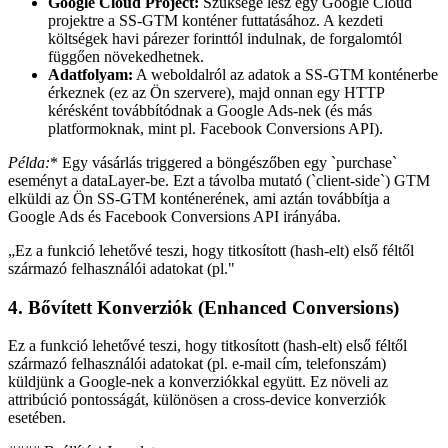
Google Cloud Project:
Szüksége lesz egy Google Cloud
projektre a SS-GTM konténer futtatásához. A kezdeti
költségek havi párezer forinttól indulnak, de forgalomtól
függően növekedhetnek.
Adatfolyam:
A weboldalról az adatok a SS-GTM konténerbe
érkeznek (ez az Ön szervere), majd onnan egy HTTP
kérésként továbbítódnak a Google Ads-nek (és más
platformoknak, mint pl. Facebook Conversions API).
Példa:
* Egy vásárlás triggered a böngészőben egy `purchase`
eseményt a dataLayer-be. Ezt a távolba mutató (`client-side`) GTM
elküldi az Ön SS-GTM konténerének, ami aztán továbbítja a
Google Ads és Facebook Conversions API irányába.
„
Ez a funkció lehetővé teszi, hogy titkosított (hash-elt) első féltől
származó felhasználói adatokat (pl.
"
4. Bővített Konverziók (Enhanced Conversions)
Ez a funkció lehetővé teszi, hogy titkosított (hash-elt) első féltől
származó felhasználói adatokat (pl. e-mail cím, telefonszám)
küldjünk a Google-nek a konverziókkal együtt. Ez növeli az
attribúció pontosságát, különösen a cross-device konverziók
esetében.