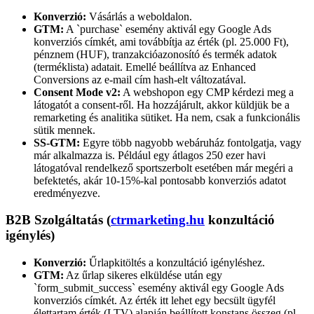
Konverzió:
Vásárlás a weboldalon.
GTM:
A `purchase` esemény aktivál egy Google Ads
konverziós címkét, ami továbbítja az érték (pl. 25.000 Ft),
pénznem (HUF), tranzakcióazonosító és termék adatok
(terméklista) adatait. Emellé beállítva az Enhanced
Conversions az e-mail cím hash-elt változatával.
Consent Mode v2:
A webshopon egy CMP kérdezi meg a
látogatót a consent-ről. Ha hozzájárult, akkor küldjük be a
remarketing és analitika sütiket. Ha nem, csak a funkcionális
sütik mennek.
SS-GTM:
Egyre több nagyobb webáruház fontolgatja, vagy
már alkalmazza is. Például egy átlagos 250 ezer havi
látogatóval rendelkező sportszerbolt esetében már megéri a
befektetés, akár 10-15%-kal pontosabb konverziós adatot
eredményezve.
B2B Szolgáltatás (
ctrmarketing.hu
konzultáció
igénylés)
Konverzió:
Űrlapkitöltés a konzultáció igényléshez.
GTM:
Az űrlap sikeres elküldése után egy
`form_submit_success` esemény aktivál egy Google Ads
konverziós címkét. Az érték itt lehet egy becsült ügyfél
élettartam érték (LTV) alapján beállított konstans összeg (pl.