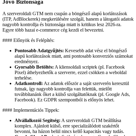
Jövő Biztonsága
A szerveroldali GTM nem csupán a böngésző alapú korlátozások
(ITP, AdBlockerek) megkerülésére szolgál, hanem a látogatói adatok
nagyobb kontrollja és biztonsága miatt is kritikus lesz 2026-ra.
Egyre több hazai e-commerce cég kezdi el bevezetni.
#### Előnyök és Felépítés:
Pontosabb Adatgyűjtés:
Kevesebb adat vész el böngésző
alapú korlátozások miatt, ami pontosabb konverziós számokat
eredményez.
Gyorsabb Betöltés:
A kliensoldali scriptek (pl. Facebook
Pixel) áthelyezhetők a szerverre, ezzel csökken a weboldal
terhelése.
Adatkontroll:
Az adatok először a saját szerverén keresztül
futnak, így nagyobb kontrollja van felettük, mielőtt
továbbítanánk őket a külső szolgáltatóknak (pl. Google Ads,
Facebook). Ez GDPR szempontból is előnyös lehet.
#### Implementációs Tippek:
Alvállalkozói Segítség:
A szerveroldali GTM beállítása
komplex. Ajánlott külső, erre specializálódott szakértőt
bevonni, ha házon belül nincs kellő kapacitás vagy tudás.