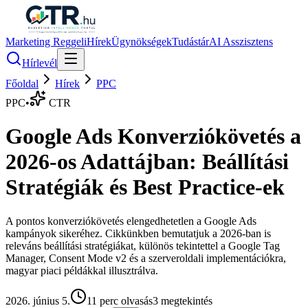
Marketing Reggeli
Hírek
Ügynökségek
Tudástár
AI Asszisztens
Hírlevél
Főoldal
Hírek
PPC
PPC
•
CTR
Google Ads Konverziókövetés a
2026-os Adattájban: Beállítási
Stratégiák és Best Practice-ek
A pontos konverziókövetés elengedhetetlen a Google Ads
kampányok sikeréhez. Cikkünkben bemutatjuk a 2026-ban is
releváns beállítási stratégiákat, különös tekintettel a Google Tag
Manager, Consent Mode v2 és a szerveroldali implementációkra,
magyar piaci példákkal illusztrálva.
2026. június 5.
11
perc olvasás
3
megtekintés