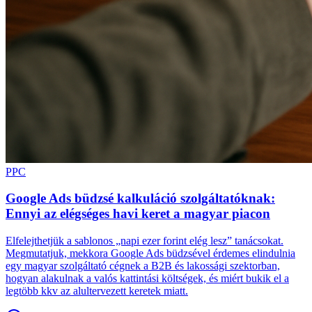
PPC
Google Ads büdzsé kalkuláció szolgáltatóknak:
Ennyi az elégséges havi keret a magyar piacon
Elfelejthetjük a sablonos „napi ezer forint elég lesz” tanácsokat.
Megmutatjuk, mekkora Google Ads büdzsével érdemes elindulnia
egy magyar szolgáltató cégnek a B2B és lakossági szektorban,
hogyan alakulnak a valós kattintási költségek, és miért bukik el a
legtöbb kkv az alultervezett keretek miatt.