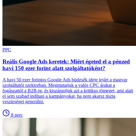
PPC
Reális Google Ads keretek: Miért égeted el a pénzed
havi 150 ezer forint alatt szolgáltatóként?
A havi 50 ezer forintos Google Ads büdzsék ideje lejárt a magyar
szolgáltatói szektorban. Megmutatjuk a valós CPC árakat a
fogászattól a B2B-ig, és kiszámoljuk azt a kritikus tömeget, ami alatt
el sem szabad indítani a kampányokat, ha nem akarsz tiszta
veszteséget generálni.
8
perc