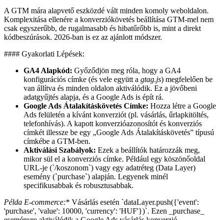
A GTM mára alapvető eszközdé vált minden komoly weboldalon.
Komplexitása ellenére a konverziókövetés beállítása GTM-mel nem
csak egyszerűbb, de rugalmasabb és hibatűrőbb is, mint a direkt
kódbeszúrások. 2026-ban is ez az ajánlott módszer.
#### Gyakorlati Lépések:
GA4 Alapkód:
Győződjön meg róla, hogy a GA4
konfigurációs címke (és vele együtt a
gtag.js
) megfelelően be
van állítva és minden oldalon aktiválódik. Ez a jövőbeni
adatgyűjtés alapja, és a Google Ads is épít rá.
Google Ads Átalakításkövetés Címke:
Hozza létre a Google
Ads felületén a kívánt konverziót (pl. vásárlás, űrlapkitöltés,
telefonhívás). A kapott konverzióazonosítót és konverziós
címkét illessze be egy „Google Ads Átalakításkövetés” típusú
címkébe a GTM-ben.
Aktiválási Szabályok:
Ezek a beállítók határozzák meg,
mikor sül el a konverziós címke. Például egy köszönőoldal
URL-je (`/koszonom`) vagy egy adatréteg (Data Layer)
esemény (`purchase`) alapján. Legyenek minél
specifikusabbak és robusztusabbak.
Példa E-commerce:
* Vásárlás esetén `dataLayer.push({'event':
'purchase', 'value': 10000, 'currency': 'HUF'})`. Ezen _purchase_
eseményre aktiválódik a Google Ads vásárlás konverzió.