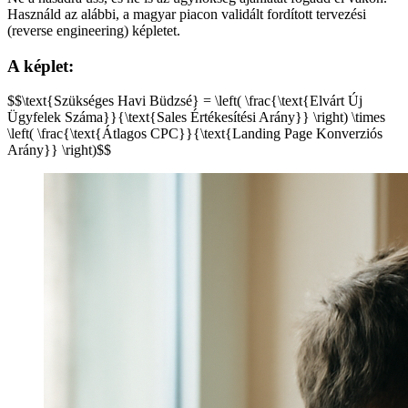
Használd az alábbi, a magyar piacon validált fordított tervezési
(reverse engineering) képletet.
A képlet:
$$\text{Szükséges Havi Büdzsé} = \left( \frac{\text{Elvárt Új
Ügyfelek Száma}}{\text{Sales Értékesítési Arány}} \right) \times
\left( \frac{\text{Átlagos CPC}}{\text{Landing Page Konverziós
Arány}} \right)$$