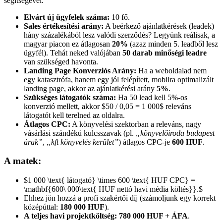
segítségével.
Elvárt új ügyfelek száma:
10 fő.
Sales értékesítési arány:
A beérkező ajánlatkérések (leadek)
hány százalékából lesz valódi szerződés? Legyünk reálisak, a
magyar piacon ez átlagosan
20%
(azaz minden 5. leadből lesz
ügyfél). Tehát neked valójában
50 darab minőségi leadre
van szükséged havonta.
Landing Page Konverziós Arány:
Ha a weboldalad nem
egy katasztrófa, hanem egy jól felépített, mobilra optimalizált
landing page, akkor az ajánlatkérési arány
5%
.
Szükséges látogatók száma:
Ha 50 lead kell 5%-os
konverzió mellett, akkor $50 / 0,05 = 1 000$ releváns
látogatót kell terelned az oldalra.
Átlagos CPC:
A könyvelési szektorban a releváns, nagy
vásárlási szándékú kulcsszavak (pl.
„könyvelőiroda budapest
árak”
,
„kft könyvelés kerület”
) átlagos CPC-je
600 HUF
.
A matek:
$1 000 \text{ látogató} \times 600 \text{ HUF CPC} =
\mathbf{600\ 000\text{ HUF nettó havi média költés}}.$
Ehhez jön hozzá a profi szakértői díj (számoljunk egy korrekt
középúttal:
180 000 HUF
).
A teljes havi projektköltség:
780 000 HUF + ÁFA
.