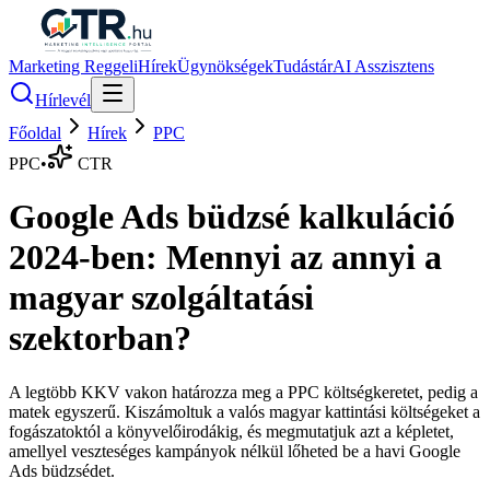
Marketing Reggeli
Hírek
Ügynökségek
Tudástár
AI Asszisztens
Hírlevél
Főoldal
Hírek
PPC
PPC
•
CTR
Google Ads büdzsé kalkuláció
2024-ben: Mennyi az annyi a
magyar szolgáltatási
szektorban?
A legtöbb KKV vakon határozza meg a PPC költségkeretet, pedig a
matek egyszerű. Kiszámoltuk a valós magyar kattintási költségeket a
fogászatoktól a könyvelőirodákig, és megmutatjuk azt a képletet,
amellyel veszteséges kampányok nélkül lőheted be a havi Google
Ads büdzsédet.