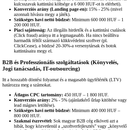
kulcsszavak kattintási költsége a 6 000 HUF-ot is elérheti).
Konverziós arány (Landing page-en):
15% - 25% (mivel
azonnali hívásra megy a játék).
Szükséges havi nettó büdzsé:
Minimum 600 000 HUF – 1
200 000 HUF.
Piaci sajátosság:
Az illegális hirdetők és a kattintási csalások
(Click fraud) aránya itt a legmagasabb. Ha nincs beállítva
harmadik féltől származó klikkvédelmi szoftver (pl.
ClickCease), a büdzsé 20-30%-a versenytársak és botok
kattintásaira megy el.
B2B és Professzionális szolgáltatások (Könyvelés,
Jogi tanácsadás, IT-outsourcing)
Itt a hosszabb döntési folyamat és a magasabb ügyfélérték (LTV)
határozza meg a számokat.
Átlagos CPC tartomány:
450 HUF – 1 800 HUF.
Konverziós arány:
2% - 5% (ajánlatkérő űrlap kitöltése vagy
lead mágnes letöltése).
Szükséges havi nettó büdzsé:
Minimum 400 000 HUF –
800 000 HUF.
Szakmai észrevétel:
Sok magyar B2B cég elköveti azt a
hibát, hogy közvetlenül a „szoftverfejlesztés” vagy „könyvelő