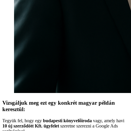
Vizsgáljuk meg ezt egy konkrét magyar példán
keresztül:
Tegyük fel, hogy egy
budapesti könyvelőiroda
vagy, amely havi
10 új szerződött Kft. ügyfelet
szeretne szerezni a Google Ads