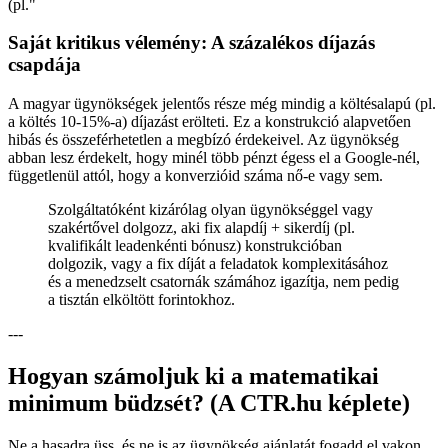
(pl.
"
Saját kritikus vélemény: A százalékos díjazás
csapdája
A magyar ügynökségek jelentős része még mindig a költésalapú (pl.
a költés 10-15%-a) díjazást erölteti. Ez a konstrukció alapvetően
hibás és összeférhetetlen a megbízó érdekeivel. Az ügynökség
abban lesz érdekelt, hogy minél több pénzt égess el a Google-nél,
függetlenül attól, hogy a konverzióid száma nő-e vagy sem.
Szolgáltatóként kizárólag olyan ügynökséggel vagy
szakértővel dolgozz, aki fix alapdíj + sikerdíj (pl.
kvalifikált leadenkénti bónusz) konstrukcióban
dolgozik, vagy a fix díját a feladatok komplexitásához
és a menedzselt csatornák számához igazítja, nem pedig
a tisztán elköltött forintokhoz.
---
Hogyan számoljuk ki a matematikai
minimum büdzsét? (A CTR.hu képlete)
Ne a hasadra üss, és ne is az ügynökség ajánlatát fogadd el vakon.