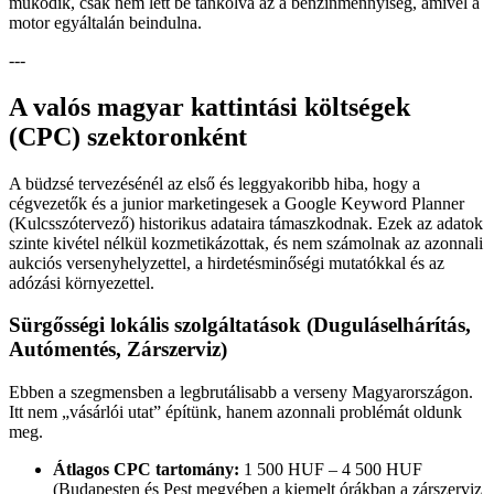
működik, csak nem lett be tankolva az a benzinmennyiség, amivel a
motor egyáltalán beindulna.
---
A valós magyar kattintási költségek
(CPC) szektoronként
A büdzsé tervezésénél az első és leggyakoribb hiba, hogy a
cégvezetők és a junior marketingesek a Google Keyword Planner
(Kulcsszótervező) historikus adataira támaszkodnak. Ezek az adatok
szinte kivétel nélkül kozmetikázottak, és nem számolnak az azonnali
aukciós versenyhelyzettel, a hirdetésminőségi mutatókkal és az
adózási környezettel.
Sürgősségi lokális szolgáltatások (Duguláselhárítás,
Autómentés, Zárszerviz)
Ebben a szegmensben a legbrutálisabb a verseny Magyarországon.
Itt nem „vásárlói utat” építünk, hanem azonnali problémát oldunk
meg.
Átlagos CPC tartomány:
1 500 HUF – 4 500 HUF
(Budapesten és Pest megyében a kiemelt órákban a zárszerviz