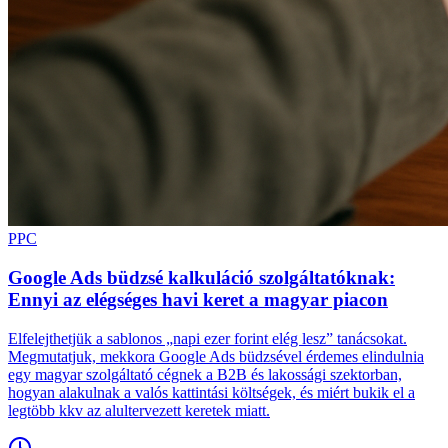
PPC
Google Ads büdzsé kalkuláció szolgáltatóknak:
Ennyi az elégséges havi keret a magyar piacon
Elfelejthetjük a sablonos „napi ezer forint elég lesz” tanácsokat.
Megmutatjuk, mekkora Google Ads büdzsével érdemes elindulnia
egy magyar szolgáltató cégnek a B2B és lakossági szektorban,
hogyan alakulnak a valós kattintási költségek, és miért bukik el a
legtöbb kkv az alultervezett keretek miatt.