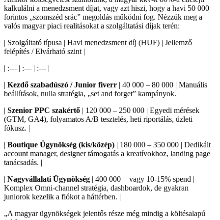
kalkulálni a menedzsment díjat, vagy azt hiszi, hogy a havi 50 000
forintos „szomszéd srác” megoldás működni fog. Nézzük meg a
valós magyar piaci realitásokat a szolgáltatási díjak terén:
| Szolgáltató típusa | Havi menedzsment díj (HUF) | Jellemző
felépítés / Elvárható szint |
| :--- | :--- | :--- |
|
Kezdő szabadúszó / Junior fiverr
| 40 000 – 80 000 | Manuális
beállítások, nulla stratégia, „set and forget” kampányok. |
|
Szenior PPC szakértő
| 120 000 – 250 000 | Egyedi mérések
(GTM, GA4), folyamatos A/B tesztelés, heti riportálás, üzleti
fókusz. |
|
Boutique Ügynökség (kis/közép)
| 180 000 – 350 000 | Dedikált
account manager, designer támogatás a kreatívokhoz, landing page
tanácsadás. |
|
Nagyvállalati Ügynökség
| 400 000 + vagy 10-15% spend |
Komplex Omni-channel stratégia, dashboardok, de gyakran
juniorok kezelik a fiókot a háttérben. |
„
A magyar ügynökségek jelentős része még mindig a költésalapú