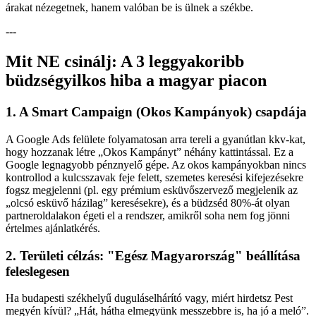
árakat nézegetnek, hanem valóban be is ülnek a székbe.
---
Mit NE csinálj: A 3 leggyakoribb
büdzségyilkos hiba a magyar piacon
1. A Smart Campaign (Okos Kampányok) csapdája
A Google Ads felülete folyamatosan arra tereli a gyanútlan kkv-kat,
hogy hozzanak létre „Okos Kampányt” néhány kattintással. Ez a
Google legnagyobb pénznyelő gépe. Az okos kampányokban nincs
kontrollod a kulcsszavak feje felett, szemetes keresési kifejezésekre
fogsz megjelenni (pl. egy prémium esküvőszervező megjelenik az
„olcsó esküvő házilag” keresésekre), és a büdzséd 80%-át olyan
partneroldalakon égeti el a rendszer, amikről soha nem fog jönni
értelmes ajánlatkérés.
2. Területi célzás: "Egész Magyarország" beállítása
feleslegesen
Ha budapesti székhelyű duguláselhárító vagy, miért hirdetsz Pest
megyén kívül? „Hát, hátha elmegyünk messzebbre is, ha jó a meló”.