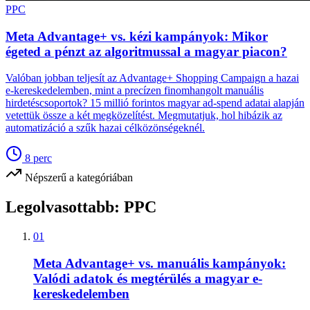
PPC
Meta Advantage+ vs. kézi kampányok: Mikor
égeted a pénzt az algoritmussal a magyar piacon?
Valóban jobban teljesít az Advantage+ Shopping Campaign a hazai
e-kereskedelemben, mint a precízen finomhangolt manuális
hirdetéscsoportok? 15 millió forintos magyar ad-spend adatai alapján
vetettük össze a két megközelítést. Megmutatjuk, hol hibázik az
automatizáció a szűk hazai célközönségeknél.
8
perc
Népszerű a kategóriában
Legolvasottabb:
PPC
01
Meta Advantage+ vs. manuális kampányok:
Valódi adatok és megtérülés a magyar e-
kereskedelemben