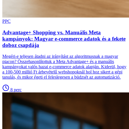
PPC
Advantage+ Shopping vs. Manuális Meta
kampányok: Magyar e-commerce adatok és a fekete
doboz csapdája
Megéri-e teljesen átadni az irányítást az algoritmusnak a magyar
piacon? Összehasonlítottuk a Meta Advantage+ és a manuális
kampányokat valós hazai e-commerce adatok alapján. Kiderül, hogy
a 100-500 millió Ft árbevételű webshopoknál hol hoz sikert a gépi
tanulás, és mikor égeti el feleslegesen a büdzsét az automatizáció.
8
perc