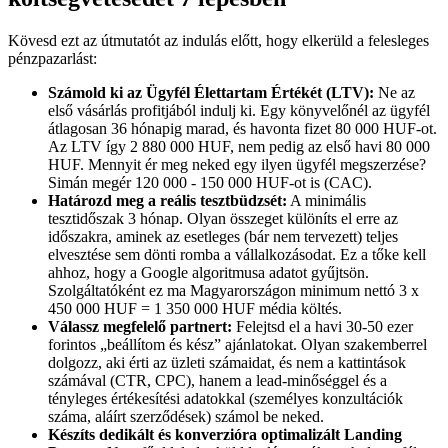
Kövesd ezt az útmutatót az indulás előtt, hogy elkerüld a felesleges
pénzpazarlást:
Számold ki az Ügyfél Élettartam Értékét (LTV):
Ne az
első vásárlás profitjából indulj ki. Egy könyvelőnél az ügyfél
átlagosan 36 hónapig marad, és havonta fizet 80 000 HUF-ot.
Az LTV így 2 880 000 HUF, nem pedig az első havi 80 000
HUF. Mennyit ér meg neked egy ilyen ügyfél megszerzése?
Simán megér 120 000 - 150 000 HUF-ot is (CAC).
Határozd meg a reális tesztbüdzsét:
A minimális
tesztidőszak 3 hónap. Olyan összeget különíts el erre az
időszakra, aminek az esetleges (bár nem tervezett) teljes
elvesztése sem dönti romba a vállalkozásodat. Ez a tőke kell
ahhoz, hogy a Google algoritmusa adatot gyűjtsön.
Szolgáltatóként ez ma Magyarországon minimum nettó 3 x
450 000 HUF = 1 350 000 HUF média költés.
Válassz megfelelő partnert:
Felejtsd el a havi 30-50 ezer
forintos „beállítom és kész” ajánlatokat. Olyan szakemberrel
dolgozz, aki érti az üzleti számaidat, és nem a kattintások
számával (CTR, CPC), hanem a lead-minőséggel és a
tényleges értékesítési adatokkal (személyes konzultációk
száma, aláírt szerződések) számol be neked.
Készíts dedikált és konverzióra optimalizált Landing