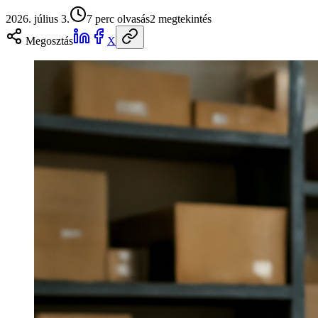
2026. július 3.
7
perc olvasás
2
megtekintés
Megosztás
X