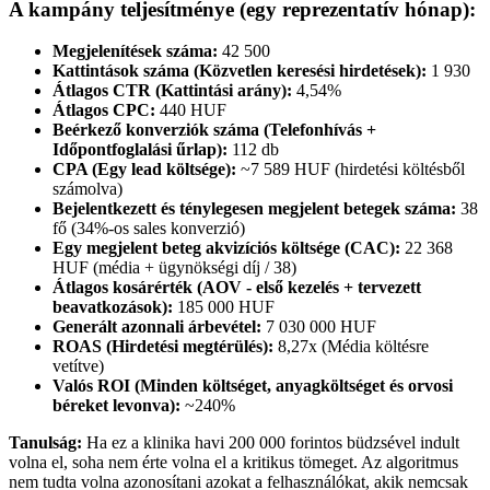
A kampány teljesítménye (egy reprezentatív hónap):
Megjelenítések száma:
42 500
Kattintások száma (Közvetlen keresési hirdetések):
1 930
Átlagos CTR (Kattintási arány):
4,54%
Átlagos CPC:
440 HUF
Beérkező konverziók száma (Telefonhívás +
Időpontfoglalási űrlap):
112 db
CPA (Egy lead költsége):
~7 589 HUF (hirdetési költésből
számolva)
Bejelentkezett és ténylegesen megjelent betegek száma:
38
fő (34%-os sales konverzió)
Egy megjelent beteg akvizíciós költsége (CAC):
22 368
HUF (média + ügynökségi díj / 38)
Átlagos kosárérték (AOV - első kezelés + tervezett
beavatkozások):
185 000 HUF
Generált azonnali árbevétel:
7 030 000 HUF
ROAS (Hirdetési megtérülés):
8,27x (Média költésre
vetítve)
Valós ROI (Minden költséget, anyagköltséget és orvosi
béreket levonva):
~240%
Tanulság:
Ha ez a klinika havi 200 000 forintos büdzsével indult
volna el, soha nem érte volna el a kritikus tömeget. Az algoritmus
nem tudta volna azonosítani azokat a felhasználókat, akik nemcsak