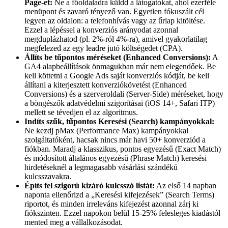
Page-et:
Ne a főoldaladra küldd a látogatókat, ahol ezerféle
menüpont és zavaró tényező van. Egyetlen fókuszált cél
legyen az oldalon: a telefonhívás vagy az űrlap kitöltése.
Ezzel a lépéssel a konverziós arányodat azonnal
megduplázhatod (pl. 2%-ról 4%-ra), amivel gyakorlatilag
megfelezed az egy leadre jutó költségedet (CPA).
Állíts be tűpontos méréseket (Enhanced Conversions):
A
GA4 alapbeállítások önmagukban már nem elegendőek. Be
kell köttetni a Google Ads saját konverziós kódját, be kell
állítani a kiterjesztett konverziókövetést (Enhanced
Conversions) és a szerveroldali (Server-Side) méréseket, hogy
a böngészők adatvédelmi szigorításai (iOS 14+, Safari ITP)
mellett se tévedjen el az algoritmus.
Indíts szűk, tűpontos Keresési (Search) kampányokkal:
Ne kezdj pMax (Performance Max) kampányokkal
szolgáltatóként, hacsak nincs már havi 50+ konverziód a
fiókban. Maradj a klasszikus, pontos egyezésű (Exact Match)
és módosított általános egyezésű (Phrase Match) keresési
hirdetéseknél a legmagasabb vásárlási szándékú
kulcsszavakra.
Építs fel szigorú kizáró kulcsszó listát:
Az első 14 napban
naponta ellenőrizd a „Keresési kifejezések” (Search Terms)
riportot, és minden irreleváns kifejezést azonnal zárj ki
fiókszinten. Ezzel napokon belül 15-25% felesleges kiadástól
mented meg a vállalkozásodat.