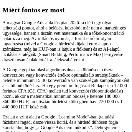
Miért fontos ez most
A magyar Google Ads aukciós piac 2026-ra elért egy olyan
telítettségi pontot, ahol a belépési küszöböt már nem a marketinges
ügyessége, hanem a tisztán vett matematika és a tőkekoncentráció
határozza meg. Az inflációs nyomás, a forint-euró árfolyam
ingadozása (mivel a Google a hirdetési díjakat euró alapon
számlázza, még ha HUF-ban is látjuk a fiókban) és az AI-alapú
licitálási stratégiák (Smart Bidding, Performance Max) térnyerése
drasztikusan átalakították a játékszabályokat.
A Google gépi tanulási algoritmusainak – különösen a tiszta
konverzióra vagy konverziós értékre optimalizáló stratégiáknak –
hetente minimum 15-30 konverzióra van szükségük kampányonként
a stabil működéshez. Ha egy prémium fogászat Budapesten 12 000
forintos CPA (Cél CPA) mellett tud konverziót (időpontfoglalást)
hozni, akkor a matematikai minimum büdzséje hetente 180 000 -
360 000 HUF, ami tisztán hirdetési költségben havi 720 000 és 1
440 000 HUF közé esik.
Ezalatt a szint alatt a Google „Learning Mode”-ban (tanulási
fázisban) ragad, össze-vissza licitál, és a hirdető dühösen fogja
konstatálni, hogy „a Google Ads nem működik”. Dehogynem