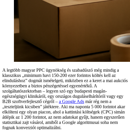
A legtöbb magyar PPC ügynökség és szabadúszó még mindig a
klasszikus „minimum havi 150-200 ezer forintos költés kell az
elinduláshoz” dogmát ismételgeti, miközben ez a keret a mai aukciós
környezetben a biztos pénzégetéssel egyenértékű. A
szolgáltatószektorban – legyen szó egy budapesti magán-
egészségügyi klinikáról, egy országos duguláselhárítóról vagy egy
B2B szoftverfejlesztő cégről –
a Google Ads
már rég nem a
„teszteljünk kicsiben” játéktere. Aki ma naponta 5 000 forintot akar
elkölteni egy olyan piacon, ahol a kattintási költségek (CPC) simán
átlépik az 1 200 forintot, az nem adatokat gyűjt, hanem egyszerűen
statisztikai zajt vásárol, amiből a Google algoritmusai soha nem
fognak konverziót optimalizálni.