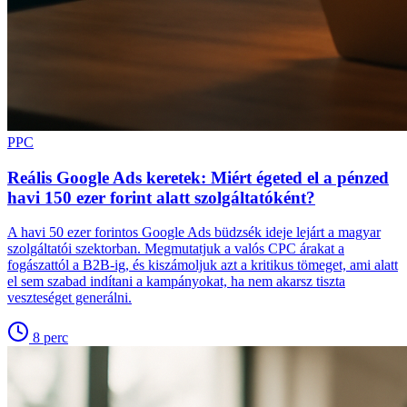
PPC
Reális Google Ads keretek: Miért égeted el a pénzed
havi 150 ezer forint alatt szolgáltatóként?
A havi 50 ezer forintos Google Ads büdzsék ideje lejárt a magyar
szolgáltatói szektorban. Megmutatjuk a valós CPC árakat a
fogászattól a B2B-ig, és kiszámoljuk azt a kritikus tömeget, ami alatt
el sem szabad indítani a kampányokat, ha nem akarsz tiszta
veszteséget generálni.
8
perc