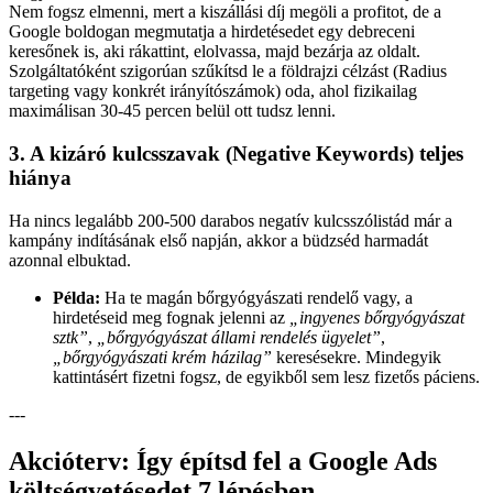
Nem fogsz elmenni, mert a kiszállási díj megöli a profitot, de a
Google boldogan megmutatja a hirdetésedet egy debreceni
keresőnek is, aki rákattint, elolvassa, majd bezárja az oldalt.
Szolgáltatóként szigorúan szűkítsd le a földrajzi célzást (Radius
targeting vagy konkrét irányítószámok) oda, ahol fizikailag
maximálisan 30-45 percen belül ott tudsz lenni.
3. A kizáró kulcsszavak (Negative Keywords) teljes
hiánya
Ha nincs legalább 200-500 darabos negatív kulcsszólistád már a
kampány indításának első napján, akkor a büdzséd harmadát
azonnal elbuktad.
Példa:
Ha te magán bőrgyógyászati rendelő vagy, a
hirdetéseid meg fognak jelenni az
„ingyenes bőrgyógyászat
sztk”
,
„bőrgyógyászat állami rendelés ügyelet”
,
„bőrgyógyászati krém házilag”
keresésekre. Mindegyik
kattintásért fizetni fogsz, de egyikből sem lesz fizetős páciens.
---
Akcióterv: Így építsd fel a Google Ads
költségvetésedet 7 lépésben