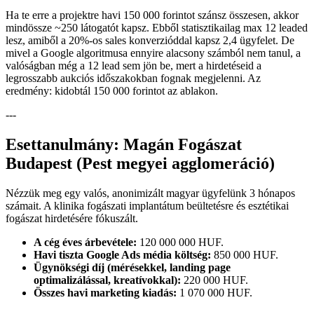
Ha te erre a projektre havi 150 000 forintot szánsz összesen, akkor
mindössze ~250 látogatót kapsz. Ebből statisztikailag max 12 leaded
lesz, amiből a 20%-os sales konverzióddal kapsz 2,4 ügyfelet. De
mivel a Google algoritmusa ennyire alacsony számból nem tanul, a
valóságban még a 12 lead sem jön be, mert a hirdetéseid a
legrosszabb aukciós időszakokban fognak megjelenni. Az
eredmény: kidobtál 150 000 forintot az ablakon.
---
Esettanulmány: Magán Fogászat
Budapest (Pest megyei agglomeráció)
Nézzük meg egy valós, anonimizált magyar ügyfelünk 3 hónapos
számait. A klinika fogászati implantátum beültetésre és esztétikai
fogászat hirdetésére fókuszált.
A cég éves árbevétele:
120 000 000 HUF.
Havi tiszta Google Ads média költség:
850 000 HUF.
Ügynökségi díj (mérésekkel, landing page
optimalizálással, kreatívokkal):
220 000 HUF.
Összes havi marketing kiadás:
1 070 000 HUF.