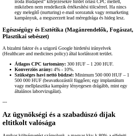
iroda Budapest” kifejezésekre hirdet óriási CPC mellett,
miközben nem rendelkezik értékesítési tölcsérrel. Ha nincs
egy melegítő (nurturing) e-mail sorozatuk vagy remarketing
kampányuk, a megszerzett lead méregdrága és hideg lesz.
Egészségügy és Esztétika (Magánrendelők, Fogászat,
Plasztikai sebészet)
A bizalmi faktor és a szigorú Google hirdetési irányelvek
(Healthcare and medicines policy) által korlátozott terület.
Átlagos CPC tartomány:
300 HUF – 1 200 HUF.
Konverziós arány:
4% - 10%.
Szükséges havi nettó büdzsé:
Minimum 500 000 HUF – 1
500 000 HUF (beavatkozástól függően; egy implantátum
vagy mellplasztika kampány lényegesen drágább, mint egy
általános laborvizsgálat).
---
Az ügynökségi és a szabadúszó díjak
eltitkolt valósága
Amikor költségvetést számolunk, a magyar kkv-k 80%-a elfelejti