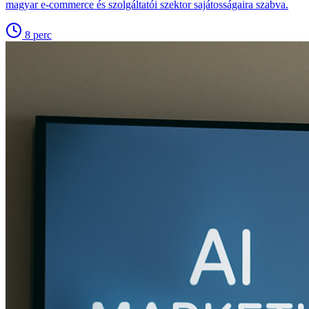
magyar e-commerce és szolgáltatói szektor sajátosságaira szabva.
8
perc