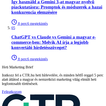
Így használd a Gemini 3-at magyar nyelvű
piackutatásra: Promptok és módszerek a hazai
konkurencia elemzésére
8
perc
6
megtekintés
05
ChatGPT vs Claude vs Gemini a magyar e-
commerce-ben: Melyik AI írja a legjobb
konvertáló hirdetésszöveget?
8
perc
6
megtekintés
Heti Marketing Brief
Iratkozz fel a CTR.hu heti hírlevelére, és minden hétfő reggel 5 perc
alatt átlátod a magyar és nemzetközi marketing világ elmúlt heti
legfontosabb történéseit.
Feliratkozom