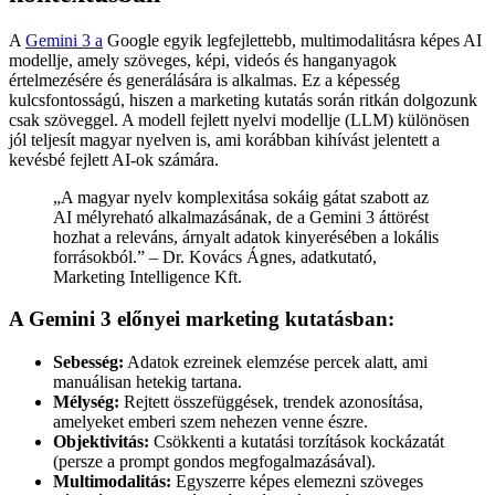
A
Gemini 3 a
Google egyik legfejlettebb, multimodalitásra képes AI
modellje, amely szöveges, képi, videós és hanganyagok
értelmezésére és generálására is alkalmas. Ez a képesség
kulcsfontosságú, hiszen a marketing kutatás során ritkán dolgozunk
csak szöveggel. A modell fejlett nyelvi modellje (LLM) különösen
jól teljesít magyar nyelven is, ami korábban kihívást jelentett a
kevésbé fejlett AI-ok számára.
„A magyar nyelv komplexitása sokáig gátat szabott az
AI mélyreható alkalmazásának, de a Gemini 3 áttörést
hozhat a releváns, árnyalt adatok kinyerésében a lokális
forrásokból.” – Dr. Kovács Ágnes, adatkutató,
Marketing Intelligence Kft.
A Gemini 3 előnyei marketing kutatásban:
Sebesség:
Adatok ezreinek elemzése percek alatt, ami
manuálisan hetekig tartana.
Mélység:
Rejtett összefüggések, trendek azonosítása,
amelyeket emberi szem nehezen venne észre.
Objektivitás:
Csökkenti a kutatási torzítások kockázatát
(persze a prompt gondos megfogalmazásával).
Multimodalitás:
Egyszerre képes elemezni szöveges