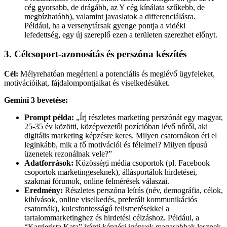
cég gyorsabb, de drágább, az Y cég kínálata szűkebb, de
megbízhatóbb), valamint javaslatok a differenciálásra.
Például, ha a versenytársak gyenge pontja a vidéki
lefedettség, egy új szereplő ezen a területen szerezhet előnyt.
3. Célcsoport-azonosítás és perszóna készítés
Cél:
Mélyrehatóan megérteni a potenciális és meglévő ügyfeleket,
motivációikat, fájdalompontjaikat és viselkedésüket.
Gemini 3 bevetése:
Prompt példa:
„Írj részletes marketing perszónát egy magyar,
25-35 év közötti, középvezetői pozícióban lévő nőről, aki
digitális marketing képzésre keres. Milyen csatornákon éri el
leginkább, mik a fő motivációi és félelmei? Milyen típusú
üzenetek rezonálnak vele?”
Adatforrások:
Közösségi média csoportok (pl. Facebook
csoportok marketingeseknek), állásportálok hirdetései,
szakmai fórumok, online felmérések válaszai.
Eredmény:
Részletes perszóna leírás (név, demográfia, célok,
kihívások, online viselkedés, preferált kommunikációs
csatornák), kulcsfontosságú felismerésekkel a
tartalommarketinghez és hirdetési célzáshoz. Például, a
“Karrierista Kata” iránti képzési igények magasabbak lesznek