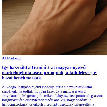
AI Marketing
Így használd a Gemini 3-at magyar nyelvű
marketingkutatásra: promptok, adathitelesség és
hazai benchmarkok
A Google legújabb nyelvi modellje átírja a hazai piackutatás
szabályait, ha tudjuk, hogyan kezeljük a magyar nyelvű
árnyalatokat. Megmutatjuk, miként bányászhatsz pontos fogyasztói
insightokat és versenytárselemzést anélkül, hogy bedőlnél a
hallucinációknak. Gyakorlati prompt-struktúrák kifejezetten a