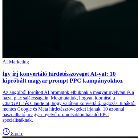
AI Marketing
Így írj konvertáló hirdetésszöveget AI-val: 10
kipróbált magyar prompt PPC kampányokhoz
Az angolból fordított AI promptok elbuknak a magyar nyelvtan és a
hazai piac sajátosságain. Megmutatjuk, hogyan idomítsd a
ChatGPT-t és Claude-ot, hogy valóban konvertáló, ragozási hibáktól
mentes Google és Meta hirdetésszövegeket írjanak. 10 azonnal
használható, magyar nyelvű promptsablon haladó PPC
specialistáknak.
8
perc