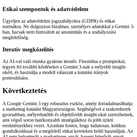
Etikai szempontok és adatvédelem
Ügyeljen az adatvédelmi jogszabályokra (GDPR) és etikai
normákra. Ne dolgozzon bizalmas, személyes adatokkal a Gemini 3-
ban, hacsak nem biztosított az anonimitás és a szabályozási
megfelelőség.
Iteratív megközelítés
Az AI-val való munka gyakran iteratív. Finomítsa a promptokat,
tegyen fel további kérdéseket a Gemini 3-nak a mélyebb insight-
okért, és használja a modell válaszait a kutatási irányok
pontosítására.
Következtetés
A Google Gemini 3 egy robusztus eszköz, amely forradalmasíthatja
a marketing kutatást Magyarországon. Segítségével a szakemberek
gyorsabban, mélyrehatóbb és objektívebb insight-okat szerezhetnek,
ami végső soron hatékonyabb stratégiákhoz és jobb üzleti
eredményekhez vezet. Azonban fontos, hogy tudatosan, kritikus
gondolkodással és a megfelelő etikai kereteken belül használjuk. Az
AI nem helyettesíti a marketinges agyát, hanem felerősíti annak