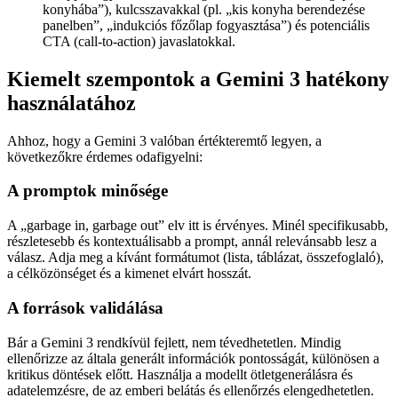
konyhába”), kulcsszavakkal (pl. „kis konyha berendezése
panelben”, „indukciós főzőlap fogyasztása”) és potenciális
CTA (call-to-action) javaslatokkal.
Kiemelt szempontok a Gemini 3 hatékony
használatához
Ahhoz, hogy a Gemini 3 valóban értékteremtő legyen, a
következőkre érdemes odafigyelni:
A promptok minősége
A „garbage in, garbage out” elv itt is érvényes. Minél specifikusabb,
részletesebb és kontextuálisabb a prompt, annál relevánsabb lesz a
válasz. Adja meg a kívánt formátumot (lista, táblázat, összefoglaló),
a célközönséget és a kimenet elvárt hosszát.
A források validálása
Bár a Gemini 3 rendkívül fejlett, nem tévedhetetlen. Mindig
ellenőrizze az általa generált információk pontosságát, különösen a
kritikus döntések előtt. Használja a modellt ötletgenerálásra és
adatelemzésre, de az emberi belátás és ellenőrzés elengedhetetlen.