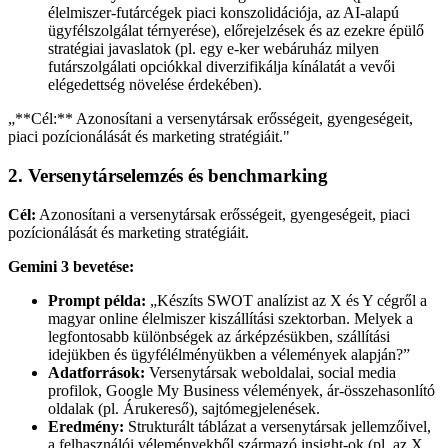
élelmiszer-futárcégek piaci konszolidációja, az AI-alapú
ügyfélszolgálat térnyerése), előrejelzések és az ezekre épülő
stratégiai javaslatok (pl. egy e-ker webáruház milyen
futárszolgálati opciókkal diverzifikálja kínálatát a vevői
elégedettség növelése érdekében).
„
**Cél:** Azonosítani a versenytársak erősségeit, gyengeségeit,
piaci pozícionálását és marketing stratégiáit.
"
2. Versenytárselemzés és benchmarking
Cél:
Azonosítani a versenytársak erősségeit, gyengeségeit, piaci
pozícionálását és marketing stratégiáit.
Gemini 3 bevetése:
Prompt példa:
„Készíts SWOT analízist az X és Y cégről a
magyar online élelmiszer kiszállítási szektorban. Melyek a
legfontosabb különbségek az árképzésükben, szállítási
idejükben és ügyfélélményükben a vélemények alapján?”
Adatforrások:
Versenytársak weboldalai, social media
profilok, Google My Business vélemények, ár-összehasonlító
oldalak (pl. Árukereső), sajtómegjelenések.
Eredmény:
Strukturált táblázat a versenytársak jellemzőivel,
a felhasználói véleményekből származó insight-ok (pl. az X