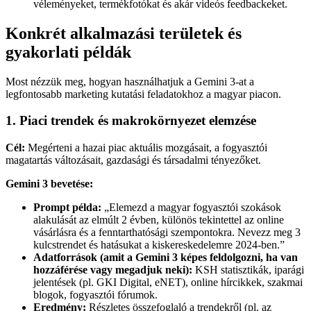
véleményeket, termékfotókat és akár videós feedbackeket.
Konkrét alkalmazási területek és
gyakorlati példák
Most nézzük meg, hogyan használhatjuk a Gemini 3-at a
legfontosabb marketing kutatási feladatokhoz a magyar piacon.
1. Piaci trendek és makrokörnyezet elemzése
Cél:
Megérteni a hazai piac aktuális mozgásait, a fogyasztói
magatartás változásait, gazdasági és társadalmi tényezőket.
Gemini 3 bevetése:
Prompt példa:
„Elemezd a magyar fogyasztói szokások
alakulását az elmúlt 2 évben, különös tekintettel az online
vásárlásra és a fenntarthatósági szempontokra. Nevezz meg 3
kulcstrendet és hatásukat a kiskereskedelemre 2024-ben.”
Adatforrások (amit a Gemini 3 képes feldolgozni, ha van
hozzáférése vagy megadjuk neki):
KSH statisztikák, iparági
jelentések (pl. GKI Digital, eNET), online hírcikkek, szakmai
blogok, fogyasztói fórumok.
Eredmény:
Részletes összefoglaló a trendekről (pl. az