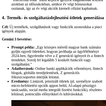
azokban az időszakokban, amikor év végi bónuszokat
osztanak, így az év végi akciók kiemelt célzást kaphatnak.
4. Termék- és szolgáltatásfejlesztési ötletek generálása
Cél:
Új termékek, szolgáltatások vagy funkciók azonosítása a piaci
igények alapján.
Gemini 3 bevetése:
Prompt példa:
„Egy közepes méretű magyar bank számára
gyűjts egyedi ötleteket, hogyan javíthatja az ügyfélélményt
2024-ben, figyelembe véve a Z generáció igényeit és a fintech
trendeket. Sorolj fel legalább 5 konkrét funkciót vagy
szolgáltatást.”
Adatforrások:
Online banki applikációk véleményei, fintech
blogok, globális trendjelentések, Z generációs
fókuszcsoportos interjúk leiratai.
Eredmény:
Listázott, priorizált ötletek (pl. személyre szabott
micro-befektetési opciók appon belül, AI-alapú pénzügyi
tanácsadás, social media integrált fizetési funkciók), részletes
leírással, potenciális előnyökkel és kihívásokkal.