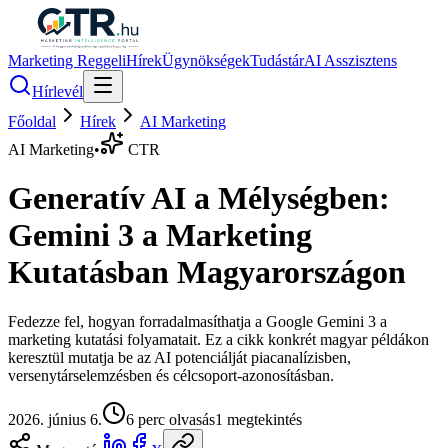
Marketing Reggeli
Hírek
Ügynökségek
Tudástár
AI Asszisztens
Hírlevél
Főoldal
Hírek
AI Marketing
AI Marketing
•
CTR
Generatív AI a Mélységben:
Gemini 3 a Marketing
Kutatásban Magyarországon
Fedezze fel, hogyan forradalmasíthatja a Google Gemini 3 a
marketing kutatási folyamatait. Ez a cikk konkrét magyar példákon
keresztül mutatja be az AI potenciálját piacanalízisben,
versenytárselemzésben és célcsoport-azonosításban.
2026. június 6.
6
perc olvasás
1
megtekintés