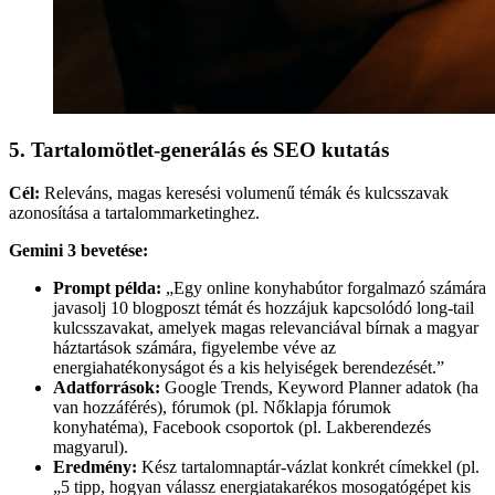
5. Tartalomötlet-generálás és SEO kutatás
Cél:
Releváns, magas keresési volumenű témák és kulcsszavak
azonosítása a tartalommarketinghez.
Gemini 3 bevetése:
Prompt példa:
„Egy online konyhabútor forgalmazó számára
javasolj 10 blogposzt témát és hozzájuk kapcsolódó long-tail
kulcsszavakat, amelyek magas relevanciával bírnak a magyar
háztartások számára, figyelembe véve az
energiahatékonyságot és a kis helyiségek berendezését.”
Adatforrások:
Google Trends, Keyword Planner adatok (ha
van hozzáférés), fórumok (pl. Nőklapja fórumok
konyhatéma), Facebook csoportok (pl. Lakberendezés
magyarul).
Eredmény:
Kész tartalomnaptár-vázlat konkrét címekkel (pl.
„5 tipp, hogyan válassz energiatakarékos mosogatógépet kis