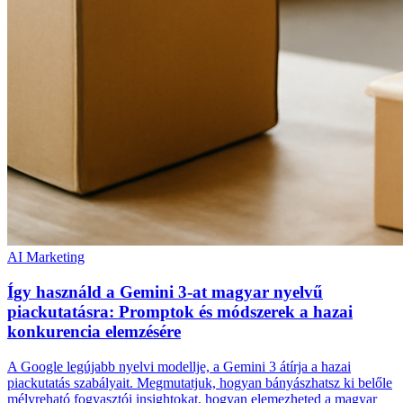
AI Marketing
Így használd a Gemini 3-at magyar nyelvű
piackutatásra: Promptok és módszerek a hazai
konkurencia elemzésére
A Google legújabb nyelvi modellje, a Gemini 3 átírja a hazai
piackutatás szabályait. Megmutatjuk, hogyan bányászhatsz ki belőle
mélyreható fogyasztói insightokat, hogyan elemezheted a magyar