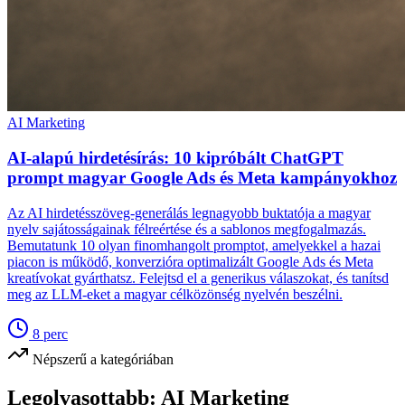
AI Marketing
AI-alapú hirdetésírás: 10 kipróbált ChatGPT
prompt magyar Google Ads és Meta kampányokhoz
Az AI hirdetésszöveg-generálás legnagyobb buktatója a magyar
nyelv sajátosságainak félreértése és a sablonos megfogalmazás.
Bemutatunk 10 olyan finomhangolt promptot, amelyekkel a hazai
piacon is működő, konverzióra optimalizált Google Ads és Meta
kreatívokat gyárthatsz. Felejtsd el a generikus válaszokat, és tanítsd
meg az LLM-eket a magyar célközönség nyelvén beszélni.
8
perc
Népszerű a kategóriában
Legolvasottabb:
AI Marketing