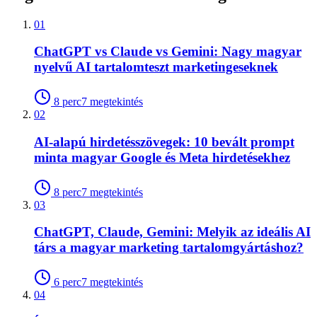
01
ChatGPT vs Claude vs Gemini: Nagy magyar
nyelvű AI tartalomteszt marketingeseknek
8
perc
7
megtekintés
02
AI-alapú hirdetésszövegek: 10 bevált prompt
minta magyar Google és Meta hirdetésekhez
8
perc
7
megtekintés
03
ChatGPT, Claude, Gemini: Melyik az ideális AI
társ a magyar marketing tartalomgyártáshoz?
6
perc
7
megtekintés
04