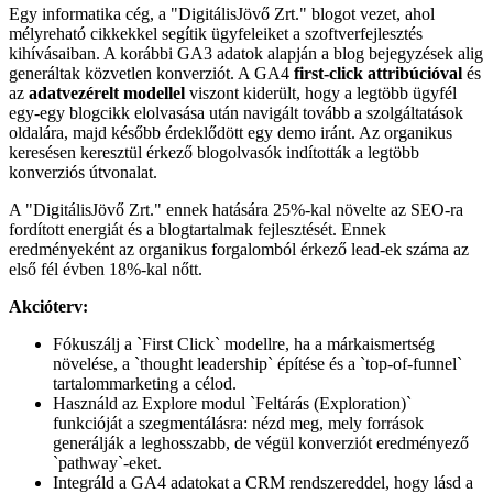
Egy informatika cég, a "DigitálisJövő Zrt." blogot vezet, ahol
mélyreható cikkekkel segítik ügyfeleiket a szoftverfejlesztés
kihívásaiban. A korábbi GA3 adatok alapján a blog bejegyzések alig
generáltak közvetlen konverziót. A GA4
first-click attribúcióval
és
az
adatvezérelt modellel
viszont kiderült, hogy a legtöbb ügyfél
egy-egy blogcikk elolvasása után navigált tovább a szolgáltatások
oldalára, majd később érdeklődött egy demo iránt. Az organikus
keresésen keresztül érkező blogolvasók indították a legtöbb
konverziós útvonalat.
A "DigitálisJövő Zrt." ennek hatására 25%-kal növelte az SEO-ra
fordított energiát és a blogtartalmak fejlesztését. Ennek
eredményeként az organikus forgalomból érkező lead-ek száma az
első fél évben 18%-kal nőtt.
Akcióterv:
Fókuszálj a `First Click` modellre, ha a márkaismertség
növelése, a `thought leadership` építése és a `top-of-funnel`
tartalommarketing a célod.
Használd az Explore modul `Feltárás (Exploration)`
funkcióját a szegmentálásra: nézd meg, mely források
generálják a leghosszabb, de végül konverziót eredményező
`pathway`-eket.
Integráld a GA4 adatokat a CRM rendszereddel, hogy lásd a