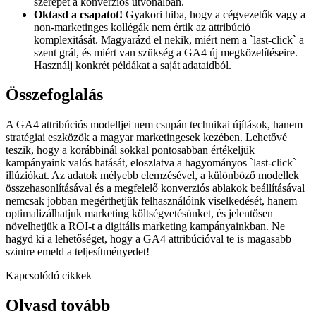
szerepét a konverziós útvonalban.
Oktasd a csapatot!
Gyakori hiba, hogy a cégvezetők vagy a
non-marketinges kollégák nem értik az attribúció
komplexitását. Magyarázd el nekik, miért nem a `last-click` a
szent grál, és miért van szükség a GA4 új megközelítéseire.
Használj konkrét példákat a saját adataidból.
Összefoglalás
A GA4 attribúciós modelljei nem csupán technikai újítások, hanem
stratégiai eszközök a magyar marketingesek kezében. Lehetővé
teszik, hogy a korábbinál sokkal pontosabban értékeljük
kampányaink valós hatását, eloszlatva a hagyományos `last-click`
illúziókat. Az adatok mélyebb elemzésével, a különböző modellek
összehasonlításával és a megfelelő konverziós ablakok beállításával
nemcsak jobban megérthetjük felhasználóink viselkedését, hanem
optimalizálhatjuk marketing költségvetésünket, és jelentősen
növelhetjük a ROI-t a digitális marketing kampányainkban. Ne
hagyd ki a lehetőséget, hogy a GA4 attribúcióval te is magasabb
szintre emeld a teljesítményedet!
Kapcsolódó cikkek
Olvasd tovább