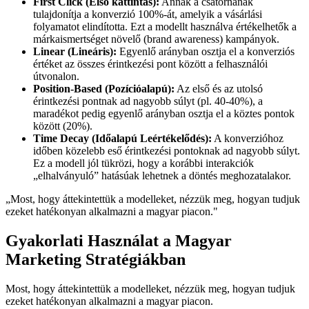
First Click (Első kattintás):
Annak a csatornának
tulajdonítja a konverzió 100%-át, amelyik a vásárlási
folyamatot elindította. Ezt a modellt használva értékelhetők a
márkaismertséget növelő (brand awareness) kampányok.
Linear (Lineáris):
Egyenlő arányban osztja el a konverziós
értéket az összes érintkezési pont között a felhasználói
útvonalon.
Position-Based (Pozícióalapú):
Az első és az utolsó
érintkezési pontnak ad nagyobb súlyt (pl. 40-40%), a
maradékot pedig egyenlő arányban osztja el a köztes pontok
között (20%).
Time Decay (Időalapú Leértékelődés):
A konverzióhoz
időben közelebb eső érintkezési pontoknak ad nagyobb súlyt.
Ez a modell jól tükrözi, hogy a korábbi interakciók
„elhalványuló” hatásúak lehetnek a döntés meghozatalakor.
„
Most, hogy áttekintettük a modelleket, nézzük meg, hogyan tudjuk
ezeket hatékonyan alkalmazni a magyar piacon.
"
Gyakorlati Használat a Magyar
Marketing Stratégiákban
Most, hogy áttekintettük a modelleket, nézzük meg, hogyan tudjuk
ezeket hatékonyan alkalmazni a magyar piacon.