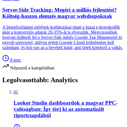
Server-Side Tracking: Megéri a milliós fejlesztést?
Költség-haszon elemzés magyar webshopoknak
A böngészőalapú mérések korlátozásai miatt a hazai e-kereskedők
akár a konverziós adatok 20-35%-át is elveszítik. Megvizsgáljuk,
hogyan építhető fel a Server-Side mérés Google Tag Managerrel és
egyedi szerverrel, milyen rejtett Google Cloud költségekre kell
számítani, és hol van az a bevételi határ, ami felett kötelező a váltás.
8
perc
Népszerű a kategóriában
Legolvasottabb:
Analytics
01
Looker Studio dashboardok a magyar PPC-
valóságban: Így törj ki az automatizált
riportcsapdából