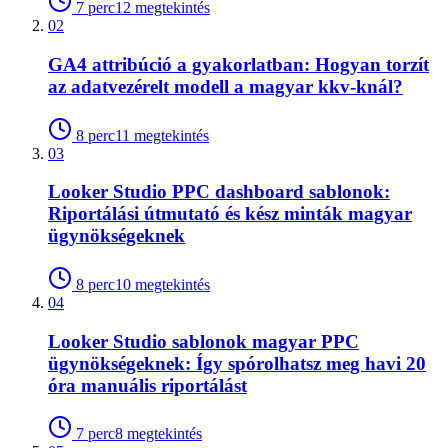
7
perc
12
megtekintés
02
GA4 attribúció a gyakorlatban: Hogyan torzít
az adatvezérelt modell a magyar kkv-knál?
8
perc
11
megtekintés
03
Looker Studio PPC dashboard sablonok:
Riportálási útmutató és kész minták magyar
ügynökségeknek
8
perc
10
megtekintés
04
Looker Studio sablonok magyar PPC
ügynökségeknek: Így spórolhatsz meg havi 20
óra manuális riportálást
7
perc
8
megtekintés