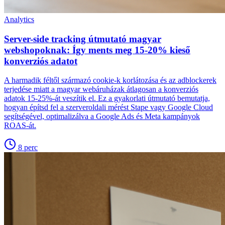
Analytics
Server-side tracking útmutató magyar
webshopoknak: Így ments meg 15-20% kieső
konverziós adatot
A harmadik féltől származó cookie-k korlátozása és az adblockerek
terjedése miatt a magyar webáruházak átlagosan a konverziós
adatok 15-25%-át veszítik el. Ez a gyakorlati útmutató bemutatja,
hogyan építsd fel a szerveroldali mérést Stape vagy Google Cloud
segítségével, optimalizálva a Google Ads és Meta kampányok
ROAS-át.
8
perc