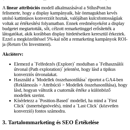
A
linear attribúciós
modell alkalmazásával a StílusPont.hu
felismerte, hogy a display kampányaik, bár önmagukban kevés
utolsó kattintásos konverziót hoztak, valójában kulcsfontosságúak
voltak az értékesítési folyamatban. Ennek eredményeként a display
budgetet megtartották, sőt, célzott remarketinggel erősítették a
látogatókat, akik korábban display hirdetéseiken keresztül érkeztek.
Ezzel a megközelítéssel 5%-kal nőtt a remarketing kampányok ROI-
ja (Return On Investment).
Akcióterv:
Elemezd a `Felfedezés (Explore)` modulban a `Felhasználói
útvonal (Path exploration)` jelentést, hogy lásd a tipikus
konverziós útvonalakat.
Használd a `Modellek összehasonlítása` riportot a GA4-ben
(Reklámozás > Attribúció > Modellek összehasonlítása), hogy
lásd, hogyan változik a csatornák értéke a különböző
modellek szerint.
Kísérletezz a `Position-Based` modellel, ha mind a `First
Click` (ismertségnövelés), mind a `Last Click` (közvetlen
konverzió) fontos számodra.
3. Tartalommarketing és SEO Értékelése