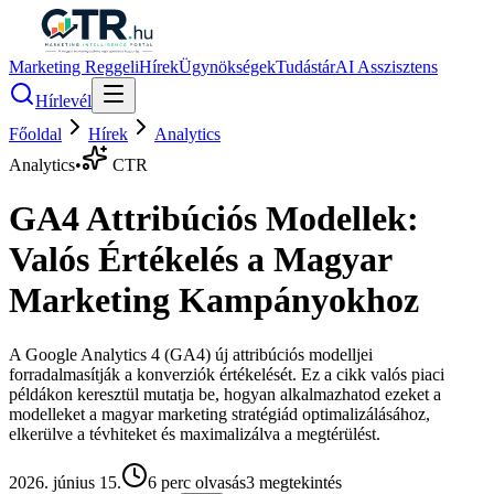
Marketing Reggeli
Hírek
Ügynökségek
Tudástár
AI Asszisztens
Hírlevél
Főoldal
Hírek
Analytics
Analytics
•
CTR
GA4 Attribúciós Modellek:
Valós Értékelés a Magyar
Marketing Kampányokhoz
A Google Analytics 4 (GA4) új attribúciós modelljei
forradalmasítják a konverziók értékelését. Ez a cikk valós piaci
példákon keresztül mutatja be, hogyan alkalmazhatod ezeket a
modelleket a magyar marketing stratégiád optimalizálásához,
elkerülve a tévhiteket és maximalizálva a megtérülést.
2026. június 15.
6
perc olvasás
3
megtekintés