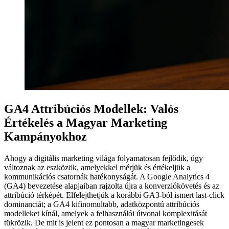
GA4 Attribúciós Modellek: Valós
Értékelés a Magyar Marketing
Kampányokhoz
Ahogy a digitális marketing világa folyamatosan fejlődik, úgy
változnak az eszközök, amelyekkel mérjük és értékeljük a
kommunikációs csatornák hatékonyságát. A Google Analytics 4
(GA4) bevezetése alapjaiban rajzolta újra a konverziókövetés és az
attribúció térképét. Elfelejthetjük a korábbi GA3-ból ismert last-click
dominanciát; a GA4 kifinomultabb, adatközpontú attribúciós
modelleket kínál, amelyek a felhasználói útvonal komplexitását
tükrözik. De mit is jelent ez pontosan a magyar marketingesek