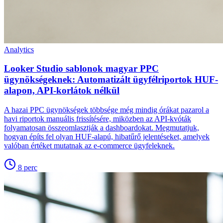
Analytics
Looker Studio sablonok magyar PPC
ügynökségeknek: Automatizált ügyfélriportok HUF-
alapon, API-korlátok nélkül
A hazai PPC ügynökségek többsége még mindig órákat pazarol a
havi riportok manuális frissítésére, miközben az API-kvóták
folyamatosan összeomlasztják a dashboardokat. Megmutatjuk,
hogyan építs fel olyan HUF-alapú, hibatűrő jelentéseket, amelyek
valóban értéket mutatnak az e-commerce ügyfeleknek.
8
perc