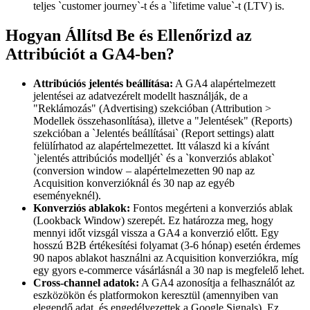
teljes `customer journey`-t és a `lifetime value`-t (LTV) is.
Hogyan Állítsd Be és Ellenőrizd az
Attribúciót a GA4-ben?
Attribúciós jelentés beállítása:
A GA4 alapértelmezett
jelentései az adatvezérelt modellt használják, de a
"Reklámozás" (Advertising) szekcióban (Attribution >
Modellek összehasonlítása), illetve a "Jelentések" (Reports)
szekcióban a `Jelentés beállításai` (Report settings) alatt
felülírhatod az alapértelmezettet. Itt válaszd ki a kívánt
`jelentés attribúciós modelljét` és a `konverziós ablakot`
(conversion window – alapértelmezetten 90 nap az
Acquisition konverzióknál és 30 nap az egyéb
eseményeknél).
Konverziós ablakok:
Fontos megérteni a konverziós ablak
(Lookback Window) szerepét. Ez határozza meg, hogy
mennyi időt vizsgál vissza a GA4 a konverzió előtt. Egy
hosszú B2B értékesítési folyamat (3-6 hónap) esetén érdemes
90 napos ablakot használni az Acquisition konverziókra, míg
egy gyors e-commerce vásárlásnál a 30 nap is megfelelő lehet.
Cross-channel adatok:
A GA4 azonosítja a felhasználót az
eszközökön és platformokon keresztül (amennyiben van
elegendő adat, és engedélyezettek a Google Signals). Ez