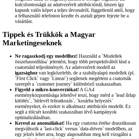
kulcsfontosságú az adatvezérelt attribúciónál, hiszen így
kapunk valós képet a teljes útvonalról, függetlenül attól, hogy
a felhasználó telefonon kezdte és asztali gépen fejezte be a
vásárlást.
Tippek és Trükkök a Magyar
Marketingeseknek
Ne ragaszkodj egy modellhez!
Használd a `Modellek
összehasonlítása` jelentést, hogy több perspektívából lásd a
csatornáid teljesítményét. Az adatvezérelt modell az
igazsághoz
van legközelebb, de a szabályalapú modellek (pl.
`First Click` vagy `Linear`) segítenek megérteni a csatornák
szerepét a `customer journey` különböző szakaszaiban.
Figyeld a mikro-konverziókat!
A GA4
eseményközpontúsága lehetővé teszi, hogy mérd a `lead űrlap
kitöltés`, `hírlevél feliratkozás`, `kosárba helyezés`
eseményeket, és ezekre is alkalmazz attribúciós modellt. Ez
segít a tölcsér korábbi szakaszában lévő kampányok
optimalizálásában.
Keresd az anomáliákat!
Ha egy csatorna értéke drasztikusan
megváltozik a `last-click` versus `data-driven` modellben, az
egy jelzés lehet arra, hogy alaposabban meg kell vizsgálni a