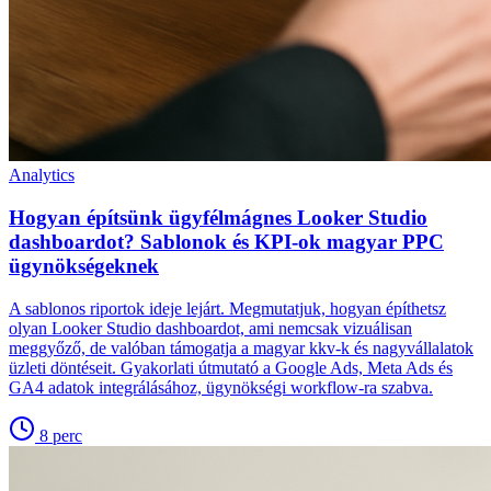
Analytics
Hogyan építsünk ügyfélmágnes Looker Studio
dashboardot? Sablonok és KPI-ok magyar PPC
ügynökségeknek
A sablonos riportok ideje lejárt. Megmutatjuk, hogyan építhetsz
olyan Looker Studio dashboardot, ami nemcsak vizuálisan
meggyőző, de valóban támogatja a magyar kkv-k és nagyvállalatok
üzleti döntéseit. Gyakorlati útmutató a Google Ads, Meta Ads és
GA4 adatok integrálásához, ügynökségi workflow-ra szabva.
8
perc