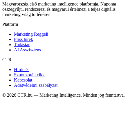
Magyarország első marketing intelligence platformja. Naponta
összegyűjti, rendszerezi és magyarul értelmezi a teljes digitális
marketing világ történéseit.
Platform
Marketing Reggeli
Friss hírek
Tudástár
AI Asszisztens
CTR
Hirdetés
Szponzorált cikk
Kapcsolat
Adatvédelmi szabályzat
©
2026
CTR.hu — Marketing Intelligence. Minden jog fenntartva.