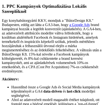
1. PPC Kampányok Optimalizálása Lokális
Szereplőknél
Egy konyhabútorgyártó KKV, mondjuk a "BútorDesign Kft."
Budapesten, eddig azt látta a GA3-ban, hogy
a Google Ads
brand
kampányai hozzák a legtöbb konverziót (ajánlatkérés). A GA4-ben,
az adatvezérelt attribúciós modellre váltva felfedezték, hogy a
korábban alulértékelt Facebook és Instagram hirdetések, amelyek
termékekről és inspirációs képekről szóltak, jelentős mértékben
hozzájárultak a felhasználói útvonal elején a márka
megismertetéséhez és az érdeklődés felkeltéséhez. A változás után a
BútorDesign Kft. 15%-kal növelte a Facebook kampányok
költségkeretét, és 8%-kal csökkentette a brand keresési
kampányokét, ami az ajánlatkérések volumenének 10%-os
emelkedését, és a CPA (Cost Per Acquisition) 7%-os csökkenését
eredményezte.
Akcióterv:
Hasonlítsd össze a Google Ads és Social Media kampányok
teljesítményét a GA4
data-driven
és
last-click
modelljei
segítségével.
Ahol az adatvezérelt modell magasabb értéket tulajdonít, ott
fontold meg a büdzsé emelését, különösen a `top-of-funnel`