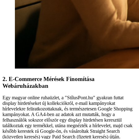
2. E-Commerce Mérések Finomítása
Webáruházakban
Egy magyar online ruhaüzlet, a "StílusPont.hu" gyakran futtat
display hirdetéseket új kollekciókról, e-mail kampányokat
hírlevelekre feliratkozottaknak, és természetesen Google Shopping
kampányokat. A GA4-ben az adatok azt mutatták, hogy a
felhasználók sokszor először egy display hirdetésen keresztül
találkoztak egy termékkel, utána megnézték a hírlevelet, majd csak
később kerestek rá Google-ön, és vásároltak Straight Search
(közvetlen keresés) vagy Paid Search (fizetett keresés) útján.