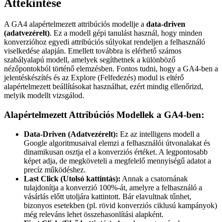
Áttekintése
A GA4 alapértelmezett attribúciós modellje a
data-driven
(adatvezérelt)
. Ez a modell gépi tanulást használ, hogy minden
konverzióhoz egyedi attribúciós súlyokat rendeljen a felhasználó
viselkedése alapján. Emellett továbbra is elérhető számos
szabályalapú modell, amelyek segíthetnek a különböző
nézőpontokból történő elemzésben. Fontos tudni, hogy a GA4-ben a
jelentéskészítés és az Explore (Felfedezés) modul is eltérő
alapértelmezett beállításokat használhat, ezért mindig ellenőrizd,
melyik modellt vizsgálod.
Alapértelmezett Attribúciós Modellek a GA4-ben:
Data-Driven (Adatvezérelt):
Ez az intelligens modell a
Google algoritmusaival elemzi a felhasználói útvonalakat és
dinamikusan osztja el a konverziós értéket. A legpontosabb
képet adja, de megköveteli a megfelelő mennyiségű adatot a
precíz működéshez.
Last Click (Utolsó kattintás):
Annak a csatornának
tulajdonítja a konverzió 100%-át, amelyre a felhasználó a
vásárlás előtt utoljára kattintott. Bár elavultnak tűnhet,
bizonyos esetekben (pl. rövid konverziós ciklusú kampányok)
még releváns lehet összehasonlítási alapként.