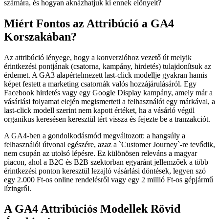
számára, és hogyan aknázhatjuk ki ennek előnyeit?
Miért Fontos az Attribúció a GA4
Korszakában?
Az attribúció lényege, hogy a konverzióhoz vezető út melyik
érintkezési pontjának (csatorna, kampány, hirdetés) tulajdonítsuk az
érdemet. A GA3 alapértelmezett last-click modellje gyakran hamis
képet festett a marketing csatornák valós hozzájárulásáról. Egy
Facebook hirdetés vagy egy Google Display kampány, amely már a
vásárlási folyamat elején megismerteti a felhasználót egy márkával, a
last-click modell szerint nem kapott értéket, ha a vásárló végül
organikus keresésen keresztül tért vissza és fejezte be a tranzakciót.
A GA4-ben a gondolkodásmód megváltozott: a hangsúly a
felhasználói útvonal egészére, azaz a `Customer Journey`-re tevődik,
nem csupán az utolsó lépésre. Ez különösen releváns a magyar
piacon, ahol a B2C és B2B szektorban egyaránt jellemzőek a több
érintkezési ponton keresztül lezajló vásárlási döntések, legyen szó
egy 2.000 Ft-os online rendelésről vagy egy 2 millió Ft-os gépjármű
lízingről.
A GA4 Attribúciós Modellek Rövid