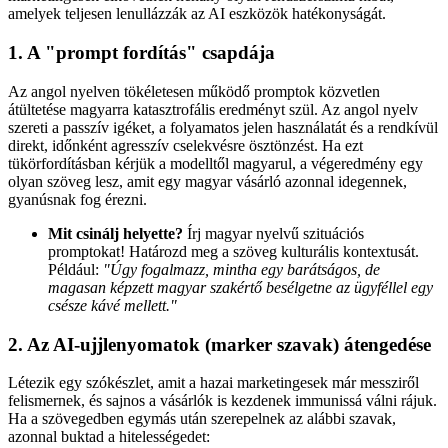
amelyek teljesen lenullázzák az AI eszközök hatékonyságát.
1. A "prompt fordítás" csapdája
Az angol nyelven tökéletesen működő promptok közvetlen
átültetése magyarra katasztrofális eredményt szül. Az angol nyelv
szereti a passzív igéket, a folyamatos jelen használatát és a rendkívül
direkt, időnként agresszív cselekvésre ösztönzést. Ha ezt
tükörfordításban kérjük a modelltől magyarul, a végeredmény egy
olyan szöveg lesz, amit egy magyar vásárló azonnal idegennek,
gyanúsnak fog érezni.
Mit csinálj helyette?
Írj magyar nyelvű szituációs
promptokat! Határozd meg a szöveg kulturális kontextusát.
Például:
"Úgy fogalmazz, mintha egy barátságos, de
magasan képzett magyar szakértő besélgetne az ügyféllel egy
csésze kávé mellett."
2. Az AI-ujjlenyomatok (marker szavak) átengedése
Létezik egy szókészlet, amit a hazai marketingesek már messziről
felismernek, és sajnos a vásárlók is kezdenek immunissá válni rájuk.
Ha a szövegedben egymás után szerepelnek az alábbi szavak,
azonnal buktad a hitelességedet: