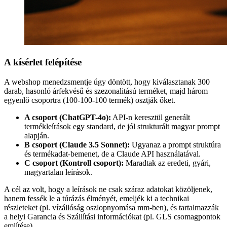
A kísérlet felépítése
A webshop menedzsmentje úgy döntött, hogy kiválasztanak 300
darab, hasonló árfekvésű és szezonalitású terméket, majd három
egyenlő csoportra (100-100-100 termék) osztják őket.
A csoport (ChatGPT-4o):
API-n keresztül generált
termékleírások egy standard, de jól strukturált magyar prompt
alapján.
B csoport (Claude 3.5 Sonnet):
Ugyanaz a prompt struktúra
és termékadat-bemenet, de a Claude API használatával.
C csoport (Kontroll csoport):
Maradtak az eredeti, gyári,
magyartalan leírások.
A cél az volt, hogy a leírások ne csak száraz adatokat közöljenek,
hanem fessék le a túrázás élményét, emeljék ki a technikai
részleteket (pl. vízállóság oszlopnyomása mm-ben), és tartalmazzák
a helyi Garancia és Szállítási információkat (pl. GLS csomagpontok
említése).