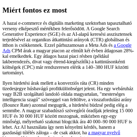
Miért fontos ez most
A hazai e-commerce és digitális marketing szektorban tapasztalható
verseny elképesztő mértékben felerősödött. A Google Search
Generative Experience (SGE) és az AI-alapú keresési asszisztensek
terjedésével az organikus átkattintási arányok (CTR) globálisan és
itthon is csökkennek. Ezzel párhuzamosan a Meta Ads és
a Google
Ads
CPM árak a magyar piacon az elmúlt két évben átlagosan 28%-
kal emelkedtek. Egy átlagos hazai piaci résben (például
lakberendezés, divat vagy étrend-kiegészítők) a kattintásonkénti
költségek (CPC) már rendszeresen elérik a 140–380 HUF közötti
tartományt.
Ilyen hirdetési árak mellett a konverziós ráta (CR) minden
tizedesjegye húsbavágó profitkülönbséget jelent. Ha egy webáruház
vagy B2B szolgáltató landoló oldala magyartalan, "mesterséges
intelligencia szagú" szöveggel van feltöltve, a visszafordulási arány
(Bounce Rate) azonnal megugrik, a hirdetési büdzsé pedig elég a
semmibe. A magyar szabadúszó szövegírói óradíjak jelenleg 15 000
HUF és 30 000 HUF között mozognak, miközben egy-egy
minőségi, mélyreható szakmai blogcikk ára 40 000–90 000 HUF is
lehet. Az AI használata így nem kényelmi kérdés, hanem a
gazdasági túlélés záloga – de csak akkor, ha
a magyar nyelvű