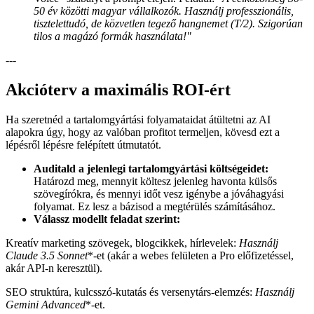
50 év közötti magyar vállalkozók. Használj professzionális,
tisztelettudó, de közvetlen tegező hangnemet (T/2). Szigorúan
tilos a magázó formák használata!"
---
Akcióterv a maximális ROI-ért
Ha szeretnéd a tartalomgyártási folyamataidat átültetni az AI
alapokra úgy, hogy az valóban profitot termeljen, kövesd ezt a
lépésről lépésre felépített útmutatót.
Auditald a jelenlegi tartalomgyártási költségeidet:
Határozd meg, mennyit költesz jelenleg havonta külsős
szövegírókra, és mennyi időt vesz igénybe a jóváhagyási
folyamat. Ez lesz a bázisod a megtérülés számításához.
Válassz modellt feladat szerint:
Kreatív marketing szövegek, blogcikkek, hírlevelek:
Használj
Claude 3.5 Sonnet
*-et (akár a webes felületen a Pro előfizetéssel,
akár API-n keresztül).
SEO struktúra, kulcsszó-kutatás és versenytárs-elemzés:
Használj
Gemini Advanced
*-et.