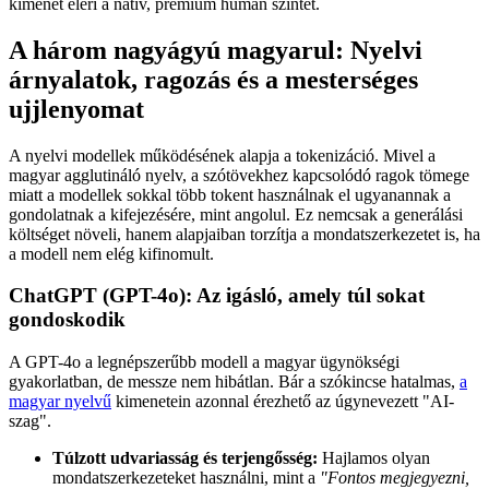
kimenet eléri a natív, prémium humán szintet.
A három nagyágyú magyarul: Nyelvi
árnyalatok, ragozás és a mesterséges
ujjlenyomat
A nyelvi modellek működésének alapja a tokenizáció. Mivel a
magyar agglutináló nyelv, a szótövekhez kapcsolódó ragok tömege
miatt a modellek sokkal több tokent használnak el ugyanannak a
gondolatnak a kifejezésére, mint angolul. Ez nemcsak a generálási
költséget növeli, hanem alapjaiban torzítja a mondatszerkezetet is, ha
a modell nem elég kifinomult.
ChatGPT (GPT-4o): Az igásló, amely túl sokat
gondoskodik
A GPT-4o a legnépszerűbb modell a magyar ügynökségi
gyakorlatban, de messze nem hibátlan. Bár a szókincse hatalmas,
a
magyar nyelvű
kimenetein azonnal érezhető az úgynevezett "AI-
szag".
Túlzott udvariasság és terjengősség:
Hajlamos olyan
mondatszerkezeteket használni, mint a
"Fontos megjegyezni,