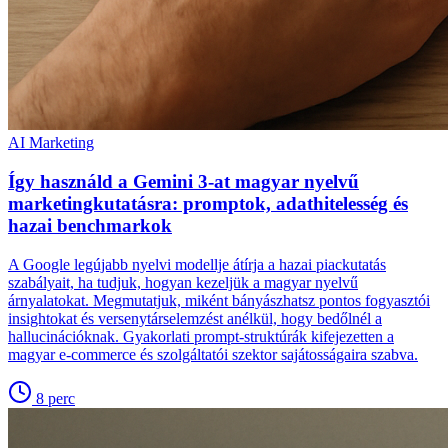
AI Marketing
Így használd a Gemini 3-at magyar nyelvű
marketingkutatásra: promptok, adathitelesség és
hazai benchmarkok
A Google legújabb nyelvi modellje átírja a hazai piackutatás
szabályait, ha tudjuk, hogyan kezeljük a magyar nyelvű
árnyalatokat. Megmutatjuk, miként bányászhatsz pontos fogyasztói
insightokat és versenytárselemzést anélkül, hogy bedőlnél a
hallucinációknak. Gyakorlati prompt-struktúrák kifejezetten a
magyar e-commerce és szolgáltatói szektor sajátosságaira szabva.
8
perc