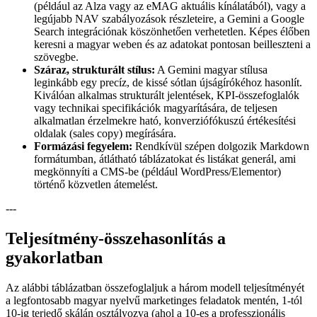
(például az Alza vagy az eMAG aktuális kínálatából), vagy a
legújabb NAV szabályozások részleteire, a Gemini a Google
Search integrációnak köszönhetően verhetetlen. Képes élőben
keresni a magyar weben és az adatokat pontosan beilleszteni a
szövegbe.
Száraz, strukturált stílus:
A Gemini magyar stílusa
leginkább egy precíz, de kissé sótlan újságírókéhoz hasonlít.
Kiválóan alkalmas strukturált jelentések, KPI-összefoglalók
vagy technikai specifikációk magyarítására, de teljesen
alkalmatlan érzelmekre ható, konverziófókuszú értékesítési
oldalak (sales copy) megírására.
Formázási fegyelem:
Rendkívül szépen dolgozik Markdown
formátumban, átlátható táblázatokat és listákat generál, ami
megkönnyíti a CMS-be (például WordPress/Elementor)
történő közvetlen átemelést.
---
Teljesítmény-összehasonlítás a
gyakorlatban
Az alábbi táblázatban összefoglaljuk a három modell teljesítményét
a legfontosabb magyar nyelvű marketinges feladatok mentén, 1-tól
10-ig terjedő skálán osztályozva (ahol a 10-es a professzionális