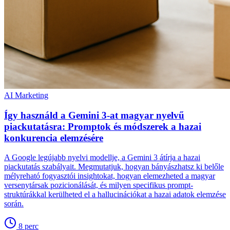
AI Marketing
Így használd a Gemini 3-at magyar nyelvű
piackutatásra: Promptok és módszerek a hazai
konkurencia elemzésére
A Google legújabb nyelvi modellje, a Gemini 3 átírja a hazai
piackutatás szabályait. Megmutatjuk, hogyan bányászhatsz ki belőle
mélyreható fogyasztói insightokat, hogyan elemezheted a magyar
versenytársak pozicionálását, és milyen specifikus prompt-
struktúrákkal kerülheted el a hallucinációkat a hazai adatok elemzése
során.
8
perc