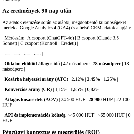
Az eredmények 90 nap után
Az adatok elemzése során az alábbi, megdöbbentő különbségeket
mérték a Google Analytics 4 (GA4) és a belső CRM adatok alapján:
| Mérőszám | A csoport (ChatGPT-4o) | B csoport (Claude 3.5
Sonnet) | C csoport (Kontroll - Eredeti) |
| :--- | :---: | :---: | :---: |
|
Oldalon eltöltött átlagos idő
| 42 másodperc |
78 másodperc
| 18
másodperc |
|
Kosárba helyezési arány (ATC)
| 2,12% |
3,45%
| 1,25% |
|
Konverziós arány (CR)
| 1,15% |
1,85%
| 0,82% |
|
Átlagos kosárérték (AOV)
| 24 500 HUF |
28 900 HUF
| 22 100
HUF |
|
API és implementációs költség
| ~45 000 HUF | ~65 000 HUF | 0
HUF |
Pénzügyi kontextus és megtérülés (ROI)