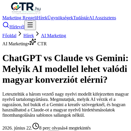
Marketing Reggeli
Hírek
Ügynökségek
Tudástár
AI Asszisztens
Hírlevél
Főoldal
Hírek
AI Marketing
AI Marketing
•
CTR
ChatGPT vs Claude vs Gemini:
Melyik AI modellel lehet valódi
magyar konverziót elérni?
Leteszteltük a három vezető nagy nyelvi modellt kifejezetten magyar
nyelvű tartalomgyártásra. Megmutatjuk, melyik AI vérzik el a
ragozáson, hol bukik el a Gemini a kreatív szövegeknél, és hogyan
használhatod a Claude-ot a magyar nyelvű hirdetésmásolatok
finomhangolására sablonos sallangok nélkül.
2026. június 22.
8
perc olvasás
4
megtekintés