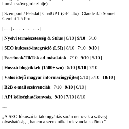
humán szövegíró szintje).
| Szempont / Feladat | ChatGPT (GPT-4o) | Claude 3.5 Sonnet |
Gemini 1.5 Pro |
| :--- | :---: | :---: | :---: |
|
Nyelvi természetesség & Stílus
| 6/10 |
9/10
| 5/10 |
|
SEO kulcsszó-integráció (LSI)
| 8/10 | 7/10 |
9/10
|
|
Facebook/TikTok ad másolatok
| 7/10 |
9/10
| 5/10 |
|
Hosszú blogcikkek (1500+ szó)
| 6/10 |
9/10
| 7/10 |
|
Valós idejű magyar információgyűjtés
| 5/10 | 3/10 |
10/10
|
|
B2B e-mail szekvenciák
| 7/10 |
9/10
| 6/10 |
|
API költséghatékonyság
|
9/10
| 7/10 | 8/10 |
---
„
A SEO fókuszú tartalomgyártás során nemcsak a szöveg
olvashatósága, hanem a szemantikai relevancia is döntő.
"