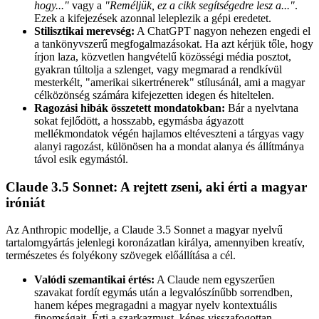
hogy..."
vagy a
"Reméljük, ez a cikk segítségedre lesz a..."
.
Ezek a kifejezések azonnal leleplezik a gépi eredetet.
Stilisztikai merevség:
A ChatGPT nagyon nehezen engedi el
a tankönyvszerű megfogalmazásokat. Ha azt kérjük tőle, hogy
írjon laza, közvetlen hangvételű közösségi média posztot,
gyakran túltolja a szlenget, vagy megmarad a rendkívül
mesterkélt, "amerikai sikertrénerek" stílusánál, ami a magyar
célközönség számára kifejezetten idegen és hiteltelen.
Ragozási hibák összetett mondatokban:
Bár a nyelvtana
sokat fejlődött, a hosszabb, egymásba ágyazott
mellékmondatok végén hajlamos eltéveszteni a tárgyas vagy
alanyi ragozást, különösen ha a mondat alanya és állítmánya
távol esik egymástól.
Claude 3.5 Sonnet: A rejtett zseni, aki érti a magyar
iróniát
Az Anthropic modellje, a Claude 3.5 Sonnet a magyar nyelvű
tartalomgyártás jelenlegi koronázatlan királya, amennyiben kreatív,
természetes és folyékony szövegek előállítása a cél.
Valódi szemantikai értés:
A Claude nem egyszerűen
szavakat fordít egymás után a legvalószínűbb sorrendben,
hanem képes megragadni a magyar nyelv kontextuális
finomságait. Érti a szarkazmust, képes visszafogottan