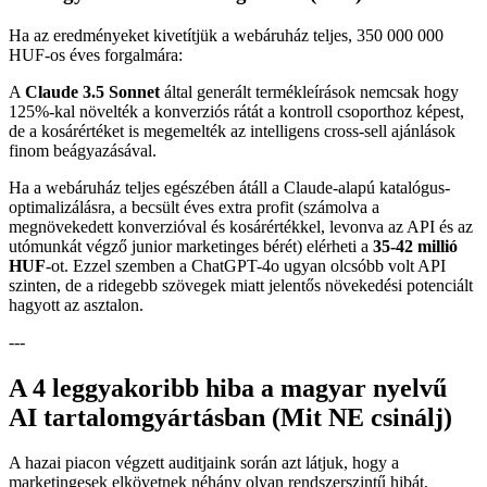
Ha az eredményeket kivetítjük a webáruház teljes, 350 000 000
HUF-os éves forgalmára:
A
Claude 3.5 Sonnet
által generált termékleírások nemcsak hogy
125%-kal növelték a konverziós rátát a kontroll csoporthoz képest,
de a kosárértéket is megemelték az intelligens cross-sell ajánlások
finom beágyazásával.
Ha a webáruház teljes egészében átáll a Claude-alapú katalógus-
optimalizálásra, a becsült éves extra profit (számolva a
megnövekedett konverzióval és kosárértékkel, levonva az API és az
utómunkát végző junior marketinges bérét) elérheti a
35-42 millió
HUF
-ot. Ezzel szemben a ChatGPT-4o ugyan olcsóbb volt API
szinten, de a ridegebb szövegek miatt jelentős növekedési potenciált
hagyott az asztalon.
---
A 4 leggyakoribb hiba a magyar nyelvű
AI tartalomgyártásban (Mit NE csinálj)
A hazai piacon végzett auditjaink során azt látjuk, hogy a
marketingesek elkövetnek néhány olyan rendszerszintű hibát,