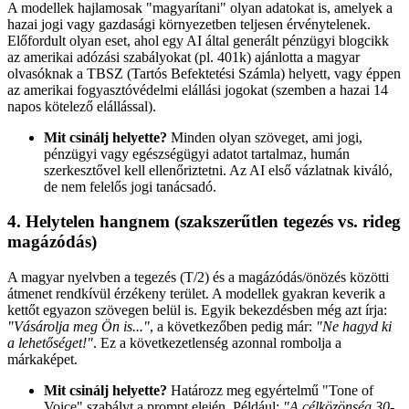
A modellek hajlamosak "magyarítani" olyan adatokat is, amelyek a
hazai jogi vagy gazdasági környezetben teljesen érvénytelenek.
Előfordult olyan eset, ahol egy AI által generált pénzügyi blogcikk
az amerikai adózási szabályokat (pl. 401k) ajánlotta a magyar
olvasóknak a TBSZ (Tartós Befektetési Számla) helyett, vagy éppen
az amerikai fogyasztóvédelmi elállási jogokat (szemben a hazai 14
napos kötelező elállással).
Mit csinálj helyette?
Minden olyan szöveget, ami jogi,
pénzügyi vagy egészségügyi adatot tartalmaz, humán
szerkesztővel kell ellenőriztetni. Az AI első vázlatnak kiváló,
de nem felelős jogi tanácsadó.
4. Helytelen hangnem (szakszerűtlen tegezés vs. rideg
magázódás)
A magyar nyelvben a tegezés (T/2) és a magázódás/önözés közötti
átmenet rendkívül érzékeny terület. A modellek gyakran keverik a
kettőt egyazon szövegen belül is. Egyik bekezdésben még azt írja:
"Vásárolja meg Ön is..."
, a következőben pedig már:
"Ne hagyd ki
a lehetőséget!"
. Ez a következetlenség azonnal rombolja a
márkaképet.
Mit csinálj helyette?
Határozz meg egyértelmű "Tone of
Voice" szabályt a prompt elején. Például:
"A célközönség 30-