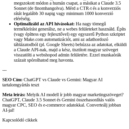
megszokott módon a humán csapat, a másikat a Claude 3.5
Sonnet (de finomhangolva). Mérd a CTR-t és a konverziós
rátát legalább 30 napig vagy minimum 1000 konverzió
eléréséig.
Optimalizáld az API hívásokat:
Ha nagy tömegű
termékleírást generálsz, ne a webes felületeket használd. Építs
(vagy építtess egy fejlesztővel) egy egyszerű Python szkriptet
vagy Make.com automatizációt, ami az adathordozó
táblázatodból (pl. Google Sheets) behúzza az adatokat, elküldi
a Claude API-nak, majd a kész, tisztított magyar szöveget
visszatölti a webshopod admin felületére. Ezzel munkaórák
százait spórolhatod meg havonta.
---
SEO Cím:
ChatGPT vs Claude vs Gemini: Magyar AI
tartalomgyártás teszt
Meta leírás:
Melyik AI modell ír jobb magyar marketingszöveget?
ChatGPT, Claude 3.5 Sonnet és Gemini összehasonlítás valós
magyar CPC, SEO és e-commerce adatokkal. Converteálj jobban
AI-jal!
Kapcsolódó cikkek