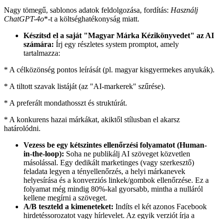
Nagy tömegű, sablonos adatok feldolgozása, fordítás:
Használj
ChatGPT-4o
*-t a költséghatékonyság miatt.
Készítsd el a saját "Magyar Márka Kézikönyvedet" az AI
számára:
Írj egy részletes system promptot, amely
tartalmazza:
* A célközönség pontos leírását (pl. magyar kisgyermekes anyukák).
* A tiltott szavak listáját (az "AI-markerek" szűrése).
* A preferált mondathosszt és struktúrát.
* A konkurens hazai márkákat, akiktől stílusban el akarsz
határolódni.
Vezess be egy kétszintes ellenőrzési folyamatot (Human-
in-the-loop):
Soha ne publikálj AI szöveget közvetlen
másolással. Egy dedikált marketinges (vagy szerkesztő)
feladata legyen a tényellenőrzés, a helyi márkanevek
helyesírása és a konverziós linkek/gombok ellenőrzése. Ez a
folyamat még mindig 80%-kal gyorsabb, mintha a nulláról
kellene megírni a szöveget.
A/B teszteld a kimeneteket:
Indíts el két azonos Facebook
hirdetéssorozatot vagy hírlevelet. Az egyik verziót írja a