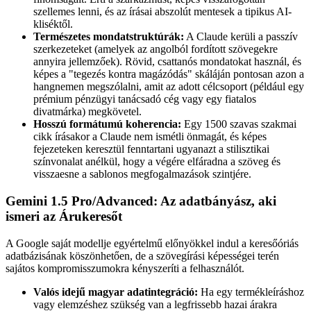
szellemes lenni, és az írásai abszolút mentesek a tipikus AI-
kliséktől.
Természetes mondatstruktúrák:
A Claude kerüli a passzív
szerkezeteket (amelyek az angolból fordított szövegekre
annyira jellemzőek). Rövid, csattanós mondatokat használ, és
képes a "tegezés kontra magázódás" skáláján pontosan azon a
hangnemen megszólalni, amit az adott célcsoport (például egy
prémium pénzügyi tanácsadó cég vagy egy fiatalos
divatmárka) megkövetel.
Hosszú formátumú koherencia:
Egy 1500 szavas szakmai
cikk írásakor a Claude nem ismétli önmagát, és képes
fejezeteken keresztül fenntartani ugyanazt a stilisztikai
színvonalat anélkül, hogy a végére elfáradna a szöveg és
visszaesne a sablonos megfogalmazások szintjére.
Gemini 1.5 Pro/Advanced: Az adatbányász, aki
ismeri az Árukeresőt
A Google saját modellje egyértelmű előnyökkel indul a keresőóriás
adatbázisának köszönhetően, de a szövegírási képességei terén
sajátos kompromisszumokra kényszeríti a felhasználót.
Valós idejű magyar adatintegráció:
Ha egy termékleíráshoz
vagy elemzéshez szükség van a legfrissebb hazai árakra