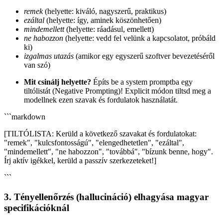
remek
(helyette: kiváló, nagyszerű, praktikus)
ezáltal
(helyette: így, aminek köszönhetően)
mindemellett
(helyette: ráadásul, emellett)
ne habozzon
(helyette: vedd fel velünk a kapcsolatot, próbáld
ki)
izgalmas utazás
(amikor egy egyszerű szoftver bevezetéséről
van szó)
Mit csinálj helyette?
Építs be a system promptba egy
tiltólistát (Negative Prompting)! Explicit módon tiltsd meg a
modellnek ezen szavak és fordulatok használatát.
```markdown
[TILTÓLISTA: Kerüld a következő szavakat és fordulatokat:
"remek", "kulcsfontosságú", "elengedhetetlen", "ezáltal",
"mindemellett", "ne habozzon", "továbbá", "bízunk benne, hogy".
Írj aktív igékkel, kerüld a passzív szerkezeteket!]
```
3. Tényellenőrzés (hallucináció) elhagyása magyar
specifikációknál