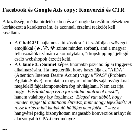
Facebook és Google Ads copy: Konverzió és CTR
A közösségi média hirdetésekben és a Google keresőhirdetésekben
korlátozott a karakterszám, és azonnali érzelmi reakciót kell
kiváltani.
A
ChatGPT
hajlamos a túlzásokra. Telezsúfolja a szöveget
emojikkal (🔥, 🚀, 💎 szinte minden sorban), ami a magyar
felhasználók számára a komolytalan, "dropshipping" jellegű
csaló webshopok érzetét kelti.
A
Claude 3.5 Sonnet
képes finomabb pszichológiai triggerek
alkalmazására. Ha megkérjük, hogy használja az "AIDA"
(Attention-Interest-Desire-Action) vagy a "PAS" (Problem-
Agitate-Solve) formulát, a magyar kulturális sajátosságoknak
megfelelő fájdalompontokra fog rávilágítani. Nem azt írja,
hogy
"Vásárold meg ezt a forradalmi matracot most!"
,
hanem valahogy így fogalmaz:
"Eleged van abból, hogy
minden reggel fáradtabban ébredsz, mint ahogy lefeküdtél? A
rossz tartás miatt kialakuló hátfájás nem játék..."
– ez a
hangvétel pedig bizonyítottan magasabb konverziós arányt és
alacsonyabb CPA-t eredményez.
---