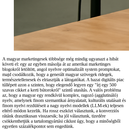
A magyar marketingesek többsége még mindig ugyanazt a hibát
követi el: egy az egyben másolja át az amerikai marketinges
blogokról letöltött, angol nyelvre optimalizált system promptokat,
majd csodálkozik, hogy a generált magyar szövegek ridegek,
természetellenesek és elriasztják a látogatókat. A hazai digitális piac
túllépett azon a szinten, hogy elegendő legyen egy "írj egy 500
szavas cikket a kerti bútorokról" szintű utasítás. A valós probléma
az, hogy a magyar egy rendkívül komplex, ragozó (agglutináló)
nyelv, amelynek finom szemantikai árnyalatait, kulturális utalásait és
finom nyelvi rezdüléseit a nagy nyelvi modellek (LLM-ek) teljesen
eltérő módon kezelik. Ha rossz eszközt választunk, a konverziós
rátánk drasztikusan visszaesik; ha jól választunk, tizedére
csökkenthetjük a tartalomgyártási ciklust úgy, hogy a minőségből
egyetlen százalékpontot sem engedünk.