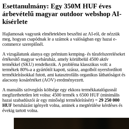
Esettanulmány: Egy 350M HUF éves
árbevételű magyar outdoor webshop AI-
kísérlete
Hajlamosak vagyunk elméletekben beszélni az AI-ról, de nézzük
meg, hogyan csapódnak le a számok a valóságban egy hazai e-
commerce szereplőnél.
A vizsgálatunk alanya egy prémium kemping- és túrafelszereléseket
értékesítő magyar webáruház, amely körülbelül 4500 aktív
termékkel (SKU) rendelkezik. A probléma klasszikus volt: a
termékek 80%-a a gyártótól kapott, száraz, angolból nyersfordított
termékleírásokkal futott, ami katasztrofális organikus láthatóságot és
alacsony kosárértéket (AOV) eredményezett.
A manuális szövegírás költsége egy ekkora termékkatalógusnál
megfizethetetlen lett volna: 4500 termék x 6500 HUF (minimális
hazai szabadúszói ár egy minőségi termékleírásért) =
29 250 000
HUF
beruházást igényelt volna, aminek a megtérülése kérdéses és
évekig tartott volna.