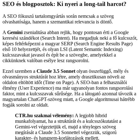
SEO és blogposztok: Ki nyeri a long-tail harcot?
A SEO fókuszú tartalomgyártás során nemcsak a szöveg
olvashatósága, hanem a szemantikai relevancia is döntő.
A
Gemini
zsenialitása abban rejlik, hogy pontosan érti a Google
keresési szándékot (Search Intent). Ha megadjuk neki a fő kulcsszót,
képes feltérképezni a magyar SERP (Search Engine Results Page)
első 10 helyezettjét, és olyan LSI (Latent Semantic Indexing)
kulcsszavakat javasol és épít be a szövegbe, amelyekkel a
cikkünknek valóban esélye lesz rangsorolni.
Ezzel szemben a
Claude 3.5 Sonnet
olyan összefüggő, mély és
olvasmányos struktúrát hoz létre, amely drasztikusan növeli az
oldalon eltöltött időt (Time on Page). A SEO-ban a felhasználói
élmény (User Experience) ma már ugyanolyan fontos rangsorolási
faktor, mint a kulcsszavak sűrűsége. Ha a látogató azonnal távozik a
magyartalan ChatGPT-szöveg miatt, a Google algoritmusai hátrébb
fogják sorolni az oldalt.
CTR.hu szakmai vélemény:
A legjobb hibrid
munkafolyamat, ha a struktúrát és a kulcsszókutatást a
Gemini-vel végeztetjük el, majd a tényleges szöveg
megírását a Claude 3.5 Sonnettel végezzük, szigorú
karakter- és hangnem-korlátozások mellett.