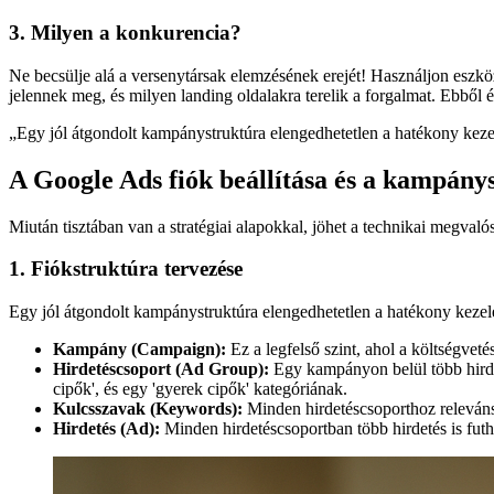
3. Milyen a konkurencia?
Ne becsülje alá a versenytársak elemzésének erejét! Használjon eszk
jelennek meg, és milyen landing oldalakra terelik a forgalmat. Ebből é
„
Egy jól átgondolt kampánystruktúra elengedhetetlen a hatékony keze
A Google Ads fiók beállítása és a kampány
Miután tisztában van a stratégiai alapokkal, jöhet a technikai megvalós
1. Fiókstruktúra tervezése
Egy jól átgondolt kampánystruktúra elengedhetetlen a hatékony kezel
Kampány (Campaign):
Ez a legfelső szint, ahol a költségveté
Hirdetéscsoport (Ad Group):
Egy kampányon belül több hirdeté
cipők', és egy 'gyerek cipők' kategóriának.
Kulcsszavak (Keywords):
Minden hirdetéscsoporthoz releváns 
Hirdetés (Ad):
Minden hirdetéscsoportban több hirdetés is futha