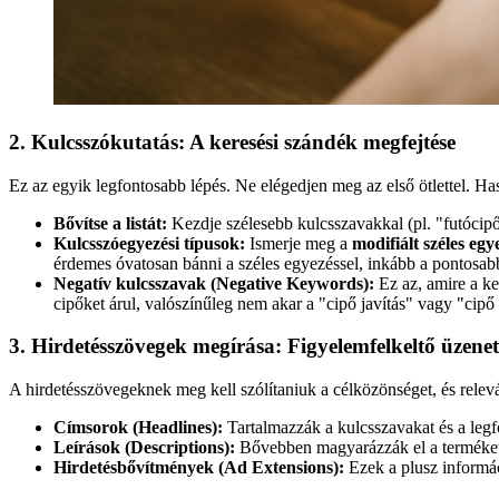
2. Kulcsszókutatás: A keresési szándék megfejtése
Ez az egyik legfontosabb lépés. Ne elégedjen meg az első ötlettel. Ha
Bővítse a listát:
Kezdje szélesebb kulcsszavakkal (pl. "futócipő"
Kulcsszóegyezési típusok:
Ismerje meg a
modifiált széles eg
érdemes óvatosan bánni a széles egyezéssel, inkább a pontosabb
Negatív kulcsszavak (Negative Keywords):
Ez az, amire a ke
cipőket árul, valószínűleg nem akar a "cipő javítás" vagy "cip
3. Hirdetésszövegek megírása: Figyelemfelkeltő üzene
A hirdetésszövegeknek meg kell szólítaniuk a célközönséget, és relev
Címsorok (Headlines):
Tartalmazzák a kulcsszavakat és a legf
Leírások (Descriptions):
Bővebben magyarázzák el a terméket/s
Hirdetésbővítmények (Ad Extensions):
Ezek a plusz informáci