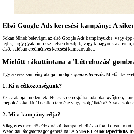
Első Google Ads keresési kampány: A siker
Sokan félnek belevágni az első Google Ads kampányukba, vagy épp el
rejlik, hogy gyakran rossz helyen kezdjük, vagy kihagyunk alapvető, 
első, valóban eredményes keresési kampányukat.
Mielőtt rákattintana a 'Létrehozás' gombra
Egy sikeres kampány alapja mindig a
gondos tervezés
. Mielőtt belev
1. Ki a célközönségünk?
Ez az alapja mindennek. Ne csak demográfiai adatokat gyűjtsön, han
megoldásokat kínál nekik a terméke vagy szolgáltatása? A válaszok 
2. Mi a kampány célja?
Világos és mérhető célok nélkül kampányindításba fogni olyan, mintha 
Weboldal látogatottságot generálna? A
SMART célok (specifikus, mér