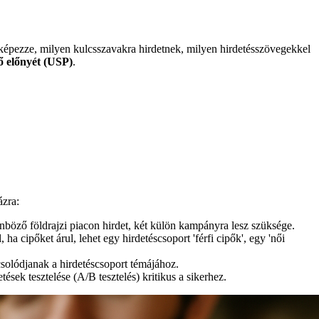
képezze, milyen kulcsszavakra hirdetnek, milyen hirdetésszövegekkel
 előnyét (USP)
.
ázra:
ülönböző földrajzi piacon hirdet, két külön kampányra lesz szüksége.
a cipőket árul, lehet egy hirdetéscsoport 'férfi cipők', egy 'női
solódjanak a hirdetéscsoport témájához.
sek tesztelése (A/B tesztelés) kritikus a sikerhez.