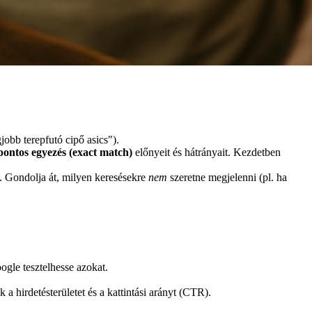
jobb terepfutó cipő asics").
pontos egyezés (exact match)
előnyeit és hátrányait. Kezdetben
t. Gondolja át, milyen keresésekre
nem
szeretne megjelenni (pl. ha
gle tesztelhesse azokat.
a hirdetésterületet és a kattintási arányt (CTR).