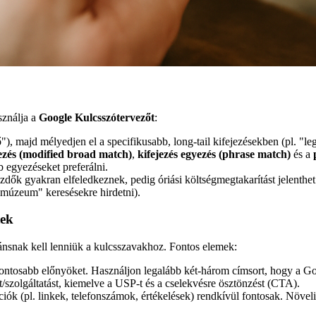
sználja a
Google Kulcsszótervezőt
:
), majd mélyedjen el a specifikusabb, long-tail kifejezésekben (pl. "leg
yezés (modified broad match)
,
kifejezés egyezés (phrase match)
és a
 egyezéseket preferálni.
zdők gyakran elfeledkeznek, pedig óriási költségmegtakarítást jelenthe
ő múzeum" keresésekre hirdetni).
tek
ánsnak kell lenniük a kulcsszavakhoz. Fontos elemek:
ontosabb előnyöket. Használjon legalább két-három címsort, hogy a Goo
zolgáltatást, kiemelve a USP-t és a cselekvésre ösztönzést (CTA).
ók (pl. linkek, telefonszámok, értékelések) rendkívül fontosak. Növelik 