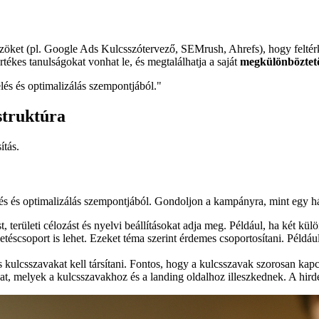
özöket (pl. Google Ads Kulcsszótervező, SEMrush, Ahrefs), hogy feltér
rtékes tanulságokat vonhat le, és megtalálhatja a saját
megkülönböztető
lés és optimalizálás szempontjából.
"
struktúra
ítás.
és és optimalizálás szempontjából. Gondoljon a kampányra, mint egy h
st, területi célozást és nyelvi beállításokat adja meg. Például, ha két k
scsoport is lehet. Ezeket téma szerint érdemes csoportosítani. Például, h
kulcsszavakat kell társítani. Fontos, hogy a kulcsszavak szorosan kapc
t, melyek a kulcsszavakhoz és a landing oldalhoz illeszkednek. A hirdeté