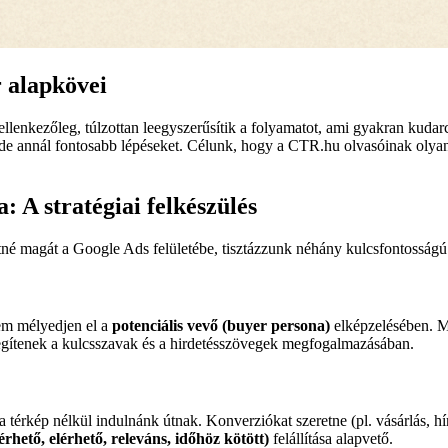
 alapkövei
lenkezőleg, túlzottan leegyszerűsítik a folyamatot, ami gyakran kudar
de annál fontosabb lépéseket. Célunk, hogy a CTR.hu olvasóinak olyan 
: A stratégiai felkészülés
etné magát a Google Ads felületébe, tisztázzunk néhány kulcsfontosságú
em mélyedjen el a
potenciális vevő (buyer persona)
elképzelésében. M
segítenek a kulcsszavak és a hirdetésszövegek megfogalmazásában.
térkép nélkül indulnánk útnak. Konverziókat szeretne (pl. vásárlás, hír
hető, elérhető, releváns, időhöz kötött)
felállítása alapvető.