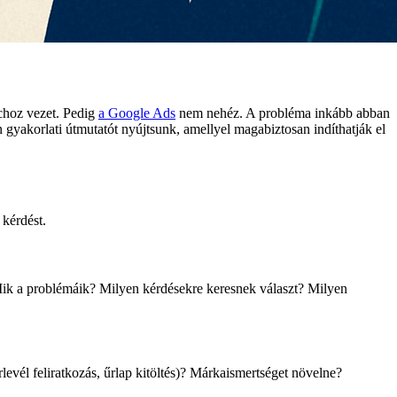
choz vezet. Pedig
a Google Ads
nem nehéz. A probléma inkább abban
gyakorlati útmutatót nyújtsunk, amellyel magabiztosan indíthatják el
 kérdést.
ik a problémáik? Milyen kérdésekre keresnek választ? Milyen
levél feliratkozás, űrlap kitöltés)? Márkaismertséget növelne?