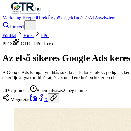
Marketing Reggeli
Hírek
Ügynökségek
Tudástár
AI Asszisztens
Hírlevél
Főoldal
Hírek
PPC
PPC
•
CTR · PPC Hero
Az első sikeres Google Ads keres
A Google Ads kampányindítás sokaknak fejtörést okoz, pedig a siker 
elkerülje a gyakori hibákat, és azonnal eredményeket érjen el.
2026. június 5.
8
perc olvasás
2
megtekintés
Megosztás
X