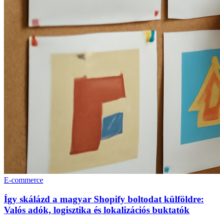
E-commerce
Így skálázd a magyar Shopify boltodat külföldre:
Valós adók, logisztika és lokalizációs buktatók