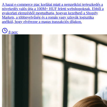
A hazai e-commerce piac korlátai miatt a nemzetközi terjeszkedés a
növekedés valós útja a 100M+ HUF feletti webshopoknak. Ebből a
gyakorlati elemzésből megtudhatja, hogyan kezelhető a Shopify
Markets, a többnyelvűség és a román vagy szlovák logisztika
anélkül, hogy elvérezne a magas tranzakciós díjakon.
8
perc