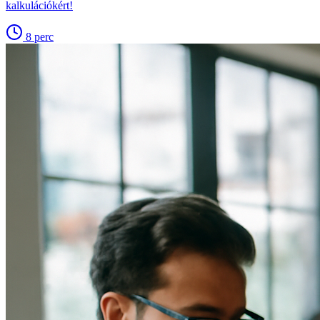
kalkulációkért!
8
perc