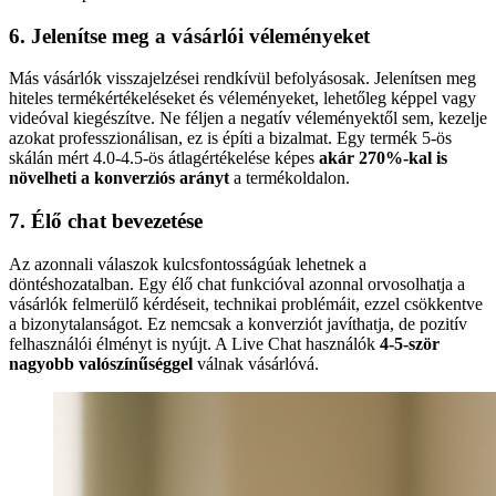
6. Jelenítse meg a vásárlói véleményeket
Más vásárlók visszajelzései rendkívül befolyásosak. Jelenítsen meg
hiteles termékértékeléseket és véleményeket, lehetőleg képpel vagy
videóval kiegészítve. Ne féljen a negatív véleményektől sem, kezelje
azokat professzionálisan, ez is építi a bizalmat. Egy termék 5-ös
skálán mért 4.0-4.5-ös átlagértékelése képes
akár 270%-kal is
növelheti a konverziós arányt
a termékoldalon.
7. Élő chat bevezetése
Az azonnali válaszok kulcsfontosságúak lehetnek a
döntéshozatalban. Egy élő chat funkcióval azonnal orvosolhatja a
vásárlók felmerülő kérdéseit, technikai problémáit, ezzel csökkentve
a bizonytalanságot. Ez nemcsak a konverziót javíthatja, de pozitív
felhasználói élményt is nyújt. A Live Chat használók
4-5-ször
nagyobb valószínűséggel
válnak vásárlóvá.