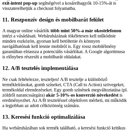
exit-intent pop-up
segítségével a kosárelhagyók 10-15%-át is
visszaterelhetjük a checkout folyamatba.
11. Reszponzív design és mobilbarát felület
A magyar online vásárlók
több mint 50%-a már okostelefonon
intézi a vásárlásait. Webáruházának tökéletesen kell működnie
minden eszközön, gyorsan kell betöltenie és könnyen
navigálhatónak kell lennie mobilról is. Egy rossz mobilélmény
garantáltan elriassza a potenciális vásárlókat. A Google algoritmusa
is előnyben részesíti a mobilbarát oldalakat.
12. A/B tesztelés implementálása
Ne csak feltételezze, teszteljen! A/B tesztelje a különböző
termékleírásokat, gomb színeket, CTA (Call to Action) szövegeket,
termékoldal elrendezéseket. Egy gomb színének megváltoztatása (pl.
zöldről narancssárgára)
akár 5-10%-os konverzió növekedést
is
eredményezhet. Az A/B teszteléssel objektíven mérheti, mi működik
a legjobban az adott célközönség számára.
13. Keresési funkció optimalizálása
Ha webáruházában sok termék található, a keresési funkció kritikus