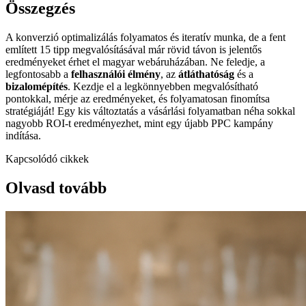
Összegzés
A konverzió optimalizálás folyamatos és iteratív munka, de a fent
említett 15 tipp megvalósításával már rövid távon is jelentős
eredményeket érhet el magyar webáruházában. Ne feledje, a
legfontosabb a
felhasználói élmény
, az
átláthatóság
és a
bizalomépítés
. Kezdje el a legkönnyebben megvalósítható
pontokkal, mérje az eredményeket, és folyamatosan finomítsa
stratégiáját! Egy kis változtatás a vásárlási folyamatban néha sokkal
nagyobb ROI-t eredményezhet, mint egy újabb PPC kampány
indítása.
Kapcsolódó cikkek
Olvasd tovább