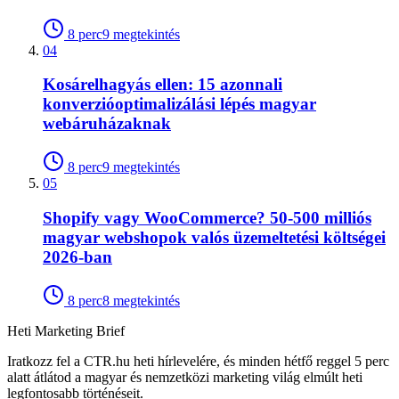
8
perc
9
megtekintés
04
Kosárelhagyás ellen: 15 azonnali
konverzióoptimalizálási lépés magyar
webáruházaknak
8
perc
9
megtekintés
05
Shopify vagy WooCommerce? 50-500 milliós
magyar webshopok valós üzemeltetési költségei
2026-ban
8
perc
8
megtekintés
Heti Marketing Brief
Iratkozz fel a CTR.hu heti hírlevelére, és minden hétfő reggel 5 perc
alatt átlátod a magyar és nemzetközi marketing világ elmúlt heti
legfontosabb történéseit.