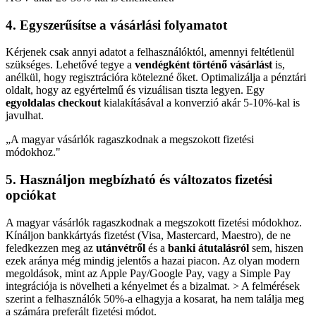
4. Egyszerűsítse a vásárlási folyamatot
Kérjenek csak annyi adatot a felhasználóktól, amennyi feltétlenül
szükséges. Lehetővé tegye a
vendégként történő vásárlást
is,
anélkül, hogy regisztrációra kötelezné őket. Optimalizálja a pénztári
oldalt, hogy az egyértelmű és vizuálisan tiszta legyen. Egy
egyoldalas checkout
kialakításával a konverzió akár 5-10%-kal is
javulhat.
„
A magyar vásárlók ragaszkodnak a megszokott fizetési
módokhoz.
"
5. Használjon megbízható és változatos fizetési
opciókat
A magyar vásárlók ragaszkodnak a megszokott fizetési módokhoz.
Kínáljon bankkártyás fizetést (Visa, Mastercard, Maestro), de ne
feledkezzen meg az
utánvétről
és a
banki átutalásról
sem, hiszen
ezek aránya még mindig jelentős a hazai piacon. Az olyan modern
megoldások, mint az Apple Pay/Google Pay, vagy a Simple Pay
integrációja is növelheti a kényelmet és a bizalmat. > A felmérések
szerint a felhasználók 50%-a elhagyja a kosarat, ha nem találja meg
a számára preferált fizetési módot.