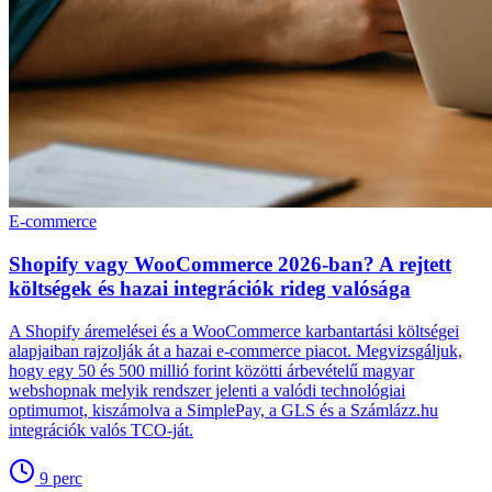
E-commerce
Shopify vagy WooCommerce 2026-ban? A rejtett
költségek és hazai integrációk rideg valósága
A Shopify áremelései és a WooCommerce karbantartási költségei
alapjaiban rajzolják át a hazai e-commerce piacot. Megvizsgáljuk,
hogy egy 50 és 500 millió forint közötti árbevételű magyar
webshopnak melyik rendszer jelenti a valódi technológiai
optimumot, kiszámolva a SimplePay, a GLS és a Számlázz.hu
integrációk valós TCO-ját.
9
perc