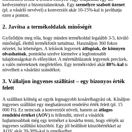
kedvezményt a bizonytalanoknak. Egy
személyre szabott üzenet
(pl. a vásárló nevével) a konverziót akár 10-15%-kal is javíthatja
ezen a ponton.
2. Javítsa a termékoldalak minőségét
Győződjön meg róla, hogy minden termékoldal legalább 3-5, kiváló
minőségű, élethű termékfotót tartalmaz. Használjon 360 fokos
nézetet, ha lehetséges. A leírások legyenek
átfogóak, de könnyen
olvashatóak
, pontokba szedve kiemelve a legfontosabb
tulajdonságokat és előnyöket. A mérettáblázatok legyenek precízek,
a valós méreteknek megfelelően. Egy termékvideó akár
80%-kal
is
növelheti a vásárlási szándékot.
3. Vállaljon ingyenes szállítást – egy bizonyos érték
felett
A szállítasi költség az egyik legnagyobb kosárelhagyási ok. Kínáljon
ingyenes szállítást egy meghatározott rendelési érték felett (pl. 15
000 Ft). Ez nemcsak a konverziót növeli, hanem az
átlagos
rendelési értéket (AOV)
is fellendíti, mivel a vásárlók
hajlamosabbak még egy terméket a kosárba tenni, hogy elérjék az
ingyenes szállítási küszöböt. Egy jól beállított küszöbértékkel az
AOV akár 20-30%-kal is emelkedhet.