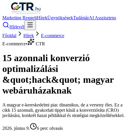
Marketing Reggeli
Hírek
Ügynökségek
Tudástár
AI Asszisztens
Hírlevél
Főoldal
Hírek
E-commerce
E-commerce
•
CTR
15 azonnali konverzió
optimalizálási
&quot;hack&quot; magyar
webáruházaknak
A magyar e-kereskedelmi piac dinamikus, de a verseny éles. Ez a
cikk 15 azonnali, gyakorlati tippet kínál a konverzióráta (CRO)
javítására, konkrét hazai példákkal és stratégiai megközelítésekkel.
2026. június 9.
6
perc olvasás