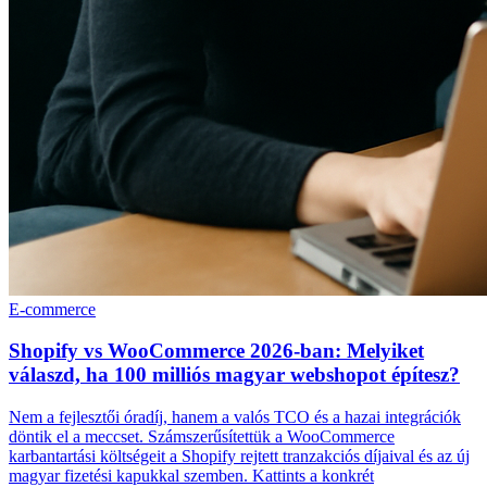
E-commerce
Shopify vs WooCommerce 2026-ban: Melyiket
válaszd, ha 100 milliós magyar webshopot építesz?
Nem a fejlesztői óradíj, hanem a valós TCO és a hazai integrációk
döntik el a meccset. Számszerűsítettük a WooCommerce
karbantartási költségeit a Shopify rejtett tranzakciós díjaival és az új
magyar fizetési kapukkal szemben. Kattints a konkrét