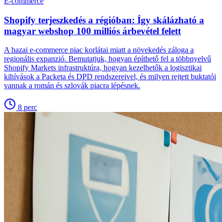
E-commerce
Shopify terjeszkedés a régióban: Így skálázható a
magyar webshop 100 milliós árbevétel felett
A hazai e-commerce piac korlátai miatt a növekedés záloga a
regionális expanzió. Bemutatjuk, hogyan építhető fel a többnyelvű
Shopify Markets infrastruktúra, hogyan kezelhetők a logisztikai
kihívások a Packeta és DPD rendszereivel, és milyen rejtett buktatói
vannak a román és szlovák piacra lépésnek.
8
perc