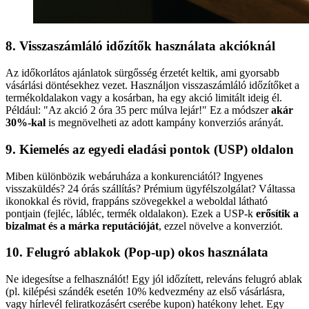
8. Visszaszámláló időzítők használata akcióknál
Az időkorlátos ajánlatok sürgősség érzetét keltik, ami gyorsabb
vásárlási döntésekhez vezet. Használjon visszaszámláló időzítőket a
termékoldalakon vagy a kosárban, ha egy akció limitált ideig él.
Például: "Az akció 2 óra 35 perc múlva lejár!" Ez a módszer
akár
30%-kal
is megnövelheti az adott kampány konverziós arányát.
9. Kiemelés az egyedi eladási pontok (USP) oldalon
Miben különbözik webáruháza a konkurenciától? Ingyenes
visszaküldés? 24 órás szállítás? Prémium ügyfélszolgálat? Váltassa
ikonokkal és rövid, frappáns szövegekkel a weboldal látható
pontjain (fejléc, lábléc, termék oldalakon). Ezek a USP-k
erősítik a
bizalmat és a márka reputációját
, ezzel növelve a konverziót.
10. Felugró ablakok (Pop-up) okos használata
Ne idegesítse a felhasználót! Egy jól időzített, releváns felugró ablak
(pl. kilépési szándék esetén 10% kedvezmény az első vásárlásra,
vagy hírlevél feliratkozásért cserébe kupon) hatékony lehet. Egy