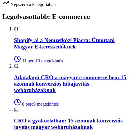
Népszerű a kategóriában
Legolvasottabb:
E-commerce
01
Shopify-al a Nemzetközi Piacra: Útmutató
Magyar E-kereskedőknek
11
perc
10
megtekintés
02
Adatalapú CRO a magyar e-commerce-ben: 15
azonnali konverziós hibajavítás
webáruházaknak
8
perc
9
megtekintés
03
CRO a gyakorlatban: 15 azonnali konverziós
javítás magyar webáruházaknak