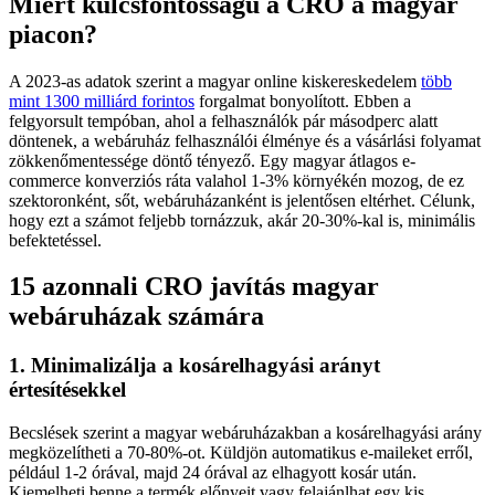
Miért kulcsfontosságú a CRO a magyar
piacon?
A 2023-as adatok szerint a magyar online kiskereskedelem
több
mint 1300 milliárd forintos
forgalmat bonyolított. Ebben a
felgyorsult tempóban, ahol a felhasználók pár másodperc alatt
döntenek, a webáruház felhasználói élménye és a vásárlási folyamat
zökkenőmentessége döntő tényező. Egy magyar átlagos e-
commerce konverziós ráta valahol 1-3% környékén mozog, de ez
szektoronként, sőt, webáruházanként is jelentősen eltérhet. Célunk,
hogy ezt a számot feljebb tornázzuk, akár 20-30%-kal is, minimális
befektetéssel.
15 azonnali CRO javítás magyar
webáruházak számára
1. Minimalizálja a kosárelhagyási arányt
értesítésekkel
Becslések szerint a magyar webáruházakban a kosárelhagyási arány
megközelítheti a 70-80%-ot. Küldjön automatikus e-maileket erről,
például 1-2 órával, majd 24 órával az elhagyott kosár után.
Kiemelheti benne a termék előnyeit vagy felajánlhat egy kis