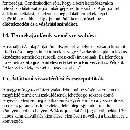
fontosságú. Gondoskodjon róla, hogy a beírt keresőszavakra
releváns találatokat adjon, akár gépelési hibáknál is. Ajánljon fel
autokomplettálást, és jelenítse meg a talált termékek képét a
legördülő menüben. Egy jól működő kereső
növeli az
elköteleződést és a vásárlási szándékot
.
14. Termékajánlások személyre szabása
Használjon AI alapú ajánlórendszereket, amelyek a vásárló korábbi
viselkedése, megtekintett termékek vagy vásárlások alapján releváns
kiegészítő termékeket (upsell, cross-sell) javasolnak. Ez jelentősen
növelheti az
átlagos rendelési értéket és a konverziót
is. Például:
"Akik ezt vették, ezeket is megvásárolták."
15. Átlátható visszatérítési és cserepolitikák
A magyar fogyasztó bizonytalan lehet online vásárláskor, a nem
megfelelő termék visszaküldésének lehetősége sokszor döntő
tényező. Jelenítse meg átláthatóan és egyértelműen a visszaküldési,
csere- és garanciális feltételeket, lehetőleg egy külön oldalon,
könnyen elérhető helyen.
A 14 napos elállási jog
feletti, például 30
napos garanciavállalás kiemelése jelentősen növelheti a bizalmat és a
konverziót.