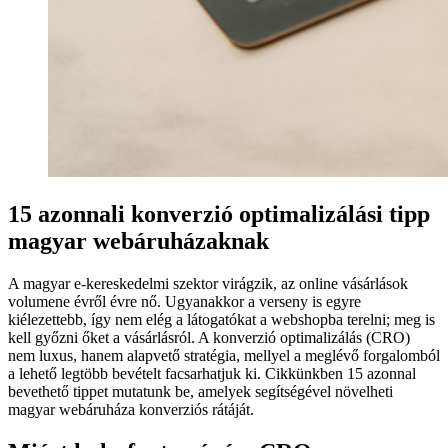
15 azonnali konverzió optimalizálási tipp
magyar webáruházaknak
A magyar e-kereskedelmi szektor virágzik, az online vásárlások
volumene évről évre nő. Ugyanakkor a verseny is egyre
kiélezettebb, így nem elég a látogatókat a webshopba terelni; meg is
kell győzni őket a vásárlásról. A konverzió optimalizálás (CRO)
nem luxus, hanem alapvető stratégia, mellyel a meglévő forgalomból
a lehető legtöbb bevételt facsarhatjuk ki. Cikkünkben 15 azonnal
bevethető tippet mutatunk be, amelyek segítségével növelheti
magyar webáruháza konverziós rátáját.