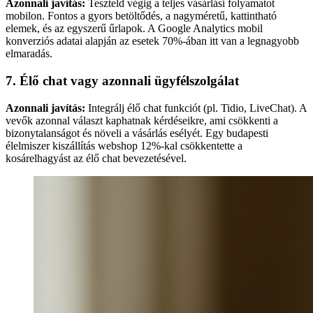
Azonnali javítás:
Teszteld végig a teljes vásárlási folyamatot
mobilon. Fontos a gyors betöltődés, a nagyméretű, kattintható
elemek, és az egyszerű űrlapok. A Google Analytics mobil
konverziós adatai alapján az esetek 70%-ában itt van a legnagyobb
elmaradás.
7. Élő chat vagy azonnali ügyfélszolgálat
Azonnali javítás:
Integrálj élő chat funkciót (pl. Tidio, LiveChat). A
vevők azonnal választ kaphatnak kérdéseikre, ami csökkenti a
bizonytalanságot és növeli a vásárlás esélyét. Egy budapesti
élelmiszer kiszállítás webshop 12%-kal csökkentette a
kosárelhagyást az élő chat bevezetésével.