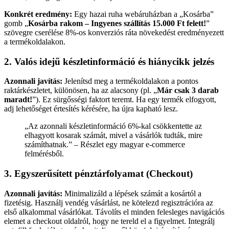
Konkrét eredmény:
Egy hazai ruha webáruházban a „Kosárba”
gomb „
Kosárba rakom – Ingyenes szállítás 15.000 Ft felett!
”
szövegre cserélése 8%-os konverziós ráta növekedést eredményezett
a termékoldalakon.
2. Valós idejű készletinformáció és hiánycikk jelzés
Azonnali javítás:
Jelenítsd meg a termékoldalakon a pontos
raktárkészletet, különösen, ha az alacsony (pl. „
Már csak 3 darab
maradt!
”). Ez sürgősségi faktort teremt. Ha egy termék elfogyott,
adj lehetőséget értesítés kérésére, ha újra kapható lesz.
„Az azonnali készletinformáció 6%-kal csökkentette az
elhagyott kosarak számát, mivel a vásárlók tudták, mire
számíthatnak.” – Részlet egy magyar e-commerce
felmérésből.
3. Egyszerűsített pénztárfolyamat (Checkout)
Azonnali javítás:
Minimalizáld a lépések számát a kosártól a
fizetésig. Használj vendég vásárlást, ne kötelezd regisztrációra az
első alkalommal vásárlókat. Távolíts el minden felesleges navigációs
elemet a checkout oldalról, hogy ne tereld el a figyelmet. Integrálj