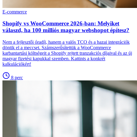
E-commerce
Shopify vs WooCommerce 2026-ban: Melyiket
válaszd, ha 100 milliós magyar webshopot építesz?
Nem a fejlesztői óradíj, hanem a valós TCO és a hazai integrációk
döntik el a meccset. Számszerűsítettük a WooCommerce
karbantartási költségeit a Shopify rejtett tranzakciós díjaival és az új
magyar fizetési kapukkal szemben. Kattints a konkrét
kalkulációkért!
8
perc