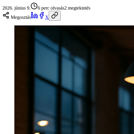
2026. június 9.
6
perc olvasás
2
megtekintés
Megosztás
X