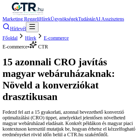
Marketing Reggeli
Hírek
Ügynökségek
Tudástár
AI Asszisztens
Hírlevél
Főoldal
Hírek
E-commerce
E-commerce
•
CTR
15 azonnali CRO javítás
magyar webáruházaknak:
Növeld a konverziókat
drasztikusan
Fedezd fel azt a 15 gyakorlati, azonnal bevezethető konverzió
optimalizálási (CRO) tippet, amelyekkel jelentősen növelheted
magyar webáruházad eladásait. Konkrét példákon és magyar piaci
kontextuson keresztül mutatjuk be, hogyan érhetsz el kézzelfogható
eredményeket rövid időn belül a CTR.hu szakértőitől.