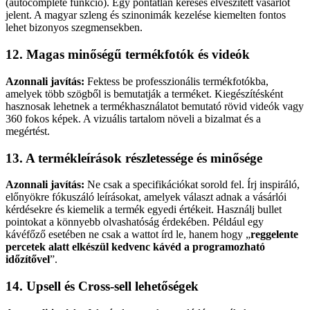
(autocomplete funkció). Egy pontatlan keresés elveszített vásárlót
jelent. A magyar szleng és szinonimák kezelése kiemelten fontos
lehet bizonyos szegmensekben.
12. Magas minőségű termékfotók és videók
Azonnali javítás:
Fektess be professzionális termékfotókba,
amelyek több szögből is bemutatják a terméket. Kiegészítésként
hasznosak lehetnek a termékhasználatot bemutató rövid videók vagy
360 fokos képek. A vizuális tartalom növeli a bizalmat és a
megértést.
13. A termékleírások részletessége és minősége
Azonnali javítás:
Ne csak a specifikációkat sorold fel. Írj inspiráló,
előnyökre fókuszáló leírásokat, amelyek választ adnak a vásárlói
kérdésekre és kiemelik a termék egyedi értékeit. Használj bullet
pointokat a könnyebb olvashatóság érdekében. Például egy
kávéfőző esetében ne csak a wattot írd le, hanem hogy „
reggelente
percetek alatt elkészül kedvenc kávéd a programozható
időzítővel
”.
14. Upsell és Cross-sell lehetőségek