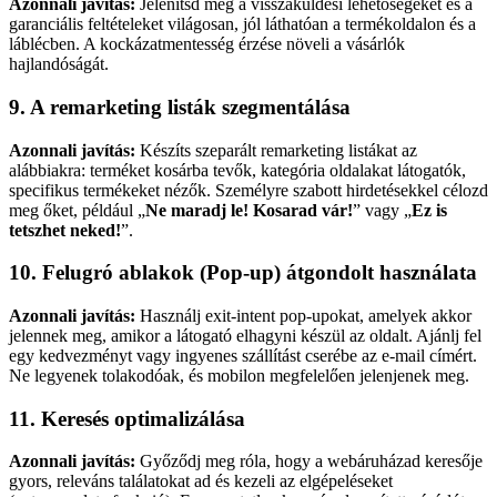
Azonnali javítás:
Jelenítsd meg a visszaküldési lehetőségeket és a
garanciális feltételeket világosan, jól láthatóan a termékoldalon és a
láblécben. A kockázatmentesség érzése növeli a vásárlók
hajlandóságát.
9. A remarketing listák szegmentálása
Azonnali javítás:
Készíts szeparált remarketing listákat az
alábbiakra: terméket kosárba tevők, kategória oldalakat látogatók,
specifikus termékeket nézők. Személyre szabott hirdetésekkel célozd
meg őket, például „
Ne maradj le! Kosarad vár!
” vagy „
Ez is
tetszhet neked!
”.
10. Felugró ablakok (Pop-up) átgondolt használata
Azonnali javítás:
Használj exit-intent pop-upokat, amelyek akkor
jelennek meg, amikor a látogató elhagyni készül az oldalt. Ajánlj fel
egy kedvezményt vagy ingyenes szállítást cserébe az e-mail címért.
Ne legyenek tolakodóak, és mobilon megfelelően jelenjenek meg.
11. Keresés optimalizálása
Azonnali javítás:
Győződj meg róla, hogy a webáruházad keresője
gyors, releváns találatokat ad és kezeli az elgépeléseket