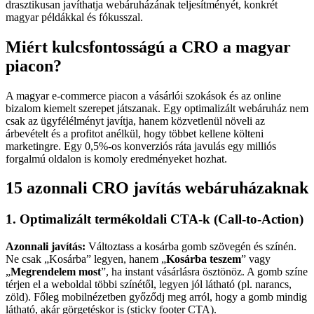
drasztikusan javíthatja webáruházának teljesítményét, konkrét
magyar példákkal és fókusszal.
Miért kulcsfontosságú a CRO a magyar
piacon?
A magyar e-commerce piacon a vásárlói szokások és az online
bizalom kiemelt szerepet játszanak. Egy optimalizált webáruház nem
csak az ügyfélélményt javítja, hanem közvetlenül növeli az
árbevételt és a profitot anélkül, hogy többet kellene költeni
marketingre. Egy 0,5%-os konverziós ráta javulás egy milliós
forgalmú oldalon is komoly eredményeket hozhat.
15 azonnali CRO javítás webáruházaknak
1. Optimalizált termékoldali CTA-k (Call-to-Action)
Azonnali javítás:
Változtass a kosárba gomb szövegén és színén.
Ne csak „Kosárba” legyen, hanem „
Kosárba teszem
” vagy
„
Megrendelem most
”, ha instant vásárlásra ösztönöz. A gomb színe
térjen el a weboldal többi színétől, legyen jól látható (pl. narancs,
zöld). Főleg mobilnézetben győződj meg arról, hogy a gomb mindig
látható, akár görgetéskor is (sticky footer CTA).