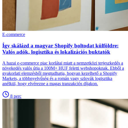
E-commerce
Így skálázd a magyar Shopify boltodat külföldre:
Valós adók, logisztika és lokalizációs buktatók
A hazai e-commerce piac korlátai miatt a nemzetközi terjeszkedés a
növekedés valós útja a 100M+ HUF feletti webshopoknak. Ebből a
gyakorlati elemzésből megtudhatja, hogyan kezelhető a Shopify
Markets, a többnyelvűség és a román vagy szlovák logisztika
anélkül, hogy elvérezne a magas tranzakciós díjakon.
8
perc