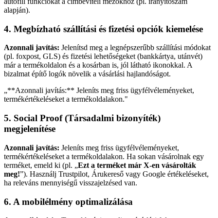
autofill funkciókat a címbeviteli mezőkhöz (pl. irányítószám
alapján).
4. Megbízható szállítási és fizetési opciók kiemelése
Azonnali javítás:
Jelenítsd meg a legnépszerűbb szállítási módokat
(pl. foxpost, GLS) és fizetési lehetőségeket (bankkártya, utánvét)
már a termékoldalon és a kosárban is, jól látható ikonokkal. A
bizalmat építő logók növelik a vásárlási hajlandóságot.
„
**Azonnali javítás:** Jeleníts meg friss ügyfélvéleményeket,
termékértékeléseket a termékoldalakon.
"
5. Social Proof (Társadalmi bizonyíték)
megjelenítése
Azonnali javítás:
Jeleníts meg friss ügyfélvéleményeket,
termékértékeléseket a termékoldalakon. Ha sokan vásárolnak egy
terméket, emeld ki (pl. „
Ezt a terméket már X-en vásárolták
meg!
”). Használj Trustpilot, Árukereső vagy Google értékeléseket,
ha releváns mennyiségű visszajelzésed van.
6. A mobilélmény optimalizálása