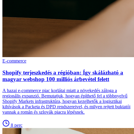
E-commerce
Shopify terjeszkedés a régióban: Így skálázható a
magyar webshop 100 milliós árbevétel felett
A hazai e-commerce piac korlátai miatt a növekedés záloga a
regionális expanzió. Bemutatjuk, hogyan építhető fel a többnyelvű
Shopify Markets infrastruktúra, hogyan kezelhetők a logisztikai
kihívások a Packeta és DPD rendszereivel, és milyen rejtett buktatói
vannak a román és szlovák piacra lépésnek.
8
perc