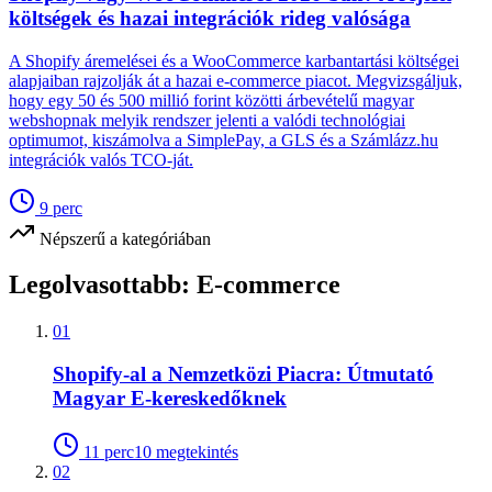
költségek és hazai integrációk rideg valósága
A Shopify áremelései és a WooCommerce karbantartási költségei
alapjaiban rajzolják át a hazai e-commerce piacot. Megvizsgáljuk,
hogy egy 50 és 500 millió forint közötti árbevételű magyar
webshopnak melyik rendszer jelenti a valódi technológiai
optimumot, kiszámolva a SimplePay, a GLS és a Számlázz.hu
integrációk valós TCO-ját.
9
perc
Népszerű a kategóriában
Legolvasottabb:
E-commerce
01
Shopify-al a Nemzetközi Piacra: Útmutató
Magyar E-kereskedőknek
11
perc
10
megtekintés
02