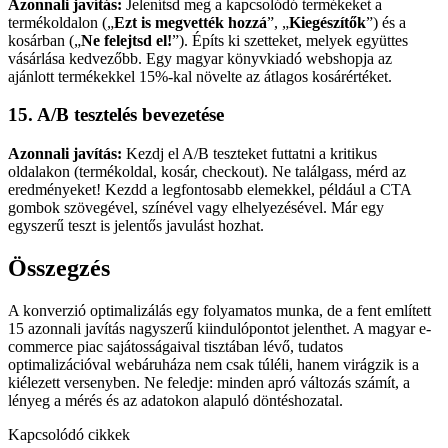
Azonnali javítás:
Jelenítsd meg a kapcsolódó termékeket a
termékoldalon („
Ezt is megvették hozzá
”, „
Kiegészítők
”) és a
kosárban („
Ne felejtsd el!
”). Építs ki szetteket, melyek együttes
vásárlása kedvezőbb. Egy magyar könyvkiadó webshopja az
ajánlott termékekkel 15%-kal növelte az átlagos kosárértéket.
15. A/B tesztelés bevezetése
Azonnali javítás:
Kezdj el A/B teszteket futtatni a kritikus
oldalakon (termékoldal, kosár, checkout). Ne találgass, mérd az
eredményeket! Kezdd a legfontosabb elemekkel, például a CTA
gombok szövegével, színével vagy elhelyezésével. Már egy
egyszerű teszt is jelentős javulást hozhat.
Összegzés
A konverzió optimalizálás egy folyamatos munka, de a fent említett
15 azonnali javítás nagyszerű kiindulópontot jelenthet. A magyar e-
commerce piac sajátosságaival tisztában lévő, tudatos
optimalizációval webáruháza nem csak túléli, hanem virágzik is a
kiélezett versenyben. Ne feledje: minden apró változás számít, a
lényeg a mérés és az adatokon alapuló döntéshozatal.
Kapcsolódó cikkek