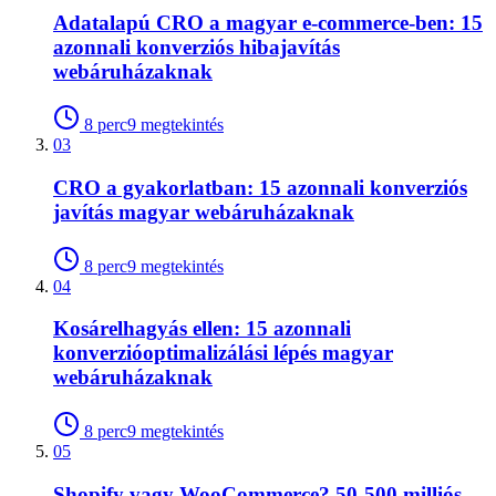
Adatalapú CRO a magyar e-commerce-ben: 15
azonnali konverziós hibajavítás
webáruházaknak
8
perc
9
megtekintés
03
CRO a gyakorlatban: 15 azonnali konverziós
javítás magyar webáruházaknak
8
perc
9
megtekintés
04
Kosárelhagyás ellen: 15 azonnali
konverzióoptimalizálási lépés magyar
webáruházaknak
8
perc
9
megtekintés
05
Shopify vagy WooCommerce? 50-500 milliós